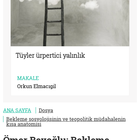
Tüyler ürpertici yalınlık
MAKALE
Orkun Elmacıgil
ANA SAYFA
Dosya
Bekleme sosyolojisinin ve teopolitik müdahalenin
kısa anatomisi
Ömer Beyoğlu: Bekleme