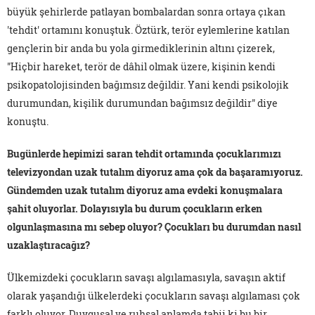
büyük şehirlerde patlayan bombalardan sonra ortaya çıkan
'tehdit' ortamını konuştuk. Öztürk, terör eylemlerine katılan
gençlerin bir anda bu yola girmediklerinin altını çizerek,
"Hiçbir hareket, terör de dâhil olmak üzere, kişinin kendi
psikopatolojisinden bağımsız değildir. Yani kendi psikolojik
durumundan, kişilik durumundan bağımsız değildir" diye
konuştu.
Bugünlerde hepimizi saran tehdit ortamında çocuklarımızı
televizyondan uzak tutalım diyoruz ama çok da başaramıyoruz.
Gündemden uzak tutalım diyoruz ama evdeki konuşmalara
şahit oluyorlar. Dolayısıyla bu durum çocukların erken
olgunlaşmasına mı sebep oluyor? Çocukları bu durumdan nasıl
uzaklaştıracağız?
Ülkemizdeki çocukların savaşı algılamasıyla, savaşın aktif
olarak yaşandığı ülkelerdeki çocukların savaşı algılaması çok
farklı oluyor. Duygusal ve ruhsal anlamda tabii ki bu bir