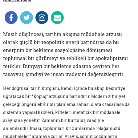
Mesih düşüncesi, tarihin akışına müdahale arzusu
olarak güçlü bir teopolitik enerji barındırsa da bu
enerjinin bir bekleme sosyolojisine dönüşmesi
toplumsal bir çürümeyi ve tehlikeli bir apokaliptizmi
tetikler. Dünyayı bir bekleme odasına çeviren her
tasavvur, şimdiyi ve insan iradesini değersizleştirir.
Her doğrusal tarih kurgusu, kendi içinde bu akışı kesintiye
uğratacak bir "kopuş" arzusunu barındırır. Modern zihniyet
geleceği öngörülebilir bir planlama sahası olarak tasarlasa da
sistemin yapısal krizleri, kitleleri metafizik bir müdahale
arayışına yöneltir. Zamanın bir kurtuluş vaadiyle
anlamlandırılması, toplumları kriz anlarında "olağanüstü
müdahaleler" aramaya zorlar. Arayış, somut çözümlerin