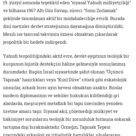
19. yüzyıl sonunda teşekkül eden "siyasal Yahudi milliyetçiliği"
ve bilhassa 1967 Altı Gün Savaşı, süreci "Sonu Zorlamak"
şeklinde tanımlanan aktif bir müdahaleciliğe evirdi. Burada
dinî metinler devlet stratejisinin dayanağına dönüştürüldü;
Mesih ise tanrısal takvimin öznesi olmaktan çıkarılarak
jeopolitik bir hedefe indirgendi.
Yahudi teopolitiğindeki aktif evre, devlet aygıtının teolojik bir
kurgunun lojistik destekçisi hâline gelmesiyle sonuçlanmış
durumdadır. Bugün İsrail siyasetinde şahit olunan "Üçüncü
Tapınak" hazırlıkları veya "Kızıl Düve" ritüeli gibi eskatolojik
unsurlar, arkaik birer ayin hevesi olmaktan uzaktır. Bunlar
modern diplomasinin ve seküler hukukun kilitlendiği gri
alanlarda, meşruiyeti metafizik bir tapu üzerinden yeniden
üretme amacı taşır. Siyasal akıl, çözemediği mülkiyet ve
hâkimiyet sorunlarını teolojik bir zorunluluk formuna sokarak
tartışma dışı bırakmaktadır. Örneğin, Tapınak Tepesi
üzerindeki arkeoloji ve ritüelistik hazırlıklar, uluslararası