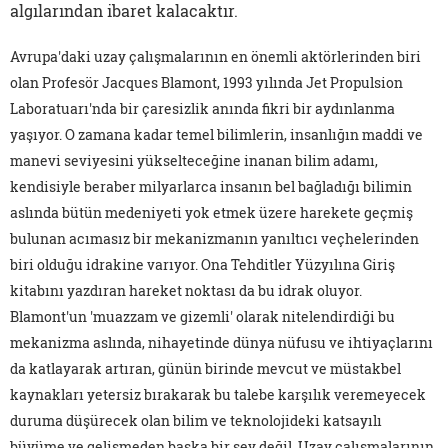
algılarından ibaret kalacaktır.
Avrupa'daki uzay çalışmalarının en önemli aktörlerinden biri
olan Profesör Jacques Blamont, 1993 yılında Jet Propulsion
Laboratuarı'nda bir çaresizlik anında fikri bir aydınlanma
yaşıyor. O zamana kadar temel bilimlerin, insanlığın maddi ve
manevi seviyesini yükselteceğine inanan bilim adamı,
kendisiyle beraber milyarlarca insanın bel bağladığı bilimin
aslında bütün medeniyeti yok etmek üzere harekete geçmiş
bulunan acımasız bir mekanizmanın yanıltıcı veçhelerinden
biri olduğu idrakine varıyor. Ona Tehditler Yüzyılına Giriş
kitabını yazdıran hareket noktası da bu idrak oluyor.
Blamont'un 'muazzam ve gizemli' olarak nitelendirdiği bu
mekanizma aslında, nihayetinde dünya nüfusu ve ihtiyaçlarını
da katlayarak artıran, günün birinde mevcut ve müstakbel
kaynakları yetersiz bırakarak bu talebe karşılık veremeyecek
duruma düşürecek olan bilim ve teknolojideki katsayılı
büyüme ve gelişmeden başka bir şey değil. Uzay çalışmalarının