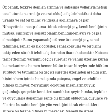
Öz benlik, tezkiye denilen arınma ve saflaşma yollarıyla nefsin
tasallutundan arındığı ve azat olduğu ölçüde hakikati daha
uyanık ve saf bir bilinç ve idrakle algılamaya başlar.
Nihayetinde -nasip olursa- idrak edeceği şey, kendi benliğinin
mutlak, sınırsız ve sonsuz olanın benliğinden ayrı ve başka
olmadığıdır. Bunu yapamadığı sürece üreteceği şey, sanal
tatminler, zanlar, eksik görüşler, sanal korkular ve birbirini
takip eden sürekli tehdit algılarından ibaret kalacaktır. Kabaca
tarif ettiğimiz, varlığını geçici suretler ve vehim üzerine kuran
bu mekanizma hemen hemen bütün insan bireylerinde hüküm
sürdüğü ve tatminini bu geçici suretler üzerinden aradığı için,
kişinin hem içinde hem dışında çatışma, engel ve tehditler
bitmek bilmiyor. Yeryüzünü dolduran insanların büyük
çoğunluğu gerçekte kendileri sandıkları şeyin hırslar, tepkiler
ve duygularla donanmış sahte bir kimlik olduğunu, düşünce ve
fillerine bu sahte benliğin yön verdiğini idrak etmedikleri
sürece bu terane bitmek bilmeyecek. Manevi ve irfani