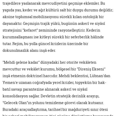
trajedilere yaslanarak mevcudiyetini geçmişe eklemler. Bu
yapıda yas, keder ve ağıt kültürü salt bir duygu durumu değildir;
aksine toplumsal mobilizasyonu sürekli kılan ontolojik bir
dayanaktır. Geçmişin trajik yükü, bugünün askerî ve siyâsî
stratejisini "kefaret" zemininde rasyonelleştirir. Kederin
kurumsallaşması ise kitleyi sürekli bir seferberlik hâlinde
tutar. Rejim, bu yolla güncel krizlerin üzerinde bir
dokunulmazlık alanı inşâ eder.
"Mehdi gelene kadar" dünyadaki her otorite vekâleten
mevcuttur ve vekâlet kurumu, bölgesel bir "Direniş Ekseni"
inşâ etmenin doktrinel harcıdır. Mehdi beklentisi, Lübnan'dan
Yemen'e uzanan coğrafyada yerel krizler, topyekûn bir hak-
batıl savaşı parantezine alınarak askerî ve siyâsî
konsolidasyon sağlar. Devletin stratejik derinlik arayışı,
"Gelecek Olan"ın yolunu temizleme görevi olarak kutsanır.
Buradaki araçsallaştırma, tarihsel bir mağduriyeti sınır ötesi