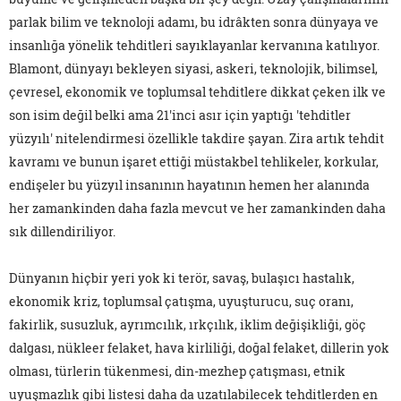
parlak bilim ve teknoloji adamı, bu idrâkten sonra dünyaya ve
insanlığa yönelik tehditleri sayıklayanlar kervanına katılıyor.
Blamont, dünyayı bekleyen siyasi, askeri, teknolojik, bilimsel,
çevresel, ekonomik ve toplumsal tehditlere dikkat çeken ilk ve
son isim değil belki ama 21'inci asır için yaptığı 'tehditler
yüzyılı' nitelendirmesi özellikle takdire şayan. Zira artık tehdit
kavramı ve bunun işaret ettiği müstakbel tehlikeler, korkular,
endişeler bu yüzyıl insanının hayatının hemen her alanında
her zamankinden daha fazla mevcut ve her zamankinden daha
sık dillendiriliyor.
Dünyanın hiçbir yeri yok ki terör, savaş, bulaşıcı hastalık,
ekonomik kriz, toplumsal çatışma, uyuşturucu, suç oranı,
fakirlik, susuzluk, ayrımcılık, ırkçılık, iklim değişikliği, göç
dalgası, nükleer felaket, hava kirliliği, doğal felaket, dillerin yok
olması, türlerin tükenmesi, din-mezhep çatışması, etnik
uyuşmazlık gibi listesi daha da uzatılabilecek tehditlerden en