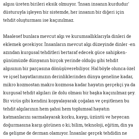
algısı üreten birileri eksik olmuyor. 'İnsan insanın kurdudur'
düsturuyla işleyen bir sistemde, her insanın bir diğeri için
tehdit oluşturması ise kaçınılmaz.
Maalesef bunlara mevcut algı ve kurumsallıklarıyla dinleri de
eklemek gerekiyor. İnsanların mevcut algı düzeyinde dinler -en
azından kurgusal tehditleri bertaraf edecek güce sahipken-
günümüzde dünyanın birçok yerinde olduğu gibi tehdit
algısının bir parçasına dönüşüverebiliyor. Hal böyle olunca özel
ve içsel hayatlarımızın derinliklerinden dünya geneline kadar,
mikro kozmostan makro kozmosa kadar hayatın gerçekçi ya da
kurgusal tehdit algıları ile dolu olması bir başka kaçınılmaz şey.
Bir virüs gibi kendini kopyalayarak çoğalan ve çeşitlenen bu
tehdit algılarının hem şahsi hem toplumsal hayatın
katmanlarını sarmalayarak korku, kaygı, üzüntü ve heyecan
doğurmasına karşı görünen o ki; bilim, teknoloji, eğitim, din ya
da gelişme de derman olamıyor. İnsanlar gerçek tehdidin ne