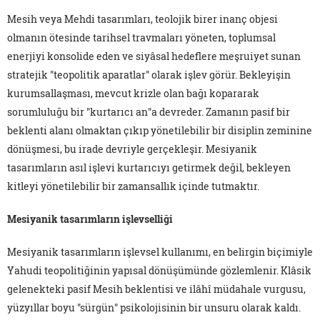
Mesih veya Mehdi tasarımları, teolojik birer inanç objesi
olmanın ötesinde tarihsel travmaları yöneten, toplumsal
enerjiyi konsolide eden ve siyâsal hedeflere meşruiyet sunan
stratejik "teopolitik aparatlar" olarak işlev görür. Bekleyişin
kurumsallaşması, mevcut krizle olan bağı kopararak
sorumluluğu bir "kurtarıcı an"a devreder. Zamanın pasif bir
beklenti alanı olmaktan çıkıp yönetilebilir bir disiplin zeminine
dönüşmesi, bu irade devriyle gerçekleşir. Mesiyanik
tasarımların asıl işlevi kurtarıcıyı getirmek değil, bekleyen
kitleyi yönetilebilir bir zamansallık içinde tutmaktır.
Mesiyanik tasarımların işlevselliği
Mesiyanik tasarımların işlevsel kullanımı, en belirgin biçimiyle
Yahudi teopolitiğinin yapısal dönüşümünde gözlemlenir. Klâsik
gelenekteki pasif Mesih beklentisi ve ilâhî müdahale vurgusu,
yüzyıllar boyu "sürgün" psikolojisinin bir unsuru olarak kaldı.