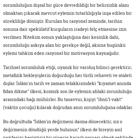
sorumluluğun dışsal bir güce devredildiği bir belirsizlik alanı
olmaktan çıkarak mevcut eylemin tutarlılığıyla inşa edilen bir
sürekliliğe dönüşür. Kurulan bu rasyonel zeminde, tarihin
sonuna dair spekülatif kurguların iradeyi felç etmesine izin
verilmez. Nitekim sonun yaklaştığına dair kesinlik dahi,
sorumluluğu askıya alan bir gerekçe değil, aksine bugünkü
eylemi tahkim eden rasyonel bir motivasyon kaynağıdır.
Tarihsel sorumluluk etiği, uyanık bir varoluş bilinci gerektirir;
metafizik bekleyişlerin doğurduğu her türlü rehaveti ve ataleti
dışlar. İslâm'ın tarih ve zaman telakkisindeki "kıyamet anında
fidan dikme" ilkesi, kozmik son ile eylemin ahlaki zorunluluğu
arasındaki bağı mühürler. Bu tasavvur, kişiyi "ibnü'l-vakt"
(vaktin çocuğu) kılarak doğrudan anın sorumluluğuna odaklar.
Bu doğrultuda "İslâm'ın değirmeni daima dönecektir; siz o
değirmenin döndüğü yerde bulunun" ilkesi de bireyin asıl
vazifesini kesintisiz bir sürecin kararlı parçası olmak şeklinde