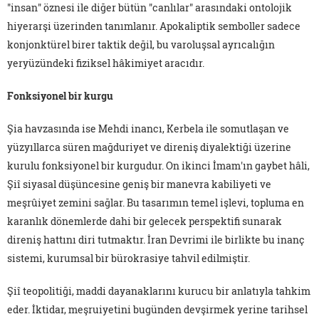
"insan" öznesi ile diğer bütün "canlılar" arasındaki ontolojik
hiyerarşi üzerinden tanımlanır. Apokaliptik semboller sadece
konjonktürel birer taktik değil, bu varoluşsal ayrıcalığın
yeryüzündeki fiziksel hâkimiyet aracıdır.
Fonksiyonel bir kurgu
Şia havzasında ise Mehdi inancı, Kerbela ile somutlaşan ve
yüzyıllarca süren mağduriyet ve direniş diyalektiği üzerine
kurulu fonksiyonel bir kurgudur. On ikinci İmam'ın gaybet hâli,
Şiî siyasal düşüncesine geniş bir manevra kabiliyeti ve
meşrûiyet zemini sağlar. Bu tasarımın temel işlevi, topluma en
karanlık dönemlerde dahi bir gelecek perspektifi sunarak
direniş hattını diri tutmaktır. İran Devrimi ile birlikte bu inanç
sistemi, kurumsal bir bürokrasiye tahvil edilmiştir.
Şiî teopolitiği, maddi dayanaklarını kurucu bir anlatıyla tahkim
eder. İktidar, meşruiyetini bugünden devşirmek yerine tarihsel