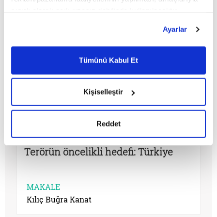
Cengiz Alğan
sınırlı olarak açık rızanız dahilinde kullanılacaktır.
Çerezlere ilişkin tercihlerinizi çerez paneli vasıtasıyla
Ayarlar
belirleyebilirsiniz. Çerezlere ilişkin detaylı bilgi için
Ayarlar butonuna tıklayabilir,
Çerez Bilgilendirme
Metnimizi ziyaret edebilirsiniz.
Tümünü Kabul Et
6698 sayılı Kişisel Verilerin Korunması Kanunu uyarınca
hazırlanmış olan İnternet Sitesi Aydınlatma Metnimizi
okumak ve sitemizi ziyaretiniz kapsamında
Kişiselleştir
gerçekleştirilen veri işleme faaliyetleri ile ilgili daha
detaylı bilgi almak için lütfen
tıklayınız.
Reddet
Terörün öncelikli hedefi: Türkiye
MAKALE
Kılıç Buğra Kanat