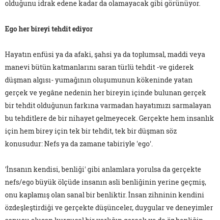
olduğunu idrak edene kadar da olamayacak gibi görünüyor.
Ego her bireyi tehdit ediyor
Hayatın enfüsi ya da afaki, şahsi ya da toplumsal, maddi veya
manevi bütün katmanlarını saran türlü tehdit -ve giderek
düşman algısı- yumağının oluşumunun kökeninde yatan
gerçek ve yegâne nedenin her bireyin içinde bulunan gerçek
bir tehdit olduğunun farkına varmadan hayatımızı sarmalayan
bu tehditlere de bir nihayet gelmeyecek. Gerçekte hem insanlık
için hem birey için tek bir tehdit, tek bir düşman söz
konusudur: Nefs ya da zamane tabiriyle 'ego'.
'İnsanın kendisi, benliği' gibi anlamlara yorulsa da gerçekte
nefs/ego büyük ölçüde insanın asli benliğinin yerine geçmiş,
onu kaplamış olan sanal bir benliktir. İnsan zihninin kendini
özdeşleştirdiği ve gerçekte düşünceler, duygular ve deneyimler