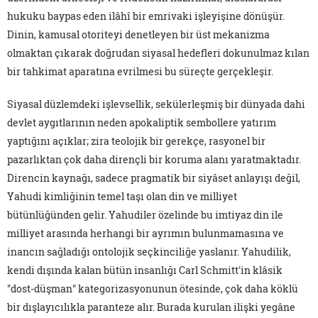
hukuku baypas eden ilâhî bir emrivaki işleyişine dönüşür.
Dinin, kamusal otoriteyi denetleyen bir üst mekanizma
olmaktan çıkarak doğrudan siyasal hedefleri dokunulmaz kılan
bir tahkimat aparatına evrilmesi bu süreçte gerçekleşir.
Siyasal düzlemdeki işlevsellik, sekülerleşmiş bir dünyada dahi
devlet aygıtlarının neden apokaliptik sembollere yatırım
yaptığını açıklar; zira teolojik bir gerekçe, rasyonel bir
pazarlıktan çok daha dirençli bir koruma alanı yaratmaktadır.
Direncin kaynağı, sadece pragmatik bir siyâset anlayışı değil,
Yahudi kimliğinin temel taşı olan din ve milliyet
bütünlüğünden gelir. Yahudiler özelinde bu imtiyaz din ile
milliyet arasında herhangi bir ayrımın bulunmamasına ve
inancın sağladığı ontolojik seçkinciliğe yaslanır. Yahudilik,
kendi dışında kalan bütün insanlığı Carl Schmitt'in klâsik
"dost-düşman" kategorizasyonunun ötesinde, çok daha köklü
bir dışlayıcılıkla paranteze alır. Burada kurulan ilişki yegâne