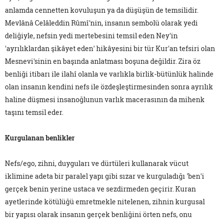
anlamda cennetten kovuluşun ya da düşüşün de temsilidir.
Mevlânâ Celâleddin Rûmî'nin, insanın sembolü olarak yedi
deliğiyle, nefsin yedi mertebesini temsil eden Ney'in
'ayrılıklardan şikâyet eden' hikâyesini bir tür Kur'an tefsiri olan
Mesnevi'sinin en başında anlatması boşuna değildir. Zira öz
benliği itibarı ile ilahî olanla ve varlıkla birlik-bütünlük halinde
olan insanın kendini nefs ile özdeşleştirmesinden sonra ayrılık
haline düşmesi insanoğlunun varlık macerasının da mihenk
taşını temsil eder.
Kurgulanan benlikler
Nefs/ego, zihni, duyguları ve dürtüleri kullanarak vücut
iklimine adeta bir paralel yapı gibi sızar ve kurguladığı 'ben'i
gerçek benin yerine ustaca ve sezdirmeden geçirir. Kuran
ayetlerinde kötülüğü emretmekle nitelenen, zihnin kurgusal
bir yapısı olarak insanın gerçek benliğini örten nefs, onu