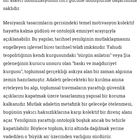
bir askerî mobilizasyonun itici gücüne dönüştürme başarısında
saklıdır.
Mesiyanik tasarımların gerisindeki temel motivasyon kolektif
hayatta kalma güdüsü ve ontolojik emniyet arayışıyla
açıklanabilir. Bu yapılar, tarihsel yenilginin mutlaklaşmasını
engelleyen işlevsel birer tarihsel telafi imkânıdır. Yahudi
teopolitiğinin kendi kurgusundaki "sürgün anlatısı" veya Şia
geleneğinin kurucu unsuru olan "baskı ve mağduriyet
kurgusu", toplumsal gerçekliği askıya alan bir zaman algısına
zemin hazırlamıştır. Adaleti gelecekteki bir kırılma anına
erteleyen bu algı, toplumsal travmaların yarattığı güvenlik
açıklarını kapatmak üzere tasarlanmış yapısal bir koruma
kalkanıdır. Mutlak adaletin metafizik bir geleceğe ötelenmesi,
bugünün yakıcı haksızlıklarına karşı kolektif bir direnç alanı
açar. Yenilginin yarattığı ontolojik boşluk ancak bu tehirle
kapatılabilir. Böylece toplum, kriz altında dağılmak yerine
vadedilen o 'büyük an' üzerinden varlığını sürdürür.