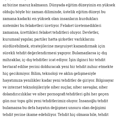
az birine maruz kalmasın. Dünyada eğitim düzeyinin en yüksek
olduğu böyle bir zaman diliminde, üstelik eğitim düzeyi bu
zamana kadarki en yüksek olan insanların kurdukları
sistemler bu felaketleri üretiyor. Felaket üretemedikleri
zamansa, ürettikleri felaket tehditleri oluyor. Devletler,
kurumsal yapılar, partiler hatta şirketler varlıklarını
sürdürebilmek, stratejilerine meşruiyet kazandırmak için
sürekli tehdit değerlendirmesi yapıyor. Bulamazlarsa iç-dış
mihraklar, iç-dış tehditler icat ediyor. İşin ilginci bir tehdit
bertaraf edilse yerini dolduracak yeni bir tehdit zuhur etmekte
hiç gecikmiyor. Bilim, teknoloji ve aklın gelişmesiyle
hayatımıza yenilikler kadar yeni tehditler de giriyor. Bilgisayar
ve internet teknolojileriyle siber suçlar, siber savaşlar, siber
dolandırıcılıklar ve siber pornografi tehditleri gibi her geçen
gün nur topu gibi yeni tehditlerimiz oluyor. İnsanoğlu tehdit
bulamazsa bu defa hayatın değişmez unsuru olan değişimi
tehdit yerine ikame edebiliyor. Tehdit hiç olmasa bile, tehdit