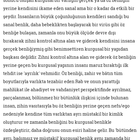
sonucu oluşan kurgusal bir varlığın gerçek ya da öz benliğin
yerine kendisini ikame eden sanal ama bir o kadar da etkili bir
şeydir. İnsanların büyük çoğunluğunun kendileri sandığı bu
sanal benlik, daha bebeklikten başlayarak bir virüs gibi öz
benliğe bulaşan, zamanla onu büyük ölçüde devre dışı
bırakarak zihni kontrol altına alan ve giderek kendisini insana
gerçek benliğiymiş gibi benimsettiren kurgusal bir yapıdan
başkası değildir. Zihni kontrol altına alan ve giderek öz benliğin
yerine geçen bu kurgusal yapının insanı maruz bıraktığı ilk
tehdit ise 'ayrılık' vehmidir. Öz benliği, zahir ve bâtın tüm
boyutlarıyla varlıkta tezahür eden Rab ve onun yarattığı
mahlûkat ile ahadiyet ve vahdaniyet perspektifinde ayrılmaz,
parçalanmaz, bölünmez bir bütünlük ilişkisi içinde bulunan
insan, zihin vasıtasıyla bu öz benliğin yerine geçen nefs/ego
nedeniyle kendine tüm varlıktan ayrı müstakil bir kimlik
oluşturur ve zamanla benliğini bu kurgusal benlikle
özdeşleştirir; daha doğrusu onun esiri haline gelir. Bu 'bütünden
ayrı, bağımsız ve müstakil' kurgusal benlik aynı zamanda bir