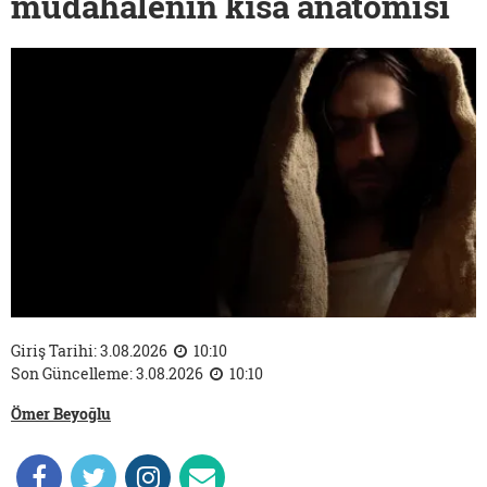
müdahalenin kısa anatomisi
Giriş Tarihi: 3.08.2026
10:10
Son Güncelleme: 3.08.2026
10:10
Ömer Beyoğlu