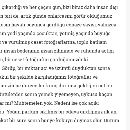
ıkardığı ve her geçen gün, bizi biraz daha insan dışı
en biri de, artık günde onlarcasını görür olduğumuz
kesin hayatı boyunca gördüğü cenaze sayısı, yalnızca
gün yedi yaşında çocuktan, yetmiş yaşında büyüğe
 ve vurulmuş ceset fotoğraflarına, toplu katliam
ir insan bedeninin insan zihninde ve ruhunda açtığı
nı, bir ceset fotoğrafını gördüğümüzdeki
. Görüp, bir miktar acı ve üzüntü duyduktan sonra
ul bir şekilde karşıladığımız fotoğraflar ve
limizin ne derece korkunç duruma geldiğini net bir
görüntülerden sonra yemek yiyemeyen, uykusu kaçan
var mı? Muhtemelen yok. Nedeni ise çok açık;
. Yoğun parfüm sıkılmış bir odaya girdiğimiz ilk an,
fakat bir süre sonra bünye kokuyu duymaz olur. Durum