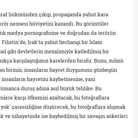
toğraf hükmünden çıkıp, propaganda yahut kara
erör nesnesi hüviyetini kazandı. Bu görüntüler
artık medya pornografisine ve doğrudan da terörün
ilistin'de, Irak'ta yahut herhangi bir İslam
il gibi devletlerin mezalimiyle katledilmiş bir
sıkça karşılaştığımız karelerden biridir. Bunu, zulmü
şan birinin, insanların hayret duygusunu günbegün
 insanların hayretini kaybetmesine, yani
ümanca duruş adına asıl büyük tehlike. Bu
mlere karşı öfkemizi azaltacak, bu fotoğraflara
y yok' çaresizliğine düşürecek, bu fotoğraflara alışmak
k ve nihayetinde ise kaybedilmiş bir savaşın askerleri