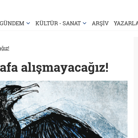
GÜNDEM
KÜLTÜR - SANAT
ARŞİV
YAZARL
ğız!
rafa alışmayacağız!