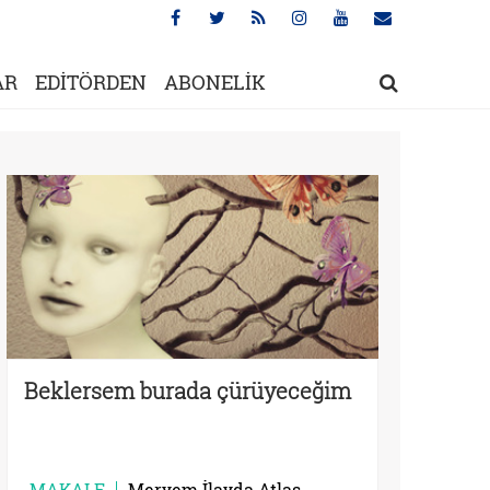
AR
EDİTÖRDEN
ABONELİK
Beklersem burada çürüyeceğim
MAKALE
Meryem İlayda Atlas