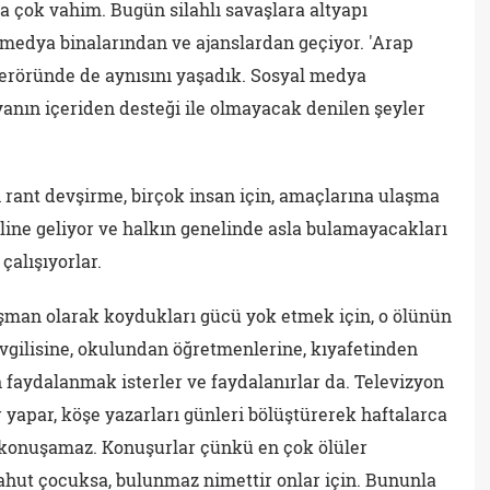
a çok vahim. Bugün silahlı savaşlara altyapı
 medya binalarından ve ajanslardan geçiyor. 'Arap
teröründe de aynısını yaşadık. Sosyal medya
anın içeriden desteği ile olmayacak denilen şeyler
n rant devşirme, birçok insan için, amaçlarına ulaşma
line geliyor ve halkın genelinde asla bulamayacakları
çalışıyorlar.
üşman olarak koydukları gücü yok etmek için, o ölünün
vgilisine, okulundan öğretmenlerine, kıyafetinden
faydalanmak isterler ve faydalanırlar da. Televizyon
 yapar, köşe yazarları günleri bölüştürerek haftalarca
 konuşamaz. Konuşurlar çünkü en çok ölüler
ahut çocuksa, bulunmaz nimettir onlar için. Bununla