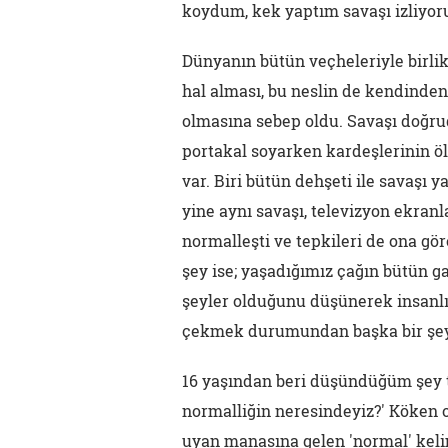
koydum, kek yaptım savaşı izliyoru
Dünyanın bütün veçheleriyle birlik
hal alması, bu neslin de kendinden
olmasına sebep oldu. Savaşı doğrud
portakal soyarken kardeşlerinin ö
var. Biri bütün dehşeti ile savaşı 
yine aynı savaşı, televizyon ekra
normalleşti ve tepkileri de ona g
şey ise; yaşadığımız çağın bütün ga
şeyler olduğunu düşünerek insanlı
çekmek durumundan başka bir şey
16 yaşından beri düşündüğüm şey ta
normalliğin neresindeyiz?' Köken 
uyan manasına gelen 'normal' kel