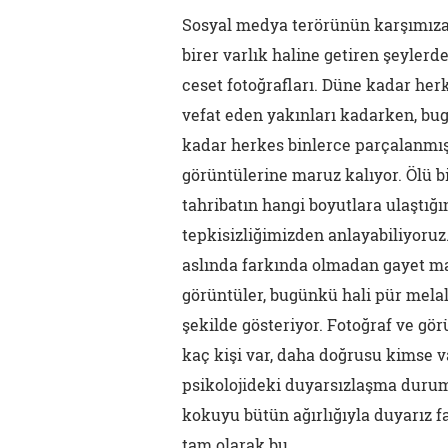
Sosyal medya terörünün karşımıza ç
birer varlık haline getiren şeylerd
ceset fotoğrafları. Düne kadar her
vefat eden yakınları kadarken, bu
kadar herkes binlerce parçalanmış
görüntülerine maruz kalıyor. Ölü b
tahribatın hangi boyutlara ulaştığı
tepkisizliğimizden anlayabiliyoruz
aslında farkında olmadan gayet mak
görüntüler, bugünkü hali pür mela
şekilde gösteriyor. Fotoğraf ve 
kaç kişi var, daha doğrusu kimse 
psikolojideki duyarsızlaşma durumu
kokuyu bütün ağırlığıyla duyarız 
tam olarak bu.