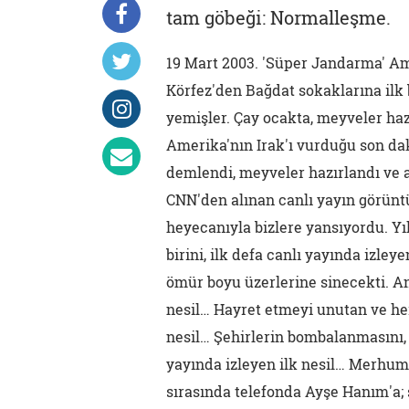
tam göbeği: Normalleşme.
19 Mart 2003. 'Süper Jandarma' Am
Körfez'den Bağdat sokaklarına ilk
yemişler. Çay ocakta, meyveler hazı
Amerika'nın Irak'ı vurduğu son dak
demlendi, meyveler hazırlandı ve a
CNN'den alınan canlı yayın görüntü
heyecanıyla bizlere yansıyordu. Yı
birini, ilk defa canlı yayında izley
ömür boyu üzerlerine sinecekti. A
nesil… Hayret etmeyi unutan ve her 
nesil… Şehirlerin bombalanmasını, c
yayında izleyen ilk nesil… Merhum 
sırasında telefonda Ayşe Hanım'a; 