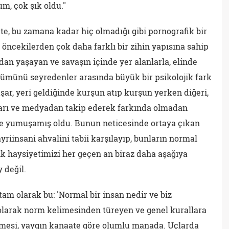
m, çok şık oldu."
te, bu zamana kadar hiç olmadığı gibi pornografik bir
 öncekilerden çok daha farklı bir zihin yapısına sahip
an yaşayan ve savaşın içinde yer alanlarla, elinde
lümünü seyredenler arasında büyük bir psikolojik fark
yaşar, yeri geldiğinde kurşun atıp kurşun yerken diğeri,
nları ve medyadan takip ederek farkında olmadan
öre yumuşamış oldu. Bunun neticesinde ortaya çıkan
yriinsani ahvalini tabii karşılayıp, bunların normal
k haysiyetimizi her geçen an biraz daha aşağıya
 değil.
m olarak bu: 'Normal bir insan nedir ve biz
olarak norm kelimesinden türeyen ve genel kurallara
imesi, yaygın kanaate göre olumlu manada. Uçlarda