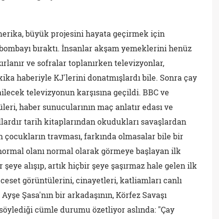
erika, büyük projesini hayata geçirmek için
 bombayı bıraktı. İnsanlar akşam yemeklerini henüz
rlanır ve sofralar toplanırken televizyonlar,
ika haberiyle KJ'lerini donatmışlardı bile. Sonra çay
ilecek televizyonun karşısına geçildi. BBC ve
leri, haber sunucularının maç anlatır edası ve
llardır tarih kitaplarından okudukları savaşlardan
en çocukların travması, farkında olmasalar bile bir
normal olanı normal olarak görmeye başlayan ilk
şeye alışıp, artık hiçbir şeye şaşırmaz hale gelen ilk
eset görüntülerini, cinayetleri, katliamları canlı
Ayşe Şasa'nın bir arkadaşının, Körfez Savaşı
söylediği cümle durumu özetliyor aslında: "Çay