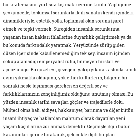
bu kez temasını 'yurt-suz-laş-mak' üzerine kurdu. Yaptığımız
şey güncelle, toplumsal sorunlarla ilgili sanatın kendi içindeki
dinamikleriyle, estetik yolla, toplumsal olan soruna işaret
etmek ve tepki vermek. Süregiden insanlık sorunlarına,
yaşanan insan hakları ihlallerine duyarlılık geliştirmek ya da
bu konuda farkındalık yaratmak. Yeryüzünde sürüp giden
düzen içerisinde kabullenemediğim tek şey, insanın içinden
söküp atamadığı emperyalist ruhu, bitmeyen hırsları ve
açgözlülüğü. Bu güzel evi, gezegeni yakıp yıkarak aslında kendi
evini yıkmakta olduğunu, yok ettiği kültürlerin, bilginin bir
sonraki nesle taşınması gereken en değerli şey ve
farklılıklarımızın zenginliğimiz olduğunu unutmuş olması. Bu
yüzden insanlık tarihi savaşlar, göçler ve trajedilerle dolu.
Mülteci olma hali, aidiyet, hakkaniyet, barınma ve diğer bütün
insani ihtiyaç ve haklardan mahrum olarak dayatılan yeni
yaşam koşullarına zorlanmak demektir. Geçmişle ilgili bütün
kazanımları geride bırakarak, gelecekle ilgili bir plan