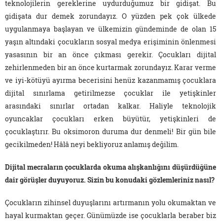
teknolojilerin gereklerine uydurduğumuz bir gidişat. Bu
gidişata dur demek zorundayız. O yüzden pek çok ülkede
uygulanmaya başlayan ve ülkemizin gündeminde de olan 15
yaşın altındaki çocukların sosyal medya erişiminin önlenmesi
yasasının bir an önce çıkması gerekir. Çocukları dijital
zehirlenmeden bir an önce kurtarmak zorundayız. Karar verme
ve iyi-kötüyü ayırma becerisini henüz kazanmamış çocuklara
dijital sınırlama getirilmezse çocuklar ile yetişkinler
arasındaki sınırlar ortadan kalkar. Haliyle teknolojik
oyuncaklar çocukları erken büyütür, yetişkinleri de
çocuklaştırır. Bu oksimoron duruma dur denmeli! Bir gün bile
gecikilmeden! Hâlâ neyi bekliyoruz anlamış değilim.
Dijital mecraların çocuklarda okuma alışkanlığını düşürdüğüne
dair görüşler duyuyoruz. Sizin bu konudaki gözlemleriniz nasıl?
Çocukların zihinsel duyuşlarını artırmanın yolu okumaktan ve
hayal kurmaktan geçer. Günümüzde ise çocuklarla beraber biz