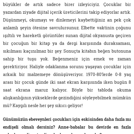
büyükler de artık sadece birer izleyiciyiz. Çocuklar bir
yazardan ziyade dijital içerik üreticilerini takip ediyorlar artık.
Düşünmeyi, okumayı ve dinlemeyi kaybettiğiniz an pek çok
anlamlı şeyin ötesine savrulursunuz. Elbette vaktinin çoğunu
ışıltılı ve hareketli görüntüler sunan dijital okyanusta geçiren
bir çocuğun bir kitap ya da dergi karşısında duraksaması,
sıkılması kaçınılmaz bir şey. Sonuçta kitabın beğen butonuna
sahip bir tuşu yok. Beğenmeniz için emek ve zaman
gerektiriyor. Haliyle odaklanma sorunu yaşayan çocuklar için
arkaik bir malzemeye dönüşüveriyor. 1970-80'lerde 0-8 yaş
arası bir çocuk günde iki saat ekran karşısında iken bugün 8
saat ekrana maruz kalıyor. Böyle bir tabloda okuma
alışkanlığının yükseklerde gezindiğini söyleyebilmek mümkün
mü? Kaygılı nesle her şey sıkıcı geliyor!
Günümüzün ebeveynleri çocukları için eskisinden daha fazla mı
endişeli olmalı dersiniz? Anne-babalar bu devirde en fazla