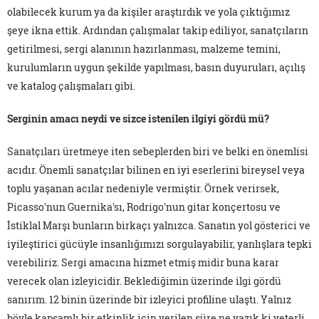
olabilecek kurum ya da kişiler araştırdık ve yola çıktığımız
şeye ikna ettik. Ardından çalışmalar takip ediliyor, sanatçıların
getirilmesi, sergi alanının hazırlanması, malzeme temini,
kurulumların uygun şekilde yapılması, basın duyuruları, açılış
ve katalog çalışmaları gibi.
Serginin amacı neydi ve sizce istenilen ilgiyi gördü mü?
Sanatçıları üretmeye iten sebeplerden biri ve belki en önemlisi
acıdır. Önemli sanatçılar bilinen en iyi eserlerini bireysel veya
toplu yaşanan acılar nedeniyle vermiştir. Örnek verirsek,
Picasso'nun Guernika'sı, Rodrigo'nun gitar konçertosu ve
İstiklal Marşı bunların birkaçı yalnızca. Sanatın yol gösterici ve
iyileştirici gücüyle insanlığımızı sorgulayabilir, yanlışlara tepki
verebiliriz. Sergi amacına hizmet etmiş midir buna karar
verecek olan izleyicidir. Beklediğimin üzerinde ilgi gördü
sanırım. 12 binin üzerinde bir izleyici profiline ulaştı. Yalnız
böyle kapsamlı bir etkinlik için verilen süre ne yazık ki yeterli