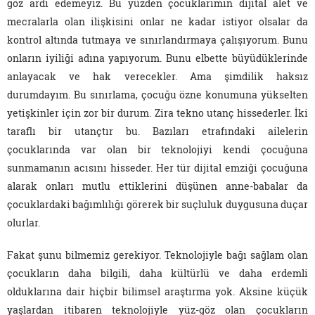
göz ardı edemeyiz. Bu yüzden çocuklarımın dijital alet ve
mecralarla olan ilişkisini onlar ne kadar istiyor olsalar da
kontrol altında tutmaya ve sınırlandırmaya çalışıyorum. Bunu
onların iyiliği adına yapıyorum. Bunu elbette büyüdüklerinde
anlayacak ve hak verecekler. Ama şimdilik haksız
durumdayım. Bu sınırlama, çocuğu özne konumuna yükselten
yetişkinler için zor bir durum. Zira tekno utanç hissederler. İki
taraflı bir utançtır bu. Bazıları etrafındaki ailelerin
çocuklarında var olan bir teknolojiyi kendi çocuğuna
sunmamanın acısını hisseder. Her tür dijital emziği çocuğuna
alarak onları mutlu ettiklerini düşünen anne-babalar da
çocuklardaki bağımlılığı görerek bir suçluluk duygusuna duçar
olurlar.
Fakat şunu bilmemiz gerekiyor. Teknolojiyle bağı sağlam olan
çocukların daha bilgili, daha kültürlü ve daha erdemli
olduklarına dair hiçbir bilimsel araştırma yok. Aksine küçük
yaşlardan itibaren teknolojiyle yüz-göz olan çocukların