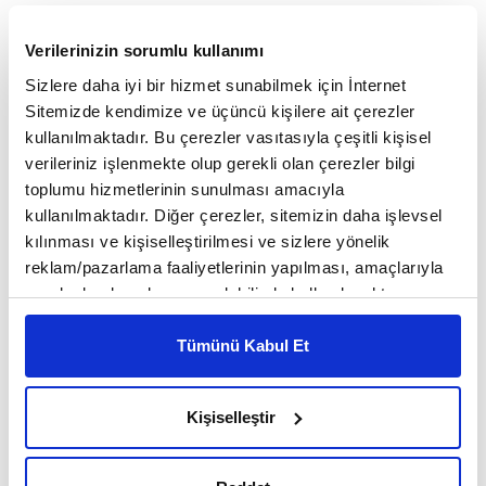
Verilerinizin sorumlu kullanımı
Sizlere daha iyi bir hizmet sunabilmek için İnternet
Sitemizde kendimize ve üçüncü kişilere ait çerezler
kullanılmaktadır. Bu çerezler vasıtasıyla çeşitli kişisel
verileriniz işlenmekte olup gerekli olan çerezler bilgi
toplumu hizmetlerinin sunulması amacıyla
kullanılmaktadır. Diğer çerezler, sitemizin daha işlevsel
kılınması ve kişiselleştirilmesi ve sizlere yönelik
reklam/pazarlama faaliyetlerinin yapılması, amaçlarıyla
Yeni Türkiye'nin eski Türkiye'yi alt
sınırlı olarak açık rızanız dahilinde kullanılacaktır.
Çerezlere ilişkin tercihlerinizi çerez paneli vasıtasıyla
ettiği gece
belirleyebilirsiniz. Çerezlere ilişkin detaylı bilgi için
Tümünü Kabul Et
Ayarlar butonuna tıklayabilir,
Çerez Bilgilendirme
MAKALE
Metnimizi ziyaret edebilirsiniz.
Lacivert Yazı İşleri
Kişiselleştir
6698 sayılı Kişisel Verilerin Korunması Kanunu uyarınca
hazırlanmış olan İnternet Sitesi Aydınlatma Metnimizi
okumak ve sitemizi ziyaretiniz kapsamında