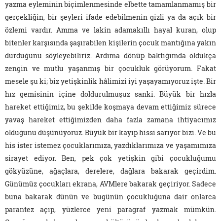
yazma eyleminin biçimlenmesinde elbette tamamlanmamış bir
gerçekliğin, bir şeyleri ifade edebilmenin gizli ya da açık bir
özlemi vardır. Amma ve lakin adamakıllı hayal kuran, olup
bitenler karşısında şaşırabilen kişilerin çocuk mantığına yakın
durduğunu söyleyebiliriz. Ardıma dönüp baktığımda oldukça
zengin ve mutlu yaşanmış bir çocukluk görüyorum. Fakat
mesele şu ki; biz yetişkinlik hâlimizi iyi yaşayamıyoruz işte. Bir
hız gemisinin içine doldurulmuşuz sanki. Büyük bir hızla
hareket ettiğimiz, bu şekilde koşmaya devam ettiğimiz sürece
yavaş hareket ettiğimizden daha fazla zamana ihtiyacımız
olduğunu düşünüyoruz. Büyük bir kayıp hissi sarıyor bizi. Ve bu
his ister istemez çocuklarımıza, yazdıklarımıza ve yaşamımıza
sirayet ediyor. Ben, pek çok yetişkin gibi çocukluğumu
gökyüzüne, ağaçlara, derelere, dağlara bakarak geçirdim.
Günümüz çocukları ekrana, AVMlere bakarak geçiriyor. Sadece
buna bakarak dünün ve bugünün çocukluğuna dair onlarca
parantez açıp, yüzlerce yeni paragraf yazmak mümkün.