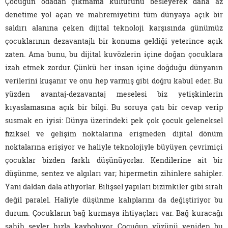
Çocuğun odadan çıkmama kültürünü besleyerek daha az
denetime yol açan ve mahremiyetini tüm dünyaya açık bir
saldırı alanına çeken dijital teknoloji karşısında günümüz
çocuklarının dezavantajlı bir konuma geldiği yeterince açık
zaten. Ama bunu, bu dijital kuvözlerin içine doğan çocuklara
izah etmek zordur. Çünkü her insan içine doğduğu dünyanın
verilerini kuşanır ve onu hep varmış gibi doğru kabul eder. Bu
yüzden avantaj-dezavantaj meselesi biz yetişkinlerin
kıyaslamasına açık bir bilgi. Bu soruya çatı bir cevap verip
susmak en iyisi: Dünya üzerindeki pek çok çocuk geleneksel
fiziksel ve gelişim noktalarına erişmeden dijital dönüm
noktalarına erişiyor ve haliyle teknolojiyle büyüyen çevrimiçi
çocuklar bizden farklı düşünüyorlar. Kendilerine ait bir
düşünme, sentez ve algıları var; hipermetin zihinlere sahipler.
Yani daldan dala atlıyorlar. Bilişsel yapıları bizimkiler gibi sıralı
değil paralel. Haliyle düşünme kalıplarını da değiştiriyor bu
durum. Çocukların bağ kurmaya ihtiyaçları var. Bağ kuracağı
sahih şeyler hızla kayboluyor. Çocuğun yüzünü yeniden bu