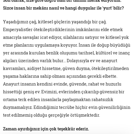
Son olarak, size göre doğru olan bir tanımı merak ediyorum.
Sizce insan bir mekânı nasıl ve hangi duygular ile 'yurt' bilir?
Yaşadığımız çağ, kitlesel göçlerin yaşandığı bir çağ.
Emperyalistler ötekileştirdiklerinin imkânlarını elde etmek
amacıyla savaşlar icat ediyor, silahlarını satıyor ve kitlesel yok
etme planlarını uygulamaya koyuyor. İnsan ile doğup büyüdüğü
yer arasında kurulan benlik oluşumu tarihsel, kültürel ve inanç
algıları üzerinden varlık bulur… Dolayısıyla ev ve anayurt
kavramları, aidiyet hissetme, güven duyma, ötekileştirilmeden
yaşama haklarına sahip olması açısından gerekli elbette.
Anayurt insanın kendini evinde, güvende, rahat ve huzurlu
hissettiği geniş ev. Evimizi, evlerinden çıkarılıp güvensiz bir
ortama terk edilen insanlarla paylaşmaktan rahatsızlık
duymamalıyız. Edindiğimiz tecrübe hiçbir evin güvenilirliğinin
test edilmemiş olduğu gerçeğiyle örtüşmektedir.
Zaman ayırdığınız için çok teşekkür ederiz.