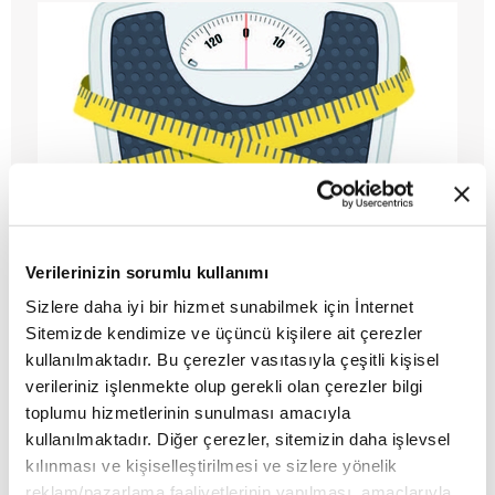
Verilerinizin sorumlu kullanımı
SIHHATLE İLGİLİ ŞEHİR EFANELERİ
NE KADAR SAĞLIKLI?
Sizlere daha iyi bir hizmet sunabilmek için İnternet
Sitemizde kendimize ve üçüncü kişilere ait çerezler
MAKALE
kullanılmaktadır. Bu çerezler vasıtasıyla çeşitli kişisel
Lacivert Yazı İşleri
verileriniz işlenmekte olup gerekli olan çerezler bilgi
toplumu hizmetlerinin sunulması amacıyla
kullanılmaktadır. Diğer çerezler, sitemizin daha işlevsel
kılınması ve kişiselleştirilmesi ve sizlere yönelik
reklam/pazarlama faaliyetlerinin yapılması, amaçlarıyla