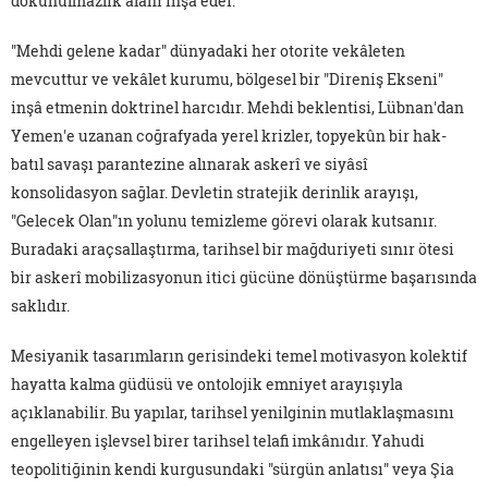
dokunulmazlık alanı inşâ eder.
"Mehdi gelene kadar" dünyadaki her otorite vekâleten
mevcuttur ve vekâlet kurumu, bölgesel bir "Direniş Ekseni"
inşâ etmenin doktrinel harcıdır. Mehdi beklentisi, Lübnan'dan
Yemen'e uzanan coğrafyada yerel krizler, topyekûn bir hak-
batıl savaşı parantezine alınarak askerî ve siyâsî
konsolidasyon sağlar. Devletin stratejik derinlik arayışı,
"Gelecek Olan"ın yolunu temizleme görevi olarak kutsanır.
Buradaki araçsallaştırma, tarihsel bir mağduriyeti sınır ötesi
bir askerî mobilizasyonun itici gücüne dönüştürme başarısında
saklıdır.
Mesiyanik tasarımların gerisindeki temel motivasyon kolektif
hayatta kalma güdüsü ve ontolojik emniyet arayışıyla
açıklanabilir. Bu yapılar, tarihsel yenilginin mutlaklaşmasını
engelleyen işlevsel birer tarihsel telafi imkânıdır. Yahudi
teopolitiğinin kendi kurgusundaki "sürgün anlatısı" veya Şia