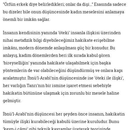
"Örfün erkek diye belirledikleri; onlar da dişi..." Esasında sadece
bu dizeler bile onun düşüncesinde kadın meselesini anlamaya
önemli bir imkân sağlar.
İnsanın kendisinin yanında 'öteki' insanla ilişkisi üzerinden
nihai metafizik bilgi diyebileceğimiz hakikate erişebilme
imkânı, modern dönemde anlaşılması güç bir konudur. Bu
anlayış, kadim dönemlerden beri ilk sırada kabul gören
'bireyselliğin' yanında hakikate ulaşabilmek için başka
yöntemlerin de var olabileceğini düşündürmüş ve onlara kapı
aralatmıştır. İbnü'l-Arabî'nin düşüncesinde ise 'öteki ile ilişki',
her varlığın Tanrı'nın bir ismine işaret etmesi sebebiyle
hakikatin bütününe ulaşmak için zorunlu bir mesele haline
gelmiştir.
İbnü'l-Arabî'nin düşüncesi her şeyden önce insanın, hakikatin
tümüyle ilişki kurabileceği kabulü üzerine kuruludur. Bunu
'kevn-i câmi' gibi teknik kavramlar üreterek teorisinde