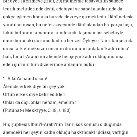
Bir âyet-i kerîmeye (Hicr, 29) mülhemle tasavvufun sadece
teorik metinlerinde değil, edebiyat ve sanat alanlarında da
çokça işlenen konusu burada devreye girmektedir. İlâhî nefesle
yaratılan insan, bu nefes sayesinde ilâhî olandan bir parça taşır,
fakat bütünün tamamını kendisinde taşımaması sebebiyle
onun buradaki durumu kadına benzer. Öyleyse Tanrı karşısında
cinsi fark etmeksizin insanın durumunu anlatan 'kadın olma'
hâli, İbnü'l-Arabî'nin âlemde her şeyin kadın olduğunu ima
eden şiirinin tüm dizelerinde anlamını bulur:
"…Allah'a hamd olsun!
Âlemde erkek diye bir şey yok
Örfün erkek diye belirledikleri
Onlar da dişi; onlar nefsim, emelim."
(Fütûhat-ı Mekkiyye, C. 18, s. 180)
Hiç şüphesiz İbnü'l-Arabî'nin Tanrı söz konusu olduğunda
âlemdeki her şeyin kadın olduğu hakkındaki iddiası, varlığın