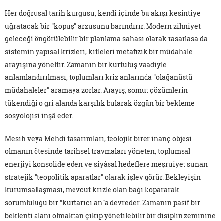
Her doğrusal tarih kurgusu, kendi içinde bu akışı kesintiye
uğratacak bir "kopuş" arzusunu barındırır. Modern zihniyet
geleceği öngörülebilir bir planlama sahası olarak tasarlasa da
sistemin yapısal krizleri, kitleleri metafizik bir müdahale
arayışına yöneltir. Zamanın bir kurtuluş vaadiyle
anlamlandırılması, toplumları kriz anlarında "olağanüstü
müdahaleler" aramaya zorlar. Arayış, somut çözümlerin
tükendiği o gri alanda karşılık bularak özgün bir bekleme
sosyolojisi inşâ eder.
Mesih veya Mehdi tasarımları, teolojik birer inanç objesi
olmanın ötesinde tarihsel travmaları yöneten, toplumsal
enerjiyi konsolide eden ve siyâsal hedeflere meşruiyet sunan
stratejik "teopolitik aparatlar" olarak işlev görür. Bekleyişin
kurumsallaşması, mevcut krizle olan bağı kopararak
sorumluluğu bir "kurtarıcı an"a devreder. Zamanın pasif bir
beklenti alanı olmaktan çıkıp yönetilebilir bir disiplin zeminine