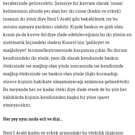
beraberinde getirecektir. Şemsiye bir kavram olarak 'insan'
kelimesinin altında yer alan her iki cinse (kadın ve erkek)
insanın iki yönü diye İbnü'l-Arabî gibi bakabilmek ise bu
sorunu aşmaya yardımcı olabilir. Kişide baskın ve gizli olan
kısım ya da kuvve-fiil diye ifade edebileceğimiz bu iki yönün en
sistematik biçimdeki ifadesi Konevî'nin 'galibiyet ve
mağlubiyet' terimselleştirmesinde karşımıza çıkar. Bu durum
kendisindeki iki yönle, yani ilk olarak kendisinde baskın
ötekisinde ise mağlup olan yönle sonrasında ise kendisinde
mağlup ötekisinde ise baskın olan yönle ilişki kurmadığı
sürece kişinin hakikate ulaşamayacağı anlamına gelmektedir.
Bu meyanda her ne kadar öteki diye ifade etsek de bu yön her
hâlükârda kişinin kendisinden başka bir yöne işaret
etmeyecektir.
Her şey aynı anda eril ve dişi…
İbnü'l-Arabî kadın ve erkek arasındaki bu ötekilik ilişkisini