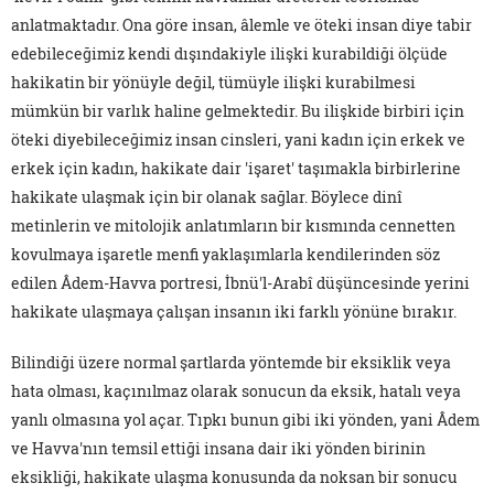
anlatmaktadır. Ona göre insan, âlemle ve öteki insan diye tabir
edebileceğimiz kendi dışındakiyle ilişki kurabildiği ölçüde
hakikatin bir yönüyle değil, tümüyle ilişki kurabilmesi
mümkün bir varlık haline gelmektedir. Bu ilişkide birbiri için
öteki diyebileceğimiz insan cinsleri, yani kadın için erkek ve
erkek için kadın, hakikate dair 'işaret' taşımakla birbirlerine
hakikate ulaşmak için bir olanak sağlar. Böylece dinî
metinlerin ve mitolojik anlatımların bir kısmında cennetten
kovulmaya işaretle menfi yaklaşımlarla kendilerinden söz
edilen Âdem-Havva portresi, İbnü'l-Arabî düşüncesinde yerini
hakikate ulaşmaya çalışan insanın iki farklı yönüne bırakır.
Bilindiği üzere normal şartlarda yöntemde bir eksiklik veya
hata olması, kaçınılmaz olarak sonucun da eksik, hatalı veya
yanlı olmasına yol açar. Tıpkı bunun gibi iki yönden, yani Âdem
ve Havva'nın temsil ettiği insana dair iki yönden birinin
eksikliği, hakikate ulaşma konusunda da noksan bir sonucu