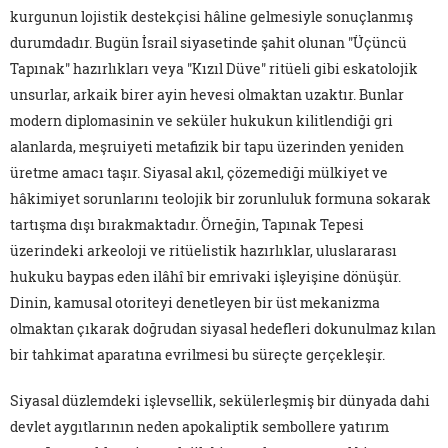
kurgunun lojistik destekçisi hâline gelmesiyle sonuçlanmış
durumdadır. Bugün İsrail siyasetinde şahit olunan "Üçüncü
Tapınak" hazırlıkları veya "Kızıl Düve" ritüeli gibi eskatolojik
unsurlar, arkaik birer ayin hevesi olmaktan uzaktır. Bunlar
modern diplomasinin ve seküler hukukun kilitlendiği gri
alanlarda, meşruiyeti metafizik bir tapu üzerinden yeniden
üretme amacı taşır. Siyasal akıl, çözemediği mülkiyet ve
hâkimiyet sorunlarını teolojik bir zorunluluk formuna sokarak
tartışma dışı bırakmaktadır. Örneğin, Tapınak Tepesi
üzerindeki arkeoloji ve ritüelistik hazırlıklar, uluslararası
hukuku baypas eden ilâhî bir emrivaki işleyişine dönüşür.
Dinin, kamusal otoriteyi denetleyen bir üst mekanizma
olmaktan çıkarak doğrudan siyasal hedefleri dokunulmaz kılan
bir tahkimat aparatına evrilmesi bu süreçte gerçekleşir.
Siyasal düzlemdeki işlevsellik, sekülerleşmiş bir dünyada dahi
devlet aygıtlarının neden apokaliptik sembollere yatırım