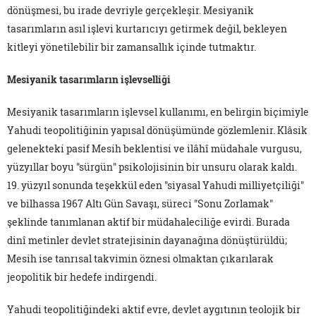
dönüşmesi, bu irade devriyle gerçekleşir. Mesiyanik
tasarımların asıl işlevi kurtarıcıyı getirmek değil, bekleyen
kitleyi yönetilebilir bir zamansallık içinde tutmaktır.
Mesiyanik tasarımların işlevselliği
Mesiyanik tasarımların işlevsel kullanımı, en belirgin biçimiyle
Yahudi teopolitiğinin yapısal dönüşümünde gözlemlenir. Klâsik
gelenekteki pasif Mesih beklentisi ve ilâhî müdahale vurgusu,
yüzyıllar boyu "sürgün" psikolojisinin bir unsuru olarak kaldı.
19. yüzyıl sonunda teşekkül eden "siyasal Yahudi milliyetçiliği"
ve bilhassa 1967 Altı Gün Savaşı, süreci "Sonu Zorlamak"
şeklinde tanımlanan aktif bir müdahaleciliğe evirdi. Burada
dinî metinler devlet stratejisinin dayanağına dönüştürüldü;
Mesih ise tanrısal takvimin öznesi olmaktan çıkarılarak
jeopolitik bir hedefe indirgendi.
Yahudi teopolitiğindeki aktif evre, devlet aygıtının teolojik bir