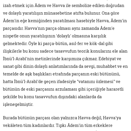
izah etmek için Âdem ve Havva ile sembolize edilen doğrudan
ve dolaylı yaratılışın münasebetine atıfta bulunur. Ona göre
Âdem'in eğe kemiğinden yaratılması hasebiyle Havva, Âdem'in
parçasıdır. Havva'nın parça olması aynı zamanda Âdem'e
nispetle onun yaratılışının 'dolaylı' olmasına karşılık
gelmektedir. Öyle ki parça-bütün, asıl-fer ve kök-dal gibi
ilişkilerle bu konu sadece tasavvufun teorik konularını ele alan
İbnü'l-Arabî'nin metinlerinde karşımıza çıkmaz. Edebiyat ve
sanat gibi dinin dolaylı anlatımlarında da sevgi, muhabbet ve en
temelde de aşk başlıkları etrafında parçanın eski bütününü,
hatta İbnü'l-Arabî'de geçen ifadesiyle "vatanını özlemesi" ve
bütünün de eski parçasını arzulaması gibi içeriğiyle hararetli
şekilde bu konu tasavvufun dışındaki alanlarda da
işlenegelmiştir.
Burada bütünün parçası olan yalnızca Havva değil, Havva'ya
vekâleten tüm kadınlardır. Tıpkı Âdem'in tüm erkeklere