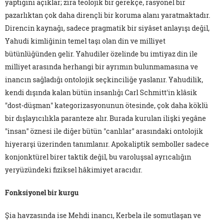
yaptığını açıklar; zira teolojik bir gerekçe, rasyonel bir
pazarlıktan çok daha dirençli bir koruma alanı yaratmaktadır.
Direncin kaynağı, sadece pragmatik bir siyâset anlayışı değil,
Yahudi kimliğinin temel taşı olan din ve milliyet
bütünlüğünden gelir. Yahudiler özelinde bu imtiyaz din ile
milliyet arasında herhangi bir ayrımın bulunmamasına ve
inancın sağladığı ontolojik seçkinciliğe yaslanır. Yahudilik,
kendi dışında kalan bütün insanlığı Carl Schmitt'in klâsik
"dost-düşman" kategorizasyonunun ötesinde, çok daha köklü
bir dışlayıcılıkla paranteze alır. Burada kurulan ilişki yegâne
"insan" öznesi ile diğer bütün "canlılar" arasındaki ontolojik
hiyerarşi üzerinden tanımlanır. Apokaliptik semboller sadece
konjonktürel birer taktik değil, bu varoluşsal ayrıcalığın
yeryüzündeki fiziksel hâkimiyet aracıdır.
Fonksiyonel bir kurgu
Şia havzasında ise Mehdi inancı, Kerbela ile somutlaşan ve