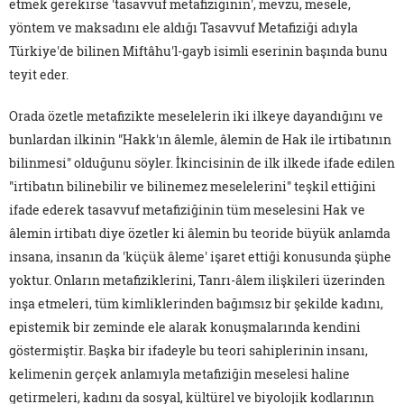
etmek gerekirse 'tasavvuf metafiziğinin', mevzu, mesele,
yöntem ve maksadını ele aldığı Tasavvuf Metafiziği adıyla
Türkiye'de bilinen Miftâhu'l-gayb isimli eserinin başında bunu
teyit eder.
Orada özetle metafizikte meselelerin iki ilkeye dayandığını ve
bunlardan ilkinin "Hakk'ın âlemle, âlemin de Hak ile irtibatının
bilinmesi" olduğunu söyler. İkincisinin de ilk ilkede ifade edilen
"irtibatın bilinebilir ve bilinemez meselelerini" teşkil ettiğini
ifade ederek tasavvuf metafiziğinin tüm meselesini Hak ve
âlemin irtibatı diye özetler ki âlemin bu teoride büyük anlamda
insana, insanın da 'küçük âleme' işaret ettiği konusunda şüphe
yoktur. Onların metafiziklerini, Tanrı-âlem ilişkileri üzerinden
inşa etmeleri, tüm kimliklerinden bağımsız bir şekilde kadını,
epistemik bir zeminde ele alarak konuşmalarında kendini
göstermiştir. Başka bir ifadeyle bu teori sahiplerinin insanı,
kelimenin gerçek anlamıyla metafiziğin meselesi haline
getirmeleri, kadını da sosyal, kültürel ve biyolojik kodlarının