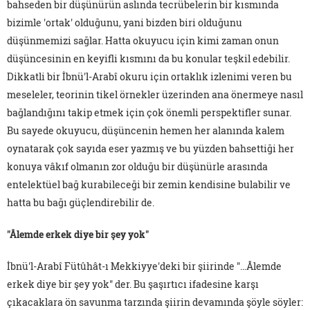
bahseden bir düşünürün aslında tecrübelerin bir kısmında
bizimle 'ortak' olduğunu, yani bizden biri olduğunu
düşünmemizi sağlar. Hatta okuyucu için kimi zaman onun
düşüncesinin en keyifli kısmını da bu konular teşkil edebilir.
Dikkatli bir İbnü'l-Arabî okuru için ortaklık izlenimi veren bu
meseleler, teorinin tikel örnekler üzerinden ana önermeye nasıl
bağlandığını takip etmek için çok önemli perspektifler sunar.
Bu sayede okuyucu, düşüncenin hemen her alanında kalem
oynatarak çok sayıda eser yazmış ve bu yüzden bahsettiği her
konuya vâkıf olmanın zor olduğu bir düşünürle arasında
entelektüel bağ kurabileceği bir zemin kendisine bulabilir ve
hatta bu bağı güçlendirebilir de.
"Âlemde erkek diye bir şey yok"
İbnü'l-Arabî Fütûhât-ı Mekkiyye'deki bir şiirinde "…Âlemde
erkek diye bir şey yok" der. Bu şaşırtıcı ifadesine karşı
çıkacaklara ön savunma tarzında şiirin devamında şöyle söyler: