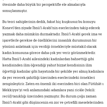
ötesinde daha büyük bir perspektifle ele almalarıyla
sonuçlanmıştır.
Bu teori sahiplerinin dedik, fakat hiç kuşkusuz bu konuyu
Konevî'den ziyade İbnü'l-Arabî'nin eserlerinden takip ederek
yazmak daha mümkün durmaktadır. İbnü'l-Arabî gerek ima ve
işaretlerle gerekse de özelliklerini insanlık durumunun bir
yönünü anlatmak için verdiği örnekleriyle müstakil olarak
kadın konusuna görece daha çok yer verir görünmektedir.
Hatta İbnü'l-Arabî ailesindeki kadınlardan bahsettiği gibi
kendisinden ilim öğrendiği yahut bizzat kendisinin ilim
öğrettiği kadınlar gibi hayatında bir şekilde yer almış kadınlara
da yer vererek şahitliği üzerinden eserlerindeki örnekleri
zenginleştirir. Zaten en önemli iki eserinden biri olan Fütûhât-ı
Mekkiyye'yi veli anlamındaki adamlara yani ricâle (tekili:
recül) tanıklığı üzerinden yazmıştır. Bu durum çoğu zaman
İbnü'l-Arabî gibi düşüncenin en zor ve çetrefilli meselelerinden