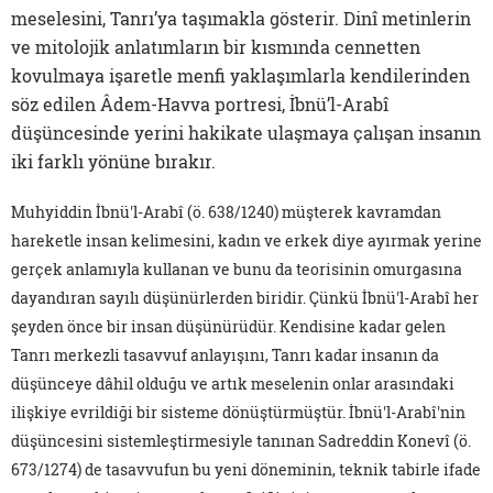
meselesini, Tanrı’ya taşımakla gösterir. Dinî metinlerin
ve mitolojik anlatımların bir kısmında cennetten
kovulmaya işaretle menfi yaklaşımlarla kendilerinden
söz edilen Âdem-Havva portresi, İbnü’l-Arabî
düşüncesinde yerini hakikate ulaşmaya çalışan insanın
iki farklı yönüne bırakır.
Muhyiddin İbnü'l-Arabî (ö. 638/1240) müşterek kavramdan
hareketle insan kelimesini, kadın ve erkek diye ayırmak yerine
gerçek anlamıyla kullanan ve bunu da teorisinin omurgasına
dayandıran sayılı düşünürlerden biridir. Çünkü İbnü'l-Arabî her
şeyden önce bir insan düşünürüdür. Kendisine kadar gelen
Tanrı merkezli tasavvuf anlayışını, Tanrı kadar insanın da
düşünceye dâhil olduğu ve artık meselenin onlar arasındaki
ilişkiye evrildiği bir sisteme dönüştürmüştür. İbnü'l-Arabî'nin
düşüncesini sistemleştirmesiyle tanınan Sadreddin Konevî (ö.
673/1274) de tasavvufun bu yeni döneminin, teknik tabirle ifade