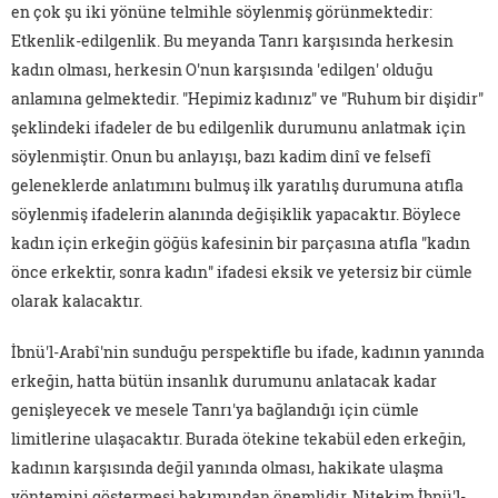
en çok şu iki yönüne telmihle söylenmiş görünmektedir:
Etkenlik-edilgenlik. Bu meyanda Tanrı karşısında herkesin
kadın olması, herkesin O'nun karşısında 'edilgen' olduğu
anlamına gelmektedir. "Hepimiz kadınız" ve "Ruhum bir dişidir"
şeklindeki ifadeler de bu edilgenlik durumunu anlatmak için
söylenmiştir. Onun bu anlayışı, bazı kadim dinî ve felsefî
geleneklerde anlatımını bulmuş ilk yaratılış durumuna atıfla
söylenmiş ifadelerin alanında değişiklik yapacaktır. Böylece
kadın için erkeğin göğüs kafesinin bir parçasına atıfla "kadın
önce erkektir, sonra kadın" ifadesi eksik ve yetersiz bir cümle
olarak kalacaktır.
İbnü'l-Arabî'nin sunduğu perspektifle bu ifade, kadının yanında
erkeğin, hatta bütün insanlık durumunu anlatacak kadar
genişleyecek ve mesele Tanrı'ya bağlandığı için cümle
limitlerine ulaşacaktır. Burada ötekine tekabül eden erkeğin,
kadının karşısında değil yanında olması, hakikate ulaşma
yöntemini göstermesi bakımından önemlidir. Nitekim İbnü'l-