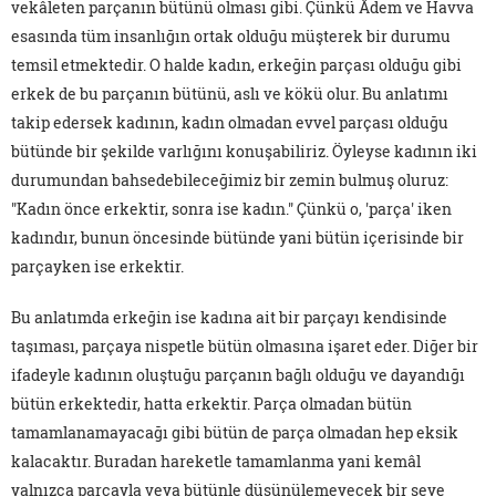
vekâleten parçanın bütünü olması gibi. Çünkü Âdem ve Havva
esasında tüm insanlığın ortak olduğu müşterek bir durumu
temsil etmektedir. O halde kadın, erkeğin parçası olduğu gibi
erkek de bu parçanın bütünü, aslı ve kökü olur. Bu anlatımı
takip edersek kadının, kadın olmadan evvel parçası olduğu
bütünde bir şekilde varlığını konuşabiliriz. Öyleyse kadının iki
durumundan bahsedebileceğimiz bir zemin bulmuş oluruz:
"Kadın önce erkektir, sonra ise kadın." Çünkü o, 'parça' iken
kadındır, bunun öncesinde bütünde yani bütün içerisinde bir
parçayken ise erkektir.
Bu anlatımda erkeğin ise kadına ait bir parçayı kendisinde
taşıması, parçaya nispetle bütün olmasına işaret eder. Diğer bir
ifadeyle kadının oluştuğu parçanın bağlı olduğu ve dayandığı
bütün erkektedir, hatta erkektir. Parça olmadan bütün
tamamlanamayacağı gibi bütün de parça olmadan hep eksik
kalacaktır. Buradan hareketle tamamlanma yani kemâl
yalnızca parçayla veya bütünle düşünülemeyecek bir şeye