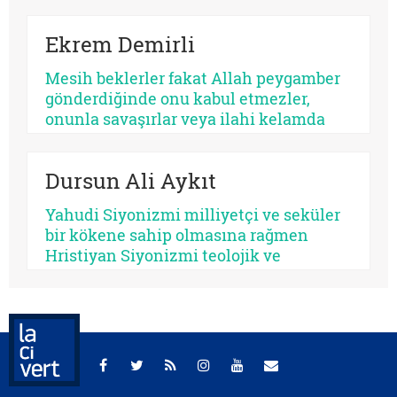
Kimileri mesihi tarihin bir kırılma
noktası olarak düşünürken, kimileri
Ekrem Demirli
onun çoktan sekülerleştiğini ve modern
ideolojilerde yaşamaya devam ettiğini
Mesih beklerler fakat Allah peygamber
savunur.
gönderdiğinde onu kabul etmezler,
onunla savaşırlar veya ilahi kelamda
denildiği üzere ‘Sen ve rabbin gidin
savaşın’ diye ayak sürürler. Günümüz
Dursun Ali Aykıt
için de bunu düşünmek mümkündür:
Beklediklerini iddia ettikleri kurtarıcı
Yahudi Siyonizmi milliyetçi ve seküler
gelse onu da tanımayacaklardır.
bir kökene sahip olmasına rağmen
Hristiyan Siyonizmi teolojik ve
eskatolojik bir zeminde kendini inşa
etmeye çalışmaktadır. Hristiyan
Siyonizminin İsrail’e yönelik siyasî
desteğini hem jeopolitik çıkarlar
bağlamında hem de Mesih’in ikinci
gelişini hızlandırıp Yeni Ahit