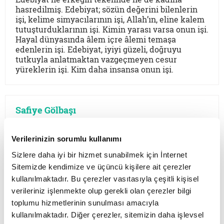
hasredilmiş. Edebiyat; sözün değerini bilenlerin
işi, kelime simyacılarının işi, Allah’ın, eline kalem
tutuşturduklarının işi. Kimin yarası varsa onun işi.
Hayal dünyasında âlem içre âlemi temaşa
edenlerin işi. Edebiyat, iyiyi güzeli, doğruyu
tutkuyla anlatmaktan vazgeçmeyen cesur
yüreklerin işi. Kim daha insansa onun işi.
Safiye Gölbaşı
AİLE NEYE ENGEL YAHUT
Verilerinizin sorumlu kullanımı
TOLSTOY YANILMIŞ OLAMAZ
Sizlere daha iyi bir hizmet sunabilmek için İnternet
MI?
Sitemizde kendimize ve üçüncü kişilere ait çerezler
04 Ağustos Pazartesi
2025
kullanılmaktadır. Bu çerezler vasıtasıyla çeşitli kişisel
verileriniz işlenmekte olup gerekli olan çerezler bilgi
Günümüz edebiyatında bilhassa öyküsünde aile,
toplumu hizmetlerinin sunulması amacıyla
anne, baba, çocuk ne durumda sorusunun
kullanılmaktadır. Diğer çerezler, sitemizin daha işlevsel
cevabını aramadan önce uzak geçmişe, 1870'li