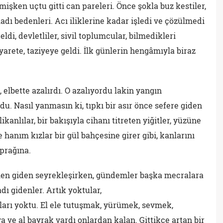
işken uçtu gitti can pareleri. Önce şokla buz kestiler,
ladı bedenleri. Acı iliklerine kadar işledi ve çözülmedi
i, devletliler, sivil toplumcular, bilmedikleri
arete, taziyeye geldi. İlk günlerin hengâmıyla biraz
 elbette azalırdı. O azalıyordu lakin yangın
u. Nasıl yanmasın ki, tıpkı bir asır önce sefere giden
likanlılar, bir bakışıyla cihanı titreten yiğitler, yüzüne
anım kızlar bir gül bahçesine girer gibi, kanlarını
prağına.
gelen giden seyrekleşirken, gündemler başka mecralara
ı gidenler. Artık yoktular,
ları yoktu. El ele tutuşmak, yürümek, sevmek,
 ve al bayrak vardı onlardan kalan. Gittikçe artan bir