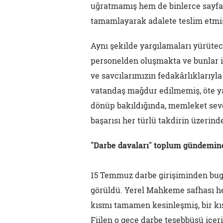
uğratmamış hem de binlerce sayfa 
tamamlayarak adalete teslim etmiş
Aynı şekilde yargılamaları yürütece
personelden oluşmakta ve bunlar 
ve savcılarımızın fedakârlıklarıyl
vatandaş mağdur edilmemiş, öte y
dönüp bakıldığında, memleket sevda
başarısı her türlü takdirin üzerinde
"Darbe davaları" toplum gündemine
15 Temmuz darbe girişiminden bugü
görüldü. Yerel Mahkeme safhası h
kısmı tamamen kesinleşmiş, bir kı
Fiilen o gece darbe teşebbüsü içeri