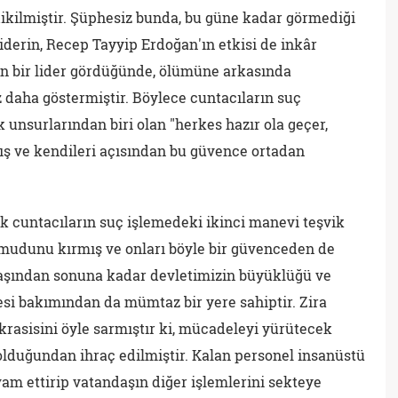
dikilmiştir. Şüphesiz bunda, bu güne kadar görmediği
liderin, Recep Tayyip Erdoğan'ın etkisi de inkâr
n bir lider gördüğünde, ölümüne arkasında
z daha göstermiştir. Böylece cuntacıların suç
unsurlarından biri olan "herkes hazır ola geçer,
mış ve kendileri açısından bu güvence ortadan
ık cuntacıların suç işlemedeki ikinci manevi teşvik
umudunu kırmış ve onları böyle bir güvenceden de
başından sonuna kadar devletimizin büyüklüğü ve
esi bakımından da mümtaz bir yere sahiptir. Zira
rasisini öyle sarmıştır ki, mücadeleyi yürütecek
olduğundan ihraç edilmiştir. Kalan personel insanüstü
am ettirip vatandaşın diğer işlemlerini sekteye