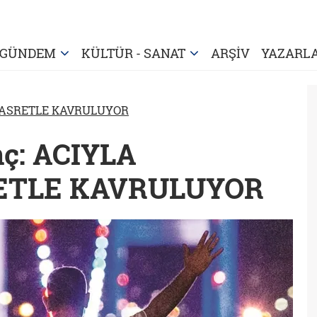
GÜNDEM
KÜLTÜR - SANAT
ARŞİV
YAZARL
HASRETLE KAVRULUYOR
nç: ACIYLA
ETLE KAVRULUYOR