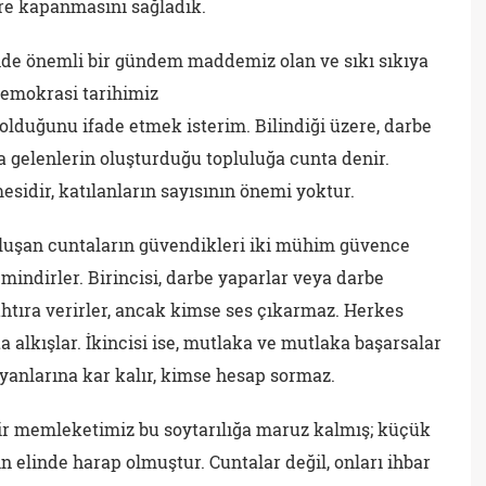
re kapanmasını sağladık.
nde önemli bir gündem maddemiz olan ve sıkı sıkıya
demokrasi tarihimiz
 olduğunu ifade etmek isterim. Bilindiği üzere, darbe
ya gelenlerin oluşturduğu topluluğa cunta denir.
sidir, katılanların sayısının önemi yoktur.
 oluşan cuntaların güvendikleri iki mühim güvence
emindirler. Birincisi, darbe yaparlar veya darbe
tıra verirler, ancak kimse ses çıkarmaz. Herkes
ta alkışlar. İkincisi ise, mutlaka ve mutlaka başarsalar
yanlarına kar kalır, kimse hesap sormaz.
bir memleketimiz bu soytarılığa maruz kalmış; küçük
in elinde harap olmuştur. Cuntalar değil, onları ihbar