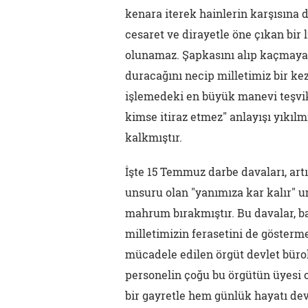
kenara iterek hainlerin karşısına 
cesaret ve dirayetle öne çıkan bir 
olunamaz. Şapkasını alıp kaçmaya
duracağını necip milletimiz bir ke
işlemedeki en büyük manevi teşvik 
kimse itiraz etmez" anlayışı yıkıl
kalkmıştır.
İşte 15 Temmuz darbe davaları, art
unsuru olan "yanımıza kar kalır" 
mahrum bırakmıştır. Bu davalar, 
milletimizin ferasetini de gösterm
mücadele edilen örgüt devlet bürok
personelin çoğu bu örgütün üyesi 
bir gayretle hem günlük hayatı dev