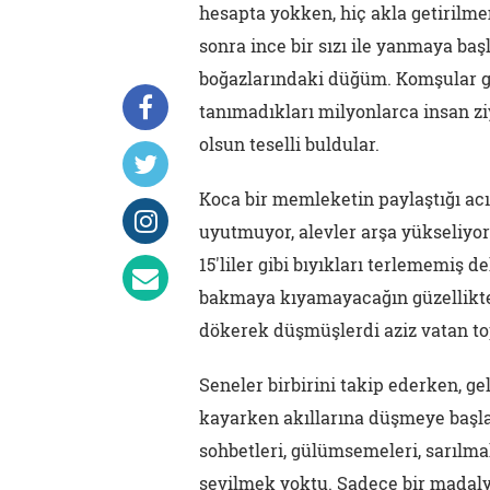
hesapta yokken, hiç akla getirilmem
sonra ince bir sızı ile yanmaya baş
boğazlarındaki düğüm. Komşular geld
tanımadıkları milyonlarca insan ziy
olsun teselli buldular.
Koca bir memleketin paylaştığı acı,
uyutmuyor, alevler arşa yükseliyord
15'liler gibi bıyıkları terlememiş de
bakmaya kıyamayacağın güzellikte h
dökerek düşmüşlerdi aziz vatan to
Seneler birbirini takip ederken, 
kayarken akıllarına düşmeye başlad
sohbetleri, gülümsemeleri, sarılma
sevilmek yoktu. Sadece bir madalya