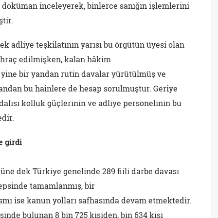
doküman inceleyerek, binlerce sanığın işlemlerini
tir.
k adliye teşkilatının yarısı bu örgütün üyesi olan
ihraç edilmişken, kalan hâkim
a yine bir yandan rutin davalar yürütülmüş ve
andan bu hainlere de hesap sorulmuştur. Geriye
lısı kolluk güçlerinin ve adliye personelinin bu
dir.
 girdi
ne dek Türkiye genelinde 289 fiili darbe davası
epsinde tamamlanmış, bir
smı ise kanun yolları safhasında devam etmektedir.
sinde bulunan 8 bin 725 kişiden, bin 634 kişi