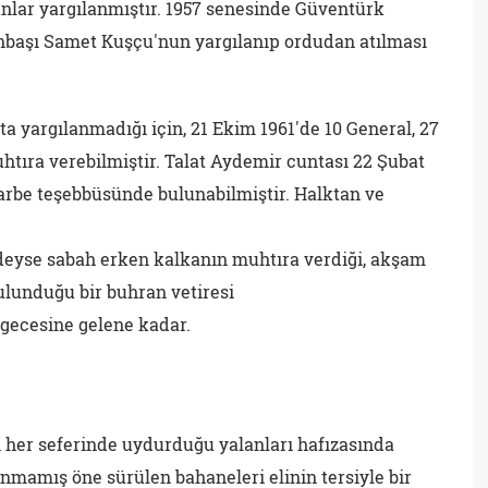
anlar yargılanmıştır. 1957 senesinde Güventürk
nbaşı Samet Kuşçu'nun yargılanıp ordudan atılması
a yargılanmadığı için, 21 Ekim 1961'de 10 General, 27
tıra verebilmiştir. Talat Aydemir cuntası 22 Şubat
darbe teşebbüsünde bulunabilmiştir. Halktan ve
deyse sabah erken kalkanın muhtıra verdiği, akşam
lunduğu bir buhran vetiresi
 gecesine gelene kadar.
n her seferinde uydurduğu yalanları hafızasında
anmamış öne sürülen bahaneleri elinin tersiyle bir