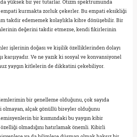
da yüksek bir yer tutarlar. Otizm spektrumunda
 empati kurmakta zorluk çekerler. Bu empati eksikliği
tam takdir edememek kolaylıkla kibre dönüşebilir. Bir
mlerinin değerini takdir etmezse, kendi fikirlerinin
ler işlerinin doğası ve kişilik özelliklerinden dolayı
şı karşıyadır. Ve ne yazık ki sosyal ve konvansiyonel
 yaygın kitlelerin de dikkatini çekebiliyor.
lemlerimin bir genelleme olduğunu, çok sayıda
 olmayan, alçak gönüllü bireyler olduğunu
emisyenlerin bir kısmındaki bu yaygın kibir
elliği olmadığını hatırlamak önemli. Kibirli
syenlere ya da bilimlere düşman olmak haksız bir