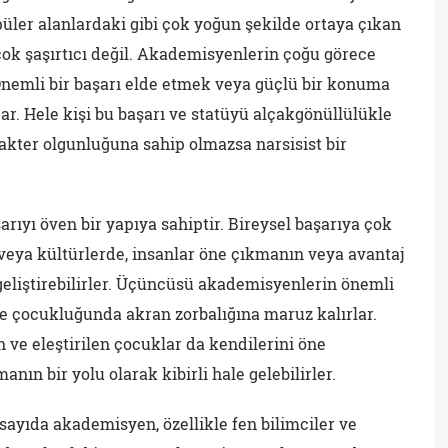
püler alanlardaki gibi çok yoğun şekilde ortaya çıkan
 çok şaşırtıcı değil. Akademisyenlerin çoğu görece
. Önemli bir başarı elde etmek veya güçlü bir konuma
ar. Hele kişi bu başarı ve statüyü alçakgönüllülükle
kter olgunluğuna sahip olmazsa narsisist bir
arıyı öven bir yapıya sahiptir. Bireysel başarıya çok
veya kültürlerde, insanlar öne çıkmanın veya avantaj
 geliştirebilirler. Üçüncüsü akademisyenlerin önemli
 ve çocukluğunda akran zorbalığına maruz kalırlar.
ve eleştirilen çocuklar da kendilerini öne
ın bir yolu olarak kibirli hale gelebilirler.
sayıda akademisyen, özellikle fen bilimciler ve