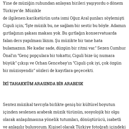
Yine de müziğin ruhundan anlayan birileri yaşıyordu o dönem
Türkiye'de. Müzikle
de ilgilenen karikatürün usta ismi Oğuz Aral şunları söylemişti
Ciguli için; "İşte müzik bu, ne sağlam bir sestir bu böyle. Adamın
gırtlağının şakası makası yok. Bu gırtlağın konservatuarda
falan ders yapılması lâzım. Şu müzikte bir tane hata
bulamazsın. Ne kadar sade, düzgün bir ritmi var." Sezen Cumhur
Önal'ın "Genç popçulara bir tokattır, Ciguli bize üç numara
büyük" çıkışı ve Orhan Gencebay'ın "Ciguli çok iyi, çok özgün
bir müzisyendir" sözleri de kayıtlara geçecekti.
İKİ TAHAKKÜM ARASINDA BİR ARABESK
Sentez müzikal tavrıyla birlikte geniş bir kültürel boyutun
içinden seslenen arabesk müzik türünün, sosyolojik bir olgu
olarak anlaşılmasına yönelik tutumları, dönüştürücü, isabetli
ve anlaşılır buluyorum. Kişisel olarak Türkiye fotoğrafı içindeki