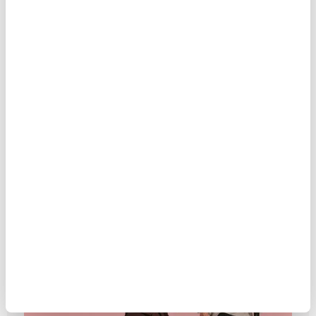
MEMLEKETİMDEN İZANSIZ
ENTELEKTÜEL MANZARALARI
MAKALE
Birol Biçer