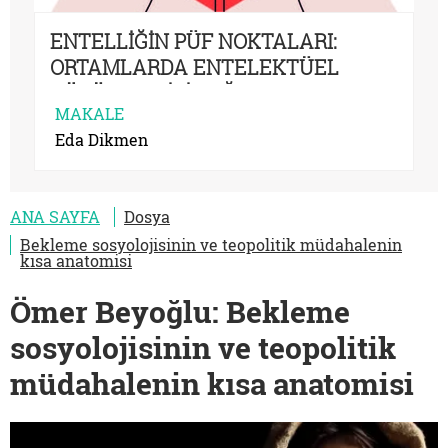
ENTELLİĞİN PÜF NOKTALARI:
ORTAMLARDA ENTELEKTÜEL
GÖRÜNMENİZİ SAĞLAYACAK EN
MAKALE
KLİŞE BİLGİLER
Eda Dikmen
ANA SAYFA
Dosya
Bekleme sosyolojisinin ve teopolitik müdahalenin
kısa anatomisi
Ömer Beyoğlu: Bekleme
sosyolojisinin ve teopolitik
müdahalenin kısa anatomisi