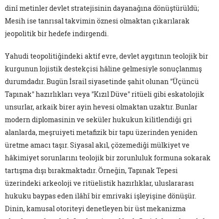
dinî metinler devlet stratejisinin dayanağına dönüştürüldü;
Mesih ise tanrısal takvimin öznesi olmaktan çıkarılarak
jeopolitik bir hedefe indirgendi.
Yahudi teopolitiğindeki aktif evre, devlet aygıtının teolojik bir
kurgunun lojistik destekçisi hâline gelmesiyle sonuçlanmış
durumdadır. Bugün İsrail siyasetinde şahit olunan "Üçüncü
Tapınak" hazırlıkları veya "Kızıl Düve" ritüeli gibi eskatolojik
unsurlar, arkaik birer ayin hevesi olmaktan uzaktır. Bunlar
modern diplomasinin ve seküler hukukun kilitlendiği gri
alanlarda, meşruiyeti metafizik bir tapu üzerinden yeniden
üretme amacı taşır. Siyasal akıl, çözemediği mülkiyet ve
hâkimiyet sorunlarını teolojik bir zorunluluk formuna sokarak
tartışma dışı bırakmaktadır. Örneğin, Tapınak Tepesi
üzerindeki arkeoloji ve ritüelistik hazırlıklar, uluslararası
hukuku baypas eden ilâhî bir emrivaki işleyişine dönüşür.
Dinin, kamusal otoriteyi denetleyen bir üst mekanizma