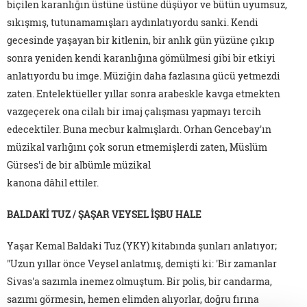
biçilen karanlığın üstüne üstüne düşüyor ve bütün uyumsuz,
sıkışmış, tutunamamışları aydınlatıyordu sanki. Kendi
gecesinde yaşayan bir kitlenin, bir anlık gün yüzüne çıkıp
sonra yeniden kendi karanlığına gömülmesi gibi bir etkiyi
anlatıyordu bu imge. Müziğin daha fazlasına gücü yetmezdi
zaten. Entelektüeller yıllar sonra arabeskle kavga etmekten
vazgeçerek ona cilalı bir imaj çalışması yapmayı tercih
edecektiler. Buna mecbur kalmışlardı. Orhan Gencebay'ın
müzikal varlığını çok sorun etmemişlerdi zaten, Müslüm
Gürses'i de bir albümle müzikal
kanona dâhil ettiler.
BALDAKİ TUZ / ŞAŞAR VEYSEL İŞBU HALE
Yaşar Kemal Baldaki Tuz (YKY) kitabında şunları anlatıyor;
"Uzun yıllar önce Veysel anlatmış, demişti ki: 'Bir zamanlar
Sivas'a sazımla inemez olmuştum. Bir polis, bir candarma,
sazımı görmesin, hemen elimden alıyorlar, doğru fırına