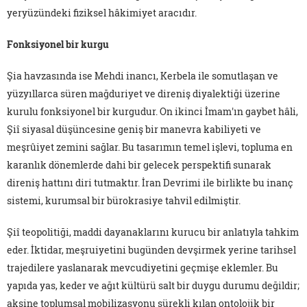
yeryüzündeki fiziksel hâkimiyet aracıdır.
Fonksiyonel bir kurgu
Şia havzasında ise Mehdi inancı, Kerbela ile somutlaşan ve
yüzyıllarca süren mağduriyet ve direniş diyalektiği üzerine
kurulu fonksiyonel bir kurgudur. On ikinci İmam'ın gaybet hâli,
Şiî siyasal düşüncesine geniş bir manevra kabiliyeti ve
meşrûiyet zemini sağlar. Bu tasarımın temel işlevi, topluma en
karanlık dönemlerde dahi bir gelecek perspektifi sunarak
direniş hattını diri tutmaktır. İran Devrimi ile birlikte bu inanç
sistemi, kurumsal bir bürokrasiye tahvil edilmiştir.
Şiî teopolitiği, maddi dayanaklarını kurucu bir anlatıyla tahkim
eder. İktidar, meşruiyetini bugünden devşirmek yerine tarihsel
trajedilere yaslanarak mevcudiyetini geçmişe eklemler. Bu
yapıda yas, keder ve ağıt kültürü salt bir duygu durumu değildir;
aksine toplumsal mobilizasyonu sürekli kılan ontolojik bir