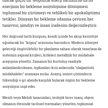
olarak güçlü bir teopolitik enerji barındırsa da bu
enerjinin bir bekleme sosyolojisine dönüşmesi
toplumsal bir çürümeyi ve tehlikeli bir apokaliptizmi
tetikler. Dünyayı bir bekleme odasına çeviren her
tasavvur, şimdiyi ve insan iradesini değersizleştirir.
Her doğrusal tarih kurgusu, kendi içinde bu akışı kesintiye
uğratacak bir "kopuş" arzusunu barındırır. Modern zihniyet
geleceği öngörülebilir bir planlama sahası olarak tasarlasa da
sistemin yapısal krizleri, kitleleri metafizik bir müdahale
arayışına yöneltir. Zamanın bir kurtuluş vaadiyle
anlamlandırılması, toplumları kriz anlarında "olağanüstü
müdahaleler" aramaya zorlar. Arayış, somut çözümlerin
tükendiği o gri alanda karşılık bularak özgün bir bekleme
sosyolojisi inşâ eder.
Mesih veya Mehdi tasarımları, teolojik birer inanç objesi
olmanın ötesinde tarihsel travmaları yöneten, toplumsal