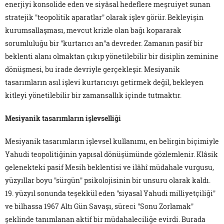
enerjiyi konsolide eden ve siyâsal hedeflere meşruiyet sunan
stratejik "teopolitik aparatlar" olarak işlev görür. Bekleyişin
kurumsallaşması, mevcut krizle olan bağı kopararak
sorumluluğu bir "kurtarıcı an"a devreder. Zamanın pasif bir
beklenti alanı olmaktan çıkıp yönetilebilir bir disiplin zeminine
dönüşmesi, bu irade devriyle gerçekleşir. Mesiyanik
tasarımların asıl işlevi kurtarıcıyı getirmek değil, bekleyen
kitleyi yönetilebilir bir zamansallık içinde tutmaktır.
Mesiyanik tasarımların işlevselliği
Mesiyanik tasarımların işlevsel kullanımı, en belirgin biçimiyle
Yahudi teopolitiğinin yapısal dönüşümünde gözlemlenir. Klâsik
gelenekteki pasif Mesih beklentisi ve ilâhî müdahale vurgusu,
yüzyıllar boyu "sürgün" psikolojisinin bir unsuru olarak kaldı.
19. yüzyıl sonunda teşekkül eden "siyasal Yahudi milliyetçiliği"
ve bilhassa 1967 Altı Gün Savaşı, süreci "Sonu Zorlamak"
şeklinde tanımlanan aktif bir müdahaleciliğe evirdi. Burada