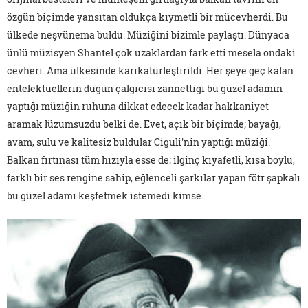
özgün biçimde yansıtan oldukça kıymetli bir mücevherdi. Bu
ülkede neşvünema buldu. Müziğini bizimle paylaştı. Dünyaca
ünlü müzisyen Shantel çok uzaklardan fark etti mesela ondaki
cevheri. Ama ülkesinde karikatürleştirildi. Her şeye geç kalan
entelektüellerin düğün çalgıcısı zannettiği bu güzel adamın
yaptığı müziğin ruhuna dikkat edecek kadar hakkaniyet
aramak lüzumsuzdu belki de. Evet, açık bir biçimde; bayağı,
avam, sulu ve kalitesiz buldular Ciguli'nin yaptığı müziği.
Balkan fırtınası tüm hızıyla esse de; ilginç kıyafetli, kısa boylu,
farklı bir ses rengine sahip, eğlenceli şarkılar yapan fötr şapkalı
bu güzel adamı keşfetmek istemedi kimse.