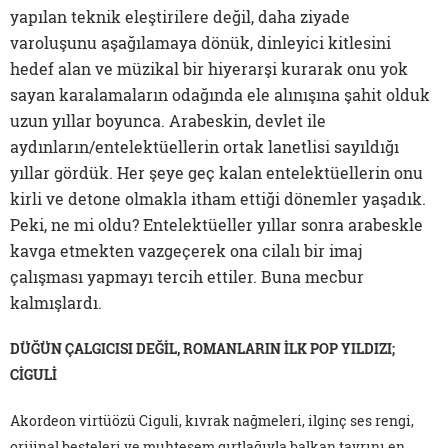
yapılan teknik eleştirilere değil, daha ziyade
varoluşunu aşağılamaya dönük, dinleyici kitlesini
hedef alan ve müzikal bir hiyerarşi kurarak onu yok
sayan karalamaların odağında ele alınışına şahit olduk
uzun yıllar boyunca. Arabeskin, devlet ile
aydınların/entelektüellerin ortak lanetlisi sayıldığı
yıllar gördük. Her şeye geç kalan entelektüellerin onu
kirli ve detone olmakla itham ettiği dönemler yaşadık.
Peki, ne mi oldu? Entelektüeller yıllar sonra arabeskle
kavga etmekten vazgeçerek ona cilalı bir imaj
çalışması yapmayı tercih ettiler. Buna mecbur
kalmışlardı.
DÜĞÜN ÇALGICISI DEĞİL, ROMANLARIN İLK POP YILDIZI;
CİGULİ
Akordeon virtüözü Ciguli, kıvrak nağmeleri, ilginç ses rengi,
orijinal besteleri ve muhteşem gırtlağıyla balkan tavrını en