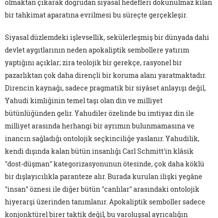
olmaktan çıkarak doğrudan siyasal hedefleri dokunulmaz kılan
bir tahkimat aparatına evrilmesi bu süreçte gerçekleşir.
Siyasal düzlemdeki işlevsellik, sekülerleşmiş bir dünyada dahi
devlet aygıtlarının neden apokaliptik sembollere yatırım
yaptığını açıklar; zira teolojik bir gerekçe, rasyonel bir
pazarlıktan çok daha dirençli bir koruma alanı yaratmaktadır.
Direncin kaynağı, sadece pragmatik bir siyâset anlayışı değil,
Yahudi kimliğinin temel taşı olan din ve milliyet
bütünlüğünden gelir. Yahudiler özelinde bu imtiyaz din ile
milliyet arasında herhangi bir ayrımın bulunmamasına ve
inancın sağladığı ontolojik seçkinciliğe yaslanır. Yahudilik,
kendi dışında kalan bütün insanlığı Carl Schmitt'in klâsik
"dost-düşman" kategorizasyonunun ötesinde, çok daha köklü
bir dışlayıcılıkla paranteze alır. Burada kurulan ilişki yegâne
"insan" öznesi ile diğer bütün "canlılar" arasındaki ontolojik
hiyerarşi üzerinden tanımlanır. Apokaliptik semboller sadece
konjonktürel birer taktik değil, bu varoluşsal ayrıcalığın