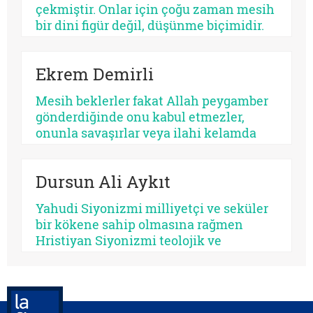
çekmiştir. Onlar için çoğu zaman mesih
üretir, bazısı düşmanlık.
bir dini figür değil, düşünme biçimidir.
Kimileri mesihi tarihin bir kırılma
noktası olarak düşünürken, kimileri
Ekrem Demirli
onun çoktan sekülerleştiğini ve modern
ideolojilerde yaşamaya devam ettiğini
Mesih beklerler fakat Allah peygamber
savunur.
gönderdiğinde onu kabul etmezler,
onunla savaşırlar veya ilahi kelamda
denildiği üzere ‘Sen ve rabbin gidin
savaşın’ diye ayak sürürler. Günümüz
Dursun Ali Aykıt
için de bunu düşünmek mümkündür:
Beklediklerini iddia ettikleri kurtarıcı
Yahudi Siyonizmi milliyetçi ve seküler
gelse onu da tanımayacaklardır.
bir kökene sahip olmasına rağmen
Hristiyan Siyonizmi teolojik ve
eskatolojik bir zeminde kendini inşa
etmeye çalışmaktadır. Hristiyan
Siyonizminin İsrail’e yönelik siyasî
desteğini hem jeopolitik çıkarlar