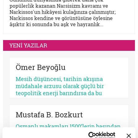
popülerlik kazanan Narsisizm kavramı ve
Narkissos'un hikâyesi kulağınıza çalınmıştır;
Narkissos kendine ve görüntüsüne öylesine
âşıktır ki sonunda bu aşk ve hayranlık...
YENİ YAZILAR
Ömer Beyoğlu
Mesih düşüncesi, tarihin akışına
müdahale arzusu olarak güçlü bir
teopolitik enerji barındırsa da bu
enerjinin bir bekleme sosyolojisine
dönüşmesi toplumsal bir çürümeyi ve
Mustafa B. Bozkurt
tehlikeli bir apokaliptizmi tetikler.
Dünyayı bir bekleme odasına çeviren
Osmanlı makamları 1500’lerin başından
her tasavvur, şimdiyi ve insan iradesini
1700’lere kadar muhtelif kıyametçi
değersizleştirir.