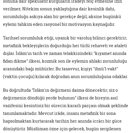
sonuna dair spekülatif kurguların iradeyi felç etmesine izin
verilmez. Nitekim sonun yaklaştığına dair kesinlik dahi,
sorumluluğu askıya alan bir gerekçe değil, aksine bugünkü
eylemi tahkim eden rasyonel bir motivasyon kaynağıdır.
Tarihsel sorumluluk etiği, uyanık bir varoluş bilinci gerektirir;
metafizik bekleyişlerin doğurduğu her türlü rehaveti ve ataleti
dışlar. İslâm'ın tarih ve zaman telakkisindeki "kıyamet anında
fidan dikme" ilkesi, kozmik son ile eylemin ahlaki zorunluluğu
arasındaki bağı mühürler. Bu tasavvur, kişiyi "ibnü'l-vakt"
(vaktin çocuğu) kılarak doğrudan anın sorumluluğuna odaklar.
Bu doğrultuda "İslâm'ın değirmeni daima dönecektir; siz o
değirmenin döndüğü yerde bulunun" ilkesi de bireyin asıl
vazifesini kesintisiz bir sürecin kararlı parçası olmak şeklinde
tanımlamaktadır. Mevcut irâde, insanı metafizik bir sona
hapsolmaktan kurtararak tarihin her anında icrâcı bir güce
dönüştürür. Müslüman özne için gelecek, bugün sergilenen