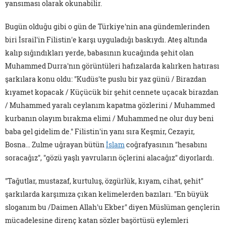
yansıması olarak okunabilir.
Bugün olduğu gibi o gün de Türkiye'nin ana gündemlerinden
biri İsrail'in Filistin'e karşı uyguladığı baskıydı. Ateş altında
kalıp sığındıkları yerde, babasının kucağında şehit olan
Muhammed Durra'nın görüntüleri hafızalarda kalırken hatırası
şarkılara konu oldu: "Kudüs'te puslu bir yaz günü / Birazdan
kıyamet kopacak / Küçücük bir şehit cennete uçacak birazdan
/ Muhammed yaralı ceylanım kapatma gözlerini / Muhammed
kurbanın olayım bırakma elimi / Muhammed ne olur duy beni
baba gel gidelim de." Filistin'in yanı sıra Keşmir, Cezayir,
Bosna… Zulme uğrayan bütün
İslam
coğrafyasının "hesabını
soracağız", "gözü yaşlı yavruların öçlerini alacağız" diyorlardı.
"Tağutlar, mustazaf, kurtuluş, özgürlük, kıyam, cihat, şehit"
şarkılarda karşımıza çıkan kelimelerden bazıları. "En büyük
sloganım bu /Daimen Allah'u Ekber" diyen Müslüman gençlerin
mücadelesine direnç katan sözler başörtüsü eylemleri