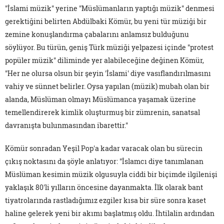
"İslami müzik" yerine "Müslümanların yaptığı müzik" denmesi
gerektiğini belirten Abdülbaki Kömür, bu yeni tür müziği bir
zemine konuşlandırma çabalarını anlamsız bulduğunu
söylüyor. Bu türün, geniş Türk müziği yelpazesi içinde "protest
popüler müzik" diliminde yer alabileceğine değinen Kömür,
"Her ne olursa olsun bir şeyin 'İslami' diye vasıflandırılmasını
vahiy ve sünnet belirler. Oysa yapılan (müzik) mubah olan bir
alanda, Müslüman olmayı Müslümanca yaşamak üzerine
temellendirerek kimlik oluşturmuş bir zümrenin, sanatsal
davranışta bulunmasından ibarettir."
Kömür sonradan Yeşil Pop'a kadar varacak olan bu sürecin
çıkış noktasını da şöyle anlatıyor: "İslamcı diye tanımlanan
Müslüman kesimin müzik olgusuyla ciddi bir biçimde ilgilenişi
yaklaşık 80'li yılların öncesine dayanmakta. İlk olarak bant
tiyatrolarında rastladığımız ezgiler kısa bir süre sonra kaset
haline gelerek yeni bir akımı başlatmış oldu. İhtilalin ardından