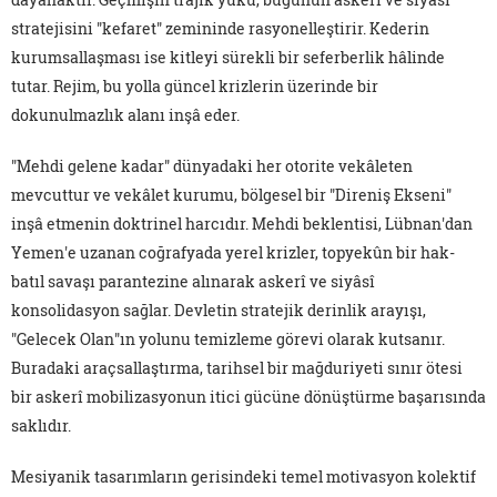
stratejisini "kefaret" zemininde rasyonelleştirir. Kederin
kurumsallaşması ise kitleyi sürekli bir seferberlik hâlinde
tutar. Rejim, bu yolla güncel krizlerin üzerinde bir
dokunulmazlık alanı inşâ eder.
"Mehdi gelene kadar" dünyadaki her otorite vekâleten
mevcuttur ve vekâlet kurumu, bölgesel bir "Direniş Ekseni"
inşâ etmenin doktrinel harcıdır. Mehdi beklentisi, Lübnan'dan
Yemen'e uzanan coğrafyada yerel krizler, topyekûn bir hak-
batıl savaşı parantezine alınarak askerî ve siyâsî
konsolidasyon sağlar. Devletin stratejik derinlik arayışı,
"Gelecek Olan"ın yolunu temizleme görevi olarak kutsanır.
Buradaki araçsallaştırma, tarihsel bir mağduriyeti sınır ötesi
bir askerî mobilizasyonun itici gücüne dönüştürme başarısında
saklıdır.
Mesiyanik tasarımların gerisindeki temel motivasyon kolektif