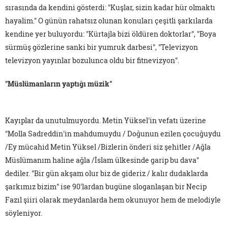
sırasında da kendini gösterdi: "Kuşlar, sizin kadar hür olmaktı
hayalim." O günün rahatsız olunan konuları çeşitli şarkılarda
kendine yer buluyordu: "Kürtajla bizi öldüren doktorlar", "Boya
sürmüş gözlerine sanki bir yumruk darbesi", "Televizyon
televizyon yayınlar bozulunca oldu bir fitnevizyon".
"Müslümanların yaptığı müzik"
Kayıplar da unutulmuyordu. Metin Yüksel'in vefatı üzerine
"Molla Sadreddin'in mahdumuydu / Doğunun ezilen çocuğuydu
/Ey mücahid Metin Yüksel /Bizlerin önderi siz şehitler /Ağla
Müslümanım haline ağla /İslam ülkesinde garip bu dava"
dediler. "Bir gün akşam olur biz de gideriz / kalır dudaklarda
şarkımız bizim" ise 90'lardan bugüne sloganlaşan bir Necip
Fazıl şiiri olarak meydanlarda hem okunuyor hem de melodiyle
söyleniyor.