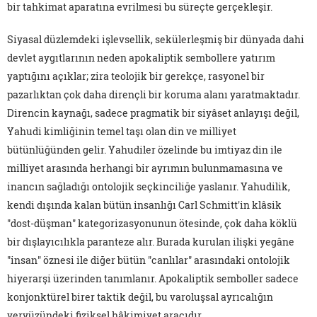
bir tahkimat aparatına evrilmesi bu süreçte gerçekleşir.
Siyasal düzlemdeki işlevsellik, sekülerleşmiş bir dünyada dahi
devlet aygıtlarının neden apokaliptik sembollere yatırım
yaptığını açıklar; zira teolojik bir gerekçe, rasyonel bir
pazarlıktan çok daha dirençli bir koruma alanı yaratmaktadır.
Direncin kaynağı, sadece pragmatik bir siyâset anlayışı değil,
Yahudi kimliğinin temel taşı olan din ve milliyet
bütünlüğünden gelir. Yahudiler özelinde bu imtiyaz din ile
milliyet arasında herhangi bir ayrımın bulunmamasına ve
inancın sağladığı ontolojik seçkinciliğe yaslanır. Yahudilik,
kendi dışında kalan bütün insanlığı Carl Schmitt'in klâsik
"dost-düşman" kategorizasyonunun ötesinde, çok daha köklü
bir dışlayıcılıkla paranteze alır. Burada kurulan ilişki yegâne
"insan" öznesi ile diğer bütün "canlılar" arasındaki ontolojik
hiyerarşi üzerinden tanımlanır. Apokaliptik semboller sadece
konjonktürel birer taktik değil, bu varoluşsal ayrıcalığın
yeryüzündeki fiziksel hâkimiyet aracıdır.