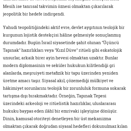
Mesih ise tanrısal takvimin öznesi olmaktan çıkarılarak
jeopolitik bir hedefe indirgendi.
Yahudi teopolitiğindeki aktif evre, devlet aygıtının teolojik bir
kurgunun lojistik destekçisi hâline gelmesiyle sonuçlanmış
durumdadır. Bugün İsrail siyasetinde şahit olunan "Üçüncü
Tapınak" hazırlıkları veya "Kızıl Düve" ritüeli gibi eskatolojik
unsurlar, arkaik birer ayin hevesi olmaktan uzaktır. Bunlar
modern diplomasinin ve seküler hukukun kilitlendiği gri
alanlarda, meşruiyeti metafizik bir tapu üzerinden yeniden
üretme amacı taşır. Siyasal akıl, çözemediği mülkiyet ve
hâkimiyet sorunlarını teolojik bir zorunluluk formuna sokarak
tartışma dışı bırakmaktadır. Örneğin, Tapınak Tepesi
üzerindeki arkeoloji ve ritüelistik hazırlıklar, uluslararası
hukuku baypas eden ilâhî bir emrivaki işleyişine dönüşür.
Dinin, kamusal otoriteyi denetleyen bir üst mekanizma
olmaktan çıkarak doğrudan siyasal hedefleri dokunulmaz kılan