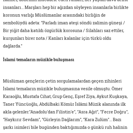
insanları… Marşları hep bir ağızdan söyleyen insanlarla birlikte
koronun varlığı Müslümanlar arasındaki birliğin de
sembolüydü adeta: "Parladı iman ateşi söndü zalimin güneşi /
Bir yiğit daha katıldı özgürlük korosuna / Silahları saz ettiler,
kurşunları birer nota / Kanları kalanlar için türkü oldu
dağlarda."
İslami temaların müzikle buluşması
Müslüman gençlerin çetin sorgulamalardan geçen zihinleri
İslami temaların müzikle buluşmasına vesile olmuştu. Ömer
Karaoğlu, Mustafa Cihat, Grup Genç, Eşref Ziya, Aykut Kuşkaya,
Taner Yüncüoğlu, Abdülbaki Kömür İslâmi Müzik alanında ilk
akla gelenler."Anadolu'dan Filistin'e", "Asra Ağıt", "Fecre Doğru",
"Haykırır Sevdam", "Gürleyin Dağlarım", "Kara Zulüm"… Bazı
şarkı isimleri bile bugünden baktığımızda o günkü ruh halinin