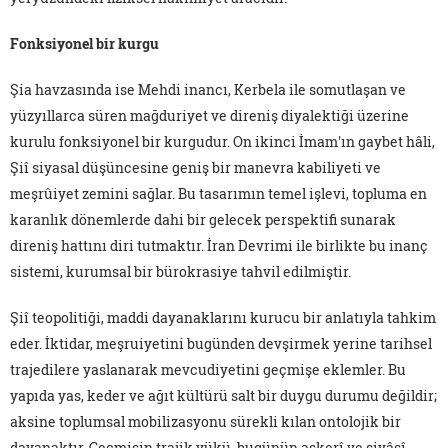
Fonksiyonel bir kurgu
Şia havzasında ise Mehdi inancı, Kerbela ile somutlaşan ve
yüzyıllarca süren mağduriyet ve direniş diyalektiği üzerine
kurulu fonksiyonel bir kurgudur. On ikinci İmam'ın gaybet hâli,
Şiî siyasal düşüncesine geniş bir manevra kabiliyeti ve
meşrûiyet zemini sağlar. Bu tasarımın temel işlevi, topluma en
karanlık dönemlerde dahi bir gelecek perspektifi sunarak
direniş hattını diri tutmaktır. İran Devrimi ile birlikte bu inanç
sistemi, kurumsal bir bürokrasiye tahvil edilmiştir.
Şiî teopolitiği, maddi dayanaklarını kurucu bir anlatıyla tahkim
eder. İktidar, meşruiyetini bugünden devşirmek yerine tarihsel
trajedilere yaslanarak mevcudiyetini geçmişe eklemler. Bu
yapıda yas, keder ve ağıt kültürü salt bir duygu durumu değildir;
aksine toplumsal mobilizasyonu sürekli kılan ontolojik bir
dayanaktır. Geçmişin trajik yükü, bugünün askerî ve siyâsî