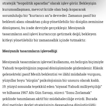
stratejik "teopolitik aparatlar" olarak işlev görür. Bekleyişin
kurumsallaşması, mevcut krizle olan bağı kopararak
sorumluluğu bir "kurtarıcı an"a devreder. Zamanın pasif bir
beklenti alanı olmaktan çıkıp yönetilebilir bir disiplin zeminine
dönüşmesi, bu irade devriyle gerçekleşir. Mesiyanik
tasarımların asıl işlevi kurtarıcıyı getirmek değil, bekleyen
kitleyi yönetilebilir bir zamansallık içinde tutmaktır.
Mesiyanik tasarımların işlevselliği
Mesiyanik tasarımların işlevsel kullanımı, en belirgin biçimiyle
Yahudi teopolitiğinin yapısal dönüşümünde gözlemlenir. Klâsik
gelenekteki pasif Mesih beklentisi ve ilâhî müdahale vurgusu,
yüzyıllar boyu "sürgün" psikolojisinin bir unsuru olarak kaldı.
19. yüzyıl sonunda teşekkül eden "siyasal Yahudi milliyetçiliği"
ve bilhassa 1967 Altı Gün Savaşı, süreci "Sonu Zorlamak"
şeklinde tanımlanan aktif bir müdahaleciliğe evirdi. Burada
dinî metinler devlet stratejisinin dayanağına dönüştürüldü;