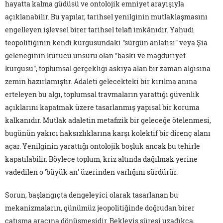
hayatta kalma güdüsü ve ontolojik emniyet arayışıyla
açıklanabilir. Bu yapılar, tarihsel yenilginin mutlaklaşmasını
engelleyen işlevsel birer tarihsel telafi imkânıdır. Yahudi
teopolitiğinin kendi kurgusundaki "sürgün anlatısı" veya Şia
geleneğinin kurucu unsuru olan "baskı ve mağduriyet
kurgusu", toplumsal gerçekliği askıya alan bir zaman algısına
zemin hazırlamıştır. Adaleti gelecekteki bir kırılma anına
erteleyen bu algı, toplumsal travmaların yarattığı güvenlik
açıklarını kapatmak üzere tasarlanmış yapısal bir koruma
kalkanıdır. Mutlak adaletin metafizik bir geleceğe ötelenmesi,
bugünün yakıcı haksızlıklarına karşı kolektif bir direnç alanı
açar. Yenilginin yarattığı ontolojik boşluk ancak bu tehirle
kapatılabilir. Böylece toplum, kriz altında dağılmak yerine
vadedilen o 'büyük an' üzerinden varlığını sürdürür.
Sorun, başlangıçta dengeleyici olarak tasarlanan bu
mekanizmaların, günümüz jeopolitiğinde doğrudan birer
çatışma aracına dönüşmesidir. Bekleyiş süresi uzadıkça,