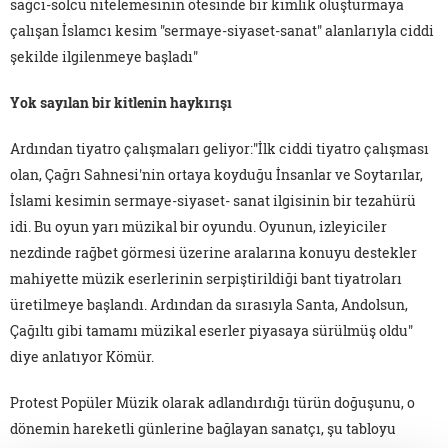
sağcı-solcu nitelemesinin ötesinde bir kimlik oluşturmaya
çalışan İslamcı kesim "sermaye-siyaset-sanat" alanlarıyla ciddi
şekilde ilgilenmeye başladı"
Yok sayılan bir kitlenin haykırışı
Ardından tiyatro çalışmaları geliyor:"İlk ciddi tiyatro çalışması
olan, Çağrı Sahnesi'nin ortaya koyduğu İnsanlar ve Soytarılar,
İslami kesimin sermaye-siyaset- sanat ilgisinin bir tezahürü
idi. Bu oyun yarı müzikal bir oyundu. Oyunun, izleyiciler
nezdinde rağbet görmesi üzerine aralarına konuyu destekler
mahiyette müzik eserlerinin serpiştirildiği bant tiyatroları
üretilmeye başlandı. Ardından da sırasıyla Santa, Andolsun,
Çağıltı gibi tamamı müzikal eserler piyasaya sürülmüş oldu"
diye anlatıyor Kömür.
Protest Popüler Müzik olarak adlandırdığı türün doğuşunu, o
dönemin hareketli günlerine bağlayan sanatçı, şu tabloyu