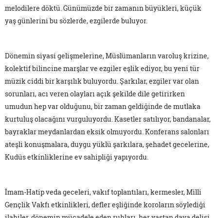
melodilere döktü. Günümüzde bir zamanın büyükleri, küçük
yaş günlerini bu sözlerde, ezgilerde buluyor.
Dönemin siyasi gelişmelerine, Müslümanların varoluş krizine,
kolektif bilincine marşlar ve ezgiler eşlik ediyor, bu yeni tür
müzik ciddi bir karşılık buluyordu. Şarkılar, ezgiler var olan
sorunları, acı veren olayları açık şekilde dile getirirken
umudun hep var olduğunu, bir zaman geldiğinde de mutlaka
kurtuluş olacağını vurguluyordu. Kasetler satılıyor, bandanalar,
bayraklar meydanlardan eksik olmuyordu. Konferans salonları
ateşli konuşmalara, duygu yüklü şarkılara, şehadet gecelerine,
Kudüs etkinliklerine ev sahipliği yapıyordu.
İmam-Hatip veda geceleri, vakıf toplantıları, kermesler, Milli
Gençlik Vakfı etkinlikleri, defler eşliğinde koroların söylediği
ilahiler, dönemin mücadele eden ruhları, her yaştan dava delisi