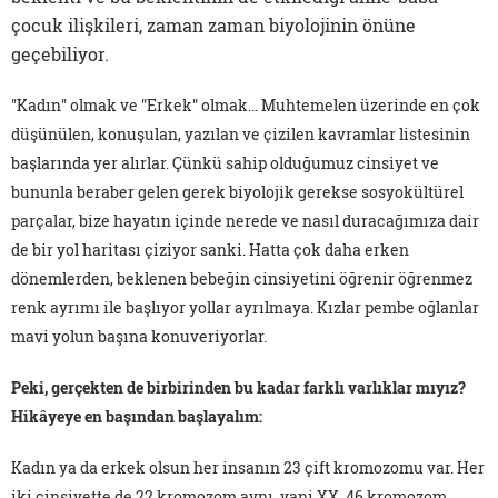
çocuk ilişkileri, zaman zaman biyolojinin önüne
geçebiliyor.
''Kadın'' olmak ve "Erkek" olmak… Muhtemelen üzerinde en çok
düşünülen, konuşulan, yazılan ve çizilen kavramlar listesinin
başlarında yer alırlar. Çünkü sahip olduğumuz cinsiyet ve
bununla beraber gelen gerek biyolojik gerekse sosyokültürel
parçalar, bize hayatın içinde nerede ve nasıl duracağımıza dair
de bir yol haritası çiziyor sanki. Hatta çok daha erken
dönemlerden, beklenen bebeğin cinsiyetini öğrenir öğrenmez
renk ayrımı ile başlıyor yollar ayrılmaya. Kızlar pembe oğlanlar
mavi yolun başına konuveriyorlar.
Peki, gerçekten de birbirinden bu kadar farklı varlıklar mıyız?
Hikâyeye en başından başlayalım:
Kadın ya da erkek olsun her insanın 23 çift kromozomu var. Her
iki cinsiyette de 22 kromozom aynı, yani XX. 46 kromozom