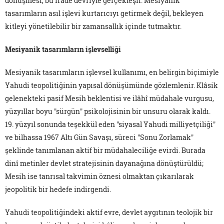
dönüşmesi, bu irade devriyle gerçekleşir. Mesiyanik
tasarımların asıl işlevi kurtarıcıyı getirmek değil, bekleyen
kitleyi yönetilebilir bir zamansallık içinde tutmaktır.
Mesiyanik tasarımların işlevselliği
Mesiyanik tasarımların işlevsel kullanımı, en belirgin biçimiyle
Yahudi teopolitiğinin yapısal dönüşümünde gözlemlenir. Klâsik
gelenekteki pasif Mesih beklentisi ve ilâhî müdahale vurgusu,
yüzyıllar boyu "sürgün" psikolojisinin bir unsuru olarak kaldı.
19. yüzyıl sonunda teşekkül eden "siyasal Yahudi milliyetçiliği"
ve bilhassa 1967 Altı Gün Savaşı, süreci "Sonu Zorlamak"
şeklinde tanımlanan aktif bir müdahaleciliğe evirdi. Burada
dinî metinler devlet stratejisinin dayanağına dönüştürüldü;
Mesih ise tanrısal takvimin öznesi olmaktan çıkarılarak
jeopolitik bir hedefe indirgendi.
Yahudi teopolitiğindeki aktif evre, devlet aygıtının teolojik bir