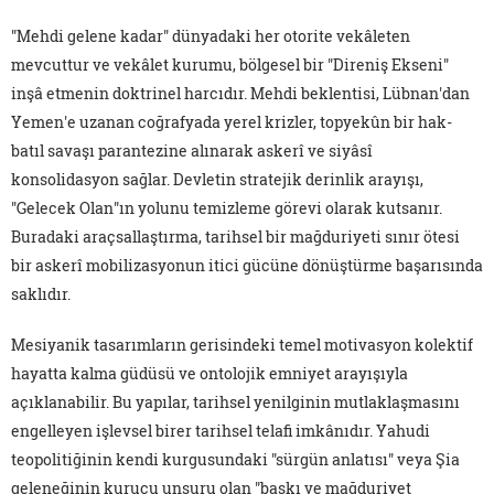
"Mehdi gelene kadar" dünyadaki her otorite vekâleten
mevcuttur ve vekâlet kurumu, bölgesel bir "Direniş Ekseni"
inşâ etmenin doktrinel harcıdır. Mehdi beklentisi, Lübnan'dan
Yemen'e uzanan coğrafyada yerel krizler, topyekûn bir hak-
batıl savaşı parantezine alınarak askerî ve siyâsî
konsolidasyon sağlar. Devletin stratejik derinlik arayışı,
"Gelecek Olan"ın yolunu temizleme görevi olarak kutsanır.
Buradaki araçsallaştırma, tarihsel bir mağduriyeti sınır ötesi
bir askerî mobilizasyonun itici gücüne dönüştürme başarısında
saklıdır.
Mesiyanik tasarımların gerisindeki temel motivasyon kolektif
hayatta kalma güdüsü ve ontolojik emniyet arayışıyla
açıklanabilir. Bu yapılar, tarihsel yenilginin mutlaklaşmasını
engelleyen işlevsel birer tarihsel telafi imkânıdır. Yahudi
teopolitiğinin kendi kurgusundaki "sürgün anlatısı" veya Şia
geleneğinin kurucu unsuru olan "baskı ve mağduriyet