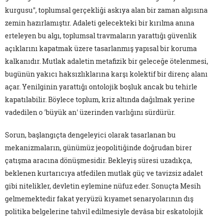
kurgusu", toplumsal gerçekliği askıya alan bir zaman algısına
zemin hazırlamıştır. Adaleti gelecekteki bir kırılma anına
erteleyen bu algı, toplumsal travmaların yarattığı güvenlik
açıklarını kapatmak üzere tasarlanmış yapısal bir koruma
kalkanıdır. Mutlak adaletin metafizik bir geleceğe ötelenmesi,
bugünün yakıcı haksızlıklarına karşı kolektif bir direnç alanı
açar. Yenilginin yarattığı ontolojik boşluk ancak bu tehirle
kapatılabilir. Böylece toplum, kriz altında dağılmak yerine
vadedilen o 'büyük an' üzerinden varlığını sürdürür.
Sorun, başlangıçta dengeleyici olarak tasarlanan bu
mekanizmaların, günümüz jeopolitiğinde doğrudan birer
çatışma aracına dönüşmesidir. Bekleyiş süresi uzadıkça,
beklenen kurtarıcıya atfedilen mutlak güç ve tavizsiz adalet
gibi nitelikler, devletin eylemine nüfuz eder. Sonuçta Mesih
gelmemektedir fakat yeryüzü kıyamet senaryolarının dış
politika belgelerine tahvil edilmesiyle devâsa bir eskatolojik