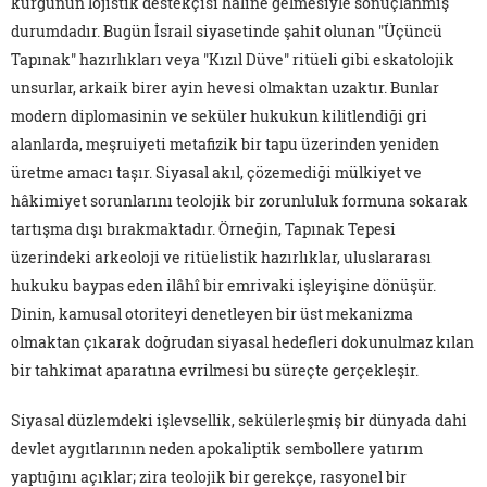
kurgunun lojistik destekçisi hâline gelmesiyle sonuçlanmış
durumdadır. Bugün İsrail siyasetinde şahit olunan "Üçüncü
Tapınak" hazırlıkları veya "Kızıl Düve" ritüeli gibi eskatolojik
unsurlar, arkaik birer ayin hevesi olmaktan uzaktır. Bunlar
modern diplomasinin ve seküler hukukun kilitlendiği gri
alanlarda, meşruiyeti metafizik bir tapu üzerinden yeniden
üretme amacı taşır. Siyasal akıl, çözemediği mülkiyet ve
hâkimiyet sorunlarını teolojik bir zorunluluk formuna sokarak
tartışma dışı bırakmaktadır. Örneğin, Tapınak Tepesi
üzerindeki arkeoloji ve ritüelistik hazırlıklar, uluslararası
hukuku baypas eden ilâhî bir emrivaki işleyişine dönüşür.
Dinin, kamusal otoriteyi denetleyen bir üst mekanizma
olmaktan çıkarak doğrudan siyasal hedefleri dokunulmaz kılan
bir tahkimat aparatına evrilmesi bu süreçte gerçekleşir.
Siyasal düzlemdeki işlevsellik, sekülerleşmiş bir dünyada dahi
devlet aygıtlarının neden apokaliptik sembollere yatırım
yaptığını açıklar; zira teolojik bir gerekçe, rasyonel bir