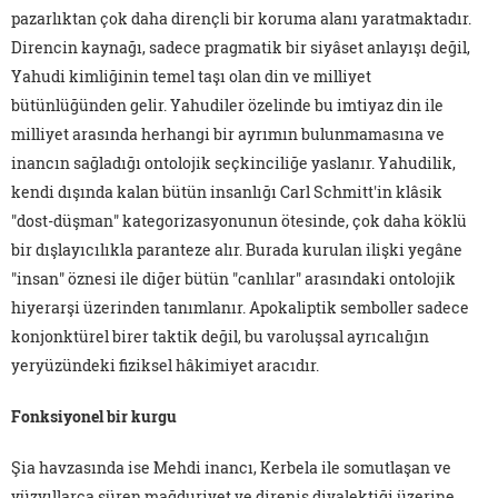
pazarlıktan çok daha dirençli bir koruma alanı yaratmaktadır.
Direncin kaynağı, sadece pragmatik bir siyâset anlayışı değil,
Yahudi kimliğinin temel taşı olan din ve milliyet
bütünlüğünden gelir. Yahudiler özelinde bu imtiyaz din ile
milliyet arasında herhangi bir ayrımın bulunmamasına ve
inancın sağladığı ontolojik seçkinciliğe yaslanır. Yahudilik,
kendi dışında kalan bütün insanlığı Carl Schmitt'in klâsik
"dost-düşman" kategorizasyonunun ötesinde, çok daha köklü
bir dışlayıcılıkla paranteze alır. Burada kurulan ilişki yegâne
"insan" öznesi ile diğer bütün "canlılar" arasındaki ontolojik
hiyerarşi üzerinden tanımlanır. Apokaliptik semboller sadece
konjonktürel birer taktik değil, bu varoluşsal ayrıcalığın
yeryüzündeki fiziksel hâkimiyet aracıdır.
Fonksiyonel bir kurgu
Şia havzasında ise Mehdi inancı, Kerbela ile somutlaşan ve
yüzyıllarca süren mağduriyet ve direniş diyalektiği üzerine