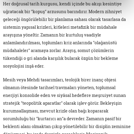
Her doğrusal tarih kurgusu, kendi içinde bu akışı kesintiye
uğratacak bir "kopuş" arzusunu barındırır. Modern zihniyet
geleceği öngörülebilir bir planlama sahası olarak tasarlasa da
sistemin yapısal krizleri, kitleleri metafizik bir müdahale
arayışına yöneltir. Zamanın bir kurtuluş vaadiyle
anlamlandırılması, toplumları kriz anlarında "olağanüstü
müdahaleler" aramaya zorlar. Arayış, somut çözümlerin
tükendiği o gri alanda karşılık bularak özgün bir bekleme
sosyolojisi inşâ eder.
Mesih veya Mehdi tasarımları, teolojik birer inanç objesi
olmanın ötesinde tarihsel travmaları yöneten, toplumsal
enerjiyi konsolide eden ve siyâsal hedeflere meşruiyet sunan
stratejik "teopolitik aparatlar" olarak işlev görür. Bekleyişin
kurumsallaşması, mevcut krizle olan bağı kopararak
sorumluluğu bir "kurtarıcı an"a devreder. Zamanın pasif bir
beklenti alanı olmaktan çıkıp yönetilebilir bir disiplin zeminine