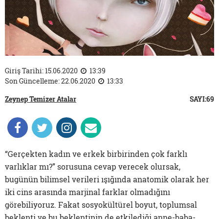
Giriş Tarihi: 15.06.2020
13:39
Son Güncelleme: 22.06.2020
13:33
Zeynep Temizer Atalar
SAYI:69
“Gerçekten kadın ve erkek birbirinden çok farklı
varlıklar mı?” sorusuna cevap verecek olursak,
bugünün bilimsel verileri ışığında anatomik olarak her
iki cins arasında marjinal farklar olmadığını
görebiliyoruz. Fakat sosyokültürel boyut, toplumsal
beklenti ve bu beklentinin de etkilediği anne-baba-