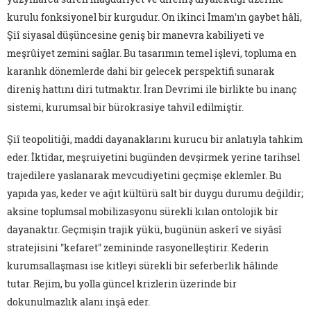
kurulu fonksiyonel bir kurgudur. On ikinci İmam'ın gaybet hâli,
Şiî siyasal düşüncesine geniş bir manevra kabiliyeti ve
meşrûiyet zemini sağlar. Bu tasarımın temel işlevi, topluma en
karanlık dönemlerde dahi bir gelecek perspektifi sunarak
direniş hattını diri tutmaktır. İran Devrimi ile birlikte bu inanç
sistemi, kurumsal bir bürokrasiye tahvil edilmiştir.
Şiî teopolitiği, maddi dayanaklarını kurucu bir anlatıyla tahkim
eder. İktidar, meşruiyetini bugünden devşirmek yerine tarihsel
trajedilere yaslanarak mevcudiyetini geçmişe eklemler. Bu
yapıda yas, keder ve ağıt kültürü salt bir duygu durumu değildir;
aksine toplumsal mobilizasyonu sürekli kılan ontolojik bir
dayanaktır. Geçmişin trajik yükü, bugünün askerî ve siyâsî
stratejisini "kefaret" zemininde rasyonelleştirir. Kederin
kurumsallaşması ise kitleyi sürekli bir seferberlik hâlinde
tutar. Rejim, bu yolla güncel krizlerin üzerinde bir
dokunulmazlık alanı inşâ eder.