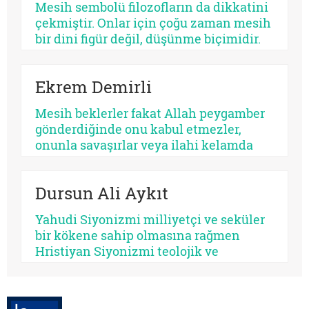
Mesih sembolü filozofların da dikkatini
bazısı sertleştirir. Bazısı dayanıklılık
çekmiştir. Onlar için çoğu zaman mesih
üretir, bazısı düşmanlık.
bir dini figür değil, düşünme biçimidir.
Kimileri mesihi tarihin bir kırılma
noktası olarak düşünürken, kimileri
Ekrem Demirli
onun çoktan sekülerleştiğini ve modern
ideolojilerde yaşamaya devam ettiğini
Mesih beklerler fakat Allah peygamber
savunur.
gönderdiğinde onu kabul etmezler,
onunla savaşırlar veya ilahi kelamda
denildiği üzere ‘Sen ve rabbin gidin
savaşın’ diye ayak sürürler. Günümüz
Dursun Ali Aykıt
için de bunu düşünmek mümkündür:
Beklediklerini iddia ettikleri kurtarıcı
Yahudi Siyonizmi milliyetçi ve seküler
gelse onu da tanımayacaklardır.
bir kökene sahip olmasına rağmen
Hristiyan Siyonizmi teolojik ve
eskatolojik bir zeminde kendini inşa
etmeye çalışmaktadır. Hristiyan
Siyonizminin İsrail’e yönelik siyasî