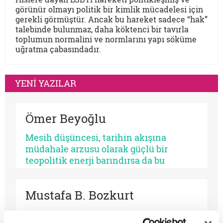
görünür olmayı politik bir kimlik mücadelesi için
gerekli görmüştür. Ancak bu hareket sadece “hak”
talebinde bulunmaz, daha köktenci bir tavırla
toplumun normalini ve normlarını yapı söküme
uğratma çabasındadır.
YENİ YAZILAR
Ömer Beyoğlu
Mesih düşüncesi, tarihin akışına
müdahale arzusu olarak güçlü bir
teopolitik enerji barındırsa da bu
enerjinin bir bekleme sosyolojisine
dönüşmesi toplumsal bir çürümeyi ve
Mustafa B. Bozkurt
tehlikeli bir apokaliptizmi tetikler.
Dünyayı bir bekleme odasına çeviren
Osmanlı makamları 1500’lerin başından
her tasavvur, şimdiyi ve insan iradesini