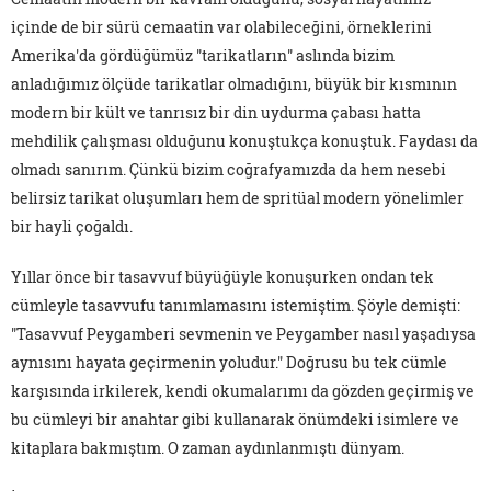
içinde de bir sürü cemaatin var olabileceğini, örneklerini
Amerika'da gördüğümüz "tarikatların" aslında bizim
anladığımız ölçüde tarikatlar olmadığını, büyük bir kısmının
modern bir kült ve tanrısız bir din uydurma çabası hatta
mehdilik çalışması olduğunu konuştukça konuştuk. Faydası da
olmadı sanırım. Çünkü bizim coğrafyamızda da hem nesebi
belirsiz tarikat oluşumları hem de spritüal modern yönelimler
bir hayli çoğaldı.
Yıllar önce bir tasavvuf büyüğüyle konuşurken ondan tek
cümleyle tasavvufu tanımlamasını istemiştim. Şöyle demişti:
"Tasavvuf Peygamberi sevmenin ve Peygamber nasıl yaşadıysa
aynısını hayata geçirmenin yoludur." Doğrusu bu tek cümle
karşısında irkilerek, kendi okumalarımı da gözden geçirmiş ve
bu cümleyi bir anahtar gibi kullanarak önümdeki isimlere ve
kitaplara bakmıştım. O zaman aydınlanmıştı dünyam.