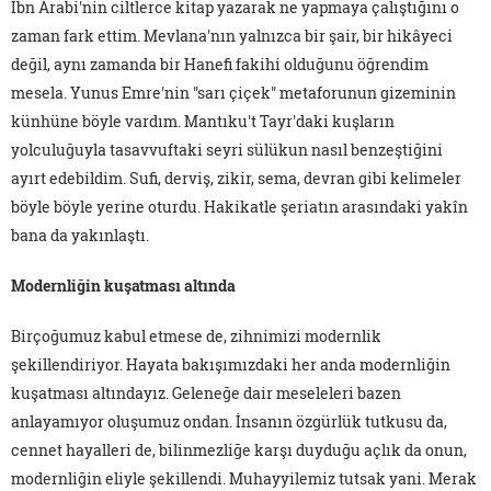
İbn Arabi'nin ciltlerce kitap yazarak ne yapmaya çalıştığını o
zaman fark ettim. Mevlana'nın yalnızca bir şair, bir hikâyeci
değil, aynı zamanda bir Hanefi fakihi olduğunu öğrendim
mesela. Yunus Emre'nin "sarı çiçek" metaforunun gizeminin
künhüne böyle vardım. Mantıku't Tayr'daki kuşların
yolculuğuyla tasavvuftaki seyri sülükun nasıl benzeştiğini
ayırt edebildim. Sufi, derviş, zikir, sema, devran gibi kelimeler
böyle böyle yerine oturdu. Hakikatle şeriatın arasındaki yakîn
bana da yakınlaştı.
Modernliğin kuşatması altında
Birçoğumuz kabul etmese de, zihnimizi modernlik
şekillendiriyor. Hayata bakışımızdaki her anda modernliğin
kuşatması altındayız. Geleneğe dair meseleleri bazen
anlayamıyor oluşumuz ondan. İnsanın özgürlük tutkusu da,
cennet hayalleri de, bilinmezliğe karşı duyduğu açlık da onun,
modernliğin eliyle şekillendi. Muhayyilemiz tutsak yani. Merak