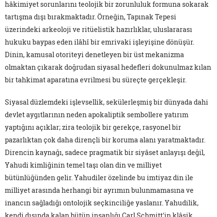
hâkimiyet sorunlarını teolojik bir zorunluluk formuna sokarak
tartışma dışı bırakmaktadır. Örneğin, Tapınak Tepesi
üzerindeki arkeoloji ve ritüelistik hazırlıklar, uluslararası
hukuku baypas eden ilâhî bir emrivaki işleyişine dönüşür.
Dinin, kamusal otoriteyi denetleyen bir üst mekanizma
olmaktan çıkarak doğrudan siyasal hedefleri dokunulmaz kılan
bir tahkimat aparatına evrilmesi bu süreçte gerçekleşir.
Siyasal düzlemdeki işlevsellik, sekülerleşmiş bir dünyada dahi
devlet aygıtlarının neden apokaliptik sembollere yatırım
yaptığını açıklar; zira teolojik bir gerekçe, rasyonel bir
pazarlıktan çok daha dirençli bir koruma alanı yaratmaktadır.
Direncin kaynağı, sadece pragmatik bir siyâset anlayışı değil,
Yahudi kimliğinin temel taşı olan din ve milliyet
bütünlüğünden gelir. Yahudiler özelinde bu imtiyaz din ile
milliyet arasında herhangi bir ayrımın bulunmamasına ve
inancın sağladığı ontolojik seçkinciliğe yaslanır. Yahudilik,
kendi dışında kalan bütün insanlığı Carl Schmitt'in klâsik