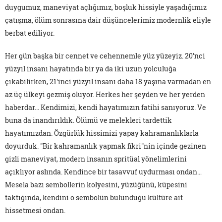
duygumuz, maneviyat açlığımız, boşluk hissiyle yaşadığımız
çatışma, ölüm sonrasına dair düşüncelerimiz modernlik eliyle
berbat ediliyor.
Her gün başka bir cennet ve cehennemle yüz yüzeyiz. 20'nci
yüzyıl insanı hayatında bir ya da iki uzun yolculuğa
çıkabilirken, 21'inci yüzyıl insanı daha 18 yaşına varmadan en
az üç ülkeyi gezmiş oluyor. Herkes her şeyden ve her yerden
haberdar… Kendimizi, kendi hayatımızın fatihi sanıyoruz. Ve
buna da inandırıldık. Ölümü ve melekleri tardettik
hayatımızdan. Özgürlük hissimizi yapay kahramanlıklarla
doyurduk. "Bir kahramanlık yapmak fikri"nin içinde gezinen
gizli maneviyat, modern insanın spritüal yönelimlerini
açıklıyor aslında. Kendince bir tasavvuf uydurması ondan…
Mesela bazı sembollerin kolyesini, yüzüğünü, küpesini
taktığında, kendini o sembolün bulunduğu kültüre ait
hissetmesi ondan.