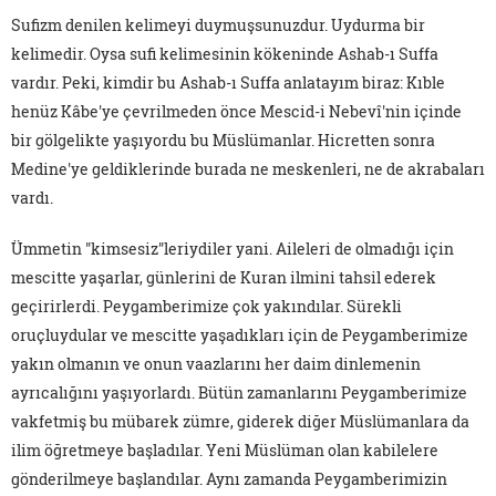
Sufizm denilen kelimeyi duymuşsunuzdur. Uydurma bir
kelimedir. Oysa sufi kelimesinin kökeninde Ashab-ı Suffa
vardır. Peki, kimdir bu Ashab-ı Suffa anlatayım biraz: Kıble
henüz Kâbe'ye çevrilmeden önce Mescid-i Nebevî'nin içinde
bir gölgelikte yaşıyordu bu Müslümanlar. Hicretten sonra
Medine'ye geldiklerinde burada ne meskenleri, ne de akrabaları
vardı.
Ümmetin "kimsesiz"leriydiler yani. Aileleri de olmadığı için
mescitte yaşarlar, günlerini de Kuran ilmini tahsil ederek
geçirirlerdi. Peygamberimize çok yakındılar. Sürekli
oruçluydular ve mescitte yaşadıkları için de Peygamberimize
yakın olmanın ve onun vaazlarını her daim dinlemenin
ayrıcalığını yaşıyorlardı. Bütün zamanlarını Peygamberimize
vakfetmiş bu mübarek zümre, giderek diğer Müslümanlara da
ilim öğretmeye başladılar. Yeni Müslüman olan kabilelere
gönderilmeye başlandılar. Aynı zamanda Peygamberimizin