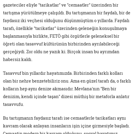
gazeteciler eliyle "tarikatlar" ve "cemaatler" üzerinden bir
tartışma yürütülmeye çalışıldı. Bu tartışmanın bir faydalı, bir de
faydasız iki veçhesi olduğunu düşünmüştüm o yıllarda. Faydalı
tarafı, özellikle "tarikatlar" üzerinden geleneğin konuşulmaya
başlanmasıyla birlikte, FETÖ gibi örgütlerle geleneksel bir
öğreti olan tasavvuf kültürünün birbirinden ayrılabileceği
gerçeğiydi. Zor oldu ne yazık ki. Birçok insan bu ayrımdan
habersiz kaldı.
Tasavvuf bin yıllardır hayatımızda. Birbirinden farklı kolları
olan bir nehre benzetebiliriz onu. Ama en güzel tarafı da, o farklı
kolların hep aynı denize akmasıdır. Mevlana'nın "Ben bir
denizim, kendi içinde taşan" dizesi müthiş bir metaforla anlatır
tasavvufu.
Bu tartışmanın faydasız tarafı ise cemaatlerle tarikatları aynı
kavram olarak anlayan insanların işin içine girmesiyle başladı.
Cemaatin modern bir kavram olduğunu, sosyal hayatımız