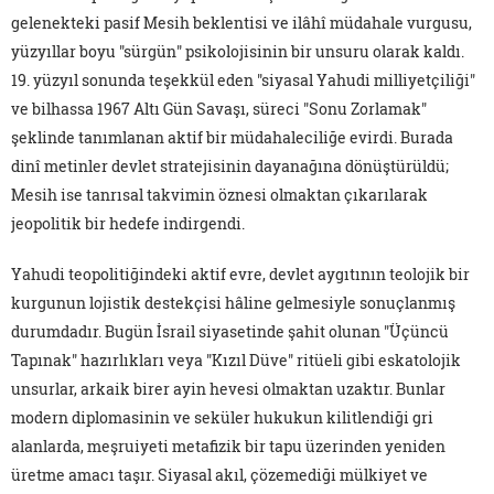
gelenekteki pasif Mesih beklentisi ve ilâhî müdahale vurgusu,
yüzyıllar boyu "sürgün" psikolojisinin bir unsuru olarak kaldı.
19. yüzyıl sonunda teşekkül eden "siyasal Yahudi milliyetçiliği"
ve bilhassa 1967 Altı Gün Savaşı, süreci "Sonu Zorlamak"
şeklinde tanımlanan aktif bir müdahaleciliğe evirdi. Burada
dinî metinler devlet stratejisinin dayanağına dönüştürüldü;
Mesih ise tanrısal takvimin öznesi olmaktan çıkarılarak
jeopolitik bir hedefe indirgendi.
Yahudi teopolitiğindeki aktif evre, devlet aygıtının teolojik bir
kurgunun lojistik destekçisi hâline gelmesiyle sonuçlanmış
durumdadır. Bugün İsrail siyasetinde şahit olunan "Üçüncü
Tapınak" hazırlıkları veya "Kızıl Düve" ritüeli gibi eskatolojik
unsurlar, arkaik birer ayin hevesi olmaktan uzaktır. Bunlar
modern diplomasinin ve seküler hukukun kilitlendiği gri
alanlarda, meşruiyeti metafizik bir tapu üzerinden yeniden
üretme amacı taşır. Siyasal akıl, çözemediği mülkiyet ve