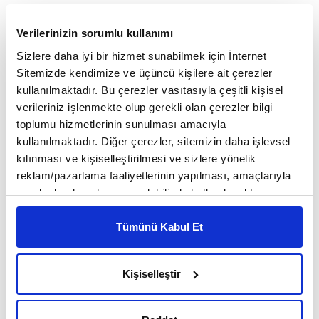
Verilerinizin sorumlu kullanımı
Sizlere daha iyi bir hizmet sunabilmek için İnternet
Sitemizde kendimize ve üçüncü kişilere ait çerezler
kullanılmaktadır. Bu çerezler vasıtasıyla çeşitli kişisel
verileriniz işlenmekte olup gerekli olan çerezler bilgi
toplumu hizmetlerinin sunulması amacıyla
kullanılmaktadır. Diğer çerezler, sitemizin daha işlevsel
kılınması ve kişiselleştirilmesi ve sizlere yönelik
reklam/pazarlama faaliyetlerinin yapılması, amaçlarıyla
sınırlı olarak açık rızanız dahilinde kullanılacaktır.
Çerezlere ilişkin tercihlerinizi çerez paneli vasıtasıyla
belirleyebilirsiniz. Çerezlere ilişkin detaylı bilgi için
Tümünü Kabul Et
Ayarlar butonuna tıklayabilir,
Çerez Bilgilendirme
Metnimizi ziyaret edebilirsiniz.
Kişiselleştir
6698 sayılı Kişisel Verilerin Korunması Kanunu uyarınca
Hasan Sabbah, Alamut ve Fedailer
hazırlanmış olan İnternet Sitesi Aydınlatma Metnimizi
Burada bir ayrım yapmanın tam sırası… Gelenekle modern olanı
okumak ve sitemizi ziyaretiniz kapsamında