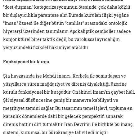
"dost-düşman" kategorizasyonunun ötesinde, çok daha köklü
bir dışlayıcılıkla paranteze alır. Burada kurulan ilişki yegâne
"insan" öznesi ile diğer bütün "canlılar" arasındaki ontolojik
hiyerarşi üzerinden tanımlanır. Apokaliptik semboller sadece
konjonktürel birer taktik değil, bu varoluşsal ayrıcalığın
yeryüzündeki fiziksel hâkimiyet aracıdır.
Fonksiyonel bir kurgu
Şia havzasında ise Mehdi inancı, Kerbela ile somutlaşan ve
yüzyıllarca süren mağduriyet ve direniş diyalektiği üzerine
kurulu fonksiyonel bir kurgudur. On ikinci İmam'ın gaybet hâli,
Şiî siyasal düşüncesine geniş bir manevra kabiliyeti ve
meşrûiyet zemini sağlar. Bu tasarımın temel işlevi, topluma en
karanlık dönemlerde dahi bir gelecek perspektifi sunarak
direniş hattını diri tutmaktır. İran Devrimi ile birlikte bu inanç
sistemi, kurumsal bir bürokrasiye tahvil edilmiştir.