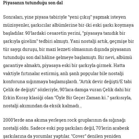
Piyasanın tutunduğu son dal
Sonraları, yine piyasa tabiriyle "yeni çıkış" yapmak isteyen
müzisyenler, şarkıcılar albümlerine bir-iki eski şarkı koymaya
başladılar. 90'lardaki cesaretin yerini, "piyasaya tanıdık bir
şarkıyla girelim" tedbiri almıştı. Yani nostalji artık, geçmişe bir
tür saygı duruşu, bir mazi lezzeti olmasının dışında piyasanın
tutunduğu son dal hâline gelmeye başlamıştı. Bir nevi, albümü
garantiye almaktı, piyasaya eski bir şarkıyla girmek. Hatta
vaktiyle fırtınalar estirmiş, anlı şanlı popçular bile nostalji
konforuna sığınmaya başlamışlardı. "Artık devir değişti/E tabi
Çelik de değişti" sözleriyle, 90'lara damga vuran Çelik dahi bir
Erkin Koray klasiği olan "Öyle Bir Geçer Zaman ki.." şarkısıyla,
nostalji akımından da eksik kalmadı…
2000'lerde ana akıma yerleşen rock gruplarının da sığınağı
nostalji oldu. Sadece eski pop şarkıları değil, 70'lerin arabesk
şarkılarına da yorumlar yaptılar. "Cover" denilen yeniden