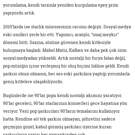
yorumlama, kendi tarzınla yeniden kurgulama epey prim
yapıyordu artık.
2010'larda ise starlık müessesinin raconu değişti. Sosyal medya
eski usulleri yerle bir etti. Yapımcı, aranjör, "imaj meykır"
dönemi bitti. Sazına, sözüne güvenen kendi kitlesiyle
buluşmaya başladı. Mabel Matiz, Kalben ve daha pek çok isim
sosyal medyadan yükseldi. Artık nostalji bir furya falan değil,
pop müziğin içine yerleşmiş bir oluş biçimi hâline geldi. Kendi
şarkısı olsun olmasın, her ses eski şarkılara yaptığı yorumlarla
geniş kitlelere ulaşabiliyordu.
Bugünlerde ise 90'lar popu kendi nostalji akımını yaratıyor.
90'lar geceleri, 90'lar starlarının konserleri gece hayatına yön
veriyor. Yeni pop şarkıcıları 90'ların temalarını kullanıyor
hatta. Kendine ait tek şarkısı olmayan, şöhretini sadece
geçmişin güzel, kabul görmüş şarkıları üzerine kuran
şarkıcıların sayısı her zamankinden çok.