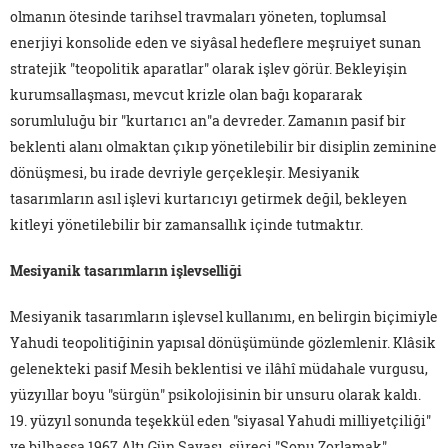
olmanın ötesinde tarihsel travmaları yöneten, toplumsal
enerjiyi konsolide eden ve siyâsal hedeflere meşruiyet sunan
stratejik "teopolitik aparatlar" olarak işlev görür. Bekleyişin
kurumsallaşması, mevcut krizle olan bağı kopararak
sorumluluğu bir "kurtarıcı an"a devreder. Zamanın pasif bir
beklenti alanı olmaktan çıkıp yönetilebilir bir disiplin zeminine
dönüşmesi, bu irade devriyle gerçekleşir. Mesiyanik
tasarımların asıl işlevi kurtarıcıyı getirmek değil, bekleyen
kitleyi yönetilebilir bir zamansallık içinde tutmaktır.
Mesiyanik tasarımların işlevselliği
Mesiyanik tasarımların işlevsel kullanımı, en belirgin biçimiyle
Yahudi teopolitiğinin yapısal dönüşümünde gözlemlenir. Klâsik
gelenekteki pasif Mesih beklentisi ve ilâhî müdahale vurgusu,
yüzyıllar boyu "sürgün" psikolojisinin bir unsuru olarak kaldı.
19. yüzyıl sonunda teşekkül eden "siyasal Yahudi milliyetçiliği"
ve bilhassa 1967 Altı Gün Savaşı, süreci "Sonu Zorlamak"