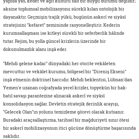
yapıda yas, keder ve ağıt kültürü salt bir duygu durumu değildir;
aksine toplumsal mobilizasyonu sürekli kılan ontolojik bir
dayanaktır. Geçmişin trajik yükü, bugünün askerî ve siyâsî
stratejisini "kefaret" zemininde rasyonelleştirir. Kederin
kurumsallaşması ise kitleyi sürekli bir seferberlik hâlinde
tutar. Rejim, bu yolla güncel krizlerin üzerinde bir
dokunulmazlık alanı inşâ eder.
"Mehdi gelene kadar" dünyadaki her otorite vekâleten
mevcuttur ve vekâlet kurumu, bölgesel bir "Direniş Ekseni"
inşâ etmenin doktrinel harcıdır. Mehdi beklentisi, Lübnan'dan
Yemen'e uzanan coğrafyada yerel krizler, topyekûn bir hak-
batıl savaşı parantezine alınarak askerî ve siyâsî
konsolidasyon sağlar. Devletin stratejik derinlik arayışı,
"Gelecek Olan"ın yolunu temizleme görevi olarak kutsanır.
Buradaki araçsallaştırma, tarihsel bir mağduriyeti sınır ötesi
bir askerî mobilizasyonun itici gücüne dönüştürme başarısında
saklıdır.