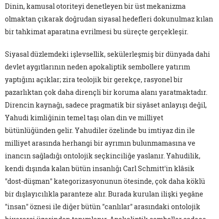
Dinin, kamusal otoriteyi denetleyen bir üst mekanizma
olmaktan çıkarak doğrudan siyasal hedefleri dokunulmaz kılan
bir tahkimat aparatına evrilmesi bu süreçte gerçekleşir.
Siyasal düzlemdeki işlevsellik, sekülerleşmiş bir dünyada dahi
devlet aygıtlarının neden apokaliptik sembollere yatırım
yaptığını açıklar; zira teolojik bir gerekçe, rasyonel bir
pazarlıktan çok daha dirençli bir koruma alanı yaratmaktadır.
Direncin kaynağı, sadece pragmatik bir siyâset anlayışı değil,
Yahudi kimliğinin temel taşı olan din ve milliyet
bütünlüğünden gelir. Yahudiler özelinde bu imtiyaz din ile
milliyet arasında herhangi bir ayrımın bulunmamasına ve
inancın sağladığı ontolojik seçkinciliğe yaslanır. Yahudilik,
kendi dışında kalan bütün insanlığı Carl Schmitt'in klâsik
"dost-düşman" kategorizasyonunun ötesinde, çok daha köklü
bir dışlayıcılıkla paranteze alır. Burada kurulan ilişki yegâne
"insan" öznesi ile diğer bütün "canlılar" arasındaki ontolojik