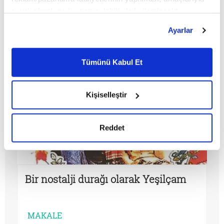
MAKALE
sınırlı olarak açık rızanız dahilinde kullanılacaktır.
Çerezlere ilişkin tercihlerinizi çerez paneli vasıtasıyla
Nazlı Nur Baykan
Ayarlar
belirleyebilirsiniz. Çerezlere ilişkin detaylı bilgi için
Ayarlar butonuna tıklayabilir,
Çerez Bilgilendirme
Metnimizi ziyaret edebilirsiniz.
Tümünü Kabul Et
6698 sayılı Kişisel Verilerin Korunması Kanunu uyarınca
hazırlanmış olan İnternet Sitesi Aydınlatma Metnimizi
okumak ve sitemizi ziyaretiniz kapsamında
Kişiselleştir
gerçekleştirilen veri işleme faaliyetleri ile ilgili daha
detaylı bilgi almak için lütfen
tıklayınız.
Reddet
Bir nostalji durağı olarak Yeşilçam
MAKALE