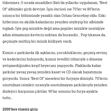
tükenmez. O sırada muadilleri Batı'da yıllardır uygulanan, "Best
Of" albümler girdi devriye. İşin öncüsü ise 70'ler ve 80'lerin
uzunca bir bölümünde yasaklı olan Orhan Gencebay oldu. Eski
hitlerinin en akılda kalanlarını yeniden söyleyip bir albümde
topladı. İşte pop müzikte değil ama popüler müzikte nostaljiye
adım atmamızın kerteriz noktası da burasıdır… Pop tıkansa da,
geçmişte müthiş bir müzik külliyatı vardı.
Kimisi o şarkılarda ilk aşklarını, çocukluklarını, geçmiş sevinç
ve kederlerini buluyordu, kimisi tevellüt itibariyle o döneme
yetişmediğinden keşif heyecanı yaşıyordu. Plaklarda kalan
şarkılar yavaş yavaş yeniden kaset ve CD olarak hayatımıza
giriyordu. Sonra "Best Of" meselesi bir furyaya dönüştü. 70'lerin
unutulmaz isimleri sırasıyla unutulmayan şarkılarıyla yeniden
dinleyici karşısına çıktılar. 90'lar sonunu bu furya ayakta
tuttu…
2000'lere vizesiz giriş