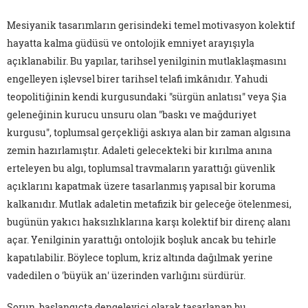
Mesiyanik tasarımların gerisindeki temel motivasyon kolektif
hayatta kalma güdüsü ve ontolojik emniyet arayışıyla
açıklanabilir. Bu yapılar, tarihsel yenilginin mutlaklaşmasını
engelleyen işlevsel birer tarihsel telafi imkânıdır. Yahudi
teopolitiğinin kendi kurgusundaki "sürgün anlatısı" veya Şia
geleneğinin kurucu unsuru olan "baskı ve mağduriyet
kurgusu", toplumsal gerçekliği askıya alan bir zaman algısına
zemin hazırlamıştır. Adaleti gelecekteki bir kırılma anına
erteleyen bu algı, toplumsal travmaların yarattığı güvenlik
açıklarını kapatmak üzere tasarlanmış yapısal bir koruma
kalkanıdır. Mutlak adaletin metafizik bir geleceğe ötelenmesi,
bugünün yakıcı haksızlıklarına karşı kolektif bir direnç alanı
açar. Yenilginin yarattığı ontolojik boşluk ancak bu tehirle
kapatılabilir. Böylece toplum, kriz altında dağılmak yerine
vadedilen o 'büyük an' üzerinden varlığını sürdürür.
Sorun, başlangıçta dengeleyici olarak tasarlanan bu