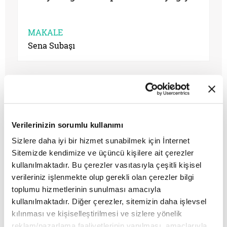
MAKALE
Sena Subaşı
Verilerinizin sorumlu kullanımı
Sizlere daha iyi bir hizmet sunabilmek için İnternet
Sitemizde kendimize ve üçüncü kişilere ait çerezler
kullanılmaktadır. Bu çerezler vasıtasıyla çeşitli kişisel
verileriniz işlenmekte olup gerekli olan çerezler bilgi
toplumu hizmetlerinin sunulması amacıyla
Yeşilçam’ın sunduğu sığınılacak
kullanılmaktadır. Diğer çerezler, sitemizin daha işlevsel
liman
kılınması ve kişiselleştirilmesi ve sizlere yönelik
reklam/pazarlama faaliyetlerinin yapılması, amaçlarıyla