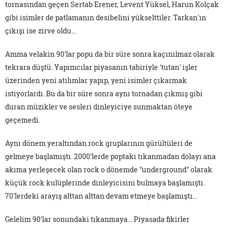
tornasından geçen Sertab Erener, Levent Yüksel, Harun Kolçak
gibi isimler de patlamanın desibelini yükselttiler. Tarkan'ın
çıkışı ise zirve oldu…
Amma velakin 90'lar popu da bir süre sonra kaçınılmaz olarak
tekrara düştü. Yapımcılar piyasanın tabiriyle 'tutan' işler
üzerinden yeni atılımlar yapıp, yeni isimler çıkarmak
istiyorlardı. Bu da bir süre sonra aynı tornadan çıkmış gibi
duran müzikler ve sesleri dinleyiciye sunmaktan öteye
geçemedi.
Aynı dönem yeraltından rock gruplarının gürültüleri de
gelmeye başlamıştı. 2000'lerde poptaki tıkanmadan dolayı ana
akıma yerleşecek olan rock o dönemde "underground" olarak
küçük rock kulüplerinde dinleyicisini bulmaya başlamıştı.
70'lerdeki arayış alttan alttan devam etmeye başlamıştı…
Gelelim 90'lar sonundaki tıkanmaya… Piyasada fikirler