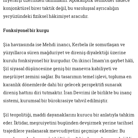
hiyerarşi üzerinden tanımlanır. Apokaliptik semboller sadece
konjonktürel birer taktik değil, bu varoluşsal ayrıcalığın
yeryüzündeki fiziksel hâkimiyet aracıdır.
Fonksiyonel bir kurgu
Şia havzasında ise Mehdi inancı, Kerbela ile somutlaşan ve
yüzyıllarca süren mağduriyet ve direniş diyalektiği üzerine
kurulu fonksiyonel bir kurgudur. On ikinci İmam'ın gaybet hâli,
Şiî siyasal düşüncesine geniş bir manevra kabiliyeti ve
meşrûiyet zemini sağlar. Bu tasarımın temel işlevi, topluma en
karanlık dönemlerde dahi bir gelecek perspektifi sunarak
direniş hattını diri tutmaktır. İran Devrimi ile birlikte bu inanç
sistemi, kurumsal bir bürokrasiye tahvil edilmiştir.
Şiî teopolitiği, maddi dayanaklarını kurucu bir anlatıyla tahkim
eder. İktidar, meşruiyetini bugünden devşirmek yerine tarihsel
trajedilere yaslanarak mevcudiyetini geçmişe eklemler. Bu