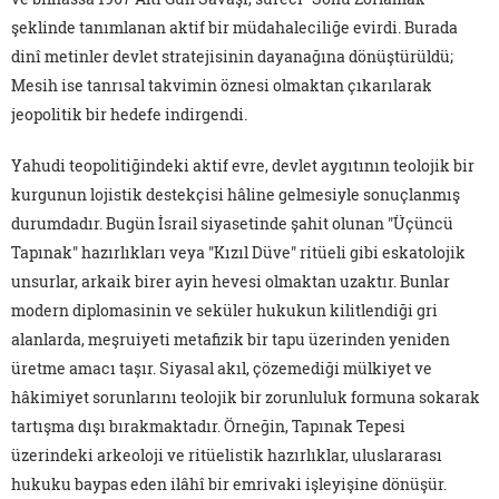
şeklinde tanımlanan aktif bir müdahaleciliğe evirdi. Burada
dinî metinler devlet stratejisinin dayanağına dönüştürüldü;
Mesih ise tanrısal takvimin öznesi olmaktan çıkarılarak
jeopolitik bir hedefe indirgendi.
Yahudi teopolitiğindeki aktif evre, devlet aygıtının teolojik bir
kurgunun lojistik destekçisi hâline gelmesiyle sonuçlanmış
durumdadır. Bugün İsrail siyasetinde şahit olunan "Üçüncü
Tapınak" hazırlıkları veya "Kızıl Düve" ritüeli gibi eskatolojik
unsurlar, arkaik birer ayin hevesi olmaktan uzaktır. Bunlar
modern diplomasinin ve seküler hukukun kilitlendiği gri
alanlarda, meşruiyeti metafizik bir tapu üzerinden yeniden
üretme amacı taşır. Siyasal akıl, çözemediği mülkiyet ve
hâkimiyet sorunlarını teolojik bir zorunluluk formuna sokarak
tartışma dışı bırakmaktadır. Örneğin, Tapınak Tepesi
üzerindeki arkeoloji ve ritüelistik hazırlıklar, uluslararası
hukuku baypas eden ilâhî bir emrivaki işleyişine dönüşür.