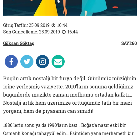
Giriş Tarihi: 25.09.2019
16:44
Son Güncelleme: 25.09.2019
16:44
Göksan Göktaş
SAYI:60
Bugün artık nostaljı bir furya değil. Günümüz müziğinin
içine yerleşmiş vaziyette. 2010’ların sonuna geldiğimiz
bugünlerde müzikte zaman mefhumu ortadan kalktı…
Nostalji artık hem üzerimize örttüğümüz tatlı bır mazi
yorganı, hem de piyasanın can simidi!
1880'lerin sonu ya da 1990'ların başı… Boğaz'a nazır eski bir
Osmanlı konağı tahayyül edin… Esintiden yana merhametli bir