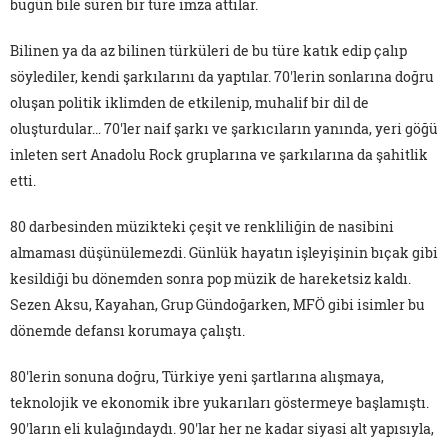
bugün bile süren bir türe imza attılar.
Bilinen ya da az bilinen türküleri de bu türe katık edip çalıp
söylediler, kendi şarkılarını da yaptılar. 70'lerin sonlarına doğru
oluşan politik iklimden de etkilenip, muhalif bir dil de
oluşturdular… 70'ler naif şarkı ve şarkıcıların yanında, yeri göğü
inleten sert Anadolu Rock gruplarına ve şarkılarına da şahitlik
etti.
80 darbesinden müzikteki çeşit ve renkliliğin de nasibini
almaması düşünülemezdi. Günlük hayatın işleyişinin bıçak gibi
kesildiği bu dönemden sonra pop müzik de hareketsiz kaldı.
Sezen Aksu, Kayahan, Grup Gündoğarken, MFÖ gibi isimler bu
dönemde defansı korumaya çalıştı.
80'lerin sonuna doğru, Türkiye yeni şartlarına alışmaya,
teknolojik ve ekonomik ibre yukarıları göstermeye başlamıştı.
90'ların eli kulağındaydı. 90'lar her ne kadar siyasi alt yapısıyla,