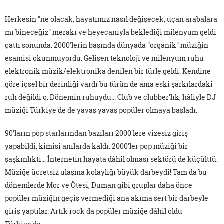
Herkesin "ne olacak, hayatımız nasıl değişecek, uçan arabalara
mı bineceğiz" merakı ve heyecanıyla beklediği milenyum geldi
çattı sonunda. 2000'lerin başında dünyada "organik" müziğin
esamisi okunmuyordu. Gelişen teknoloji ve milenyum ruhu
elektronik müzik/elektronika denilen bir türle geldi. Kendine
göre içsel bir derinliği vardı bu türün de ama eski şarkılardaki
ruh değildi o. Dönemin ruhuydu… Club ve clubber'lık, hâliyle DJ
müziği Türkiye'de de yavaş yavaş popüler olmaya başladı.
90'ların pop starlarından bazıları 2000'lere vizesiz giriş
yapabildi, kimisi anılarda kaldı. 2000'ler pop müziği bir
şaşkınlıktı… İnternetin hayata dâhil olması sektörü de küçülttü.
Müziğe ücretsiz ulaşma kolaylığı büyük darbeydi! Tam da bu
dönemlerde Mor ve Ötesi, Duman gibi gruplar daha önce
popüler müziğin geçiş vermediği ana akıma sert bir darbeyle
giriş yaptılar. Artık rock da popüler müziğe dâhil oldu