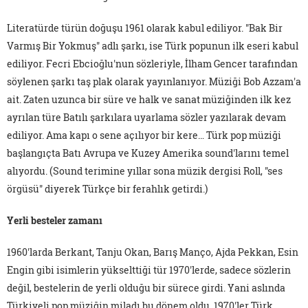
Literatürde türün doğuşu 1961 olarak kabul ediliyor. "Bak Bir
Varmış Bir Yokmuş" adlı şarkı, ise Türk popunun ilk eseri kabul
ediliyor. Fecri Ebcioğlu'nun sözleriyle, İlham Gencer tarafından
söylenen şarkı taş plak olarak yayınlanıyor. Müziği Bob Azzam'a
ait. Zaten uzunca bir süre ve halk ve sanat müziğinden ilk kez
ayrılan türe Batılı şarkılara uyarlama sözler yazılarak devam
ediliyor. Ama kapı o sene açılıyor bir kere… Türk pop müziği
başlangıçta Batı Avrupa ve Kuzey Amerika sound'larını temel
alıyordu. (Sound terimine yıllar sona müzik dergisi Roll, "ses
örgüsü" diyerek Türkçe bir ferahlık getirdi.)
Yerli besteler zamanı
1960'larda Berkant, Tanju Okan, Barış Manço, Ajda Pekkan, Esin
Engin gibi isimlerin yükselttiği tür 1970'lerde, sadece sözlerin
değil, bestelerin de yerli olduğu bir sürece girdi. Yani aslında
Türkiyeli pop müziğin miladı bu dönem oldu. 1970'ler Türk