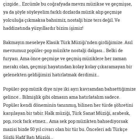
çizgide… Ezcümle bu coğrafyada mevzu müzikse ve geçmişse,
ya da şöyle söyleyelim farklı dozlarda müzik alıp geçmişe
yolculuğa çıkmaksa bahsimiz, nostalji bize ters değil. Ve
haddizatında yüzyıllardır bizim işimiz!
Bakmayın meseleye Klasik Türk Müziği'nden girdiğimize. Asıl
mevzumuz popüler-pop müzikte nostalji dalgası… Belki de
furyası. Ama önce geçmişe ve geçmiş müziklere her zaman
merakı olan, geçmişi hayatından kolay kolay çıkaramayan bir
gelenekten geldiğimizi hatırlatmak derdimiz…
Popüler-pop müzik diye niye iki ayrı kavramdan bahsettiğimize
gelince… Bilmişlik gibi olmasın ama hatırlatalım sadece.
Popüler kendi döneminin tanınmış, bilinen her türde şöhretini
karşılayan bir tabir. Halk müziği, Türk Sanat Müziği, arabesk,
pop, rock fark etmez… Ama sek pop müzikten bahsediyorsak
mazisi bizde 50 yıl civarı olan bir tür bu. Önceleri adı Türkçe
Sözlü Hafif Batı Müziği…