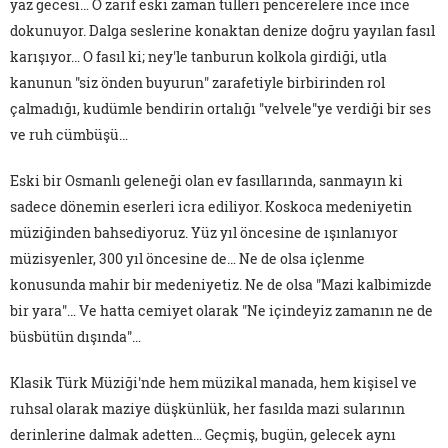
yaz gecesi… O zarif eski zaman tülleri pencerelere ince ince
dokunuyor. Dalga seslerine konaktan denize doğru yayılan fasıl
karışıyor… O fasıl ki; ney'le tanburun kolkola girdiği, utla
kanunun "siz önden buyurun" zarafetiyle birbirinden rol
çalmadığı, kudümle bendirin ortalığı "velvele"ye verdiği bir ses
ve ruh cümbüşü…
Eski bir Osmanlı geleneği olan ev fasıllarında, sanmayın ki
sadece dönemin eserleri icra ediliyor. Koskoca medeniyetin
müziğinden bahsediyoruz. Yüz yıl öncesine de ışınlanıyor
müzisyenler, 300 yıl öncesine de… Ne de olsa içlenme
konusunda mahir bir medeniyetiz. Ne de olsa "Mazi kalbimizde
bir yara"… Ve hatta cemiyet olarak "Ne içindeyiz zamanın ne de
büsbütün dışında"…
Klasik Türk Müziği'nde hem müzikal manada, hem kişisel ve
ruhsal olarak maziye düşkünlük, her fasılda mazi sularının
derinlerine dalmak adetten… Geçmiş, bugün, gelecek aynı