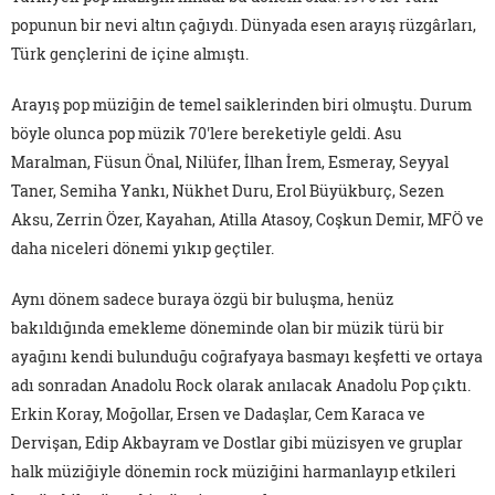
popunun bir nevi altın çağıydı. Dünyada esen arayış rüzgârları,
Türk gençlerini de içine almıştı.
Arayış pop müziğin de temel saiklerinden biri olmuştu. Durum
böyle olunca pop müzik 70'lere bereketiyle geldi. Asu
Maralman, Füsun Önal, Nilüfer, İlhan İrem, Esmeray, Seyyal
Taner, Semiha Yankı, Nükhet Duru, Erol Büyükburç, Sezen
Aksu, Zerrin Özer, Kayahan, Atilla Atasoy, Coşkun Demir, MFÖ ve
daha niceleri dönemi yıkıp geçtiler.
Aynı dönem sadece buraya özgü bir buluşma, henüz
bakıldığında emekleme döneminde olan bir müzik türü bir
ayağını kendi bulunduğu coğrafyaya basmayı keşfetti ve ortaya
adı sonradan Anadolu Rock olarak anılacak Anadolu Pop çıktı.
Erkin Koray, Moğollar, Ersen ve Dadaşlar, Cem Karaca ve
Dervişan, Edip Akbayram ve Dostlar gibi müzisyen ve gruplar
halk müziğiyle dönemin rock müziğini harmanlayıp etkileri