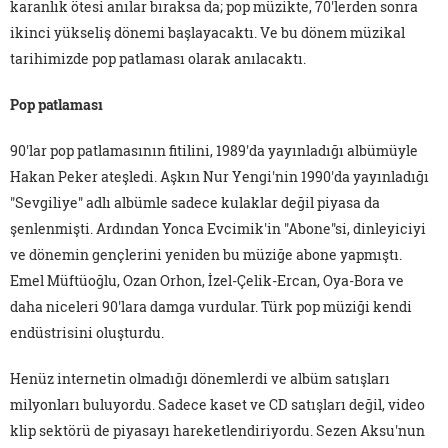
karanlık ötesi anılar bıraksa da; pop müzikte, 70'lerden sonra
ikinci yükseliş dönemi başlayacaktı. Ve bu dönem müzikal
tarihimizde pop patlaması olarak anılacaktı.
Pop patlaması
90'lar pop patlamasının fitilini, 1989'da yayınladığı albümüyle
Hakan Peker ateşledi. Aşkın Nur Yengi'nin 1990'da yayınladığı
"Sevgiliye" adlı albümle sadece kulaklar değil piyasa da
şenlenmişti. Ardından Yonca Evcimik'in "Abone"si, dinleyiciyi
ve dönemin gençlerini yeniden bu müziğe abone yapmıştı.
Emel Müftüoğlu, Ozan Orhon, İzel-Çelik-Ercan, Oya-Bora ve
daha niceleri 90'lara damga vurdular. Türk pop müziği kendi
endüstrisini oluşturdu.
Henüz internetin olmadığı dönemlerdi ve albüm satışları
milyonları buluyordu. Sadece kaset ve CD satışları değil, video
klip sektörü de piyasayı hareketlendiriyordu. Sezen Aksu'nun