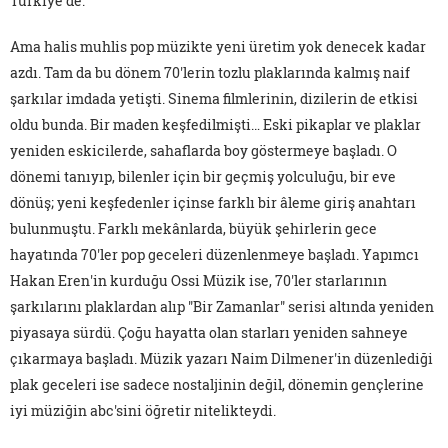
Türkiye'de.
Ama halis muhlis pop müzikte yeni üretim yok denecek kadar
azdı. Tam da bu dönem 70'lerin tozlu plaklarında kalmış naif
şarkılar imdada yetişti. Sinema filmlerinin, dizilerin de etkisi
oldu bunda. Bir maden keşfedilmişti… Eski pikaplar ve plaklar
yeniden eskicilerde, sahaflarda boy göstermeye başladı. O
dönemi tanıyıp, bilenler için bir geçmiş yolculuğu, bir eve
dönüş; yeni keşfedenler içinse farklı bir âleme giriş anahtarı
bulunmuştu. Farklı mekânlarda, büyük şehirlerin gece
hayatında 70'ler pop geceleri düzenlenmeye başladı. Yapımcı
Hakan Eren'in kurduğu Ossi Müzik ise, 70'ler starlarının
şarkılarını plaklardan alıp "Bir Zamanlar" serisi altında yeniden
piyasaya sürdü. Çoğu hayatta olan starları yeniden sahneye
çıkarmaya başladı. Müzik yazarı Naim Dilmener'in düzenlediği
plak geceleri ise sadece nostaljinin değil, dönemin gençlerine
iyi müziğin abc'sini öğretir nitelikteydi.