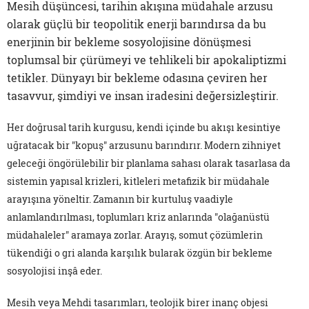
Mesih düşüncesi, tarihin akışına müdahale arzusu
olarak güçlü bir teopolitik enerji barındırsa da bu
enerjinin bir bekleme sosyolojisine dönüşmesi
toplumsal bir çürümeyi ve tehlikeli bir apokaliptizmi
tetikler. Dünyayı bir bekleme odasına çeviren her
tasavvur, şimdiyi ve insan iradesini değersizleştirir.
Her doğrusal tarih kurgusu, kendi içinde bu akışı kesintiye
uğratacak bir "kopuş" arzusunu barındırır. Modern zihniyet
geleceği öngörülebilir bir planlama sahası olarak tasarlasa da
sistemin yapısal krizleri, kitleleri metafizik bir müdahale
arayışına yöneltir. Zamanın bir kurtuluş vaadiyle
anlamlandırılması, toplumları kriz anlarında "olağanüstü
müdahaleler" aramaya zorlar. Arayış, somut çözümlerin
tükendiği o gri alanda karşılık bularak özgün bir bekleme
sosyolojisi inşâ eder.
Mesih veya Mehdi tasarımları, teolojik birer inanç objesi