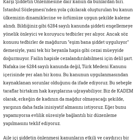
Karşı Şiddetin Önlenmesine dair kanun da bunlardan biri.
İstanbul Sözleşmesi'nden yola çıkılarak oluşturulan bu kanun
ülkemizin dinamiklerine ve örfümüze uygun şekilde kaleme
alındı. Bildiğiniz gibi 6284 sayılı kanunda şiddeti engellemeye
yönelik önleyici ve koruyucu tedbirler yer alıyor. Ancak söz
konusu tedbirler de mağdurun "eşim bana şiddet uyguluyor"
demesiyle, yani tek bir beyanla hapis gibi cezai müeyyide
doğurmuyor. Failin hapisle cezalandırılabilmesi için delil şart.
Nafaka ise 6284 sayılı kanunda değil, Türk Medeni Kanunu
içerisinde yer alan bir konu. Bu kanunun uygulanmasından
kaynaklanan sorunlar olduğunu da ifade ediyoruz. Bu sebeple
taraflar birtakım hak kayıplarına uğrayabiliyor. Biz de KADEM
olarak, erkeğin de kadının da mağdur olmayacağı şekilde,
yargının daha fazla inisiyatif almasını istiyoruz. Eğer bunu
yapamıyorsa evlilik süresiyle bağlantılı bir düzenleme
yapılmasını teklif ediyoruz.
Aile içi şiddetin önlenmesi kanunların etkili ve caydırıcı bir