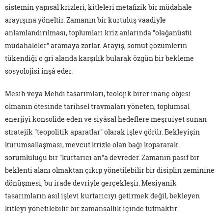
sistemin yapısal krizleri, kitleleri metafizik bir müdahale
arayışına yöneltir. Zamanın bir kurtuluş vaadiyle
anlamlandırılması, toplumları kriz anlarında "olağanüstü
müdahaleler" aramaya zorlar. Arayış, somut çözümlerin
tükendiği o gri alanda karşılık bularak özgün bir bekleme
sosyolojisi inşâ eder.
Mesih veya Mehdi tasarımları, teolojik birer inanç objesi
olmanın ötesinde tarihsel travmaları yöneten, toplumsal
enerjiyi konsolide eden ve siyâsal hedeflere meşruiyet sunan
stratejik "teopolitik aparatlar" olarak işlev görür. Bekleyişin
kurumsallaşması, mevcut krizle olan bağı kopararak
sorumluluğu bir "kurtarıcı an"a devreder. Zamanın pasif bir
beklenti alanı olmaktan çıkıp yönetilebilir bir disiplin zeminine
dönüşmesi, bu irade devriyle gerçekleşir. Mesiyanik
tasarımların asıl işlevi kurtarıcıyı getirmek değil, bekleyen
kitleyi yönetilebilir bir zamansallık içinde tutmaktır.