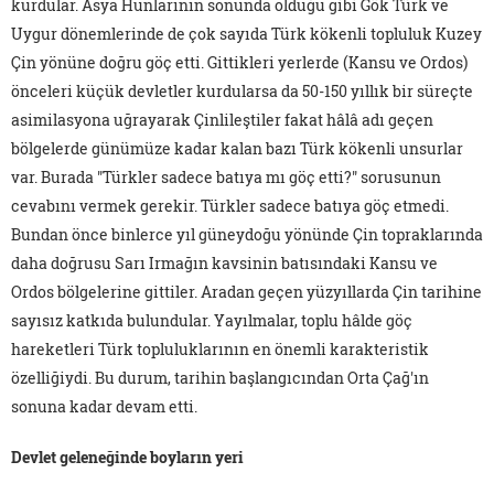
kurdular. Asya Hunlarının sonunda olduğu gibi Gök Türk ve
Uygur dönemlerinde de çok sayıda Türk kökenli topluluk Kuzey
Çin yönüne doğru göç etti. Gittikleri yerlerde (Kansu ve Ordos)
önceleri küçük devletler kurdularsa da 50-150 yıllık bir süreçte
asimilasyona uğrayarak Çinlileştiler fakat hâlâ adı geçen
bölgelerde günümüze kadar kalan bazı Türk kökenli unsurlar
var. Burada "Türkler sadece batıya mı göç etti?" sorusunun
cevabını vermek gerekir. Türkler sadece batıya göç etmedi.
Bundan önce binlerce yıl güneydoğu yönünde Çin topraklarında
daha doğrusu Sarı Irmağın kavsinin batısındaki Kansu ve
Ordos bölgelerine gittiler. Aradan geçen yüzyıllarda Çin tarihine
sayısız katkıda bulundular. Yayılmalar, toplu hâlde göç
hareketleri Türk topluluklarının en önemli karakteristik
özelliğiydi. Bu durum, tarihin başlangıcından Orta Çağ'ın
sonuna kadar devam etti.
Devlet geleneğinde boyların yeri