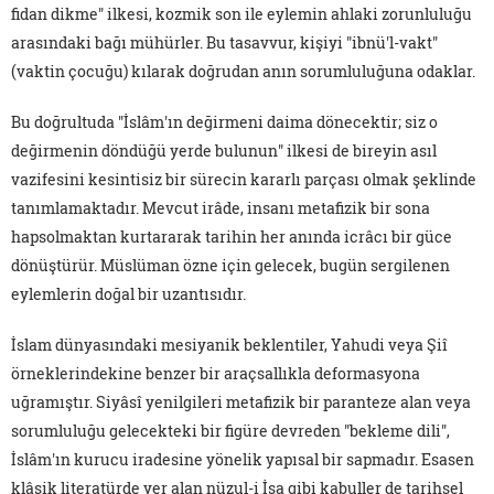
fidan dikme" ilkesi, kozmik son ile eylemin ahlaki zorunluluğu
arasındaki bağı mühürler. Bu tasavvur, kişiyi "ibnü'l-vakt"
(vaktin çocuğu) kılarak doğrudan anın sorumluluğuna odaklar.
Bu doğrultuda "İslâm'ın değirmeni daima dönecektir; siz o
değirmenin döndüğü yerde bulunun" ilkesi de bireyin asıl
vazifesini kesintisiz bir sürecin kararlı parçası olmak şeklinde
tanımlamaktadır. Mevcut irâde, insanı metafizik bir sona
hapsolmaktan kurtararak tarihin her anında icrâcı bir güce
dönüştürür. Müslüman özne için gelecek, bugün sergilenen
eylemlerin doğal bir uzantısıdır.
İslam dünyasındaki mesiyanik beklentiler, Yahudi veya Şiî
örneklerindekine benzer bir araçsallıkla deformasyona
uğramıştır. Siyâsî yenilgileri metafizik bir paranteze alan veya
sorumluluğu gelecekteki bir figüre devreden "bekleme dili",
İslâm'ın kurucu iradesine yönelik yapısal bir sapmadır. Esasen
klâsik literatürde yer alan nüzul-i İsa gibi kabuller de tarihsel