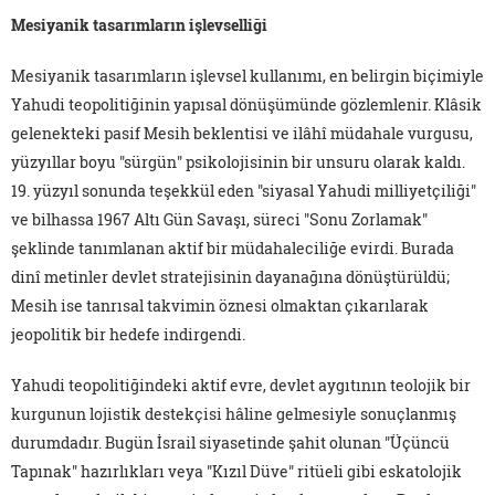
Mesiyanik tasarımların işlevselliği
Mesiyanik tasarımların işlevsel kullanımı, en belirgin biçimiyle
Yahudi teopolitiğinin yapısal dönüşümünde gözlemlenir. Klâsik
gelenekteki pasif Mesih beklentisi ve ilâhî müdahale vurgusu,
yüzyıllar boyu "sürgün" psikolojisinin bir unsuru olarak kaldı.
19. yüzyıl sonunda teşekkül eden "siyasal Yahudi milliyetçiliği"
ve bilhassa 1967 Altı Gün Savaşı, süreci "Sonu Zorlamak"
şeklinde tanımlanan aktif bir müdahaleciliğe evirdi. Burada
dinî metinler devlet stratejisinin dayanağına dönüştürüldü;
Mesih ise tanrısal takvimin öznesi olmaktan çıkarılarak
jeopolitik bir hedefe indirgendi.
Yahudi teopolitiğindeki aktif evre, devlet aygıtının teolojik bir
kurgunun lojistik destekçisi hâline gelmesiyle sonuçlanmış
durumdadır. Bugün İsrail siyasetinde şahit olunan "Üçüncü
Tapınak" hazırlıkları veya "Kızıl Düve" ritüeli gibi eskatolojik