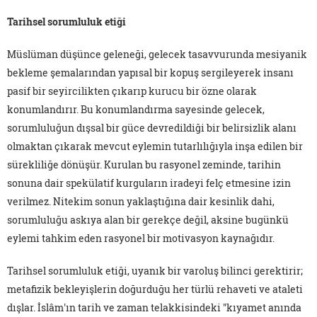
Tarihsel sorumluluk etiği
Müslüman düşünce geleneği, gelecek tasavvurunda mesiyanik
bekleme şemalarından yapısal bir kopuş sergileyerek insanı
pasif bir seyircilikten çıkarıp kurucu bir özne olarak
konumlandırır. Bu konumlandırma sayesinde gelecek,
sorumluluğun dışsal bir güce devredildiği bir belirsizlik alanı
olmaktan çıkarak mevcut eylemin tutarlılığıyla inşa edilen bir
sürekliliğe dönüşür. Kurulan bu rasyonel zeminde, tarihin
sonuna dair spekülatif kurguların iradeyi felç etmesine izin
verilmez. Nitekim sonun yaklaştığına dair kesinlik dahi,
sorumluluğu askıya alan bir gerekçe değil, aksine bugünkü
eylemi tahkim eden rasyonel bir motivasyon kaynağıdır.
Tarihsel sorumluluk etiği, uyanık bir varoluş bilinci gerektirir;
metafizik bekleyişlerin doğurduğu her türlü rehaveti ve ataleti
dışlar. İslâm'ın tarih ve zaman telakkisindeki "kıyamet anında