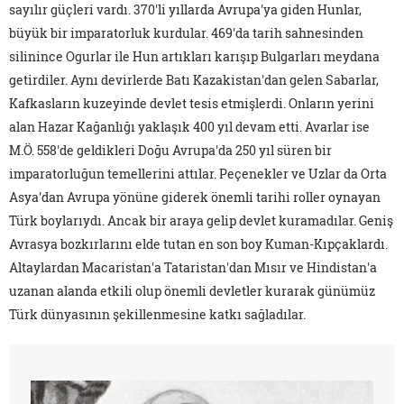
sayılır güçleri vardı. 370'li yıllarda Avrupa'ya giden Hunlar,
büyük bir imparatorluk kurdular. 469'da tarih sahnesinden
silinince Ogurlar ile Hun artıkları karışıp Bulgarları meydana
getirdiler. Aynı devirlerde Batı Kazakistan'dan gelen Sabarlar,
Kafkasların kuzeyinde devlet tesis etmişlerdi. Onların yerini
alan Hazar Kağanlığı yaklaşık 400 yıl devam etti. Avarlar ise
M.Ö. 558'de geldikleri Doğu Avrupa'da 250 yıl süren bir
imparatorluğun temellerini attılar. Peçenekler ve Uzlar da Orta
Asya'dan Avrupa yönüne giderek önemli tarihi roller oynayan
Türk boylarıydı. Ancak bir araya gelip devlet kuramadılar. Geniş
Avrasya bozkırlarını elde tutan en son boy Kuman-Kıpçaklardı.
Altaylardan Macaristan'a Tataristan'dan Mısır ve Hindistan'a
uzanan alanda etkili olup önemli devletler kurarak günümüz
Türk dünyasının şekillenmesine katkı sağladılar.