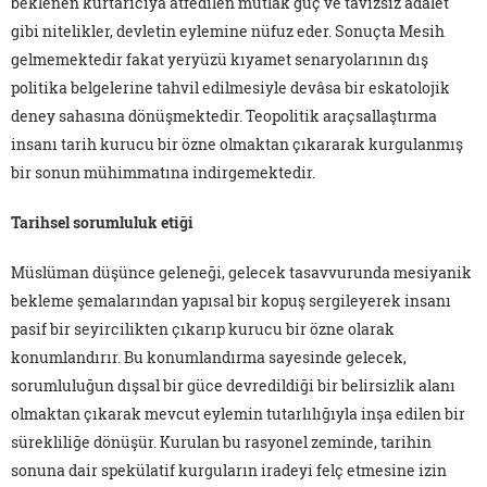
beklenen kurtarıcıya atfedilen mutlak güç ve tavizsiz adalet
gibi nitelikler, devletin eylemine nüfuz eder. Sonuçta Mesih
gelmemektedir fakat yeryüzü kıyamet senaryolarının dış
politika belgelerine tahvil edilmesiyle devâsa bir eskatolojik
deney sahasına dönüşmektedir. Teopolitik araçsallaştırma
insanı tarih kurucu bir özne olmaktan çıkararak kurgulanmış
bir sonun mühimmatına indirgemektedir.
Tarihsel sorumluluk etiği
Müslüman düşünce geleneği, gelecek tasavvurunda mesiyanik
bekleme şemalarından yapısal bir kopuş sergileyerek insanı
pasif bir seyircilikten çıkarıp kurucu bir özne olarak
konumlandırır. Bu konumlandırma sayesinde gelecek,
sorumluluğun dışsal bir güce devredildiği bir belirsizlik alanı
olmaktan çıkarak mevcut eylemin tutarlılığıyla inşa edilen bir
sürekliliğe dönüşür. Kurulan bu rasyonel zeminde, tarihin
sonuna dair spekülatif kurguların iradeyi felç etmesine izin