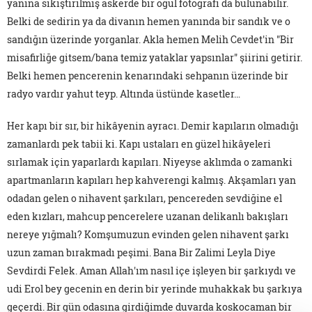
yanına sıkıştırılmış askerde bir oğul fotoğrafı da bulunabilir.
Belki de sedirin ya da divanın hemen yanında bir sandık ve o
sandığın üzerinde yorganlar. Akla hemen Melih Cevdet'in "Bir
misafirliğe gitsem/bana temiz yataklar yapsınlar" şiirini getirir.
Belki hemen pencerenin kenarındaki sehpanın üzerinde bir
radyo vardır yahut teyp. Altında üstünde kasetler…
Her kapı bir sır, bir hikâyenin ayracı. Demir kapıların olmadığı
zamanlardı pek tabii ki. Kapı ustaları en güzel hikâyeleri
sırlamak için yaparlardı kapıları. Niyeyse aklımda o zamanki
apartmanların kapıları hep kahverengi kalmış. Akşamları yan
odadan gelen o nihavent şarkıları, pencereden sevdiğine el
eden kızları, mahcup pencerelere uzanan delikanlı bakışları
nereye yığmalı? Komşumuzun evinden gelen nihavent şarkı
uzun zaman bırakmadı peşimi. Bana Bir Zalimi Leyla Diye
Sevdirdi Felek. Aman Allah'ım nasıl içe işleyen bir şarkıydı ve
udi Erol bey gecenin en derin bir yerinde muhakkak bu şarkıya
geçerdi. Bir gün odasına girdiğimde duvarda koskocaman bir