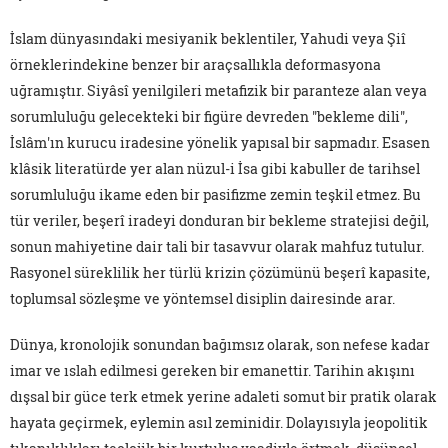
İslam dünyasındaki mesiyanik beklentiler, Yahudi veya Şiî
örneklerindekine benzer bir araçsallıkla deformasyona
uğramıştır. Siyâsî yenilgileri metafizik bir paranteze alan veya
sorumluluğu gelecekteki bir figüre devreden "bekleme dili",
İslâm'ın kurucu iradesine yönelik yapısal bir sapmadır. Esasen
klâsik literatürde yer alan nüzul-i İsa gibi kabuller de tarihsel
sorumluluğu ikame eden bir pasifizme zemin teşkil etmez. Bu
tür veriler, beşerî iradeyi donduran bir bekleme stratejisi değil,
sonun mahiyetine dair tali bir tasavvur olarak mahfuz tutulur.
Rasyonel süreklilik her türlü krizin çözümünü beşerî kapasite,
toplumsal sözleşme ve yöntemsel disiplin dairesinde arar.
Dünya, kronolojik sonundan bağımsız olarak, son nefese kadar
imar ve ıslah edilmesi gereken bir emanettir. Tarihin akışını
dışsal bir güce terk etmek yerine adaleti somut bir pratik olarak
hayata geçirmek, eylemin asıl zeminidir. Dolayısıyla jeopolitik