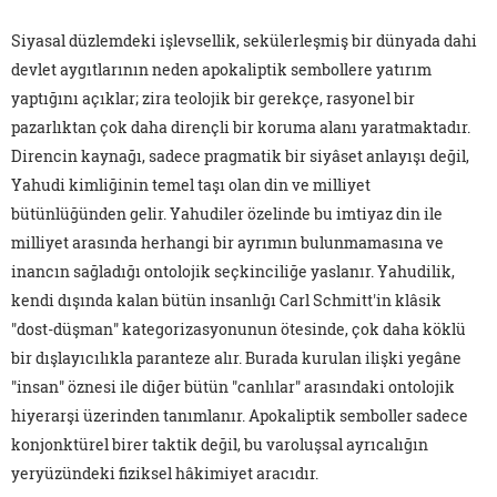
Siyasal düzlemdeki işlevsellik, sekülerleşmiş bir dünyada dahi
devlet aygıtlarının neden apokaliptik sembollere yatırım
yaptığını açıklar; zira teolojik bir gerekçe, rasyonel bir
pazarlıktan çok daha dirençli bir koruma alanı yaratmaktadır.
Direncin kaynağı, sadece pragmatik bir siyâset anlayışı değil,
Yahudi kimliğinin temel taşı olan din ve milliyet
bütünlüğünden gelir. Yahudiler özelinde bu imtiyaz din ile
milliyet arasında herhangi bir ayrımın bulunmamasına ve
inancın sağladığı ontolojik seçkinciliğe yaslanır. Yahudilik,
kendi dışında kalan bütün insanlığı Carl Schmitt'in klâsik
"dost-düşman" kategorizasyonunun ötesinde, çok daha köklü
bir dışlayıcılıkla paranteze alır. Burada kurulan ilişki yegâne
"insan" öznesi ile diğer bütün "canlılar" arasındaki ontolojik
hiyerarşi üzerinden tanımlanır. Apokaliptik semboller sadece
konjonktürel birer taktik değil, bu varoluşsal ayrıcalığın
yeryüzündeki fiziksel hâkimiyet aracıdır.