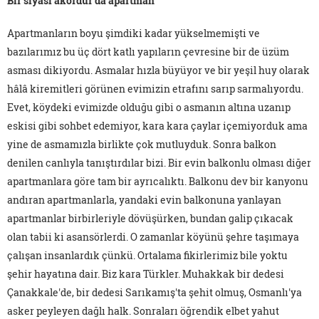
Bir siyasi akordur da apartman
Apartmanların boyu şimdiki kadar yükselmemişti ve
bazılarımız bu üç dört katlı yapıların çevresine bir de üzüm
asması dikiyordu. Asmalar hızla büyüyor ve bir yeşil huy olarak
hâlâ kiremitleri görünen evimizin etrafını sarıp sarmalıyordu.
Evet, köydeki evimizde olduğu gibi o asmanın altına uzanıp
eskisi gibi sohbet edemiyor, kara kara çaylar içemiyorduk ama
yine de asmamızla birlikte çok mutluyduk. Sonra balkon
denilen canlıyla tanıştırdılar bizi. Bir evin balkonlu olması diğer
apartmanlara göre tam bir ayrıcalıktı. Balkonu dev bir kanyonu
andıran apartmanlarla, yandaki evin balkonuna yanlayan
apartmanlar birbirleriyle dövüşürken, bundan galip çıkacak
olan tabii ki asansörlerdi. O zamanlar köyünü şehre taşımaya
çalışan insanlardık çünkü. Ortalama fikirlerimiz bile yoktu
şehir hayatına dair. Biz kara Türkler. Muhakkak bir dedesi
Çanakkale'de, bir dedesi Sarıkamış'ta şehit olmuş, Osmanlı'ya
asker peyleyen dağlı halk. Sonraları öğrendik elbet yahut