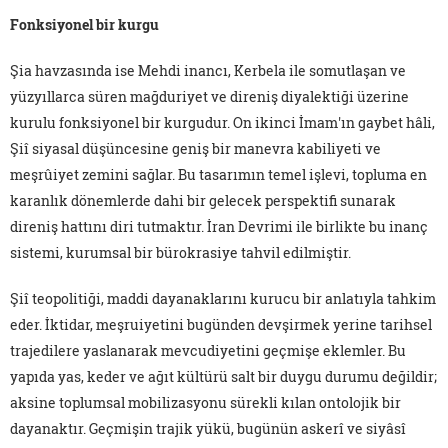
Fonksiyonel bir kurgu
Şia havzasında ise Mehdi inancı, Kerbela ile somutlaşan ve
yüzyıllarca süren mağduriyet ve direniş diyalektiği üzerine
kurulu fonksiyonel bir kurgudur. On ikinci İmam'ın gaybet hâli,
Şiî siyasal düşüncesine geniş bir manevra kabiliyeti ve
meşrûiyet zemini sağlar. Bu tasarımın temel işlevi, topluma en
karanlık dönemlerde dahi bir gelecek perspektifi sunarak
direniş hattını diri tutmaktır. İran Devrimi ile birlikte bu inanç
sistemi, kurumsal bir bürokrasiye tahvil edilmiştir.
Şiî teopolitiği, maddi dayanaklarını kurucu bir anlatıyla tahkim
eder. İktidar, meşruiyetini bugünden devşirmek yerine tarihsel
trajedilere yaslanarak mevcudiyetini geçmişe eklemler. Bu
yapıda yas, keder ve ağıt kültürü salt bir duygu durumu değildir;
aksine toplumsal mobilizasyonu sürekli kılan ontolojik bir
dayanaktır. Geçmişin trajik yükü, bugünün askerî ve siyâsî