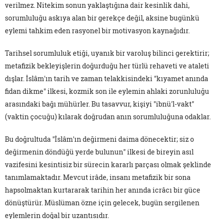
verilmez. Nitekim sonun yaklaştığına dair kesinlik dahi,
sorumluluğu askıya alan bir gerekçe değil, aksine bugünkü
eylemi tahkim eden rasyonel bir motivasyon kaynağıdır.
Tarihsel sorumluluk etiği, uyanık bir varoluş bilinci gerektirir;
metafizik bekleyişlerin doğurduğu her türlü rehaveti ve ataleti
dışlar. İslâm'ın tarih ve zaman telakkisindeki "kıyamet anında
fidan dikme" ilkesi, kozmik son ile eylemin ahlaki zorunluluğu
arasındaki bağı mühürler. Bu tasavvur, kişiyi "ibnü'l-vakt"
(vaktin çocuğu) kılarak doğrudan anın sorumluluğuna odaklar.
Bu doğrultuda "İslâm'ın değirmeni daima dönecektir; siz o
değirmenin döndüğü yerde bulunun" ilkesi de bireyin asıl
vazifesini kesintisiz bir sürecin kararlı parçası olmak şeklinde
tanımlamaktadır. Mevcut irâde, insanı metafizik bir sona
hapsolmaktan kurtararak tarihin her anında icrâcı bir güce
dönüştürür. Müslüman özne için gelecek, bugün sergilenen
eylemlerin doğal bir uzantısıdır.