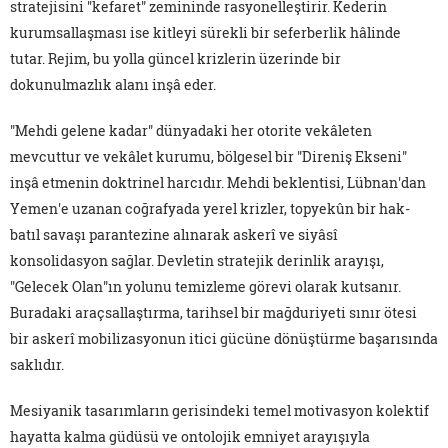
stratejisini "kefaret" zemininde rasyonelleştirir. Kederin
kurumsallaşması ise kitleyi sürekli bir seferberlik hâlinde
tutar. Rejim, bu yolla güncel krizlerin üzerinde bir
dokunulmazlık alanı inşâ eder.
"Mehdi gelene kadar" dünyadaki her otorite vekâleten
mevcuttur ve vekâlet kurumu, bölgesel bir "Direniş Ekseni"
inşâ etmenin doktrinel harcıdır. Mehdi beklentisi, Lübnan'dan
Yemen'e uzanan coğrafyada yerel krizler, topyekûn bir hak-
batıl savaşı parantezine alınarak askerî ve siyâsî
konsolidasyon sağlar. Devletin stratejik derinlik arayışı,
"Gelecek Olan"ın yolunu temizleme görevi olarak kutsanır.
Buradaki araçsallaştırma, tarihsel bir mağduriyeti sınır ötesi
bir askerî mobilizasyonun itici gücüne dönüştürme başarısında
saklıdır.
Mesiyanik tasarımların gerisindeki temel motivasyon kolektif
hayatta kalma güdüsü ve ontolojik emniyet arayışıyla