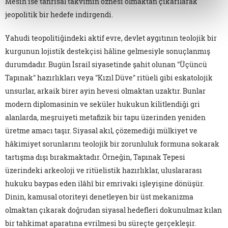
Mesih ise tanrısal takvimin öznesi olmaktan çıkarılarak
jeopolitik bir hedefe indirgendi.
Yahudi teopolitiğindeki aktif evre, devlet aygıtının teolojik bir
kurgunun lojistik destekçisi hâline gelmesiyle sonuçlanmış
durumdadır. Bugün İsrail siyasetinde şahit olunan "Üçüncü
Tapınak" hazırlıkları veya "Kızıl Düve" ritüeli gibi eskatolojik
unsurlar, arkaik birer ayin hevesi olmaktan uzaktır. Bunlar
modern diplomasinin ve seküler hukukun kilitlendiği gri
alanlarda, meşruiyeti metafizik bir tapu üzerinden yeniden
üretme amacı taşır. Siyasal akıl, çözemediği mülkiyet ve
hâkimiyet sorunlarını teolojik bir zorunluluk formuna sokarak
tartışma dışı bırakmaktadır. Örneğin, Tapınak Tepesi
üzerindeki arkeoloji ve ritüelistik hazırlıklar, uluslararası
hukuku baypas eden ilâhî bir emrivaki işleyişine dönüşür.
Dinin, kamusal otoriteyi denetleyen bir üst mekanizma
olmaktan çıkarak doğrudan siyasal hedefleri dokunulmaz kılan
bir tahkimat aparatına evrilmesi bu süreçte gerçekleşir.