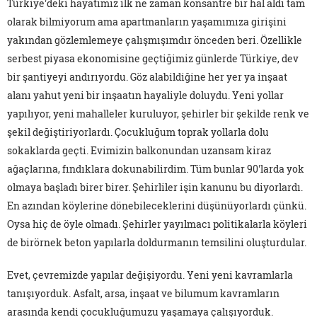
Türkiye'deki hayatımız ilk ne zaman konsantre bir hal aldı tam
olarak bilmiyorum ama apartmanların yaşamımıza girişini
yakından gözlemlemeye çalışmışımdır önceden beri. Özellikle
serbest piyasa ekonomisine geçtiğimiz günlerde Türkiye, dev
bir şantiyeyi andırıyordu. Göz alabildiğine her yer ya inşaat
alanı yahut yeni bir inşaatın hayaliyle doluydu. Yeni yollar
yapılıyor, yeni mahalleler kuruluyor, şehirler bir şekilde renk ve
şekil değiştiriyorlardı. Çocukluğum toprak yollarla dolu
sokaklarda geçti. Evimizin balkonundan uzansam kiraz
ağaçlarına, fındıklara dokunabilirdim. Tüm bunlar 90'larda yok
olmaya başladı birer birer. Şehirliler işin kanunu bu diyorlardı.
En azından köylerine dönebileceklerini düşünüyorlardı çünkü.
Oysa hiç de öyle olmadı. Şehirler yayılmacı politikalarla köyleri
de birörnek beton yapılarla doldurmanın temsilini oluşturdular.
Evet, çevremizde yapılar değişiyordu. Yeni yeni kavramlarla
tanışıyorduk. Asfalt, arsa, inşaat ve bilumum kavramların
arasında kendi çocukluğumuzu yaşamaya çalışıyorduk.