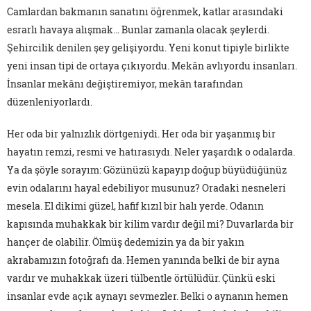
Camlardan bakmanın sanatını öğrenmek, katlar arasındaki
esrarlı havaya alışmak… Bunlar zamanla olacak şeylerdi.
Şehircilik denilen şey gelişiyordu. Yeni konut tipiyle birlikte
yeni insan tipi de ortaya çıkıyordu. Mekân avlıyordu insanları.
İnsanlar mekânı değiştiremiyor, mekân tarafından
düzenleniyorlardı.
Her oda bir yalnızlık dörtgeniydi. Her oda bir yaşanmış bir
hayatın remzi, resmi ve hatırasıydı. Neler yaşardık o odalarda.
Ya da şöyle sorayım: Gözünüzü kapayıp doğup büyüdüğünüz
evin odalarını hayal edebiliyor musunuz? Oradaki nesneleri
mesela. El dikimi güzel, hafif kızıl bir halı yerde. Odanın
kapısında muhakkak bir kilim vardır değil mi? Duvarlarda bir
hançer de olabilir. Ölmüş dedemizin ya da bir yakın
akrabamızın fotoğrafı da. Hemen yanında belki de bir ayna
vardır ve muhakkak üzeri tülbentle örtülüdür. Çünkü eski
insanlar evde açık aynayı sevmezler. Belki o aynanın hemen