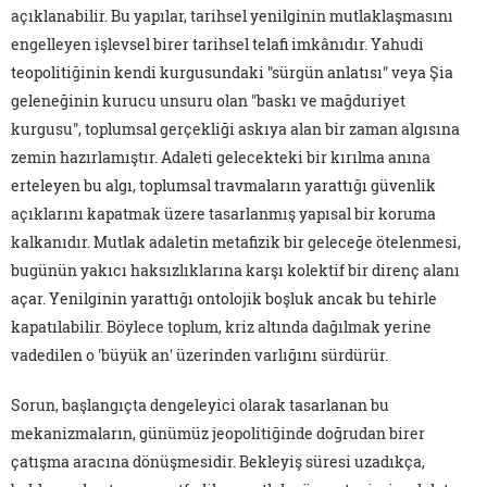
açıklanabilir. Bu yapılar, tarihsel yenilginin mutlaklaşmasını
engelleyen işlevsel birer tarihsel telafi imkânıdır. Yahudi
teopolitiğinin kendi kurgusundaki "sürgün anlatısı" veya Şia
geleneğinin kurucu unsuru olan "baskı ve mağduriyet
kurgusu", toplumsal gerçekliği askıya alan bir zaman algısına
zemin hazırlamıştır. Adaleti gelecekteki bir kırılma anına
erteleyen bu algı, toplumsal travmaların yarattığı güvenlik
açıklarını kapatmak üzere tasarlanmış yapısal bir koruma
kalkanıdır. Mutlak adaletin metafizik bir geleceğe ötelenmesi,
bugünün yakıcı haksızlıklarına karşı kolektif bir direnç alanı
açar. Yenilginin yarattığı ontolojik boşluk ancak bu tehirle
kapatılabilir. Böylece toplum, kriz altında dağılmak yerine
vadedilen o 'büyük an' üzerinden varlığını sürdürür.
Sorun, başlangıçta dengeleyici olarak tasarlanan bu
mekanizmaların, günümüz jeopolitiğinde doğrudan birer
çatışma aracına dönüşmesidir. Bekleyiş süresi uzadıkça,