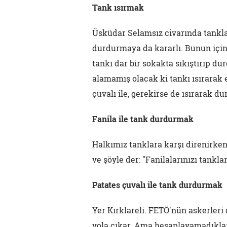
Tank ısırmak
Üsküdar Selamsız civarında tankla
durdurmaya da kararlı. Bunun için
tankı dar bir sokakta sıkıştırıp du
alamamış olacak ki tankı ısırarak e
çuvalı ile, gerekirse de ısırarak d
Fanila ile tank durdurmak
Halkımız tanklara karşı direnirken
ve şöyle der: "Fanilalarınızı tankla
Patates çuvalı ile tank durdurmak
Yer Kırklareli. FETÖ'nün askerler
yola çıkar. Ama hesaplayamadıkları