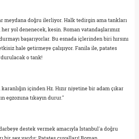
r meydana doğru ilerliyor. Halk tedirgin ama tankları
 her yol denenecek, kesin. Roman vatandaşlarımız
rdurmayı başarıyorlar. Bu esnada içlerinden biri hırsını
tkisiz hale getirmeye çalışıyor. Fanila ile, patates
urdurulacak o tank!
 karanlığın içinden Hz. Hızır niyetine bir adam çıkar
rın egzozuna tıkayın durur."
i darbeye destek vermek amacıyla İstanbul'a doğru
 bir şey vardır: Patates çuvalları! Roman