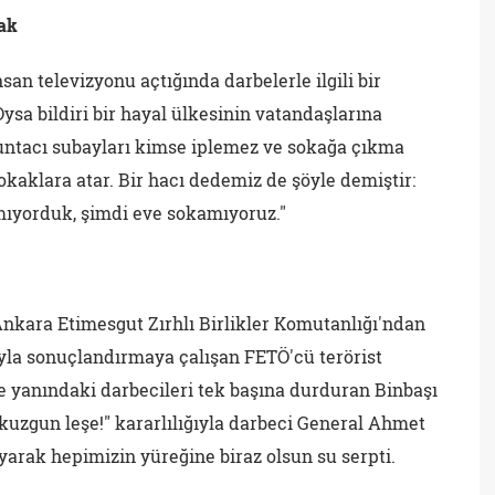
mak
an televizyonu açtığında darbelerle ilgili bir
ysa bildiri bir hayal ülkesinin vatandaşlarına
untacı subayları kimse iplemez ve sokağa çıkma
kaklara atar. Bir hacı dedemiz de şöyle demiştir:
mıyorduk, şimdi eve sokamıyoruz."
 Ankara Etimesgut Zırhlı Birlikler Komutanlığı'ndan
ıyla sonuçlandırmaya çalışan FETÖ'cü terörist
 yanındaki darbecileri tek başına durduran Binbaşı
 kuzgun leşe!" kararlılığıyla darbeci General Ahmet
arak hepimizin yüreğine biraz olsun su serpti.