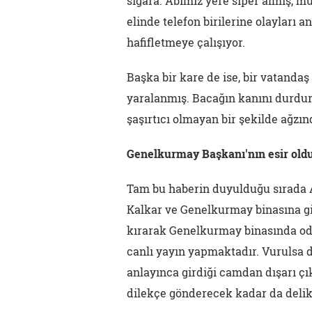
sigara. Abimiz yere siper almış, 
elinde telefon birilerine olayları an
hafifletmeye çalışıyor.
Başka bir kare de ise, bir vatand
yaralanmış. Bacağın kanını durdur
şaşırtıcı olmayan bir şekilde ağzı
Genelkurmay Başkanı'nın esir ol
Tam bu haberin duyulduğu sırada Ab
Kalkar ve Genelkurmay binasına gid
kırarak Genelkurmay binasında oda
canlı yayın yapmaktadır. Vurulsa d
anlayınca girdiği camdan dışarı çı
dilekçe gönderecek kadar da delikan