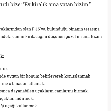
ırdı bize: “Ev kiralık ama vatan bizim.”
çaklarından olan F-16'ya, bulunduğu binanın terasına
tündeki camın kırılacağını düşünen güzel insan… Bizim
k:
oruz.
inde uygun bir konum belirleyerek konuşlanmak.
erine o binadan atlamak.
asınca dayanabilen uçakların camlarını kırmak.
o uçaktan indirmek.
ği uçağı kullanmak.