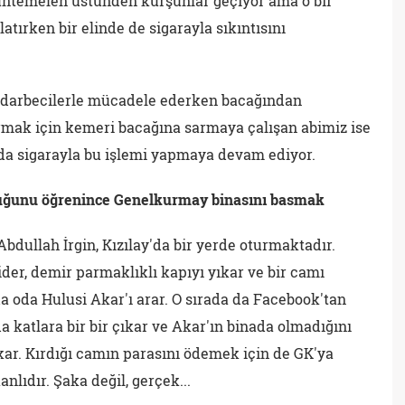
muhtemelen üstünden kurşunlar geçiyor ama o bir
latırken bir elinde de sigarayla sıkıntısını
aş darbecilerle mücadele ederken bacağından
mak için kemeri bacağına sarmaya çalışan abimiz ise
nda sigarayla bu işlemi yapmaya devam ediyor.
duğunu öğrenince Genelkurmay binasını basmak
dullah İrgin, Kızılay'da bir yerde oturmaktadır.
er, demir parmaklıklı kapıyı yıkar ve bir camı
 oda Hulusi Akar'ı arar. O sırada da Facebook'tan
a katlara bir bir çıkar ve Akar'ın binada olmadığını
kar. Kırdığı camın parasını ödemek için de GK'ya
lıdır. Şaka değil, gerçek...