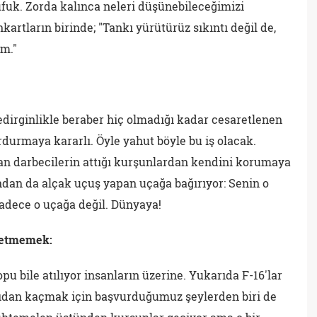
ufuk. Zorda kalınca neleri düşünebileceğimizi
kartların birinde; "Tankı yürütürüz sıkıntı değil de,
ım."
Tedirginlikle beraber hiç olmadığı kadar cesaretlenen
rdurmaya kararlı. Öyle yahut böyle bu iş olacak.
dan darbecilerin attığı kurşunlardan kendini korumaya
andan da alçak uçuş yapan uçağa bağırıyor: Senin o
sadece o uçağa değil. Dünyaya!
k etmemek:
pu bile atılıyor insanların üzerine. Yukarıda F-16'lar
ntıdan kaçmak için başvurduğumuz şeylerden biri de