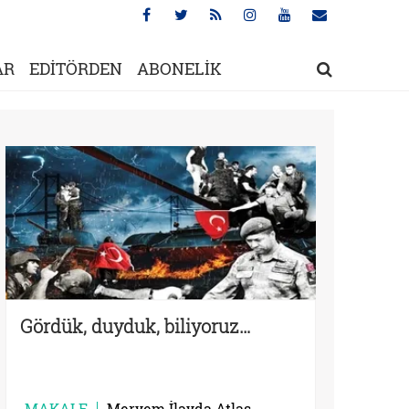
AR
EDİTÖRDEN
ABONELİK
Gördük, duyduk, biliyoruz…
MAKALE
Meryem İlayda Atlas