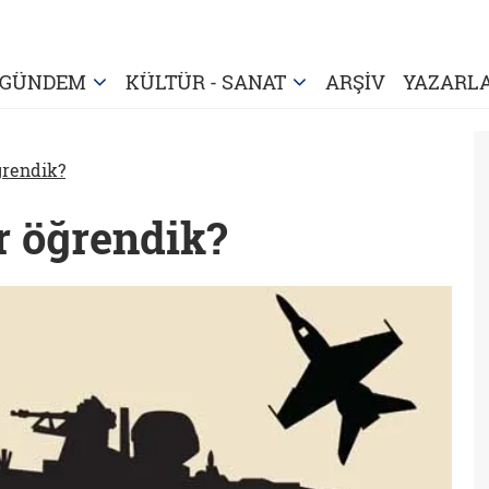
GÜNDEM
KÜLTÜR - SANAT
ARŞİV
YAZARL
ğrendik?
r öğrendik?