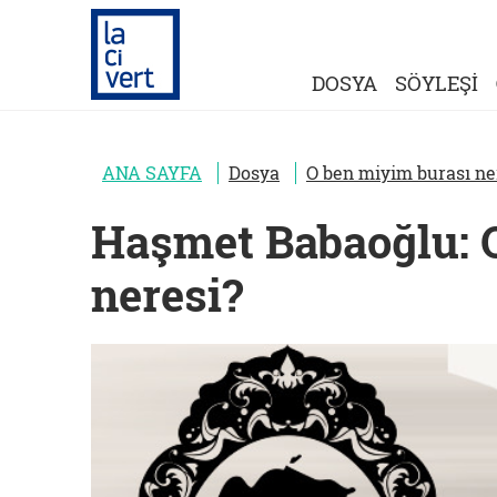
DOSYA
SÖYLEŞİ
ANA SAYFA
Dosya
O ben miyim burası ne
Haşmet Babaoğlu: 
neresi?