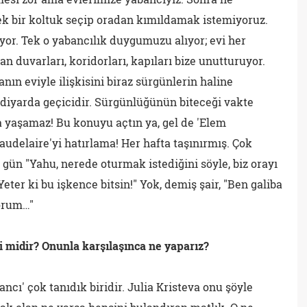
k bir koltuk seçip oradan kımıldamak istemiyoruz.
ıyor. Tek o yabancılık duygumuzu alıyor; evi her
 duvarları, koridorları, kapıları bize unutturuyor.
ın eviyle ilişkisini biraz sürgünlerin haline
 diyarda geçicidir. Sürgünlüğünün biteceği vakte
a yaşamaz! Bu konuyu açtın ya, gel de 'Elem
audelaire'yi hatırlama! Her hafta taşınırmış. Çok
r gün "Yahu, nerede oturmak istediğini söyle, biz orayı
Yeter ki bu işkence bitsin!" Yok, demiş şair, "Ben galiba
orum…"
i midir? Onunla karşılaşınca ne yaparız?
ncı' çok tanıdık biridir. Julia Kristeva onu şöyle