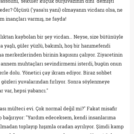
assolini, 'seküler küçük burjuvazinin dini' demişti
eder? Ölçüsü ('yasa'sı yani) olmayanın vicdanı olsa, ne
m inançları varmış, ne fayda!
lıktan kaybolan bir şey vicdan… Neyse, size bütünüyle
 yaşlı, güler yüzlü, bakımlı, hoş bir hanımefendi
a merkezlerinden birinin kapısını çalıyor. Ziyaretinin
i annem muhtaçları sevindirmemi isterdi, bugün onun
erle dolu. Yönetici çay ikram ediyor. Biraz sohbet
n gözleri yuvalarından fırlıyor. Sonra söylenmeye
r var, hepsi yabancı."
ası mülteci evi. Çok normal değil mi?" Fakat misafir
p bağırıyor: "Yardım edeceksem, kendi insanlarıma
kılmadan toplayıp hışımla oradan ayrılıyor. Şimdi kamp