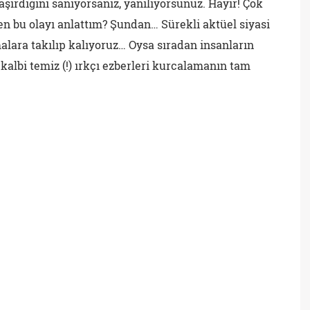
şaşırdığını sanıyorsanız, yanılıyorsunuz. Hayır! Çok
den bu olayı anlattım? Şundan… Sürekli aktüel siyasi
malara takılıp kalıyoruz… Oysa sıradan insanların
 kalbi temiz (!) ırkçı ezberleri kurcalamanın tam