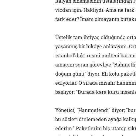
İtalyan sinemasının ustalarından P
vicdan için. Haklıydı. Ama ne fark 
fark eder? İmanı olmayanın birtakı
Üstelik tam ihtiyaç olduğunda orta
yaşanmış bir hikâye anlatayım. Orta
İstanbul'daki resmi mülteci barınm
amacını soran görevliye "Rahmetl
doğum günü" diyor. Eli kolu paketl
ediyorlar. O sırada misafir hanımı
başlıyor: "Burada kara kuru insanla
Yönetici, "Hanımefendi" diyor; "bur
bu sözleri dinlemeden ayağa kalkı
ederim." Paketlerini hiç utanıp sı