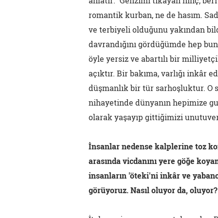
anlatır: "Genzimi tıkayan hınç, ber
romantik kurban, ne de hasım. Sad
ve terbiyeli olduğunu yakından bil
davrandığını gördüğümde hep bunu 
öyle yersiz ve abartılı bir milliye
açıktır. Bir bakıma, varlığı inkâr 
düşmanlık bir tür sarhoşluktur. O 
nihayetinde dünyanın hepimize gur
olarak yaşayıp gittiğimizi unutuver
İnsanlar nedense kalplerine toz ko
arasında vicdanını yere göğe koyam
insanların 'öteki'ni inkâr ve yaba
görüyoruz. Nasıl oluyor da, oluyor?