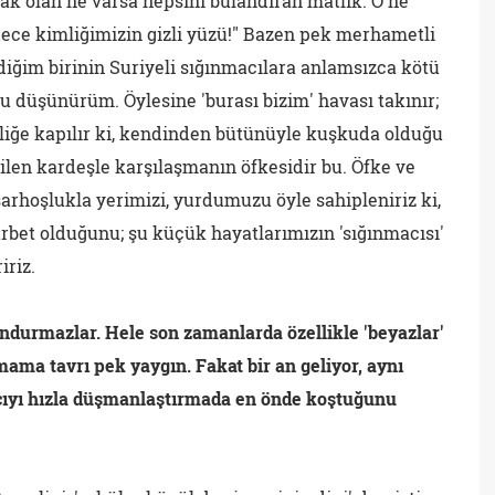
rak olan ne varsa hepsini bulandıran matlık. O ne
ece kimliğimizin gizli yüzü!" Bazen pek merhametli
diğim birinin Suriyeli sığınmacılara anlamsızca kötü
düşünürüm. Öylesine 'burası bizim' havası takınır;
tçiliğe kapılır ki, kendinden bütünüyle kuşkuda olduğu
edilen kardeşle karşılaşmanın öfkesidir bu. Öfke ve
sarhoşlukla yerimizi, yurdumuzu öyle sahipleniriz ki,
bet olduğunu; şu küçük hayatlarımızın 'sığınmacısı'
iriz.
ndurmazlar. Hele son zamanlarda özellikle 'beyazlar'
ama tavrı pek yaygın. Fakat bir an geliyor, aynı
ncıyı hızla düşmanlaştırmada en önde koştuğunu