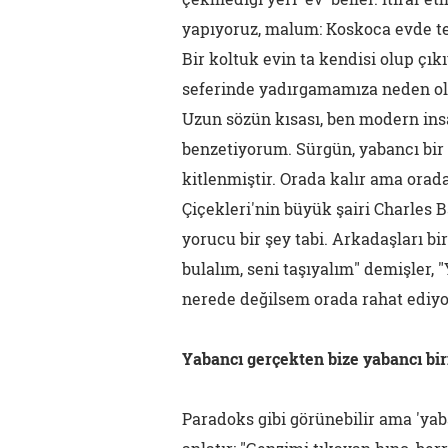
yapıyoruz, malum: Koskoca evde te
Bir koltuk evin ta kendisi olup çık
seferinde yadırgamamıza neden olan
Uzun sözün kısası, ben modern insan
benzetiyorum. Sürgün, yabancı bir
kitlenmiştir. Orada kalır ama orad
Çiçekleri'nin büyük şairi Charles B
yorucu bir şey tabi. Arkadaşları bi
bulalım, seni taşıyalım" demişler, "
nerede değilsem orada rahat ediy
Yabancı gerçekten bize yabancı bir
Paradoks gibi görünebilir ama 'yaba