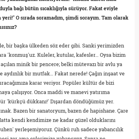
uyla bağı bütün sıcaklığıyla sürüyor. Fakat eviyle
ün yeri!" O sırada soramadım, şimdi sorayım. Tam olarak
mısınız?
de, bir başka ülkeden söz eder gibi. Sanki yerimizden
ara 'konmuş'uz. Kuleler, kutular, kafesler… Oysa bizim
açılan minik bir pencere; belki mütevazı bir avlu ya
e aydınlık bir mutfak… Fakat nerede! Çağın inşaat ve
uracağımıza karar veriyor. Popüler kültür de bizi
rmaya çalışıyor. Onca maddi ve manevi yatırıma
tür 'kürkçü dükkanı!' Dışardan döndüğümüz yer.
sığınak. Bazen bir sanatoryum, bazen de hapishane. Çare
Hatta kendi kendimize ne kadar güzel olduklarını
'ruhen' yerleşemiyoruz. Çünkü ruh sadece yabancılık
etmesi zor ama evlerimize yabancıyız. Sonra ne