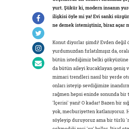
yurt. Şükür ki, modern insanın yurd
ilişkisi öyle mi ya! Evi sanki sürg
ne demek istemiştiniz, biraz açar 
Konut diyorlar şimdi! Evden değil 
yurdumuzdan fırlatılmışız da, oral
bütün istediğimiz belki gökyüzüne 
da bütün aileyi kucaklayan geniş v
mimari trendleri nasıl bir yerde ot
onları isteyip sevdiğimize inandı
rağmen hepsi eninde sonunda bir 
'İçerisi' yani! O kadar! Bazen bir 
yok, mecburiyetten katlanıyoruz. 
söyleyip duruyoruz ama bir türlü 
çekmediği yeri 'ev' beller. İtiraf 