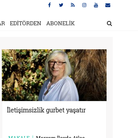
AR
EDİTÖRDEN
ABONELİK
İletişimsizlik gurbet yaşatır
MAKALE
Meryem İlayda Atlas