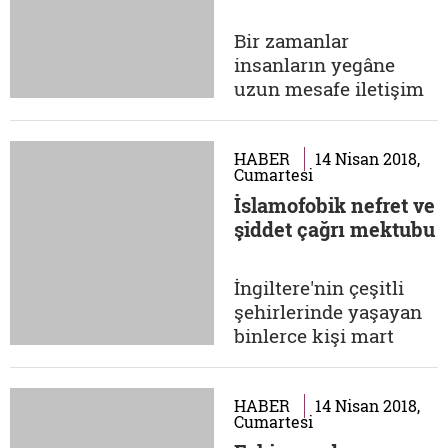
ABD'ye ve ABD
destekli hükümete
Bir zamanlar
karşı silahlı
insanların yegâne
mücadeleyi
uzun mesafe iletişim
sürdürüyor. ABD'ye
aracı olan mektuba
göre huzur ve barışı...
günümüzde pek
kimsenin itibar
HABER
14 Nisan 2018,
Cumartesi
ettiğini söylemek
İslamofobik nefret ve
mümkün değil ancak
şiddet çağrı mektubu
nadir de olsa mektubu
keşfeden yeni
mecralar da oluyor. 11
İngiltere'nin çeşitli
Eylül saldırılarından
şehirlerinde yaşayan
sonra şarbon
binlerce kişi mart
mikroplu mektuplarla
ayının başlarında
Amerikalıları...
posta kutularında
buldukları alışılmadık
HABER
14 Nisan 2018,
Cumartesi
türde bir mektupla