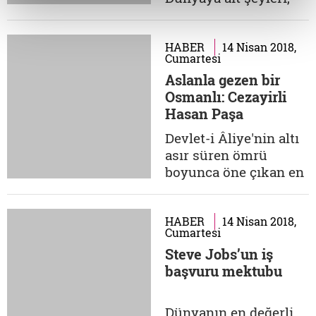
yazılmış, genellikle
bir gün gelip yok
doğayı konu edinen...
olacağını bile bile
neden biriktirsin?
HABER
14 Nisan 2018,
Cumartesi
Biriktirmek zaten
Aslanla gezen bir
ârifler tarafından çok
Osmanlı: Cezayirli
da hoş karşılanmayan
Hasan Paşa
bir kelime.
Biriktirmenin
Devlet-i Âliye'nin altı
dünyaya meyli
asır süren ömrü
artırdığını söyler
boyunca öne çıkan en
ârifler.
önemli özelliklerinden
Küçüklüğümden...
biri de, karşılaştığı
problemlere
HABER
14 Nisan 2018,
Cumartesi
geliştirdiği hızlı ve
Steve Jobs’un iş
kesin çözümlerdir. Bu
başvuru mektubu
çözümler mali, siyasi
ve askeri olabildiği
gibi geniş yelpazedeki
Dünyanın en değerli