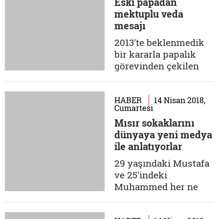
Eski papadan
şaşkınlığa uğradılar.
mektuplu veda
Zira bu düpedüz
mesajı
Müslümanlara karşı
nefret ve şiddet
2013'te beklenmedik
eylemlerine çağrı
bir kararla papalık
mektubuydu.
görevinden çekilen
Müslüman düşmanı...
16'ncı Benedikt
unvanlı Joseph
Ratzinger, Vatikan'da
HABER
14 Nisan 2018,
Cumartesi
eski bir manastıra
Mısır sokaklarını
çekilmişti. Günlerini
dünyaya yeni medya
orada ibadet, dua ile
ile anlatıyorlar
ve kendisine
gönderilen oldukça
29 yaşındaki Mustafa
yüklü mektuplara
ve 25'indeki
cevap vermekle
Muhammed her ne
geçiriyordu. Sâbık...
kadar Mısırlı olsalar
da adresleri sürekli