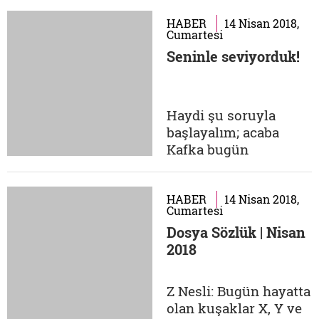
koleksiyonerlik bir
şov haline de dönüştü
HABER
14 Nisan 2018,
Cumartesi
ama bu işi hakkıyla
Seninle seviyorduk!
yapmanın ne demek
olduğunu neredeyse
bir ömrünü pul
biriktirmekle geçiren
Haydi şu soruyla
Ziya Ağaoğulları'na
başlayalım; acaba
sorduk. 60 senedir pul
Kafka bugün
biriktirdiğini...
yaşasaydı Milena'yla
mailleşir miydi,
mesajlaşır mıydı, o
HABER
14 Nisan 2018,
Cumartesi
ilişki nasıl kurulur ve
Dosya Sözlük | Nisan
sürerdi? Ne dersiniz?
2018
Şimdi, Kafka'nın
Milena'ya bir
mektubundaki şu
Z Nesli: Bugün hayatta
cümlesi geliyor
olan kuşaklar X, Y ve