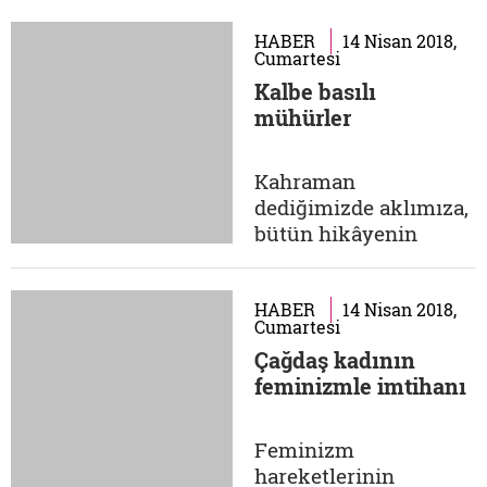
çocukluğuma dair
hatırladıklarım
HABER
14 Nisan 2018,
Cumartesi
arasında
Kalbe basılı
yoksunluğunu en
mühürler
güçlü şekilde
duyduğum şeylerden
biri budur. Bulduğum
Kahraman
resimli kitapları
dediğimizde aklımıza,
yetişkinlere
bütün hikâyenin
götürdüğümü,
kendisi etrafında
okumaları için onlara
döndüğü hatta
yalvardığımı
hikâyenin kendisi için
HABER
14 Nisan 2018,
Cumartesi
hatırlıyorum....
kurulduğu biri gelir.
Çağdaş kadının
Haksızlığa,
feminizmle imtihanı
adaletsizliğe
başkaldıran, yoksulu,
yetimi gözeten ve
Feminizm
sayesinde dünyanın
hareketlerinin