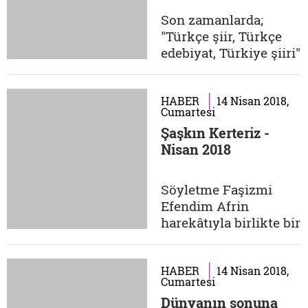
Pardon Neye
Son zamanlarda;
Bakmıştınız? Modern
"Türkçe şiir, Türkçe
Sanatın 150 Yıllık
edebiyat, Türkiye şiiri"
Şaşırtıcı, Sarsıcı, Kimi
gibi kavramsal olarak
Zaman...
dayanaksız ve
manasız, niyeti ise hiç
HABER
14 Nisan 2018,
Cumartesi
de iyi olmayan yeni
Şaşkın Kerteriz -
yeni ifadeler ortaya
Nisan 2018
atılıyor. Aslında
bunların sebebinin ne
olduğunu, neden
Söyletme Faşizmi
ortaya atıldığını en iyi
Efendim Afrin
bilenler, yine...
harekâtıyla birlikte bir
"söyletme faşizmi"
çıkmış ortaya. Benim
gibi düşünmek
HABER
14 Nisan 2018,
Cumartesi
zorunda değilmiş o.
Dünyanın sonuna
Farklı da