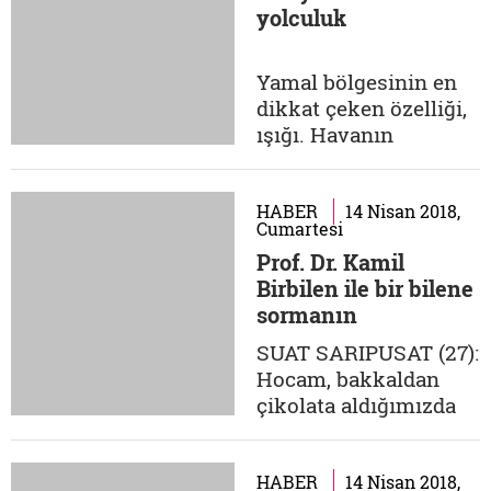
yolculuk
düşünebilirmiş,
hepimiz aynı
kumaştan mı
Yamal bölgesinin en
yaratılmışız sonuçta,
dikkat çeken özelliği,
yer bile damar
ışığı. Havanın
damarmış. Dolayısıyla
akşamüstü 4'te
o, savaştan yana...
karardığı bölgede
güneş doğduğu andan
HABER
14 Nisan 2018,
Cumartesi
itibaren ufuk
Prof. Dr. Kamil
çizgisinde asılı
Birbilen ile bir bilene
duruyor. Tundra bitki
sormanın
örtüsünün ve beyazın
dayanılmaz hafifliği
hâkim olduğu uçsuz
SUAT SARIPUSAT (27):
bucaksız topraklarda
Hocam, bakkaldan
güneş, saatlerce
çikolata aldığımızda
ufukta duran
çikolatayı satın almış
turuncu...
oluyoruz. Peki, bir
sanat eserini satın
HABER
14 Nisan 2018,