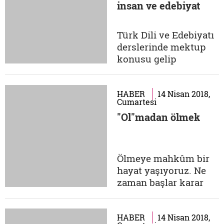
insan ve edebiyat
oturdu. Facebook,
Twitter, Instagram gibi
günlük rutinimizin
Türk Dili ve Edebiyatı
vazgeçilmez
derslerinde mektup
mecralarını da
konusu gelip
kapsayan yeni medya,
çattığında,
tam olarak...
öğrencilerime hemen
o meşhur soruyu
HABER
14 Nisan 2018,
Cumartesi
yöneltirim: "En son ne
"Ol"madan ölmek
zaman bir mektup
yazdınız?" Soruyu
bilerek bir muhatap
belirsizliği içinde
Ölmeye mahkûm bir
sormaya gayret
hayat yaşıyoruz. Ne
ederim. Kime
zaman başlar karar
yazdığımız çok da
veremiyor, ne zaman
önemli değildir...
biter bilemiyoruz. Bizi
diğer canlılardan
HABER
14 Nisan 2018,