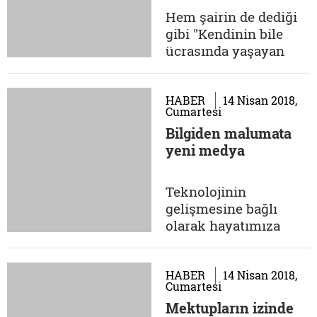
"youtuber olmak"
Hem şairin de dediği
veya "bir youtuberın
gibi "Kendinin bile
takipçisi olmak!" Kimi
ücrasında yaşayan
yaptığı...
benim için gidecek
yer ne kadar uzak
olabilir?" Artık o kadar
HABER
14 Nisan 2018,
Cumartesi
kendimizden uzağız
Bilgiden malumata
ki başka birinden
yeni medya
uzak olmanın ne
olduğunu bilmiyoruz.
İşte insanın birisini
Teknolojinin
özleyebildiği
gelişmesine bağlı
zamanlardan bir
olarak hayatımıza
mektup derlemesi...
yeni bir kavram
şeklinde girdi yeni
medya ve hemen
HABER
14 Nisan 2018,
Cumartesi
hepimizin hayatında
Mektupların izinde
neredeyse baş köşeye