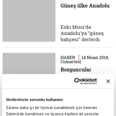
kitapları. Esas
Güneş ülke Anadolu
sevdiklerim, 20'lerde,
30'larda çıkanlar ama
sonraki yıllarda
yayınlananlara da
Eski Mısır'da
itirazım olmaz. Bu
Anadolu'ya "güneş
kitapları benim gibi
bahçesi" derlerdi.
takıntılı bir...
Mısır'da yaşayan
aydınlar, bilgiye
ulaşmak, kendilerini
HABER
14 Nisan 2018,
Cumartesi
geliştirmek için
Bozguncular
gemilere binip
Anadolu'ya gelirlerdi.
Torosların gölgesinde,
gürül gürül akan
Nereden aklına
suların yanı başında
geldiyse keratanın?
Verilerinizin sorumlu kullanımı
soluklanıp bu cennet
Durup dururken
ülkede bilgilerini...
Sizlere daha iyi bir hizmet sunabilmek için İnternet
"Kıymetli üsted!
Sitemizde kendimize ve üçüncü kişilere ait çerezler
Çocuklarına 'Sakın