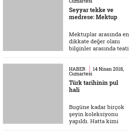
Cumartesi
ayıran bir akla ve
Seyyar tekke ve
kalbe sahibiz. Bu iki
medrese: Mektup
özelliğimiz ağır bir
sorumluluk yüklüyor
omuzlarımıza; Ol'ma
Mektuplar arasında en
sorumluluğu. Hayat
dikkate değer olanı
bir hediye
bilginler arasında teati
bilebilirsek,...
edilen mektuplardır.
İslam yazı geleneği
söz konusu olunca
HABER
14 Nisan 2018,
Cumartesi
talim ve tedris
Türk tarihinin pul
maksatlı yazılan
hali
mektuplar; bazen
hadis öğretmek, bazen
bir fetva, bazen
Bugüne kadar birçok
idarecilere yönelik
şeyin koleksiyonu
uyarı görevi taşır,
yapıldı. Hatta kimi
bazen...
zaman