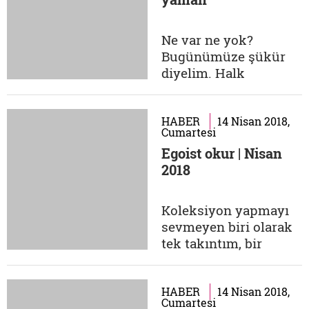
tezlerle Türk toplum
yapısına dair yeni
ufuklar sunan Kemal
Ne var ne yok?
Tahir'i, Prof. Dr.
Bugünümüze şükür
Kurtuluş Kayalı ile
diyelim. Halk
konuştuk....
otobüsüne en son ne
zaman bindiniz?
Yakın zamanda
HABER
14 Nisan 2018,
Cumartesi
bindim. Zaten, toplu
Egoist okur | Nisan
taşıma vasıtalarını
2018
kullanıyorum.
Telefonunuzu ne
zaman değiştirirsiniz?
Koleksiyon yapmayı
Kendisinden hayır
sevmeyen biri olarak
beklenmeyecek vakte
tek takıntım, bir
kadar elimde...
dönem Sovyetler
Birliği'nde
yayınlanmış çocuk
HABER
14 Nisan 2018,
Cumartesi