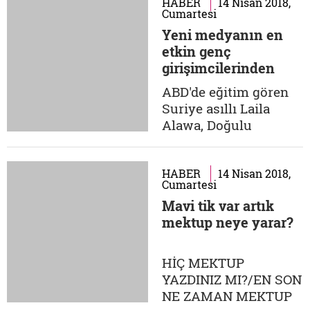
değişebiliyor. Mısırlı
HABER
14 Nisan 2018,
Cumartesi
bu iki genci Arap
Yeni medyanın en
dünyasında en çok
etkin genç
okunan yeni medya
girişimcilerinden
platformunun
oldu
patronları yapan olay
ABD'de eğitim gören
2012'de başladı. Mısır'ı
Suriye asıllı Laila
ayağa kaldıran
Alawa, Doğulu
protesto
olmakla birlikte yeni
gösterilerinden...
medyada dünya
çapında etkinlik
HABER
14 Nisan 2018,
Cumartesi
kazanan nadir
Mavi tik var artık
şahsiyetlerden.
mektup neye yarar?
2012'de Wellesley
College'dan mezun
olmadan önce 2011'de
HİÇ MEKTUP
ülkesi Suriye ile ilgili
YAZDINIZ MI?/EN SON
olarak yeni bir medya
NE ZAMAN MEKTUP
platformu olan