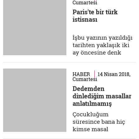
Cumartesi
aldığımızda da, sanatı
Paris'te bir türk
satın almış oluyor
istisnası
muyuz? Sevgili
Suatçığım, çok güzel
bir noktaya temas
İşbu yazının yazıldığı
ettin. Bu konuda bir
tarihten yaklaşık iki
doktora tezi
ay öncesine denk
çalışmıştım....
gelen, 15 Kasım 2017
tarihi benim için
heyecanla, özlemle,
HABER
14 Nisan 2018,
Cumartesi
hem üzüntü hem de
Dedemden
kendimden neşet eden
dinlediğim masallar
bir görev bilinciyle
anlatılmamış
dolup taştığım bir
masalın hikayesi
serüvenin
Çocukluğum
başlangıcıydı. Zira bu
süresince bana hiç
tarihte, vatanım
kimse masal
Türkiye...
anlatmadı. Sanırım