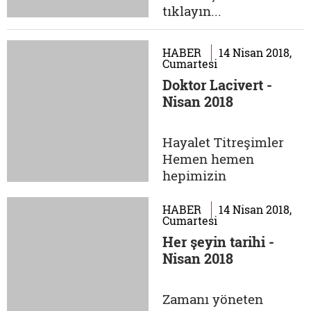
tıklayın...
HABER
14 Nisan 2018,
Cumartesi
Doktor Lacivert -
Nisan 2018
Hayalet Titreşimler
Hemen hemen
hepimizin
telefonumuz
çalmadığı halde
HABER
14 Nisan 2018,
Cumartesi
çaldığını sandığımız
Her şeyin tarihi -
yahut titremediği
Nisan 2018
halde titrediğini
zannedip tuş kilidini
açıp kapattığımız
Zamanı yöneten
zamanlar olmuştur