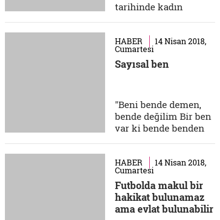
değiştiği birisidir
tarihinde kadın
kahraman. Elhak
algısını değiştirmiş
doğrudur da,...
isimlerden biri olan
Collette Dowling'in
HABER
14 Nisan 2018,
Cumartesi
etkileyici metni,
Sayısal ben
kadınların kurtarılma
arzuları, mücadeleden
kaçışları, çaresiz
olmaları, kör
"Beni bende demen,
adanışları, cinsel
bende değilim Bir ben
kimlik panikleri ve
var ki bende benden
elbette özgürlüğe
içeru" Acaba Yunus
uyanışları...
bununla ne demek
istemişti? Aradan
HABER
14 Nisan 2018,
Cumartesi
yüzyıllar geçtikten,
Futbolda makul bir
benliklerimiz tonla
hakikat bulunamaz
değişiklik geçirdikten
ama evlat bulunabilir
sonra, nasıl bir benlik