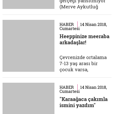
gerçeği yansıtmıyor
(Merve Aykutluğ
Papillon Digital Marka
Müdürü) Medya
dediğimiz kavram çok
HABER
14 Nisan 2018,
Cumartesi
uzun bir süredir
Heeppinize meeraba
hayatımızda olmasına
arkadaşlar!
rağmen artık bu
kavram geleneksel ve
yeni medya diye
Çevrenizde ortalama
ayrışmakta. Öncelikle
7-13 yaş arası bir
geleneksel medyada
çocuk varsa,
karşılaşılan...
kendisinden ya da
elindeki tabletten
başlıktaki gibi bir
HABER
14 Nisan 2018,
Cumartesi
cümle duymanız
"Karaağaca çakımla
büyük bir olasılık
ismini yazdım"
çünkü özellikle bu yaş
grubunun yeni trendi;