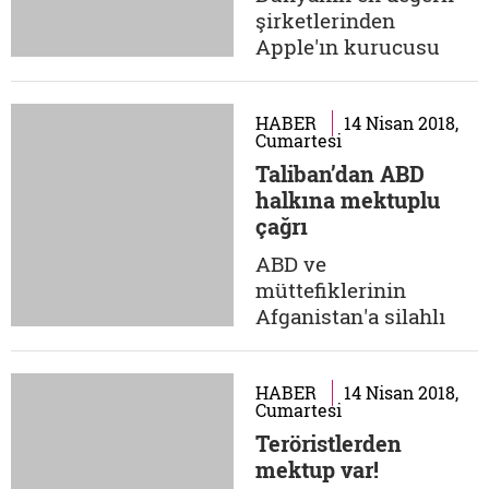
reformların hayata
şirketlerinden
geçirilmesini...
Apple'ın kurucusu
Steve Jobs, ekonomik
ve maddi açıdan
bakılınca başarının en
HABER
14 Nisan 2018,
Cumartesi
büyük timsallerinden
Taliban’dan ABD
biri oldu. Baba evinin
halkına mektuplu
garajında kurduğu
çağrı
şirket, binlerce kişiye
iş sağladı,
ABD ve
milyonlarcasına iş
müttefiklerinin
kapısı açtı. Zengin ve
Afganistan'a silahlı
başarılı...
müdahalesinin 17'nci
yılına girildi ancak
geçen sürede ülkede
HABER
14 Nisan 2018,
Cumartesi
ortalığın durulduğunu
Teröristlerden
söylemek mümkün
mektup var!
değil. Taliban halen