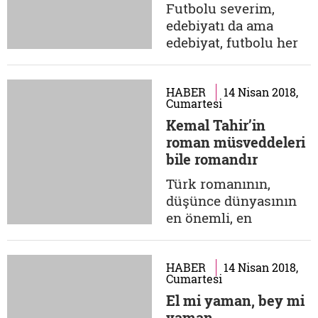
çıkartacaktık ortaya?
Futbolu severim,
Ve o bunu 800 yıl
edebiyatı da ama
öncesinden...
edebiyat, futbolu her
zaman sevmez.
Borges'in futbol
hakkındaki
HABER
14 Nisan 2018,
Cumartesi
görüşlerini
Kemal Tahir’in
yazmıştım.
roman müsveddeleri
"İngilizlerin icat ettiği
bile romandır
en kötü şey" diyordu
futbol için. Ülkemizin
Türk romanının,
edebiyatçıları da
düşünce dünyasının
kayıtsız kalmamış
en önemli, en
tabii ki bu toplu
tartışılan ve en özgün
sosyal trans...
isimlerinden biri de
Kemal Tahir'dir
HABER
14 Nisan 2018,
Cumartesi
şüphesiz. Ortaya attığı
El mi yaman, bey mi
fikirler ve özgün
yaman