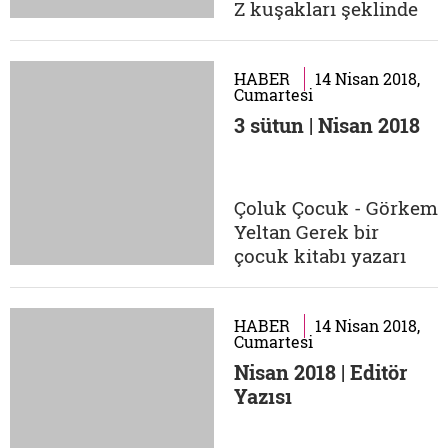
aklıma: "Beni
Z kuşakları şeklinde
istasyonda uğurlarken
adlandırılıyor. 1965-
gördüğüm...
1979 arasında
doğanlar X nesli, 1980-
HABER
14 Nisan 2018,
Cumartesi
1999 arasında
3 sütun | Nisan 2018
doğanlar Y nesli, 2000
sonrası doğanlar ise Z
nesli olarak
adlandırılıyor. Z
Çoluk Çocuk - Görkem
neslinin diğer
Yeltan Gerek bir
kuşaklara baskın
çocuk kitabı yazarı
gelen özelliği...
olarak gerekse bir
şeyler karalamak
üzere kâğıdı kalemi
HABER
14 Nisan 2018,
Cumartesi
elime aldığımda, belki
Nisan 2018 | Editör
de sinemanın içinde
Yazısı
sıkça gezindiğimden
hep şu soruları
sorarım kendime: