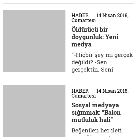
YAZDINIZ? Zamanında
NuDay...
çok yazdım ama uzun
zamandır mektup
HABER
14 Nisan 2018,
Cumartesi
yerine bu akıllı
Öldürücü bir
telefonları
doygunluk: Yeni
kullanıyorum. Yakın
medya
zamanda bir mektup
kaleme aldım ama.
"-Hiçbir şey mi gerçek
Kökenlerimi bulmak
değildi? -Sen
için eski
gerçektin. Seni
Yugoslavya'ya
izlemeyi bu kadar
mektup yolladım.
güzel yapan da
Elimizde...
buydu." Truman Show
HABER
14 Nisan 2018,
Cumartesi
(1998) Yeni medyadan
Sosyal medyaya
"yeni" ibaresinin
sığınmak: “Balon
kalkmasının zamanı
mutluluk hali”
geldi de...
Beğenilen her ileti