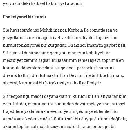
yeryüzündeki fiziksel hâkimiyet aracıdır.
Fonksiyonel bir kurgu
Şia havzasında ise Mehdi inancı, Kerbela ile somutlaşan ve
yüzyıllarca süren mağduriyet ve direniş diyalektiği üzerine
kurulu fonksiyonel bir kurgudur. On ikinci İmam'ın gaybet hâli,
Şiî siyasal düşüncesine geniş bir manevra kabiliyeti ve
meşrûiyet zemini sağlar. Bu tasarımın temel işlevi, topluma en
karanlık dönemlerde dahi bir gelecek perspektifi sunarak
direniş hattını diri tutmaktır. İran Devrimi ile birlikte bu inanç
sistemi, kurumsal bir bürokrasiye tahvil edilmiştir.
Şiî teopolitiği, maddi dayanaklarını kurucu bir anlatıyla tahkim
eder. İktidar, meşruiyetini bugünden devşirmek yerine tarihsel
trajedilere yaslanarak mevcudiyetini geçmişe eklemler. Bu
yapıda yas, keder ve ağıt kültürü salt bir duygu durumu değildir;
aksine toplumsal mobilizasyonu sürekli kılan ontolojik bir