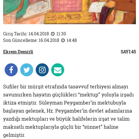
Giriş Tarihi: 14.04.2018
11:30
Son Güncelleme: 16.04.2018
14:48
Ekrem Demirli
SAYI:45
Sufiler bir mürşit etrafında tasavvuf terbiyesi almayı
savunurken hayatın güçlükleri “mektup” yoluyla irşadı
iktiza etmiştir. Süleyman Peygamber’in mektubuyla
başlayan gelenek, Hz. Peygamber’in devlet adamlarına
yazdığı mektupları ve büyük halifelerin irşat ve talim
maksatlı mektuplarıyla güçlü bir “sünnet” haline
gelmiştir.