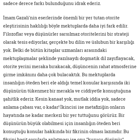
sadece derece farkı bulunduğunu idrak ederiz.
İmam Gazali'nin eserlerinde önemli bir yer tutan otorite
eleştirisinin haklılığı böyle mektuplarda daha iyi fark edilir.
Filozoflar veya düşünürler sarsılmaz otoritelerini bir strateji
olarak tesis ediyorlar, gerçekte bu dilin ve üslubun bir karşılığı
yok. Belki de bütün kitaplar uzmanları arasındaki
mektuplaşmalar şeklinde yazılsaydı dogmatik dil zayıflayacak,
otorite yerini meraka bırakacak, düşüncenin rahat atmosferine
girme imkânını daha çok bulacaktık. Bu mektuplarda
insanlığın öteden beri ele aldığı temel konular karşısında iki
düşünürün tükenmez bir merakla ve ciddiyetle konuştuğuna
şahitlik ederiz. Kesin kanaat yok, mutlak iddia yok, sadece
anlama çabası var, o kadar! İkincisi ise metafiziğin onların
hayatında ne kadar merkezi bir yer tuttuğunu görürüz. Bir
düşünürün büyük olabilmesi için insanlığın öteden beri
konuştuğu konular hakkında bir fikrinin olması lazımdır. Bu
fikrini basit sorularla anlatması ise onu "kurucu düşünür"