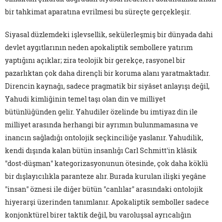
bir tahkimat aparatına evrilmesi bu süreçte gerçekleşir.
Siyasal düzlemdeki işlevsellik, sekülerleşmiş bir dünyada dahi
devlet aygıtlarının neden apokaliptik sembollere yatırım
yaptığını açıklar; zira teolojik bir gerekçe, rasyonel bir
pazarlıktan çok daha dirençli bir koruma alanı yaratmaktadır.
Direncin kaynağı, sadece pragmatik bir siyâset anlayışı değil,
Yahudi kimliğinin temel taşı olan din ve milliyet
bütünlüğünden gelir. Yahudiler özelinde bu imtiyaz din ile
milliyet arasında herhangi bir ayrımın bulunmamasına ve
inancın sağladığı ontolojik seçkinciliğe yaslanır. Yahudilik,
kendi dışında kalan bütün insanlığı Carl Schmitt'in klâsik
"dost-düşman" kategorizasyonunun ötesinde, çok daha köklü
bir dışlayıcılıkla paranteze alır. Burada kurulan ilişki yegâne
"insan" öznesi ile diğer bütün "canlılar" arasındaki ontolojik
hiyerarşi üzerinden tanımlanır. Apokaliptik semboller sadece
konjonktürel birer taktik değil, bu varoluşsal ayrıcalığın