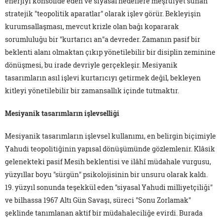
enerjiyi konsolide eden ve siyâsal hedeflere meşruiyet sunan
stratejik "teopolitik aparatlar" olarak işlev görür. Bekleyişin
kurumsallaşması, mevcut krizle olan bağı kopararak
sorumluluğu bir "kurtarıcı an"a devreder. Zamanın pasif bir
beklenti alanı olmaktan çıkıp yönetilebilir bir disiplin zeminine
dönüşmesi, bu irade devriyle gerçekleşir. Mesiyanik
tasarımların asıl işlevi kurtarıcıyı getirmek değil, bekleyen
kitleyi yönetilebilir bir zamansallık içinde tutmaktır.
Mesiyanik tasarımların işlevselliği
Mesiyanik tasarımların işlevsel kullanımı, en belirgin biçimiyle
Yahudi teopolitiğinin yapısal dönüşümünde gözlemlenir. Klâsik
gelenekteki pasif Mesih beklentisi ve ilâhî müdahale vurgusu,
yüzyıllar boyu "sürgün" psikolojisinin bir unsuru olarak kaldı.
19. yüzyıl sonunda teşekkül eden "siyasal Yahudi milliyetçiliği"
ve bilhassa 1967 Altı Gün Savaşı, süreci "Sonu Zorlamak"
şeklinde tanımlanan aktif bir müdahaleciliğe evirdi. Burada