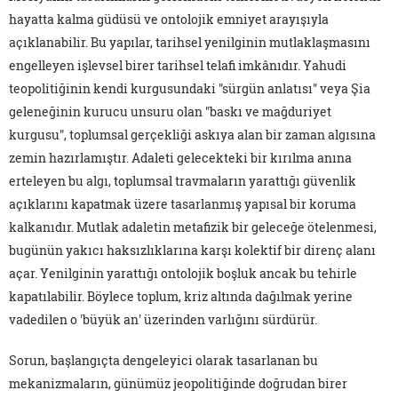
hayatta kalma güdüsü ve ontolojik emniyet arayışıyla
açıklanabilir. Bu yapılar, tarihsel yenilginin mutlaklaşmasını
engelleyen işlevsel birer tarihsel telafi imkânıdır. Yahudi
teopolitiğinin kendi kurgusundaki "sürgün anlatısı" veya Şia
geleneğinin kurucu unsuru olan "baskı ve mağduriyet
kurgusu", toplumsal gerçekliği askıya alan bir zaman algısına
zemin hazırlamıştır. Adaleti gelecekteki bir kırılma anına
erteleyen bu algı, toplumsal travmaların yarattığı güvenlik
açıklarını kapatmak üzere tasarlanmış yapısal bir koruma
kalkanıdır. Mutlak adaletin metafizik bir geleceğe ötelenmesi,
bugünün yakıcı haksızlıklarına karşı kolektif bir direnç alanı
açar. Yenilginin yarattığı ontolojik boşluk ancak bu tehirle
kapatılabilir. Böylece toplum, kriz altında dağılmak yerine
vadedilen o 'büyük an' üzerinden varlığını sürdürür.
Sorun, başlangıçta dengeleyici olarak tasarlanan bu
mekanizmaların, günümüz jeopolitiğinde doğrudan birer