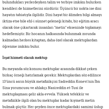
bulundukları yerlerdeyken talim ve terbiye imkânı bulurken
kendileri de hizmetlerini sürdürür. Üçüncü bir nokta ise dini
hayatın tabiatıyla ilgilidir. Dini hayat bir âlimden bilgi almayı
iktiza etse bile ehl-i sünnet geleneği kitabı, bir eğitim aracı
olarak öne çıkartarak insanları "metin" ekseninde toplamayı
hedeflemiştir. Bir hocanın halkasında bulunmak zorunda
kalmadan herkes kitaptan, daha özel olarak mektuplardan
öğrenme imkânı bulur.
İrşat hizmeti olarak mektup
Bu meyanda söz konusu mektuplar arasında dikkat çeken
birkaç örneği hatırlamak gerekir. Mektuplardan söz edilince
13'üncü asrın büyük metafizikçisi Sadreddin Konevi'nin İbn
Sina yorumcusu ve ahlakçı Nasireddin et-Tusi ile
mektuplaşması gelir akla evvela. Yüksek tefekkür ve
metafizikle ilgili olan bu mektuplar kadar kıymetli metin
bulmak güçtür. Her şeyden önce mektuplardaki samimi üslup