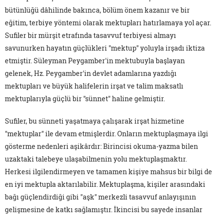
bütünlüğü dâhilinde bakınca, bölüm önem kazanır ve bir
eğitim, terbiye yöntemi olarak mektupları hatırlamaya yol açar.
Sufiler bir mürşit etrafında tasavvuf terbiyesi almayı
savunurken hayatın güçlükleri "mektup" yoluyla irşadı iktiza
etmiştir. Süleyman Peygamber'in mektubuyla başlayan
gelenek, Hz. Peygamber'in devlet adamlarına yazdığı
mektupları ve büyük halifelerin irşat ve talim maksatlı
mektuplarıyla güçlü bir "sünnet" haline gelmiştir.
Sufiler, bu sünneti yaşatmaya çalışarak irşat hizmetine
"mektuplar" ile devam etmişlerdir. Onların mektuplaşmaya ilgi
gösterme nedenleri aşikârdır: Birincisi okuma-yazma bilen
uzaktaki talebeye ulaşabilmenin yolu mektuplaşmaktır.
Herkesi ilgilendirmeyen ve tamamen kişiye mahsus bir bilgi de
en iyi mektupla aktarılabilir. Mektuplaşma, kişiler arasındaki
bağı güçlendirdiği gibi "aşk" merkezli tasavvuf anlayışının
gelişmesine de katkı sağlamıştır. İkincisi bu sayede insanlar