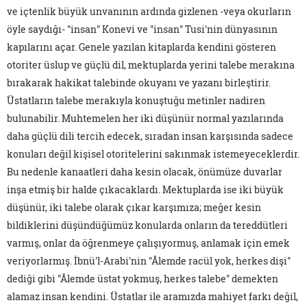
ve içtenlik büyük unvanının ardında gizlenen -veya okurların
öyle saydığı- "insan" Konevi ve "insan" Tusi'nin dünyasının
kapılarını açar. Genele yazılan kitaplarda kendini gösteren
otoriter üslup ve güçlü dil, mektuplarda yerini talebe merakına
bırakarak hakikat talebinde okuyanı ve yazanı birleştirir.
Üstatların talebe merakıyla konuştuğu metinler nadiren
bulunabilir. Muhtemelen her iki düşünür normal yazılarında
daha güçlü dili tercih edecek, sıradan insan karşısında sadece
konuları değil kişisel otoritelerini sakınmak istemeyeceklerdir.
Bu nedenle kanaatleri daha kesin olacak, önümüze duvarlar
inşa etmiş bir halde çıkacaklardı. Mektuplarda ise iki büyük
düşünür, iki talebe olarak çıkar karşımıza; meğer kesin
bildiklerini düşündüğümüz konularda onların da tereddütleri
varmış, onlar da öğrenmeye çalışıyormuş, anlamak için emek
veriyorlarmış. İbnü'l-Arabi'nin "Âlemde racül yok, herkes dişi"
dediği gibi "Âlemde üstat yokmuş, herkes talebe" demekten
alamaz insan kendini. Üstatlar ile aramızda mahiyet farkı değil,