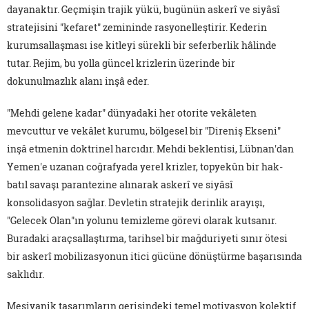
dayanaktır. Geçmişin trajik yükü, bugünün askerî ve siyâsî
stratejisini "kefaret" zemininde rasyonelleştirir. Kederin
kurumsallaşması ise kitleyi sürekli bir seferberlik hâlinde
tutar. Rejim, bu yolla güncel krizlerin üzerinde bir
dokunulmazlık alanı inşâ eder.
"Mehdi gelene kadar" dünyadaki her otorite vekâleten
mevcuttur ve vekâlet kurumu, bölgesel bir "Direniş Ekseni"
inşâ etmenin doktrinel harcıdır. Mehdi beklentisi, Lübnan'dan
Yemen'e uzanan coğrafyada yerel krizler, topyekûn bir hak-
batıl savaşı parantezine alınarak askerî ve siyâsî
konsolidasyon sağlar. Devletin stratejik derinlik arayışı,
"Gelecek Olan"ın yolunu temizleme görevi olarak kutsanır.
Buradaki araçsallaştırma, tarihsel bir mağduriyeti sınır ötesi
bir askerî mobilizasyonun itici gücüne dönüştürme başarısında
saklıdır.
Mesiyanik tasarımların gerisindeki temel motivasyon kolektif