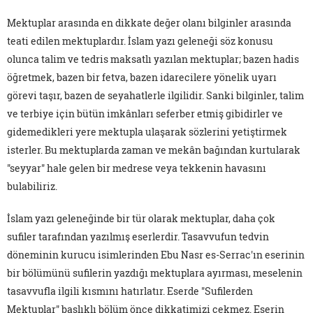
Mektuplar arasında en dikkate değer olanı bilginler arasında
teati edilen mektuplardır. İslam yazı geleneği söz konusu
olunca talim ve tedris maksatlı yazılan mektuplar; bazen hadis
öğretmek, bazen bir fetva, bazen idarecilere yönelik uyarı
görevi taşır, bazen de seyahatlerle ilgilidir. Sanki bilginler, talim
ve terbiye için bütün imkânları seferber etmiş gibidirler ve
gidemedikleri yere mektupla ulaşarak sözlerini yetiştirmek
isterler. Bu mektuplarda zaman ve mekân bağından kurtularak
"seyyar" hale gelen bir medrese veya tekkenin havasını
bulabiliriz.
İslam yazı geleneğinde bir tür olarak mektuplar, daha çok
sufiler tarafından yazılmış eserlerdir. Tasavvufun tedvin
döneminin kurucu isimlerinden Ebu Nasr es-Serrac'ın eserinin
bir bölümünü sufilerin yazdığı mektuplara ayırması, meselenin
tasavvufla ilgili kısmını hatırlatır. Eserde "Sufilerden
Mektuplar" başlıklı bölüm önce dikkatimizi çekmez. Eserin