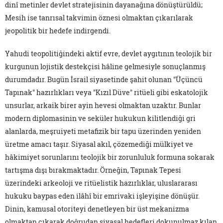
dinî metinler devlet stratejisinin dayanağına dönüştürüldü;
Mesih ise tanrısal takvimin öznesi olmaktan çıkarılarak
jeopolitik bir hedefe indirgendi.
Yahudi teopolitiğindeki aktif evre, devlet aygıtının teolojik bir
kurgunun lojistik destekçisi hâline gelmesiyle sonuçlanmış
durumdadır. Bugün İsrail siyasetinde şahit olunan "Üçüncü
Tapınak" hazırlıkları veya "Kızıl Düve" ritüeli gibi eskatolojik
unsurlar, arkaik birer ayin hevesi olmaktan uzaktır. Bunlar
modern diplomasinin ve seküler hukukun kilitlendiği gri
alanlarda, meşruiyeti metafizik bir tapu üzerinden yeniden
üretme amacı taşır. Siyasal akıl, çözemediği mülkiyet ve
hâkimiyet sorunlarını teolojik bir zorunluluk formuna sokarak
tartışma dışı bırakmaktadır. Örneğin, Tapınak Tepesi
üzerindeki arkeoloji ve ritüelistik hazırlıklar, uluslararası
hukuku baypas eden ilâhî bir emrivaki işleyişine dönüşür.
Dinin, kamusal otoriteyi denetleyen bir üst mekanizma
olmaktan çıkarak doğrudan siyasal hedefleri dokunulmaz kılan