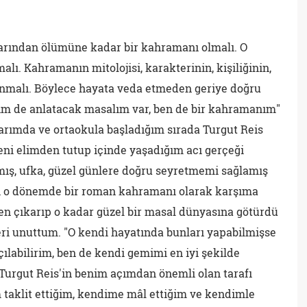
arından ölümüne kadar bir kahramanı olmalı. O
lı. Kahramanın mitolojisi, karakterinin, kişiliğinin,
nmalı. Böylece hayata veda etmeden geriye doğru
im de anlatacak masalım var, ben de bir kahramanım"
larımda ve ortaokula başladığım sırada Turgut Reis
ni elimden tutup içinde yaşadığım acı gerçeği
mış, ufka, güzel günlere doğru seyretmemi sağlamış
s'in o dönemde bir roman kahramanı olarak karşıma
lden çıkarıp o kadar güzel bir masal dünyasına götürdü
eri unuttum. "O kendi hayatında bunları yapabilmişse
ılabilirim, ben de kendi gemimi en iyi şekilde
 Turgut Reis'in benim açımdan önemli olan tarafı
 taklit ettiğim, kendime mâl ettiğim ve kendimle