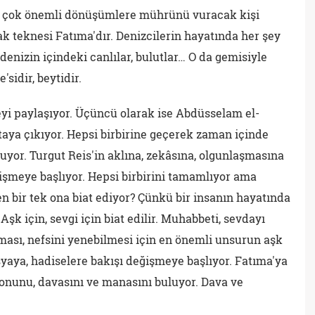
da çok önemli dönüşümlere mührünü vuracak kişi
rak teknesi Fatıma'dır. Denizcilerin hayatında her şey
 denizin içindeki canlılar, bulutlar… O da gemisiyle
idir, beytidir.
yi paylaşıyor. Üçüncü olarak ise Abdüsselam el-
taya çıkıyor. Hepsi birbirine geçerek zaman içinde
luyor. Turgut Reis'in aklına, zekâsına, olgunlaşmasına
işmeye başlıyor. Hepsi birbirini tamamlıyor ama
en bir tek ona biat ediyor? Çünkü bir insanın hayatında
Aşk için, sevgi için biat edilir. Muhabbeti, sevdayı
lması, nefsini yenebilmesi için en önemli unsurun aşk
şyaya, hadiselere bakışı değişmeye başlıyor. Fatıma'ya
yonunu, davasını ve manasını buluyor. Dava ve