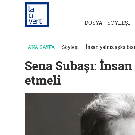
DOSYA
SÖYLEŞİ
ANA SAYFA
Söyleşi
İnsan yalnız aşka bia
Sena Subaşı: İnsan 
etmeli