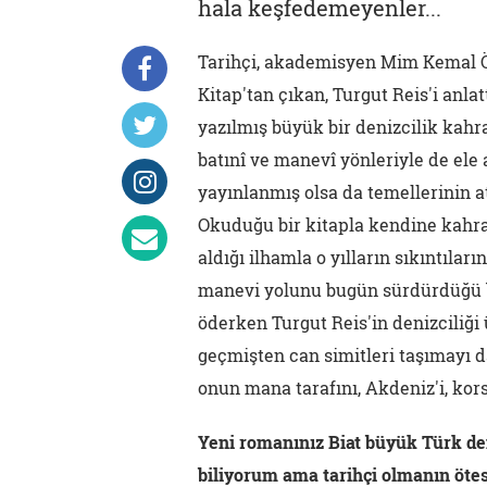
hala keşfedemeyenler...
Tarihçi, akademisyen Mim Kemal Ök
Kitap'tan çıkan, Turgut Reis'i anlat
yazılmış büyük bir denizcilik kahra
batınî ve manevî yönleriyle de ele
yayınlanmış olsa da temellerinin a
Okuduğu bir kitapla kendine kahra
aldığı ilhamla o yılların sıkıntılar
manevi yolunu bugün sürdürdüğü b
öderken Turgut Reis'in denizciliğ
geçmişten can simitleri taşımayı d
onun mana tarafını, Akdeniz'i, kor
Yeni romanınız Biat büyük Türk deni
biliyorum ama tarihçi olmanın ötesi