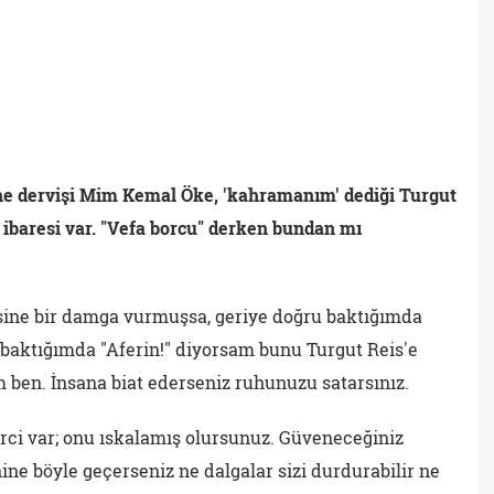
ne dervişi Mim Kemal Öke, 'kahramanım' dediği Turgut
" ibaresi var. "Vefa borcu" derken bundan mı
sine bir damga vurmuşsa, geriye doğru baktığımda
baktığımda "Aferin!" diyorsam bunu Turgut Reis'e
ben. İnsana biat ederseniz ruhunuzu satarsınız.
rci var; onu ıskalamış olursunuz. Güveneceğiniz
ne böyle geçerseniz ne dalgalar sizi durdurabilir ne