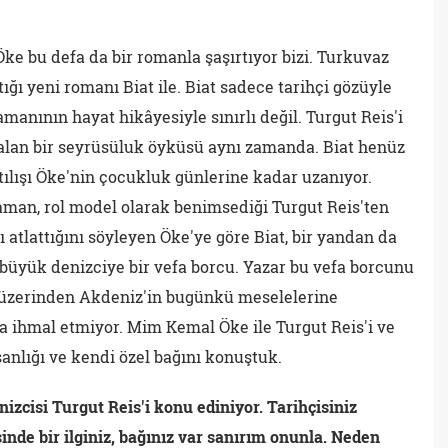
e bu defa da bir romanla şaşırtıyor bizi. Turkuvaz
tığı yeni romanı Biat ile. Biat sadece tarihçi gözüyle
manının hayat hikâyesiyle sınırlı değil. Turgut Reis'i
 alan bir seyrüsüluk öyküsü aynı zamanda. Biat henüz
tılışı Öke'nin çocukluk günlerine kadar uzanıyor.
man, rol model olarak benimsediği Turgut Reis'ten
ını atlattığını söyleyen Öke'ye göre Biat, bir yandan da
üyük denizciye bir vefa borcu. Yazar bu vefa borcunu
i üzerinden Akdeniz'in bugünkü meselelerine
a ihmal etmiyor. Mim Kemal Öke ile Turgut Reis'i ve
sanlığı ve kendi özel bağını konuştuk.
zcisi Turgut Reis'i konu ediniyor. Tarihçisiniz
nde bir ilginiz, bağınız var sanırım onunla. Neden