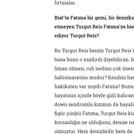
fırtınalar.
Biat'ta Fatıma bir gemi, bir denizkı
etmeyen Turgut Reis Fatıma'ya biat
ediyor Turgut Reis?
Bu Turgut Reis benim Turgut Reis'i
bana bunu o yazdırdı diyebilirim. İ
liman olması, ruh nedimi çok öneml
halüsinasyonu mudur? Kendini haya
hakikaten var mıydı Fatıma? Bun
hayatının içinde böyle gizli kahr
down sendromlu kızımın da hayali 
figür çünkü Fatıma, Turgut Reis kü
korsanlığın ne olduğunu, denize nas
olmuştur. Hem denizdedir hem de i