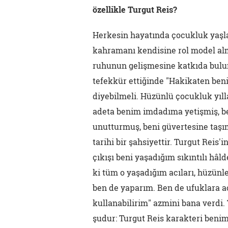
özellikle Turgut Reis?
Herkesin hayatında çocukluk yaşl
kahramanı kendisine rol model alma
ruhunun gelişmesine katkıda bulu
tefekkür ettiğinde "Hakikaten ben
diyebilmeli. Hüzünlü çocukluk yıl
adeta benim imdadıma yetişmiş, be
unutturmuş, beni güvertesine taşı
tarihi bir şahsiyettir. Turgut Rei
çıkışı beni yaşadığım sıkıntılı hâ
ki tüm o yaşadığım acıları, hüzünl
ben de yaparım. Ben de ufuklara aç
kullanabilirim" azmini bana verdi.
şudur: Turgut Reis karakteri benim