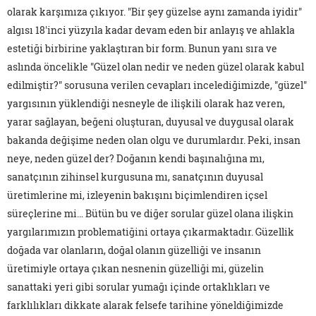
olarak karşımıza çıkıyor. "Bir şey güzelse aynı zamanda iyidir"
algısı 18'inci yüzyıla kadar devam eden bir anlayış ve ahlakla
estetiği birbirine yaklaştıran bir form. Bunun yanı sıra ve
aslında öncelikle "Güzel olan nedir ve neden güzel olarak kabul
edilmiştir?" sorusuna verilen cevapları incelediğimizde, "güzel"
yargısının yüklendiği nesneyle de ilişkili olarak haz veren,
yarar sağlayan, beğeni oluşturan, duyusal ve duygusal olarak
bakanda değişime neden olan olgu ve durumlardır. Peki, insan
neye, neden güzel der? Doğanın kendi başınalığına mı,
sanatçının zihinsel kurgusuna mı, sanatçının duyusal
üretimlerine mi, izleyenin bakışını biçimlendiren içsel
süreçlerine mi… Bütün bu ve diğer sorular güzel olana ilişkin
yargılarımızın problematiğini ortaya çıkarmaktadır. Güzellik
doğada var olanların, doğal olanın güzelliği ve insanın
üretimiyle ortaya çıkan nesnenin güzelliği mi, güzelin
sanattaki yeri gibi sorular yumağı içinde ortaklıkları ve
farklılıkları dikkate alarak felsefe tarihine yöneldiğimizde