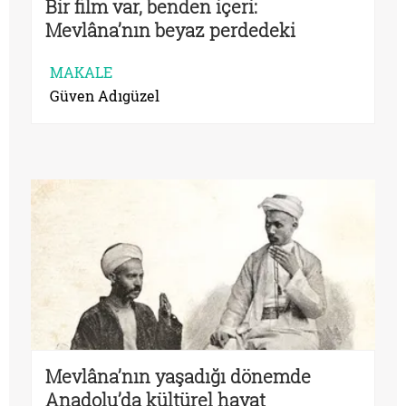
Bir film var, benden içeri:
Mevlâna’nın beyaz perdedeki
serüveni
MAKALE
Güven Adıgüzel
Mevlâna’nın yaşadığı dönemde
Anadolu’da kültürel hayat