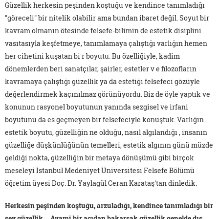
Güzellik herkesin peşinden koştuğu ve kendince tanımladığı
"göreceli" bir nitelik olabilir ama bundan ibaret değil. Soyut bir
kavram olmanın ötesinde felsefe-bilimin de estetik disiplini
vasıtasıyla keşfetmeye, tanımlamaya çalıştığı varlığın hemen
her cihetini kuşatan bi r boyutu. Bu özelliğiyle, kadim
dönemlerden beri sanatçılar, şairler, estetler v e filozofların
kavramaya çalıştığı güzellik ya da estetiği felsefeci gözüyle
değerlendirmek kaçınılmaz görünüyordu. Biz de öyle yaptık ve
konunun rasyonel boyutunun yanında sezgisel ve irfani
boyutunu da es geçmeyen bir felsefeciyle konuştuk. Varlığın
estetik boyutu, güzelliğin ne olduğu, nasıl algılandığı , insanın
güzelliğe düşkünlüğünün temelleri, estetik algının günü müzde
geldiği nokta, güzelliğin bir metaya dönüşümü gibi birçok
meseleyi İstanbul Medeniyet Üniversitesi Felsefe Bölümü
öğretim üyesi Doç. Dr. Yaylagül Ceran Karataş'tan dinledik.
Herkesin peşinden koştuğu, arzuladığı, kendince tanımladığı bir
şey güzellik... Avami bir açıdan bakarsak güzellik genelde dış