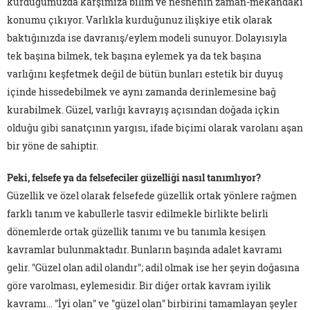
kurduğumuzda karşımıza bilim ve nesnenin zaman-mekândaki
konumu çıkıyor. Varlıkla kurduğunuz ilişkiye etik olarak
baktığınızda ise davranış/eylem modeli sunuyor. Dolayısıyla
tek başına bilmek, tek başına eylemek ya da tek başına
varlığını keşfetmek değil de bütün bunları estetik bir duyuş
içinde hissedebilmek ve aynı zamanda derinlemesine bağ
kurabilmek. Güzel, varlığı kavrayış açısından doğada içkin
olduğu gibi sanatçının yargısı, ifade biçimi olarak varolanı aşan
bir yöne de sahiptir.
Peki, felsefe ya da felsefeciler güzelliği nasıl tanımlıyor?
Güzellik ve özel olarak felsefede güzellik ortak yönlere rağmen
farklı tanım ve kabullerle tasvir edilmekle birlikte belirli
dönemlerde ortak güzellik tanımı ve bu tanımla kesişen
kavramlar bulunmaktadır. Bunların başında adalet kavramı
gelir. "Güzel olan adil olandır"; adil olmak ise her şeyin doğasına
göre varolması, eylemesidir. Bir diğer ortak kavram iyilik
kavramı… "İyi olan" ve "güzel olan" birbirini tamamlayan şeyler