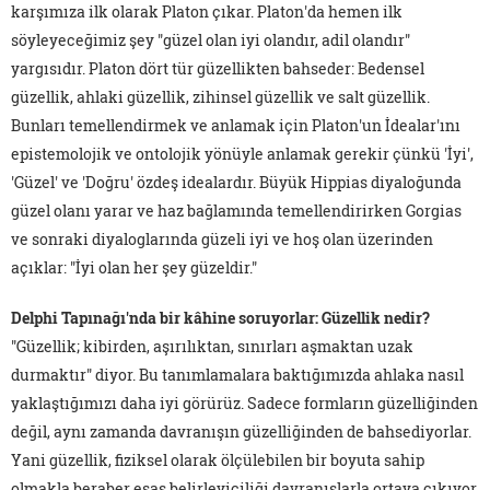
karşımıza ilk olarak Platon çıkar. Platon'da hemen ilk
söyleyeceğimiz şey "güzel olan iyi olandır, adil olandır"
yargısıdır. Platon dört tür güzellikten bahseder: Bedensel
güzellik, ahlaki güzellik, zihinsel güzellik ve salt güzellik.
Bunları temellendirmek ve anlamak için Platon'un İdealar'ını
epistemolojik ve ontolojik yönüyle anlamak gerekir çünkü 'İyi',
'Güzel' ve 'Doğru' özdeş idealardır. Büyük Hippias diyaloğunda
güzel olanı yarar ve haz bağlamında temellendirirken Gorgias
ve sonraki diyaloglarında güzeli iyi ve hoş olan üzerinden
açıklar: "İyi olan her şey güzeldir."
Delphi Tapınağı'nda bir kâhine soruyorlar: Güzellik nedir?
"Güzellik; kibirden, aşırılıktan, sınırları aşmaktan uzak
durmaktır" diyor. Bu tanımlamalara baktığımızda ahlaka nasıl
yaklaştığımızı daha iyi görürüz. Sadece formların güzelliğinden
değil, aynı zamanda davranışın güzelliğinden de bahsediyorlar.
Yani güzellik, fiziksel olarak ölçülebilen bir boyuta sahip
olmakla beraber esas belirleyiciliği davranışlarla ortaya çıkıyor.