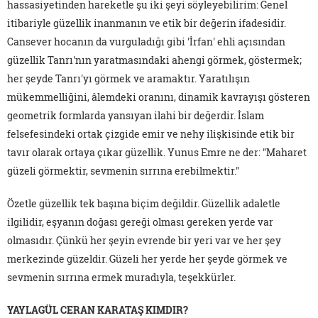
hassasiyetinden hareketle şu iki şeyi söyleyebilirim: Genel
itibariyle güzellik inanmanın ve etik bir değerin ifadesidir.
Cansever hocanın da vurguladığı gibi 'İrfan' ehli açısından
güzellik Tanrı'nın yaratmasındaki ahengi görmek, göstermek;
her şeyde Tanrı'yı görmek ve aramaktır. Yaratılışın
mükemmelliğini, âlemdeki oranını, dinamik kavrayışı gösteren
geometrik formlarda yansıyan ilahi bir değerdir. İslam
felsefesindeki ortak çizgide emir ve nehy ilişkisinde etik bir
tavır olarak ortaya çıkar güzellik. Yunus Emre ne der: "Maharet
güzeli görmektir, sevmenin sırrına erebilmektir."
Özetle güzellik tek başına biçim değildir. Güzellik adaletle
ilgilidir, eşyanın doğası gereği olması gereken yerde var
olmasıdır. Çünkü her şeyin evrende bir yeri var ve her şey
merkezinde güzeldir. Güzeli her yerde her şeyde görmek ve
sevmenin sırrına ermek muradıyla, teşekkürler.
YAYLAGÜL CERAN KARATAŞ KIMDIR?