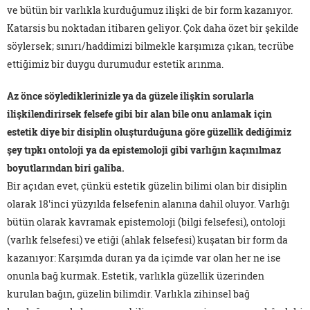
ve bütün bir varlıkla kurduğumuz ilişki de bir form kazanıyor.
Katarsis bu noktadan itibaren geliyor. Çok daha özet bir şekilde
söylersek; sınırı/haddimizi bilmekle karşımıza çıkan, tecrübe
ettiğimiz bir duygu durumudur estetik arınma.
Az önce söylediklerinizle ya da güzele ilişkin sorularla
ilişkilendirirsek felsefe gibi bir alan bile onu anlamak için
estetik diye bir disiplin oluşturduğuna göre güzellik dediğimiz
şey tıpkı ontoloji ya da epistemoloji gibi varlığın kaçınılmaz
boyutlarından biri galiba.
Bir açıdan evet, çünkü estetik güzelin bilimi olan bir disiplin
olarak 18'inci yüzyılda felsefenin alanına dahil oluyor. Varlığı
bütün olarak kavramak epistemoloji (bilgi felsefesi), ontoloji
(varlık felsefesi) ve etiği (ahlak felsefesi) kuşatan bir form da
kazanıyor: Karşımda duran ya da içimde var olan her ne ise
onunla bağ kurmak. Estetik, varlıkla güzellik üzerinden
kurulan bağın, güzelin bilimdir. Varlıkla zihinsel bağ