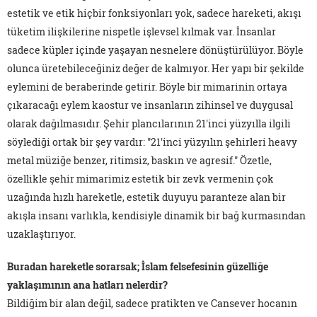
estetik ve etik hiçbir fonksiyonları yok, sadece hareketi, akışı
tüketim ilişkilerine nispetle işlevsel kılmak var. İnsanlar
sadece küpler içinde yaşayan nesnelere dönüştürülüyor. Böyle
olunca üretebileceğiniz değer de kalmıyor. Her yapı bir şekilde
eylemini de beraberinde getirir. Böyle bir mimarinin ortaya
çıkaracağı eylem kaostur ve insanların zihinsel ve duygusal
olarak dağılmasıdır. Şehir plancılarının 21'inci yüzyılla ilgili
söylediği ortak bir şey vardır: "21'inci yüzyılın şehirleri heavy
metal müziğe benzer, ritimsiz, baskın ve agresif." Özetle,
özellikle şehir mimarimiz estetik bir zevk vermenin çok
uzağında hızlı hareketle, estetik duyuyu paranteze alan bir
akışla insanı varlıkla, kendisiyle dinamik bir bağ kurmasından
uzaklaştırıyor.
Buradan hareketle sorarsak; İslam felsefesinin güzelliğe
yaklaşımının ana hatları nelerdir?
Bildiğim bir alan değil, sadece pratikten ve Cansever hocanın