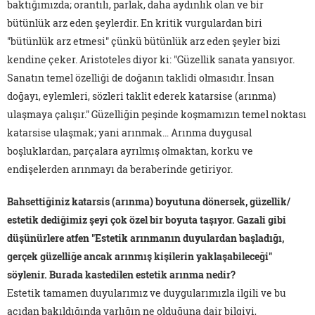
baktığımızda; orantılı, parlak, daha aydınlık olan ve bir
bütünlük arz eden şeylerdir. En kritik vurgulardan biri
"bütünlük arz etmesi" çünkü bütünlük arz eden şeyler bizi
kendine çeker. Aristoteles diyor ki: "Güzellik sanata yansıyor.
Sanatın temel özelliği de doğanın taklidi olmasıdır. İnsan
doğayı, eylemleri, sözleri taklit ederek katarsise (arınma)
ulaşmaya çalışır." Güzelliğin peşinde koşmamızın temel noktası
katarsise ulaşmak; yani arınmak… Arınma duygusal
boşluklardan, parçalara ayrılmış olmaktan, korku ve
endişelerden arınmayı da beraberinde getiriyor.
Bahsettiğiniz katarsis (arınma) boyutuna dönersek, güzellik/
estetik dediğimiz şeyi çok özel bir boyuta taşıyor. Gazali gibi
düşünürlere atfen "Estetik arınmanın duyulardan başladığı,
gerçek güzelliğe ancak arınmış kişilerin yaklaşabileceği"
söylenir. Burada kastedilen estetik arınma nedir?
Estetik tamamen duyularımız ve duygularımızla ilgili ve bu
açıdan bakıldığında varlığın ne olduğuna dair bilgiyi,