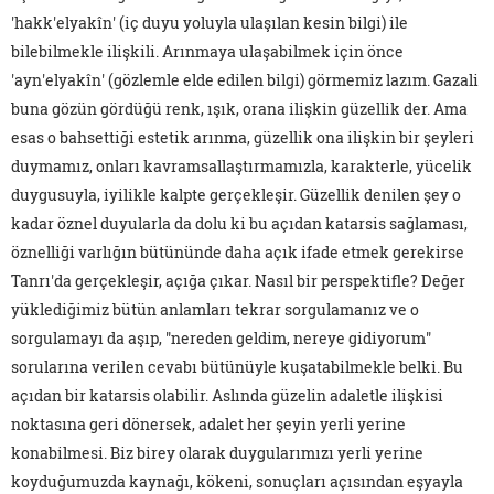
'hakk'elyakîn' (iç duyu yoluyla ulaşılan kesin bilgi) ile
bilebilmekle ilişkili. Arınmaya ulaşabilmek için önce
'ayn'elyakîn' (gözlemle elde edilen bilgi) görmemiz lazım. Gazali
buna gözün gördüğü renk, ışık, orana ilişkin güzellik der. Ama
esas o bahsettiği estetik arınma, güzellik ona ilişkin bir şeyleri
duymamız, onları kavramsallaştırmamızla, karakterle, yücelik
duygusuyla, iyilikle kalpte gerçekleşir. Güzellik denilen şey o
kadar öznel duyularla da dolu ki bu açıdan katarsis sağlaması,
öznelliği varlığın bütününde daha açık ifade etmek gerekirse
Tanrı'da gerçekleşir, açığa çıkar. Nasıl bir perspektifle? Değer
yüklediğimiz bütün anlamları tekrar sorgulamanız ve o
sorgulamayı da aşıp, "nereden geldim, nereye gidiyorum"
sorularına verilen cevabı bütünüyle kuşatabilmekle belki. Bu
açıdan bir katarsis olabilir. Aslında güzelin adaletle ilişkisi
noktasına geri dönersek, adalet her şeyin yerli yerine
konabilmesi. Biz birey olarak duygularımızı yerli yerine
koyduğumuzda kaynağı, kökeni, sonuçları açısından eşyayla