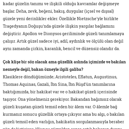
kadar güzelin tanımı ve ilişkili olduğu kavramlar değişmeye
başlar. Deha, zevk, beğeni, bakış, duygular (içsel ve dışsal)
güzele yeni derinlikler ekler. Özellikle Nietzsche'yle birlikte
Tragedyanın Doğuşu'nda güzele ilişkin yargılar bağlamını
değiştirir. Apollon ve Dionysos geriliminde güzeli tanımlamaya
çalışır. Artık güzel sadece iyi, adil, aydınlık ve ölçülü olan değil
aynı zamanda çirkin, karanlık, bencil ve düzensiz olandır da.
Çok klişe bir söz olacak ama güzellik aslında içimizde ve bakılan
nesneyle değil, bakan özneyle ilgili galiba?
Klasiklere döndüğümüzde; Aristoteles, Eflatun, Augustinus,
Thomas Aquinas, Gazali, İbn Sina, İbn Rüşd'ün tanımlarına
baktığımızda, bir hakikat var ve o hakikat güzeli içerisinde
taşıyor. Ona yönelmeniz gerekiyor. Bakandan bağımsız olarak
güzeli kuşatan güzeli temsil eden bir âlem var. O âlemle bağ
kurmanız sonucu güzellik ortaya çıkıyor ama bu algı, o bakılan
güzeli temsil eden varlığın, hakikatin sorgulanmasıyla beraber