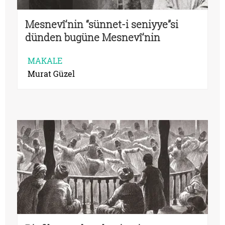
Mesnevî’nin “sünnet-i seniyye”si
dünden bugüne Mesnevî’nin
edebiyatımızdaki izleri
MAKALE
Murat Güzel