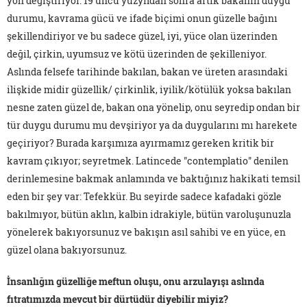
yön değiştiriyor. 19'uncu yüzyıldan sonra artık bakanın duygu
durumu, kavrama gücü ve ifade biçimi onun güzelle bağını
şekillendiriyor ve bu sadece güzel, iyi, yüce olan üzerinden
değil, çirkin, uyumsuz ve kötü üzerinden de şekilleniyor.
Aslında felsefe tarihinde bakılan, bakan ve üreten arasındaki
ilişkide midir güzellik/ çirkinlik, iyilik/kötülük yoksa bakılan
nesne zaten güzel de, bakan ona yönelip, onu seyredip ondan bir
tür duygu durumu mu devşiriyor ya da duygularını mı harekete
geçiriyor? Burada karşımıza ayırmamız gereken kritik bir
kavram çıkıyor; seyretmek. Latincede "contemplatio" denilen
derinlemesine bakmak anlamında ve baktığınız hakikati temsil
eden bir şey var: Tefekkür. Bu seyirde sadece kafadaki gözle
bakılmıyor, bütün aklın, kalbin idrakiyle, bütün varoluşunuzla
yönelerek bakıyorsunuz ve bakışın asıl sahibi ve en yüce, en
güzel olana bakıyorsunuz.
İnsanlığın güzelliğe meftun oluşu, onu arzulayışı aslında
fıtratımızda mevcut bir dürtüdür diyebilir miyiz?