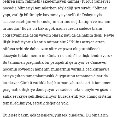
beliren isim, rahmetli (akademisyen-mimar) Turgut Cansever
hocadır. Mimariyi tanımlarken söylediği şey şuydu: "Mimari
yapı, varlığı bütünüyle kavramaya yöneliktir. Dolayısıyla
sadece estetiğin ve teknolojinin ürünü değil, etiğin ve inancın
ürünüdür." Böyle bir bakış çok uzun süredir sadece bizim
coğrafyamızda değil yaygın olarak Batı'da da hâkim değil. Neyle
ilişkilendiriyoruz kentin mimarisini? "Nüfus artıyor, artan
nüfusu şehirde daha uzun süre ve pazar oluşturabilecek
düzeyde tutabilmenin imkânları nelerdir" ile ilişkilendiriyoruz.
Bu tamamen pragmatik bir perspektif getiriyor ve Cansever
hocanın söylediği hanenin, mimarinin varlıkla bağ kurmayla
ortaya çıkan tamamlanmışlık duygusunu tamamen dışarıda
bırakıyor. Çünkü varlıkla bağ kurmanız burada artık tamamen
pragmatik ilişkiye dönüşüyor ve sadece teknolojiyle ve gözün
anlık zevkiyle şekillendiriliyor. Burada etik yok, inanç sistemi
temsil edilmiyor, estetik değer de yok.
Kulelere bakın, gökdelenlere, yüksek binalara… Bu binaların,