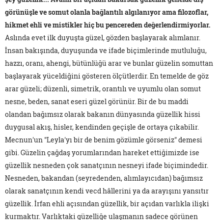
görünüşle ve somut olanla bağlantılı algılanıyor ama filozoflar,
hikmet ehli ve mistikler hiç bu pencereden değerlendirmiyorlar.
Aslında evet ilk duyuşta güzel, gözden başlayarak alımlanır.
İnsan bakışında, duyuşunda ve ifade biçimlerinde mutluluğu,
hazzı, oranı, ahengi, bütünlüğü arar ve bunlar güzelin somuttan
başlayarak yüceldiğini gösteren ölçütlerdir. En temelde de göz
arar güzeli; düzenli, simetrik, orantılı ve uyumlu olan somut
nesne, beden, sanat eseri güzel görünür. Bir de bu maddi
olandan bağımsız olarak bakanın dünyasında güzellik hissi
duygusal akış, hisler, kendinden geçişle de ortaya çıkabilir.
Mecnun'un "Leyla'yı bir de benim gözümle görseniz" demesi
gibi. Güzelin çağdaş yorumlarından hareket ettiğimizde ise
güzellik nesneden çok sanatçının nesneyi ifade biçimindedir.
Nesneden, bakandan (seyredenden, alımlayıcıdan) bağımsız
olarak sanatçının kendi vecd hâllerini ya da arayışını yansıtır
güzellik. İrfan ehli açısından güzellik, bir açıdan varlıkla ilişki
kurmaktır. Varlıktaki güzelliğe ulaşmanın sadece görünen