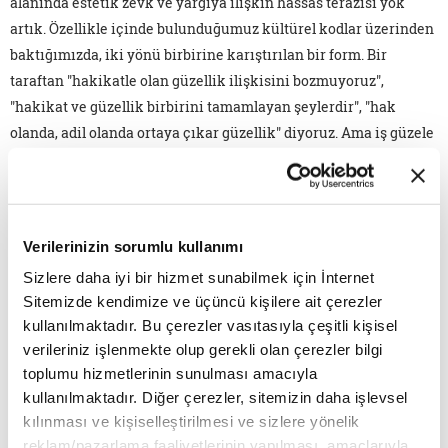
alanında estetik zevk ve yargıya ilişkin hassas terazisi yok
artık. Özellikle içinde bulunduğumuz kültürel kodlar üzerinden
baktığımızda, iki yönü birbirine karıştırılan bir form. Bir
taraftan "hakikatle olan güzellik ilişkisini bozmuyoruz",
"hakikat ve güzellik birbirini tamamlayan şeylerdir", "hak
olanda, adil olanda ortaya çıkar güzellik" diyoruz. Ama iş güzele
yönelik üretim sürecine geldiğinde, yani güzelin bir sanat
yapıtına dönüştürülmesinde iş hak ve adil olandan uzaklaşıp
tekrar eden, biçimin, renklerin, çizgilerin ve güzele ilişkin
ölçütlerin neredeyse hepsinin donuklaştığı, kısırlaştığı maddi
Verilerinizin sorumlu kullanımı
faydada eridiğini söyleyebiliriz. Ürettiğimiz eserler özellikle
Sizlere daha iyi bir hizmet sunabilmek için İnternet
topluma dokunan yapılar - mesela mimari yapı- güzelle
Sitemizde kendimize ve üçüncü kişilere ait çerezler
kurduğumuz bağdan ziyade 24 saati değerlendirebileceğimiz
kullanılmaktadır. Bu çerezler vasıtasıyla çeşitli kişisel
pragmatik yapılara dönüştü ve içinde adalet yok. Bir sanat
verileriniz işlenmekte olup gerekli olan çerezler bilgi
yapıtı ya da güzelle kurduğumuz bağ bir şekilde endüstri
toplumu hizmetlerinin sunulması amacıyla
formuna dönüştürülüyor. Bir heykelin ya da bir tablonun
kullanılmaktadır. Diğer çerezler, sitemizin daha işlevsel
oluşturduğu duygu durumu, vecd hâli bir şekilde fayda ve
kılınması ve kişiselleştirilmesi ve sizlere yönelik
toplumsal statü elde etmekle, maddi kazançla ilişkilendiriliyor.
reklam/pazarlama faaliyetlerinin yapılması, amaçlarıyla