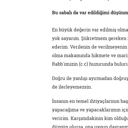
Bu sabah da var edildiğimi düşünm
En büyük değerin var edilmiş olm
yok sayarım. Şükretmem gereken n
ederim. Verilenin de verilmeyenin
olma makamında hikmete ve marifet
Rabb'imizin (c.c) huzurunda bulu
Doğru ile yanlışı ayırmadan doğru
de ilerleyemezsin.
İnsanın en temel ihtiyaçlarının başı
yapacağıma ve yapacaklarımın için
veririm. Karşımdakinin kim olduğ
düzgün olursa, ona uygun davranm