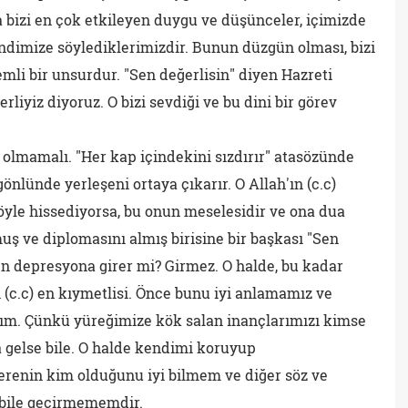
 bizi en çok etkileyen duygu ve düşünceler, içimizde
ndimize söylediklerimizdir. Bunun düzgün olması, bizi
li bir unsurdur. "Sen değerlisin" diyen Hazreti
erliyiz diyoruz. O bizi sevdiği ve bu dini bir görev
, olmamalı. "Her kap içindekini sızdırır" atasözünde
gönlünde yerleşeni ortaya çıkarır. O Allah'ın (c.c)
öyle hissediyorsa, bu onun meselesidir ve ona dua
uş ve diplomasını almış birisine bir başkası "Sen
n depresyona girer mi? Girmez. O halde, bu kadar
n (c.c) en kıymetlisi. Önce bunu iyi anlamamız ve
zım. Çünkü yüreğimize kök salan inançlarımızı kimse
 gelse bile. O halde kendimi koruyup
 verenin kim olduğunu iyi bilmem ve diğer söz ve
 bile geçirmememdir.