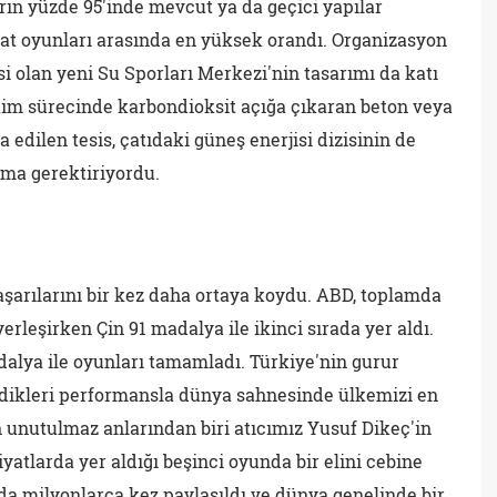
rın yüzde 95'inde mevcut ya da geçici yapılar
yat oyunları arasında en yüksek orandı. Organizasyon
isi olan yeni Su Sporları Merkezi'nin tasarımı da katı
etim sürecinde karbondioksit açığa çıkaran beton veya
 edilen tesis, çatıdaki güneş enerjisi dizisinin de
tma gerektiriyordu.
başarılarını bir kez daha ortaya koydu. ABD, toplamda
erleşirken Çin 91 madalya ile ikinci sırada yer aldı.
dalya ile oyunları tamamladı. Türkiye'nin gurur
rdikleri performansla dünya sahnesinde ülkemizi en
en unutulmaz anlarından biri atıcımız Yusuf Dikeç'in
iyatlarda yer aldığı beşinci oyunda bir elini cebine
da milyonlarca kez paylaşıldı ve dünya genelinde bir