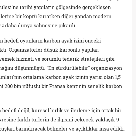
lesi'ne tarihi yapıların gölgesinde gerçekleşen
iklerine bir köprü kurarken diğer yandan modern
kez daha dünya sahnesine çıkardı.
ın hedefi oyunların karbon ayak izini önceki
kti. Organizatörler düşük karbonlu yapılar,
r yemek hizmeti ve sorumlu tedarik stratejileri gibi
ynağını düşünmüştü. "En sürdürülebilir" organizasyon
unları'nın ortalama karbon ayak izinin yarısı olan 1,5
ni 200 bin nüfuslu bir Fransa kentinin senelik karbon
hedefi değil, küresel birlik ve ilerleme için ortak bir
sine farklı türlerin de ilgisini çekecek yaklaşık 9
kuşları barındıracak bölmeler ve açıklıklar inşa edildi.