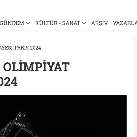
GÜNDEM
KÜLTÜR - SANAT
ARŞİV
YAZARL
YESİ: PARİS 2024
R OLİMPİYAT
024