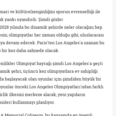
mari ve kültürelzenginliğini sporun evrenselliği ile
ük yankı uyandırdı. Şimdi gözler
2028 yılında bu dinamik şehirde neler olacağını hep
esin; olimpiyatlar her zaman olduğu gibi, uluslararası
maya devam edecek. Paris'ten Los Angeles'a uzanan bu
cü bir kez daha sahnede olacak.
enilikler Olimpiyat bayrağı şimdi Los Angeles'a geçti
amik şehri, üçüncü kez olimpiyatlara ev sahipliği
a başlayacak olan oyunlar için şimdiden büyük bir
yunlar önceki Los Angeles Olimpiyatları'ndan farklı
rlik ilkesini merkeze alarak, yeni yapıların
isleri kullanmayı planlıyor.
 LA Memorial Coliseum, bu kapsamda en önemli