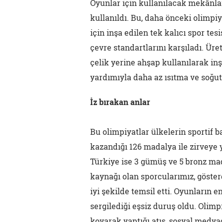
Oyunlar için kullanılacak mekânla
kullanıldı. Bu, daha önceki olimpi
için inşa edilen tek kalıcı spor tes
çevre standartlarını karşıladı. Ür
çelik yerine ahşap kullanılarak inşa
yardımıyla daha az ısıtma ve soğu
İz bırakan anlar
Bu olimpiyatlar ülkelerin sportif 
kazandığı 126 madalya ile zirveye y
Türkiye ise 3 gümüş ve 5 bronz ma
kaynağı olan sporcularımız, göste
iyi şekilde temsil etti. Oyunların 
sergilediği eşsiz duruş oldu. Olimp
koyarak yaptığı atış, sosyal medya