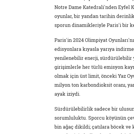
Notre Dame Katedrali'nden Eyfel Ku
oyunlar, bir yandan tarihin derinl
sporun dinamikleriyle Paris'i bir 
Paris'in 2024 Olimpiyat Oyunları'n
edisyonlara kıyasla yarıya indirme
yenilenebilir enerji, sürdürülebili
girişimlerle her türlü emisyon ka
olmak için üst limit, önceki Yaz Oy
milyon ton karbondioksit oranı, ya
ayak iziydi.
Sürdürülebilirlik sadece bir ulusun 
sorumluluktu. Sporcu köyünün çevre
bin ağaç dikildi; çatılara böcek ve 