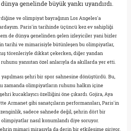
ek dünya genelinde büyük yankı uyandırdı.
rdiğine ve olimpiyat bayrağının Los Angeles'a
ardayım. Paris'in tarihinde üçüncü kez ev sahipliği
hem de dünya genelinden gelen izleyiciler yani bizler
in tarihi ve mimarisiyle bütünleşen bu olimpiyatlar,
anış törenleriyle dikkat çekerken, diğer yandan
 ruhunu yansıtan özel anlarıyla da akıllarda yer etti.
a yapılması şehri bir spor sahnesine dönüştürdü. Bu,
ynı zamanda olimpiyatların ruhunu halkın içine
şehri kucaklayıcı özelliğini öne çıkardı. Gojira, Aya
tte Armanet gibi sanatçıların performansları, Paris'in
 zenginlik, sadece sahnede değil, şehrin dört bir
e olimpiyatlar nasıl konumlandı diye soruyor.
hrin mimari mirasıyla da derin bir etkileşime giriyor.