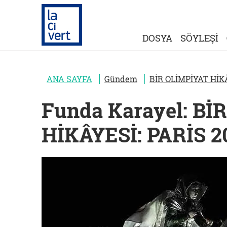
DOSYA
SÖYLEŞİ
ANA SAYFA
Gündem
BİR OLİMPİYAT HİKÂ
Funda Karayel: Bİ
HİKÂYESİ: PARİS 2