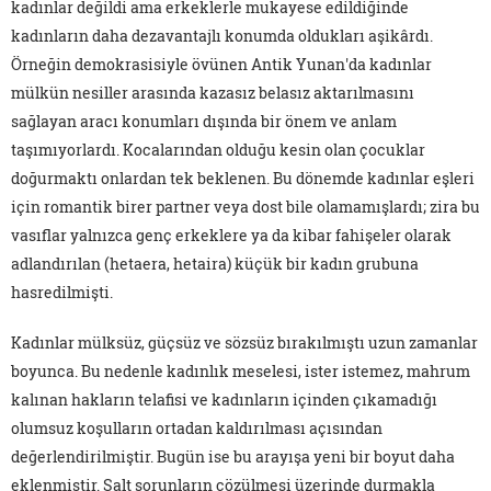
kadınlar değildi ama erkeklerle mukayese edildiğinde
kadınların daha dezavantajlı konumda oldukları aşikârdı.
Örneğin demokrasisiyle övünen Antik Yunan'da kadınlar
mülkün nesiller arasında kazasız belasız aktarılmasını
sağlayan aracı konumları dışında bir önem ve anlam
taşımıyorlardı. Kocalarından olduğu kesin olan çocuklar
doğurmaktı onlardan tek beklenen. Bu dönemde kadınlar eşleri
için romantik birer partner veya dost bile olamamışlardı; zira bu
vasıflar yalnızca genç erkeklere ya da kibar fahişeler olarak
adlandırılan (hetaera, hetaira) küçük bir kadın grubuna
hasredilmişti.
Kadınlar mülksüz, güçsüz ve sözsüz bırakılmıştı uzun zamanlar
boyunca. Bu nedenle kadınlık meselesi, ister istemez, mahrum
kalınan hakların telafisi ve kadınların içinden çıkamadığı
olumsuz koşulların ortadan kaldırılması açısından
değerlendirilmiştir. Bugün ise bu arayışa yeni bir boyut daha
eklenmiştir. Salt sorunların çözülmesi üzerinde durmakla