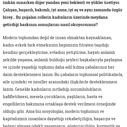
imkân sunarken diğer yandan yeni beklenti ve yükler üretiyor.
Çalışan, başarılı, bakımlı, iyi anne, iyi eş ve aynı zamanda özgür
birey… Bu çoğalan rollerin kadınların üzerinde meydana
getirdiği baskının sonuçlarını nasıl okuyorsunuz?
Modern toplumdan değil de insan olmaktan kaynaklanan,
kadın-erkek fark etmeksizin hepimizin fıtraten taşıdığı
kendini gerçekleştirme, evladını yetiştirme, hayatı anlamlı
şekilde yaşama, anlamlı bulduğu şeyleri başkalarıyla paylaşma
ve içinde yaşadığı toplumu daha adil kılma çabalarının her
daim desteklenmesi lazım. Bu çabaların toplumsal politikalarla,
aile içindeki ve nesiller arasındaki ilişkilerle desteklenmesi
lazım. Genelde kadınların sırtladığı sorumlulukların
hafifletilmesi, mesela çocukların, yaşlıların, hasta ve
engellilerin bakımına ortaklaşa destek verilmesi örneğinde
olduğu gibi. Ama biz sosyologlar, modern toplumun ve
kapitalizmin insanlara dayattığı rekabetçiliğin, başarıya ve
beğeni almaya odaklı yaşamanın, gösterişçiliğin, kozmetik ve