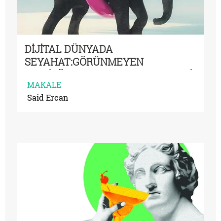
DİJİTAL DÜNYADA
SEYAHAT:GÖRÜNMEYEN
MANİPÜLASYONLARIN ARDINDAKİ
MAKALE
HAKİKAT
Said Ercan