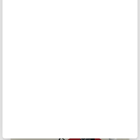
KOLOMBİYA: ESCOBAR’IN İZİNDE
BİR YOLCULUK
MAKALE
Murat Zelan