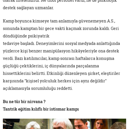
olarak nitelendirdi. Ne tıbbi personel vardı, ne de psikolojik
destek sağlayan uzmanlar.
Kamp boyunca kimseye tam anlamıyla güvenemeyen A.S.,
sonunda kamptan bir gece vakti kaçmak zorunda kaldı. Geri
döndüğünde psikiyatrik
tedaviye başladı. Deneyimlerini sosyal medyada anlattığında
yüzlerce kişi benzer manipülasyon hikâyeleriyle ona destek
verdi. Bazı katılımcılar, kamp sonrası haftalarca konuşma
güçlüğü çektiklerini, iç dünyalarında parçalanma
hissettiklerini belirtti. Etkinliği düzenleyen şirket, eleştiriler
karşısında "kişisel yolculuk herkes için aynı değildir"
açıklamasıyla sorumluluğu reddetti.
Bu ne tür bir nirvana ?
Tantrik eğitim kılıflı bir istismar kampı