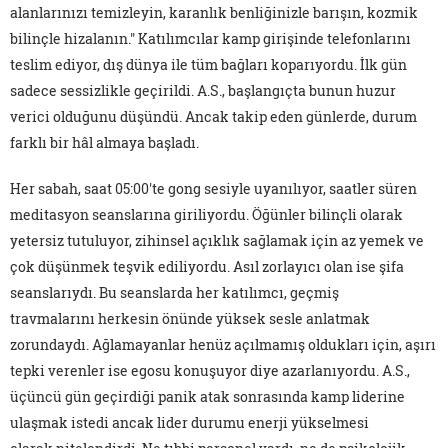
alanlarınızı temizleyin, karanlık benliğinizle barışın, kozmik
bilinçle hizalanın." Katılımcılar kamp girişinde telefonlarını
teslim ediyor, dış dünya ile tüm bağları koparıyordu. İlk gün
sadece sessizlikle geçirildi. A.S., başlangıçta bunun huzur
verici olduğunu düşündü. Ancak takip eden günlerde, durum
farklı bir hâl almaya başladı.
Her sabah, saat 05:00'te gong sesiyle uyanılıyor, saatler süren
meditasyon seanslarına giriliyordu. Öğünler bilinçli olarak
yetersiz tutuluyor, zihinsel açıklık sağlamak için az yemek ve
çok düşünmek teşvik ediliyordu. Asıl zorlayıcı olan ise şifa
seanslarıydı. Bu seanslarda her katılımcı, geçmiş
travmalarını herkesin önünde yüksek sesle anlatmak
zorundaydı. Ağlamayanlar henüz açılmamış oldukları için, aşırı
tepki verenler ise egosu konuşuyor diye azarlanıyordu. A.S.,
üçüncü gün geçirdiği panik atak sonrasında kamp liderine
ulaşmak istedi ancak lider durumu enerji yükselmesi