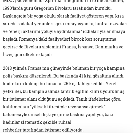
MISA (Movement for Spiritual Integration in to the Absolute),
1990'larda guru Gregorian Bivolaru tarafından kuruldu.
Başlangıçta bir yoga okulu olarak faaliyet gösteren yapı, kısa
sürede sadakat yeminleri, gizli inisiyasyonlar, tantra inzivaları
ve "enerji aktarımı yoluyla aydınlanma" iddialarıyla anılmaya
başladı. Romanya'daki faaliyetleri birçok kez soruşturma
geçirse de Bivolaru sistemini Fransa, İspanya, Danimarka ve
İsveç gibi ülkelere taşıdı.
2018 yılında Fransa'nın güneyinde bulunan bir yoga kampına
polis baskını düzenlendi. Bu baskında 41 kişi gözaltına alındı,
kadınların kaldığı bir binadan 26 kişi tahliye edildi. Yerel
yetkililer, bu kampın aslında tantrik eğitim kılıfı uydurulmuş
bir istismar alanı olduğunu açıkladı. Tanık ifadelerine göre,
katılımcılara "yüksek titreşimle rezonansa girmek"
bahanesiyle cinsel ilişkiye girme baskısı yapılıyor, bazı
kadınlar sistematik şekilde ruhsal
rehberler tarafından istismar ediliyordu.