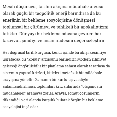
Mesih düşüncesi, tarihin akışına müdahale arzusu
olarak güçlü bir teopolitik enerji barındırsa da bu
enerjinin bir bekleme sosyolojisine dönüşmesi
toplumsal bir çürümeyi ve tehlikeli bir apokaliptizmi
tetikler. Dünyayı bir bekleme odasına çeviren her
tasavvur, şimdiyi ve insan iradesini değersizleştirir.
Her doğrusal tarih kurgusu, kendi içinde bu akışı kesintiye
uğratacak bir "kopuş" arzusunu barındırır. Modern zihniyet
geleceği öngörülebilir bir planlama sahası olarak tasarlasa da
sistemin yapısal krizleri, kitleleri metafizik bir müdahale
arayışına yöneltir. Zamanın bir kurtuluş vaadiyle
anlamlandırılması, toplumları kriz anlarında "olağanüstü
müdahaleler" aramaya zorlar. Arayış, somut çözümlerin
tükendiği o gri alanda karşılık bularak özgün bir bekleme
sosyolojisi inşâ eder.