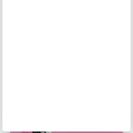
GIDA YÖNETİMİNDE ADALET
SAĞLANMALI
MAKALE
Mehmet Emin Birpınar