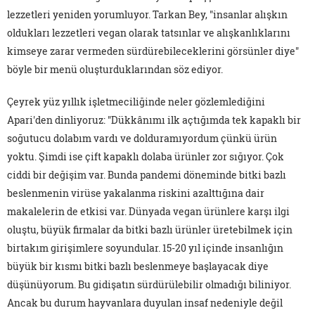
lezzetleri yeniden yorumluyor. Tarkan Bey, "insanlar alışkın
oldukları lezzetleri vegan olarak tatsınlar ve alışkanlıklarını
kimseye zarar vermeden sürdürebileceklerini görsünler diye"
böyle bir menü oluşturduklarından söz ediyor.
Çeyrek yüz yıllık işletmeciliğinde neler gözlemlediğini
Apari'den dinliyoruz: "Dükkânımı ilk açtığımda tek kapaklı bir
soğutucu dolabım vardı ve dolduramıyordum çünkü ürün
yoktu. Şimdi ise çift kapaklı dolaba ürünler zor sığıyor. Çok
ciddi bir değişim var. Bunda pandemi döneminde bitki bazlı
beslenmenin virüse yakalanma riskini azalttığına dair
makalelerin de etkisi var. Dünyada vegan ürünlere karşı ilgi
oluştu, büyük firmalar da bitki bazlı ürünler üretebilmek için
birtakım girişimlere soyundular. 15-20 yıl içinde insanlığın
büyük bir kısmı bitki bazlı beslenmeye başlayacak diye
düşünüyorum. Bu gidişatın sürdürülebilir olmadığı biliniyor.
Ancak bu durum hayvanlara duyulan insaf nedeniyle değil