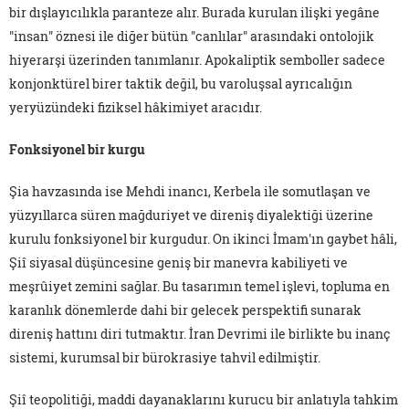
bir dışlayıcılıkla paranteze alır. Burada kurulan ilişki yegâne
"insan" öznesi ile diğer bütün "canlılar" arasındaki ontolojik
hiyerarşi üzerinden tanımlanır. Apokaliptik semboller sadece
konjonktürel birer taktik değil, bu varoluşsal ayrıcalığın
yeryüzündeki fiziksel hâkimiyet aracıdır.
Fonksiyonel bir kurgu
Şia havzasında ise Mehdi inancı, Kerbela ile somutlaşan ve
yüzyıllarca süren mağduriyet ve direniş diyalektiği üzerine
kurulu fonksiyonel bir kurgudur. On ikinci İmam'ın gaybet hâli,
Şiî siyasal düşüncesine geniş bir manevra kabiliyeti ve
meşrûiyet zemini sağlar. Bu tasarımın temel işlevi, topluma en
karanlık dönemlerde dahi bir gelecek perspektifi sunarak
direniş hattını diri tutmaktır. İran Devrimi ile birlikte bu inanç
sistemi, kurumsal bir bürokrasiye tahvil edilmiştir.
Şiî teopolitiği, maddi dayanaklarını kurucu bir anlatıyla tahkim