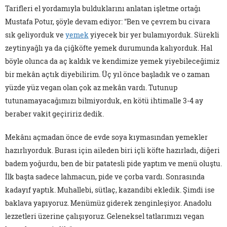
Tarifleri el yordamıyla bulduklarını anlatan işletme ortağı
Mustafa Potur, şöyle devam ediyor: "Ben ve çevrem bu civara
sık geliyorduk ve
yemek
yiyecek bir yer bulamıyorduk. Sürekli
zeytinyağlı ya da çiğköfte yemek durumunda kalıyorduk. Hal
böyle olunca da aç kaldık ve kendimize yemek yiyebileceğimiz
bir mekân açtık diyebilirim. Üç yıl önce başladık ve o zaman
yüzde yüz vegan olan çok az mekân vardı. Tutunup
tutunamayacağımızı bilmiyorduk, en kötü ihtimalle 3-4 ay
beraber vakit geçiririz dedik.
Mekânı açmadan önce de evde soya kıymasından yemekler
hazırlıyorduk. Burası için aileden biri içli köfte hazırladı, diğeri
badem yoğurdu, ben de bir patatesli pide yaptım ve menü oluştu.
İlk başta sadece lahmacun, pide ve çorba vardı. Sonrasında
kadayıf yaptık. Muhallebi, sütlaç, kazandibi ekledik. Şimdi ise
baklava yapıyoruz. Menümüz giderek zenginleşiyor. Anadolu
lezzetleri üzerine çalışıyoruz. Geleneksel tatlarımızı vegan