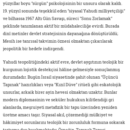
yüzyıllar boyu "sürgün" psikolojisinin bir unsuru olarak kaldı.
19. yüzyıl sonunda teşekkül eden "siyasal Yahudi milliyetçiliği"
ve bilhassa 1967 Altı Gün Savaşı, süreci "Sonu Zorlamak"
şeklinde tanımlanan aktif bir müdahaleciliğe evirdi. Burada
dinî metinler devlet stratejisinin dayanağına dönüştürüldü;
Mesih ise tanrısal takvimin öznesi olmaktan çıkarılarak
jeopolitik bir hedefe indirgendi.
Yahudi teopolitiğindeki aktif evre, devlet aygıtının teolojik bir
kurgunun lojistik destekçisi hâline gelmesiyle sonuçlanmış
durumdadır. Bugün İsrail siyasetinde şahit olunan "Üçüncü
Tapınak" hazırlıkları veya "Kızıl Düve" ritüeli gibi eskatolojik
unsurlar, arkaik birer ayin hevesi olmaktan uzaktır. Bunlar
modern diplomasinin ve seküler hukukun kilitlendiği gri
alanlarda, meşruiyeti metafizik bir tapu üzerinden yeniden
üretme amacı taşır. Siyasal akıl, çözemediği mülkiyet ve
hâkimiyet sorunlarını teolojik bir zorunluluk formuna sokarak
tartışma dışı bırakmaktadır. Örneğin, Tapınak Tepesi