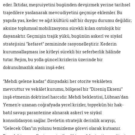
eder. İktidar, meşruiyetini bugünden devşirmek yerine tarihsel
trajedilere yaslanarak mevcudiyetini geçmişe eklemler. Bu
yapıda yas, keder ve ağıt kültürü salt bir duygu durumu değildir;
aksine toplumsal mobilizasyonu sürekli kılan ontolojik bir
dayanaktır. Geçmişin trajik yükü, bugünün askerî ve siyâsî
stratejisini "kefaret" zemininde rasyonelleştirir. Kederin
kurumsallaşması ise kitleyi sürekli bir seferberlik hâlinde
tutar. Rejim, bu yolla güncel krizlerin üzerinde bir
dokunulmazlık alanı inşâ eder.
"Mehdi gelene kadar" dünyadaki her otorite vekâleten
mevcuttur ve vekâlet kurumu, bölgesel bir "Direniş Ekseni"
inşâ etmenin doktrinel harcıdır. Mehdi beklentisi, Lübnan'dan
Yemen'e uzanan coğrafyada yerel krizler, topyekûn bir hak-
batıl savaşı parantezine alınarak askerî ve siyâsî
konsolidasyon sağlar. Devletin stratejik derinlik arayışı,
"Gelecek Olan"ın yolunu temizleme görevi olarak kutsanır.