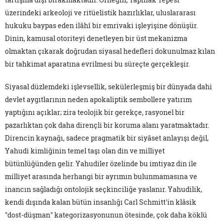
üzerindeki arkeoloji ve ritüelistik hazırlıklar, uluslararası
hukuku baypas eden ilâhî bir emrivaki işleyişine dönüşür.
Dinin, kamusal otoriteyi denetleyen bir üst mekanizma
olmaktan çıkarak doğrudan siyasal hedefleri dokunulmaz kılan
bir tahkimat aparatına evrilmesi bu süreçte gerçekleşir.
Siyasal düzlemdeki işlevsellik, sekülerleşmiş bir dünyada dahi
devlet aygıtlarının neden apokaliptik sembollere yatırım
yaptığını açıklar; zira teolojik bir gerekçe, rasyonel bir
pazarlıktan çok daha dirençli bir koruma alanı yaratmaktadır.
Direncin kaynağı, sadece pragmatik bir siyâset anlayışı değil,
Yahudi kimliğinin temel taşı olan din ve milliyet
bütünlüğünden gelir. Yahudiler özelinde bu imtiyaz din ile
milliyet arasında herhangi bir ayrımın bulunmamasına ve
inancın sağladığı ontolojik seçkinciliğe yaslanır. Yahudilik,
kendi dışında kalan bütün insanlığı Carl Schmitt'in klâsik
"dost-düşman" kategorizasyonunun ötesinde, çok daha köklü