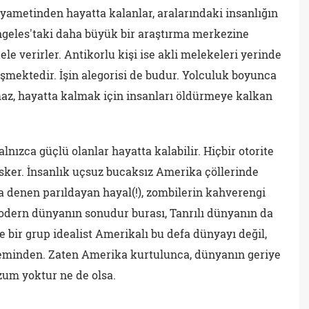
ıyametinden hayatta kalanlar, aralarındaki insanlığın
ngeles'taki daha büyük bir araştırma merkezine
le verirler. Antikorlu kişi ise akli melekeleri yerinde
mektedir. İşin alegorisi de budur. Yolculuk boyunca
az, hayatta kalmak için insanları öldürmeye kalkan
lnızca güçlü olanlar hayatta kalabilir. Hiçbir otorite
asker. İnsanlık uçsuz bucaksız Amerika çöllerinde
a denen parıldayan hayal(!), zombilerin kahverengi
odern dünyanın sonudur burası, Tanrılı dünyanın da
 bir grup idealist Amerikalı bu defa dünyayı değil,
eminden. Zaten Amerika kurtulunca, dünyanın geriye
zum yoktur ne de olsa.