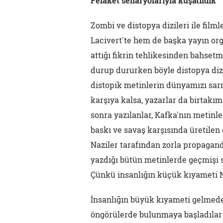
Felaket senaryolarıyla kuşatıldık
Zombi ve distopya dizileri ile fil
Lacivert'te hem de başka yayın org
attığı fikrin tehlikesinden bahset
durup dururken böyle distopya diz
distopik metinlerin dünyamızı sarm
karşıya kalsa, yazarlar da birtakım 
sonra yazılanlar, Kafka'nın metinle
baskı ve savaş karşısında üretilen
Naziler tarafından zorla propagand
yazdığı bütün metinlerde geçmişi sa
Çünkü insanlığın küçük kıyameti Na
İnsanlığın büyük kıyameti gelmeden
öngörülerde bulunmaya başladılar a