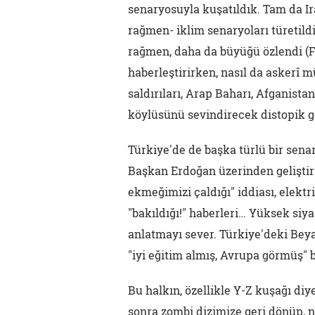
senaryosuyla kuşatıldık. Tam da Ir
rağmen- iklim senaryoları türetil
rağmen, daha da büyüğü özlendi (F
haberleştirirken, nasıl da askerî m
saldırıları, Arap Baharı, Afganist
köylüsünü sevindirecek distopik ge
Türkiye'de de başka türlü bir senar
Başkan Erdoğan üzerinden geliştiril
ekmeğimizi çaldığı" iddiası, elektr
"bakıldığı!" haberleri… Yüksek si
anlatmayı sever. Türkiye'deki Beya
"iyi eğitim almış, Avrupa görmüş" b
Bu halkın, özellikle Y-Z kuşağı diye 
sonra zombi dizimize geri dönüp, 