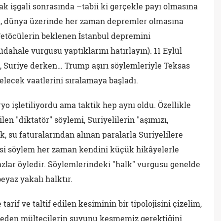
ak işgali sonrasında –tabii ki gerçekle payı olmasına
di, dünya üzerinde her zaman depremler olmasına
etöcülerin beklenen İstanbul depremini
üdahale vurgusu yaptıklarını hatırlayın). 11 Eylül
an, Suriye derken… Trump aşırı söylemleriyle Teksas
lecek vaatlerini sıralamaya başladı.
yo işletiliyordu ama taktik hep aynı oldu. Özellikle
en "diktatör" söylemi, Suriyelilerin "aşımızı,
ik, su faturalarından alınan paralarla Suriyelilere
yasi söylem her zaman kendini küçük hikâyelerle
zlar öyledir. Söylemlerindeki "halk" vurgusu genelde
eyaz yakalı halktır.
tarif ve taltif edilen kesiminin bir tipolojisini çizelim,
neden mültecilerin suyunu kesmemiz gerektiğini