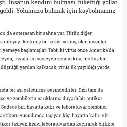
şti. İnsanın kendini bulması, tükettiği yollar
le geldi. Yolumuzu bulmak için kaybolmamız
ion'da enteresan bir sahne var. Türün diğer
e dünyayı korkunç bir virüs sarmış, ölen insanlar
ini yemeye başlamışlar. Tabii ki virüs önce Amerika'da
leyen, rüyalarını süsleyen zengin kıta, müthiş bir
k düştüğü yerden kalkacak, virüs ilk yayıldığı yerde
nda bir aşı geliştirme peşindedirler. Dizi tam da
e ve zombilerin ısırıklarına duyarlı bir antikor
r. Sadece biri hayatta kalır ve laboratuvar zombiler
 antikoru vücudunda taşıyan kişi hayatta kalır. Bir
kor taşıyan kişiyi laboratuvardan kaçırarak birlikte