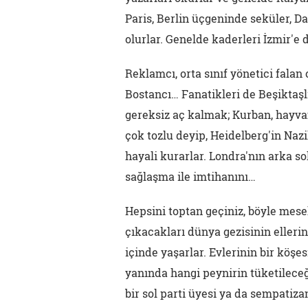
Paris, Berlin üçgeninde seküler, D
olurlar. Genelde kaderleri İzmir'e
Reklamcı, orta sınıf yönetici falan
Bostancı… Fanatikleri de Beşiktaş
gereksiz aç kalmak; Kurban, hayvan
çok tozlu deyip, Heidelberg'in Naz
hayali kurarlar. Londra'nın arka so
sağlaşma ile imtihanını…
Hepsini toptan geçiniz, böyle mesel
çıkacakları dünya gezisinin eller
içinde yaşarlar. Evlerinin bir köş
yanında hangi peynirin tüketilece
bir sol parti üyesi ya da sempatizan