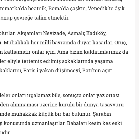
animarka'da beatnik, Roma'da şaşkın, Venedik'te âşık
 dönüp gevreğe talim etmektir.
 olurlar. Akşamları Nevizade, Asmalı; Kadıköy,
lı. Muhakkak her millî bayramda duyar kasarlar. Oruç,
 katliamıdır onlar için. Ama bizim kaldırımlarımız da
iler eliyle tertemiz edilmiş sokaklarında yaşama
kaklarını, Paris'i yakan düşünceyi, Batı'nın aşırı
eler onları ırgalamaz bile, sonuçta onlar yaz ortası
inden alınmaması üzerine kurulu bir dünya tasavvuru
esinde muhakkak küçük bir bar bulunur. Şarabın
ği konusunda uzmanlaşırlar. Babaları kesin kes eski
ıdır.