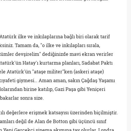
atürk ilke ve inkılaplarına bağlı biri olarak tarif
iniz. Tamam da, "o ilke ve inkılapları sırala,
ümler devşirelim" dediğinizde mavi ekran verirler
Atatürk'ün Hatay'ı kurtarma planları, Sadabat Paktı
le Atatürk'ün "ataşe militer"ken (askeri ataşe)
i kıyafeti giymesi… Aman aman, sakın Çağdaş Yaşamı
arından birine katılıp, Gazi Paşa gibi Yeniçeri
 bakarlar sonra size.
ılı değerlere erişmek katsayısı üzerinden biçilmiştir.
damları değil de Alan de Botton gibi üçüncü sınıf
an Yeni Gerçekçi sinema akımına tav olurlar. Londra,