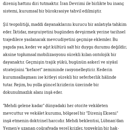
direniş hattını diri tutmaktır. İran Devrimi ile birlikte bu inanç
sistemi, kurumsal bir bürokrasiye tahvil edilmiştir.
Şiî teopolitiği, maddi dayanaklarını kurucu bir anlatıyla tahkim
eder. İktidar, meşruiyetini bugünden devşirmek yerine tarihsel
trajedilere yaslanarak mevcudiyetini geçmişe eklemler. Bu
yapıda yas, keder ve ağıt kültürü salt bir duygu durumu değildir;
aksine toplumsal mobilizasyonu sürekli kılan ontolojik bir
dayanaktır. Geçmişin trajik yükü, bugünün askerî ve siyâsî
stratejisini "kefaret" zemininde rasyonelleştirir. Kederin
kurumsallaşması ise kitleyi sürekli bir seferberlik hâlinde
tutar. Rejim, bu yolla güncel krizlerin üzerinde bir
dokunulmazlık alanı inşâ eder.
"Mehdi gelene kadar" dünyadaki her otorite vekâleten
mevcuttur ve vekâlet kurumu, bölgesel bir "Direniş Ekseni"
inşâ etmenin doktrinel harcıdır. Mehdi beklentisi, Lübnan'dan
Yemen'e uzanan coğrafyada yerel krizler, topyekûn bir hak-