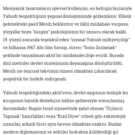
Mesiyanik tasarımların işlevsel kullanımı, en belirgin biçimiyle
Yahudi teopolitiğinin yapısal dönüşümünde gözlemlenir. Klâsik
gelenekteki pasif Mesih beklentisi ve ilâhî müdahale vurgusu,
yüzyıllar boyu "sürgün" psikolojisinin bir unsuru olarak kaldı.
19. yüzyıl sonunda teşekkül eden "siyasal Yahudi milliyetçiliği"
ve bilhassa 1967 Altı Gün Savaşı, süreci "Sonu Zorlamak"
şeklinde tanımlanan aktif bir müdahaleciliğe evirdi. Burada
dinî metinler devlet stratejisinin dayanağına dönüştürüldü;
Mesih ise tanrısal takvimin öznesi olmaktan çıkarılarak
jeopolitik bir hedefe indirgendi.
Yahudi teopolitiğindeki aktif evre, devlet aygıtının teolojik bir
kurgunun lojistik destekçisi hâline gelmesiyle sonuçlanmış
durumdadır. Bugün İsrail siyasetinde şahit olunan "Üçüncü
Tapınak" hazırlıkları veya "Kızıl Düve" ritüeli gibi eskatolojik
unsurlar, arkaik birer ayin hevesi olmaktan uzaktır. Bunlar
modern diplomasinin ve seküler hukukun kilitlendiği gri