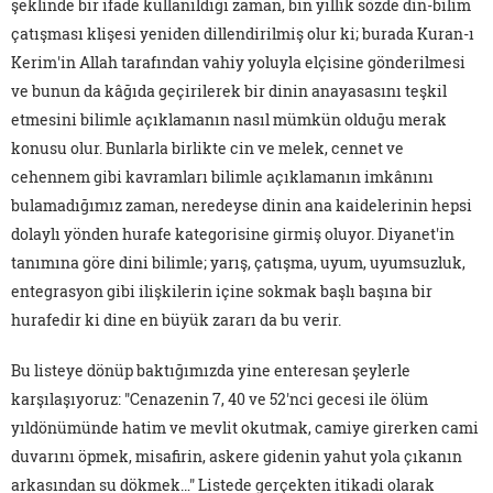
şeklinde bir ifade kullanıldığı zaman, bin yıllık sözde din-bilim
çatışması klişesi yeniden dillendirilmiş olur ki; burada Kuran-ı
Kerim'in Allah tarafından vahiy yoluyla elçisine gönderilmesi
ve bunun da kâğıda geçirilerek bir dinin anayasasını teşkil
etmesini bilimle açıklamanın nasıl mümkün olduğu merak
konusu olur. Bunlarla birlikte cin ve melek, cennet ve
cehennem gibi kavramları bilimle açıklamanın imkânını
bulamadığımız zaman, neredeyse dinin ana kaidelerinin hepsi
dolaylı yönden hurafe kategorisine girmiş oluyor. Diyanet'in
tanımına göre dini bilimle; yarış, çatışma, uyum, uyumsuzluk,
entegrasyon gibi ilişkilerin içine sokmak başlı başına bir
hurafedir ki dine en büyük zararı da bu verir.
Bu listeye dönüp baktığımızda yine enteresan şeylerle
karşılaşıyoruz: "Cenazenin 7, 40 ve 52'nci gecesi ile ölüm
yıldönümünde hatim ve mevlit okutmak, camiye girerken cami
duvarını öpmek, misafirin, askere gidenin yahut yola çıkanın
arkasından su dökmek…" Listede gerçekten itikadi olarak