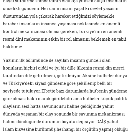
hayat sürdürme standardının oldukça yüksek oluşu insanların
öncelikli gündemi. Her daim insanı yaşat ki devlet yaşasın
düsturundan yola çıkarak hareket ettiğimizi söylemekle
beraber insanların insanca yaşaması noktasında en önemli
kontrol mekanizması olması gereken, Türkiye'nin en önemli
resmi dini makamının etkin bir rol almasını beklemek en tabii
hakkımız.
Yazının ilk bölümünde de sayılan insanın günceli olan
konuların hiçbiri ciddi ve iyi bir dille ülkenin resmi din merci
tarafından dile getirilmedi, getirilmiyor. Aksine hutbeler dünya
ve Türkiye'deki siyasi gündeme göre şekillenip belli bir
seviyede tutuluyor. Elbette bazı durumlarda hutbenin gündeme
göre olması haklı olarak görülebilir ama hutbeler küçük politik
olayların sesi hatta savunucusu haline geldiğinde yahut
dünyada yaşanan bir olay sonunda bir savunma mekanizması
haline döndüğünde durumun boyutu değişiyor. DAİŞ yahut
İslam kisvesine bürünmüş herhangi bir örgütün yapmış olduğu