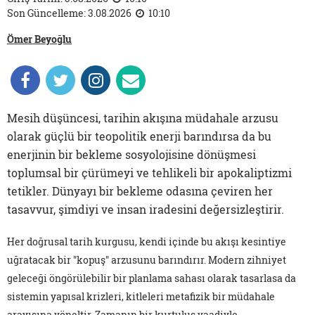
Son Güncelleme: 3.08.2026
10:10
Ömer Beyoğlu
Mesih düşüncesi, tarihin akışına müdahale arzusu
olarak güçlü bir teopolitik enerji barındırsa da bu
enerjinin bir bekleme sosyolojisine dönüşmesi
toplumsal bir çürümeyi ve tehlikeli bir apokaliptizmi
tetikler. Dünyayı bir bekleme odasına çeviren her
tasavvur, şimdiyi ve insan iradesini değersizleştirir.
Her doğrusal tarih kurgusu, kendi içinde bu akışı kesintiye
uğratacak bir "kopuş" arzusunu barındırır. Modern zihniyet
geleceği öngörülebilir bir planlama sahası olarak tasarlasa da
sistemin yapısal krizleri, kitleleri metafizik bir müdahale
arayışına yöneltir. Zamanın bir kurtuluş vaadiyle