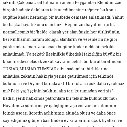
sıkıntı. Çok basit; saf tutmanın önemi Peygamber Efendimizce
birçok hadiste defalarca tekrar edilmesine rağmen bu konu
bugüne kadar herhangi bir hutbede cemaate anlatılmadı. Yahut
bir başka hayati konu olan faiz… Hepimizin hayatında artık
normalleşmiş bir 'kaide' olarak yer alan faizin her türlüsünün,
her kılıflısının haram olduğu, alanların ve verenlerin ne gibi
yaptırımlara maruz kalacağı bugüne kadar ciddi bir şekilde
anlatılmadı. Ya zekât? Kesinlikle ülkedeki fakirliğin büyük bir
kısmına deva olacak zekât kavramı belirli bir kurul tarafından
TÜSİAD, MÜSİAD, TÜMSİAD gibi işadamları birliklerine
anlatılsa, zekâtın hakkıyla yerine getirilmesi için telkinde
bulunulsa ve Diyanet burada aktif bir rol alsa çok daha iyi olmaz
mı? Peki ya; "işçinin hakkını alın teri kurumadan veriniz"
hadisi şerifi hakkında patronlara bir telkinde bulunuldu mu?
Hayatımızı sürdürmeye çalıştığımız şu zor zaman diliminin
içinde asgari ücretin açlık sınırı altında oluşu ve daha önce
söylediğimiz gibi, en basitinden ev kiralarının uçuk fiyatları ve