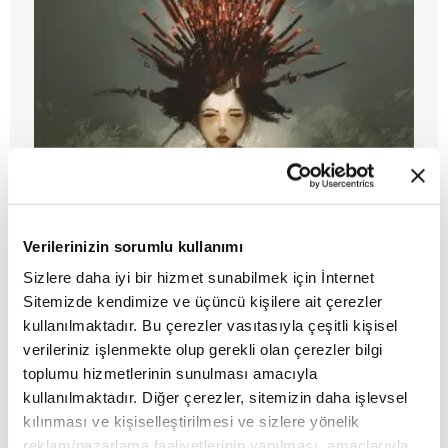
Türkiye'ye musallat olmuş hurafe:
FETÖ
Verilerinizin sorumlu kullanımı
MAKALE
Sizlere daha iyi bir hizmet sunabilmek için İnternet
Gökhan Ergür
Sitemizde kendimize ve üçüncü kişilere ait çerezler
kullanılmaktadır. Bu çerezler vasıtasıyla çeşitli kişisel
verileriniz işlenmekte olup gerekli olan çerezler bilgi
toplumu hizmetlerinin sunulması amacıyla
kullanılmaktadır. Diğer çerezler, sitemizin daha işlevsel
kılınması ve kişiselleştirilmesi ve sizlere yönelik
reklam/pazarlama faaliyetlerinin yapılması, amaçlarıyla