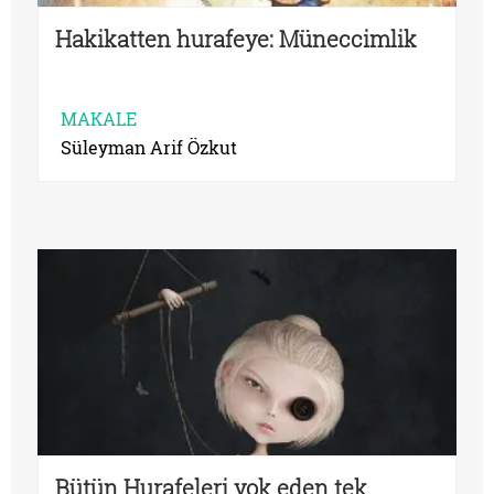
Hakikatten hurafeye: Müneccimlik
MAKALE
Süleyman Arif Özkut
Bütün Hurafeleri yok eden tek