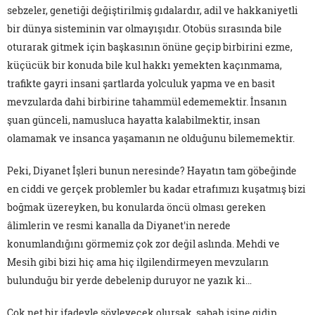
sebzeler, genetiği değiştirilmiş gıdalardır, adil ve hakkaniyetli
bir dünya sisteminin var olmayışıdır. Otobüs sırasında bile
oturarak gitmek için başkasının önüne geçip birbirini ezme,
küçücük bir konuda bile kul hakkı yemekten kaçınmama,
trafikte gayri insani şartlarda yolculuk yapma ve en basit
mevzularda dahi birbirine tahammül edememektir. İnsanın
şuan günceli, namusluca hayatta kalabilmektir, insan
olamamak ve insanca yaşamanın ne olduğunu bilememektir.
Peki, Diyanet İşleri bunun neresinde? Hayatın tam göbeğinde
en ciddi ve gerçek problemler bu kadar etrafımızı kuşatmış bizi
boğmak üzereyken, bu konularda öncü olması gereken
âlimlerin ve resmi kanalla da Diyanet'in nerede
konumlandığını görmemiz çok zor değil aslında. Mehdi ve
Mesih gibi bizi hiç ama hiç ilgilendirmeyen mevzuların
bulunduğu bir yerde debelenip duruyor ne yazık ki…
Çok net bir ifadeyle söyleyecek olursak, sabah işine gidip