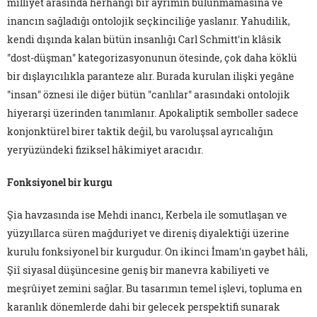
milliyet arasında herhangi bir ayrımın bulunmamasına ve
inancın sağladığı ontolojik seçkinciliğe yaslanır. Yahudilik,
kendi dışında kalan bütün insanlığı Carl Schmitt'in klâsik
"dost-düşman" kategorizasyonunun ötesinde, çok daha köklü
bir dışlayıcılıkla paranteze alır. Burada kurulan ilişki yegâne
"insan" öznesi ile diğer bütün "canlılar" arasındaki ontolojik
hiyerarşi üzerinden tanımlanır. Apokaliptik semboller sadece
konjonktürel birer taktik değil, bu varoluşsal ayrıcalığın
yeryüzündeki fiziksel hâkimiyet aracıdır.
Fonksiyonel bir kurgu
Şia havzasında ise Mehdi inancı, Kerbela ile somutlaşan ve
yüzyıllarca süren mağduriyet ve direniş diyalektiği üzerine
kurulu fonksiyonel bir kurgudur. On ikinci İmam'ın gaybet hâli,
Şiî siyasal düşüncesine geniş bir manevra kabiliyeti ve
meşrûiyet zemini sağlar. Bu tasarımın temel işlevi, topluma en
karanlık dönemlerde dahi bir gelecek perspektifi sunarak