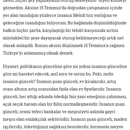
zaten, hiçbir şey yapmayalım oturup bekleyelim" diyen kimseyi
görmedim. Aksine 15 Temmuz'da doğrudan çatışmanın içinde
yer alan tanıdığım yüzlerce insanın Mehdi'nin varlığına ve
geleceğine inandığını biliyorum. Bu bağlamda düşünüldüğünde
halkın hiçbir şartta, karşılaştığı bir tehdit karşısında sırtını
müstakbel bir şeye dayayarak oturup beklemeyeceği artık net
olarak anlaşıldı. Bunun aksini düşünmek 15 Temmuz'a rağmen
Türkiye'yi anlamamış olmak demek.
Diyanet, politikanın günceline göre mi yoksa insanın günceline
göre mi hareket edecek, asıl soru ve sorun bu. Peki, nedir
insanın günceli? İnsanın şuan günceli, ev kiralarıdır; artış
oranı altının artış oranından fazla olan ev fiyatlarıdır. İnsanın
günceli, her attığı adımda ödediği faiz yani emeğinin çalınması,
açık seçik haram olan bir fiilin normalleşmesidir. İnsanın şuan
günceli, resmi tefeci bankalar ve meşruiyeti aslında gayri
meşru olan emlakçılık sektörüdür. İnsanın şuan günceli, maden
işçileridir, tükettiğimiz sağlıksız besinlerdir, hormonlu meyve