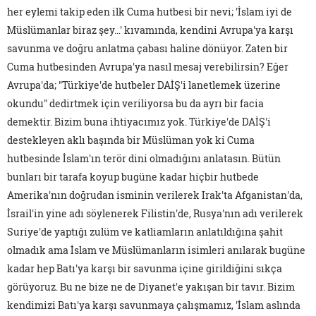
her eylemi takip eden ilk Cuma hutbesi bir nevi; 'İslam iyi de
Müslümanlar biraz şey…' kıvamında, kendini Avrupa'ya karşı
savunma ve doğru anlatma çabası haline dönüyor. Zaten bir
Cuma hutbesinden Avrupa'ya nasıl mesaj verebilirsin? Eğer
Avrupa'da; "Türkiye'de hutbeler DAİŞ'i lanetlemek üzerine
okundu" dedirtmek için veriliyorsa bu da ayrı bir facia
demektir. Bizim buna ihtiyacımız yok. Türkiye'de DAİŞ'i
destekleyen aklı başında bir Müslüman yok ki Cuma
hutbesinde İslam'ın terör dini olmadığını anlatasın. Bütün
bunları bir tarafa koyup bugüne kadar hiçbir hutbede
Amerika'nın doğrudan isminin verilerek Irak'ta Afganistan'da,
İsrail'in yine adı söylenerek Filistin'de, Rusya'nın adı verilerek
Suriye'de yaptığı zulüm ve katliamların anlatıldığına şahit
olmadık ama İslam ve Müslümanların isimleri anılarak bugüne
kadar hep Batı'ya karşı bir savunma içine girildiğini sıkça
görüyoruz. Bu ne bize ne de Diyanet'e yakışan bir tavır. Bizim
kendimizi Batı'ya karşı savunmaya çalışmamız, 'İslam aslında