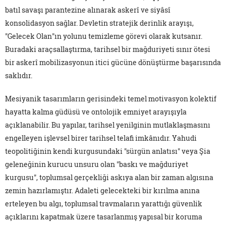
batıl savaşı parantezine alınarak askerî ve siyâsî
konsolidasyon sağlar. Devletin stratejik derinlik arayışı,
"Gelecek Olan"ın yolunu temizleme görevi olarak kutsanır.
Buradaki araçsallaştırma, tarihsel bir mağduriyeti sınır ötesi
bir askerî mobilizasyonun itici gücüne dönüştürme başarısında
saklıdır.
Mesiyanik tasarımların gerisindeki temel motivasyon kolektif
hayatta kalma güdüsü ve ontolojik emniyet arayışıyla
açıklanabilir. Bu yapılar, tarihsel yenilginin mutlaklaşmasını
engelleyen işlevsel birer tarihsel telafi imkânıdır. Yahudi
teopolitiğinin kendi kurgusundaki "sürgün anlatısı" veya Şia
geleneğinin kurucu unsuru olan "baskı ve mağduriyet
kurgusu", toplumsal gerçekliği askıya alan bir zaman algısına
zemin hazırlamıştır. Adaleti gelecekteki bir kırılma anına
erteleyen bu algı, toplumsal travmaların yarattığı güvenlik
açıklarını kapatmak üzere tasarlanmış yapısal bir koruma