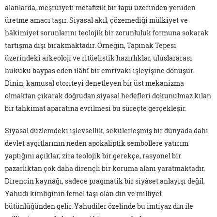
alanlarda, meşruiyeti metafizik bir tapu üzerinden yeniden
üretme amacı taşır. Siyasal akıl, çözemediği mülkiyet ve
hâkimiyet sorunlarını teolojik bir zorunluluk formuna sokarak
tartışma dışı bırakmaktadır. Örneğin, Tapınak Tepesi
üzerindeki arkeoloji ve ritüelistik hazırlıklar, uluslararası
hukuku baypas eden ilâhî bir emrivaki işleyişine dönüşür.
Dinin, kamusal otoriteyi denetleyen bir üst mekanizma
olmaktan çıkarak doğrudan siyasal hedefleri dokunulmaz kılan
bir tahkimat aparatına evrilmesi bu süreçte gerçekleşir.
Siyasal düzlemdeki işlevsellik, sekülerleşmiş bir dünyada dahi
devlet aygıtlarının neden apokaliptik sembollere yatırım
yaptığını açıklar; zira teolojik bir gerekçe, rasyonel bir
pazarlıktan çok daha dirençli bir koruma alanı yaratmaktadır.
Direncin kaynağı, sadece pragmatik bir siyâset anlayışı değil,
Yahudi kimliğinin temel taşı olan din ve milliyet
bütünlüğünden gelir. Yahudiler özelinde bu imtiyaz din ile