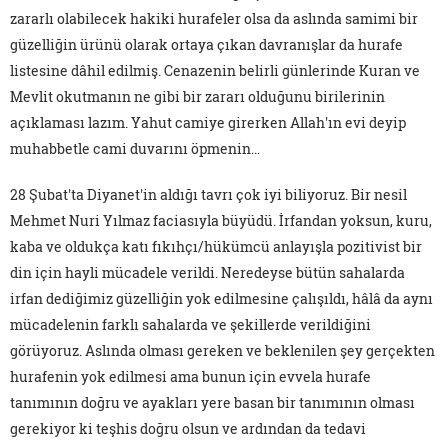
zararlı olabilecek hakiki hurafeler olsa da aslında samimi bir
güzelliğin ürünü olarak ortaya çıkan davranışlar da hurafe
listesine dâhil edilmiş. Cenazenin belirli günlerinde Kuran ve
Mevlit okutmanın ne gibi bir zararı olduğunu birilerinin
açıklaması lazım. Yahut camiye girerken Allah'ın evi deyip
muhabbetle cami duvarını öpmenin…
28 Şubat'ta Diyanet'in aldığı tavrı çok iyi biliyoruz. Bir nesil
Mehmet Nuri Yılmaz faciasıyla büyüdü. İrfandan yoksun, kuru,
kaba ve oldukça katı fıkıhçı/hükümcü anlayışla pozitivist bir
din için hayli mücadele verildi. Neredeyse bütün sahalarda
irfan dediğimiz güzelliğin yok edilmesine çalışıldı, hâlâ da aynı
mücadelenin farklı sahalarda ve şekillerde verildiğini
görüyoruz. Aslında olması gereken ve beklenilen şey gerçekten
hurafenin yok edilmesi ama bunun için evvela hurafe
tanımının doğru ve ayakları yere basan bir tanımının olması
gerekiyor ki teşhis doğru olsun ve ardından da tedavi