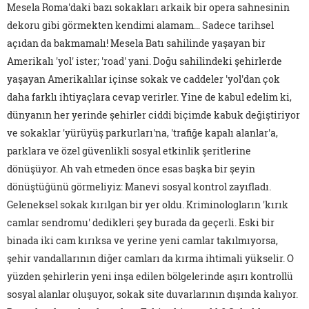
Mesela Roma'daki bazı sokakları arkaik bir opera sahnesinin
dekoru gibi görmekten kendimi alamam… Sadece tarihsel
açıdan da bakmamalı! Mesela Batı sahilinde yaşayan bir
Amerikalı 'yol' ister; 'road' yani. Doğu sahilindeki şehirlerde
yaşayan Amerikalılar içinse sokak ve caddeler 'yol'dan çok
daha farklı ihtiyaçlara cevap verirler. Yine de kabul edelim ki,
dünyanın her yerinde şehirler ciddi biçimde kabuk değiştiriyor
ve sokaklar 'yürüyüş parkurları'na, 'trafiğe kapalı alanlar'a,
parklara ve özel güvenlikli sosyal etkinlik şeritlerine
dönüşüyor. Ah vah etmeden önce esas başka bir şeyin
dönüştüğünü görmeliyiz: Manevi sosyal kontrol zayıfladı.
Geleneksel sokak kırılgan bir yer oldu. Kriminologların 'kırık
camlar sendromu' dedikleri şey burada da geçerli. Eski bir
binada iki cam kırıksa ve yerine yeni camlar takılmıyorsa,
şehir vandallarının diğer camları da kırma ihtimali yükselir. O
yüzden şehirlerin yeni inşa edilen bölgelerinde aşırı kontrollü
sosyal alanlar oluşuyor, sokak site duvarlarının dışında kalıyor.