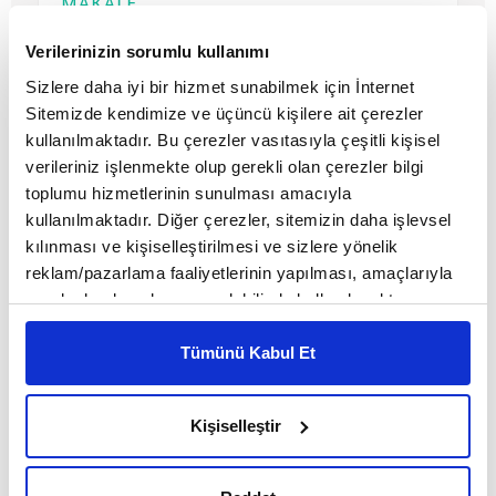
MAKALE
Lacivert Yazı İşleri
Verilerinizin sorumlu kullanımı
Sizlere daha iyi bir hizmet sunabilmek için İnternet
Sitemizde kendimize ve üçüncü kişilere ait çerezler
kullanılmaktadır. Bu çerezler vasıtasıyla çeşitli kişisel
verileriniz işlenmekte olup gerekli olan çerezler bilgi
toplumu hizmetlerinin sunulması amacıyla
kullanılmaktadır. Diğer çerezler, sitemizin daha işlevsel
kılınması ve kişiselleştirilmesi ve sizlere yönelik
reklam/pazarlama faaliyetlerinin yapılması, amaçlarıyla
sınırlı olarak açık rızanız dahilinde kullanılacaktır.
Çerezlere ilişkin tercihlerinizi çerez paneli vasıtasıyla
belirleyebilirsiniz. Çerezlere ilişkin detaylı bilgi için
Tümünü Kabul Et
Bağışla bizi ey sokak!
Ayarlar butonuna tıklayabilir,
Çerez Bilgilendirme
Metnimizi ziyaret edebilirsiniz.
Kişiselleştir
6698 sayılı Kişisel Verilerin Korunması Kanunu uyarınca
MAKALE
hazırlanmış olan İnternet Sitesi Aydınlatma Metnimizi
Elif Eda Karagöz
okumak ve sitemizi ziyaretiniz kapsamında