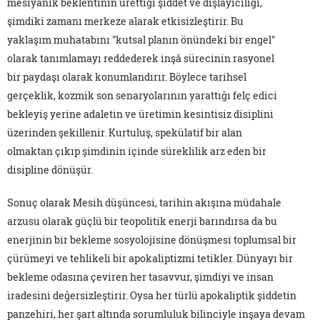
mesiyanik beklentinin ürettiği şiddet ve dışlayıcılığı,
şimdiki zamanı merkeze alarak etkisizleştirir. Bu
yaklaşım muhatabını "kutsal planın önündeki bir engel"
olarak tanımlamayı reddederek inşâ sürecinin rasyonel
bir paydaşı olarak konumlandırır. Böylece tarihsel
gerçeklik, kozmik son senaryolarının yarattığı felç edici
bekleyiş yerine adaletin ve üretimin kesintisiz disiplini
üzerinden şekillenir. Kurtuluş, spekülatif bir alan
olmaktan çıkıp şimdinin içinde süreklilik arz eden bir
disipline dönüşür.
Sonuç olarak Mesih düşüncesi, tarihin akışına müdahale
arzusu olarak güçlü bir teopolitik enerji barındırsa da bu
enerjinin bir bekleme sosyolojisine dönüşmesi toplumsal bir
çürümeyi ve tehlikeli bir apokaliptizmi tetikler. Dünyayı bir
bekleme odasına çeviren her tasavvur, şimdiyi ve insan
iradesini değersizleştirir. Oysa her türlü apokaliptik şiddetin
panzehiri, her şart altında sorumluluk bilinciyle inşaya devam