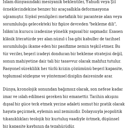
İslam dünyasındaki mesiyanik beklentiler, Yahudi veya Şiî
örneklerindekine benzer bir araçsallıkla deformasyona
uğramıştır. Siyâsî yenilgileri metafizik bir paranteze alan veya
sorumluluğu gelecekteki bir figüre devreden "bekleme dili",
İslâm'ın kurucu iradesine yönelik yapısal bir sapmadır. Esasen
klâsik literatürde yer alan nüzul-i İsa gibi kabuller de tarihsel
sorumluluğu ikame eden bir pasifizme zemin teşkil etmez. Bu
tür veriler, beşerî iradeyi donduran bir bekleme stratejisi değil,
sonun mahiyetine dair tali bir tasavvur olarak mahfuz tutulur.
Rasyonel süreklilik her türlü krizin çözümünü beşerî kapasite,
toplumsal sözleşme ve yöntemsel disiplin dairesinde arar.
Dünya, kronolojik sonundan bağımsız olarak, son nefese kadar
imar ve ıslah edilmesi gereken bir emanettir. Tarihin akışını
dışsal bir güce terk etmek yerine adaleti somut bir pratik olarak
hayata geçirmek, eylemin asıl zeminidir. Dolayısıyla jeopolitik
tıkanıklıkları teolojik bir kurtuluş vaadiyle örtmek, düşünsel
bir kapasite kaybının da tezahürüdür.