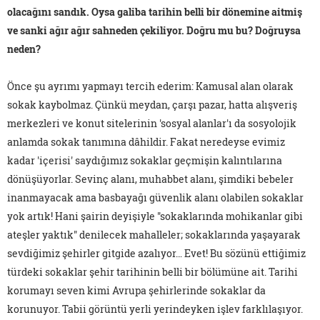
olacağını sandık. Oysa galiba tarihin belli bir dönemine aitmiş
ve sanki ağır ağır sahneden çekiliyor. Doğru mu bu? Doğruysa
neden?
Önce şu ayrımı yapmayı tercih ederim: Kamusal alan olarak
sokak kaybolmaz. Çünkü meydan, çarşı pazar, hatta alışveriş
merkezleri ve konut sitelerinin 'sosyal alanlar'ı da sosyolojik
anlamda sokak tanımına dâhildir. Fakat neredeyse evimiz
kadar 'içerisi' saydığımız sokaklar geçmişin kalıntılarına
dönüşüyorlar. Sevinç alanı, muhabbet alanı, şimdiki bebeler
inanmayacak ama basbayağı güvenlik alanı olabilen sokaklar
yok artık! Hani şairin deyişiyle "sokaklarında mohikanlar gibi
ateşler yaktık" denilecek mahalleler; sokaklarında yaşayarak
sevdiğimiz şehirler gitgide azalıyor… Evet! Bu sözünü ettiğimiz
türdeki sokaklar şehir tarihinin belli bir bölümüne ait. Tarihi
korumayı seven kimi Avrupa şehirlerinde sokaklar da
korunuyor. Tabii görüntü yerli yerindeyken işlev farklılaşıyor.