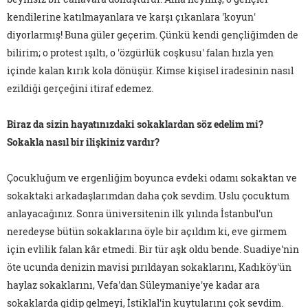
kendilerine katılmayanlara ve karşı çıkanlara 'koyun'
diyorlarmış! Buna güler geçerim. Çünkü kendi gençliğimden de
bilirim; o protest ışıltı, o 'özgürlük coşkusu' falan hızla yen
içinde kalan kırık kola dönüşür. Kimse kişisel iradesinin nasıl
ezildiği gerçeğini itiraf edemez.
Biraz da sizin hayatınızdaki sokaklardan söz edelim mi?
Sokakla nasıl bir ilişkiniz vardır?
Çocukluğum ve ergenliğim boyunca evdeki odamı sokaktan ve
sokaktaki arkadaşlarımdan daha çok sevdim. Uslu çocuktum
anlayacağınız. Sonra üniversitenin ilk yılında İstanbul'un
neredeyse bütün sokaklarına öyle bir açıldım ki, eve girmem
için evlilik falan kâr etmedi. Bir tür aşk oldu bende. Suadiye'nin
öte ucunda denizin mavisi pırıldayan sokaklarını, Kadıköy'ün
haylaz sokaklarını, Vefa'dan Süleymaniye'ye kadar ara
sokaklarda gidip gelmeyi, İstiklal'in kuytularını çok sevdim.