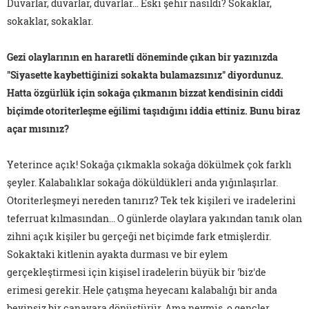
Duvarlar, duvarlar, duvarlar… Eski şehir nasıldı? Sokaklar,
sokaklar, sokaklar.
Gezi olaylarının en hararetli döneminde çıkan bir yazınızda
"Siyasette kaybettiğinizi sokakta bulamazsınız" diyordunuz.
Hatta özgürlük için sokağa çıkmanın bizzat kendisinin ciddi
biçimde otoriterleşme eğilimi taşıdığını iddia ettiniz. Bunu biraz
açar mısınız?
Yeterince açık! Sokağa çıkmakla sokağa dökülmek çok farklı
şeyler. Kalabalıklar sokağa döküldükleri anda yığınlaşırlar.
Otoriterleşmeyi nereden tanırız? Tek tek kişileri ve iradelerini
teferruat kılmasından... O günlerde olaylara yakından tanık olan
zihni açık kişiler bu gerçeği net biçimde fark etmişlerdir.
Sokaktaki kitlenin ayakta durması ve bir eylem
gerçekleştirmesi için kişisel iradelerin büyük bir 'biz'de
erimesi gerekir. Hele çatışma heyecanı kalabalığı bir anda
beyinsiz bir canavara dönüştürür. Ama neymiş, o gençler