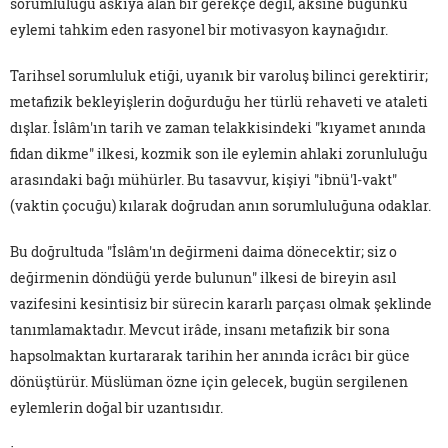
sorumluluğu askıya alan bir gerekçe değil, aksine bugünkü
eylemi tahkim eden rasyonel bir motivasyon kaynağıdır.
Tarihsel sorumluluk etiği, uyanık bir varoluş bilinci gerektirir;
metafizik bekleyişlerin doğurduğu her türlü rehaveti ve ataleti
dışlar. İslâm'ın tarih ve zaman telakkisindeki "kıyamet anında
fidan dikme" ilkesi, kozmik son ile eylemin ahlaki zorunluluğu
arasındaki bağı mühürler. Bu tasavvur, kişiyi "ibnü'l-vakt"
(vaktin çocuğu) kılarak doğrudan anın sorumluluğuna odaklar.
Bu doğrultuda "İslâm'ın değirmeni daima dönecektir; siz o
değirmenin döndüğü yerde bulunun" ilkesi de bireyin asıl
vazifesini kesintisiz bir sürecin kararlı parçası olmak şeklinde
tanımlamaktadır. Mevcut irâde, insanı metafizik bir sona
hapsolmaktan kurtararak tarihin her anında icrâcı bir güce
dönüştürür. Müslüman özne için gelecek, bugün sergilenen
eylemlerin doğal bir uzantısıdır.