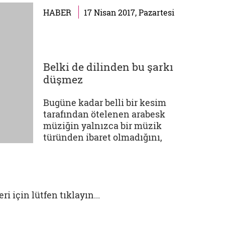
kadar mahrum olduğumuz bu
HABER
17 Nisan 2017, Pazartesi
çağda şair kimliğini eleştirmen
kimliğiyle beraber...
Belki de dilinden bu şarkı
düşmez
Bugüne kadar belli bir kesim
tarafından ötelenen arabesk
müziğin yalnızca bir müzik
türünden ibaret olmadığını,
aslında sosyolojik de bir
yapısının olduğunu anlatan
yazılar yazdı Berdibek. "Arabesk;
bir dönem itilen, hor görülen,
i için lütfen tıklayın...
ezilen ve boğulmaya çalışılan...