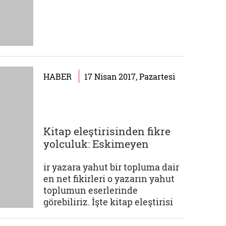
HABER
17 Nisan 2017, Pazartesi
Kitap eleştirisinden fikre
yolculuk: Eskimeyen
kitaplar
ir yazara yahut bir topluma dair
en net fikirleri o yazarın yahut
toplumun eserlerinde
görebiliriz. İşte kitap eleştirisi
ve incelemesinin önemini
burada görüyoruz. Eleştiriden bu