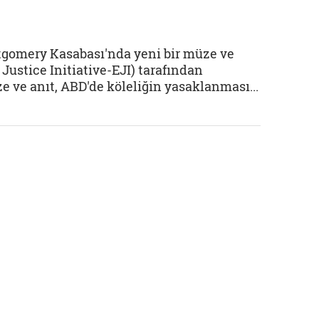
tgomery Kasabası'nda yeni bir müze ve
l Justice Initiative-EJI) tarafından
e ve anıt, ABD'de köleliğin yasaklanması...