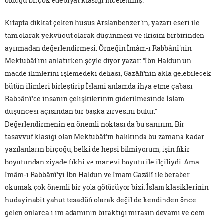
olduğu birçok edebiyat klasiği incelenmiş.
Kitapta dikkat çeken husus Arslanbenzer'in, yazarı eseri ile
tam olarak yekvücut olarak düşünmesi ve ikisini birbirinden
ayırmadan değerlendirmesi. Örneğin İmâm-ı Rabbânî'nin
Mektubât'ını anlatırken şöyle diyor yazar: "İbn Haldun'un
madde ilimlerini işlemedeki dehası, Gazâlî'nin akla gelebilecek
bütün ilimleri birleştirip İslami anlamda ihya etme çabası
Rabbânî'de insanın çelişkilerinin giderilmesinde İslam
düşüncesi açısından bir başka zirvesini bulur."
Değerlendirmenin en önemli noktası da bu sanırım. Bir
tasavvuf klasiği olan Mektubât'ın hakkında bu zamana kadar
yazılanların birçoğu, belki de hepsi bilmiyorum, işin fikir
boyutundan ziyade fıkhi ve manevi boyutu ile ilgiliydi. Ama
İmâm-ı Rabbânî'yi İbn Haldun ve İmam Gazâlî ile beraber
okumak çok önemli bir yola götürüyor bizi. İslam klasiklerinin
hudayinabit yahut tesadüfi olarak değil de kendinden önce
gelen onlarca ilim adamının bıraktığı mirasın devamı ve cem