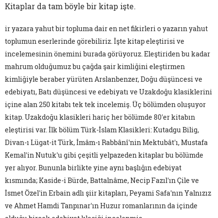
Kitaplar da tam böyle bir kitap işte.
ir yazara yahut bir topluma dair en net fikirleri o yazarın yahut
toplumun eserlerinde görebiliriz. İşte kitap eleştirisi ve
incelemesinin önemini burada görüyoruz. Eleştiriden bu kadar
mahrum olduğumuz bu çağda şair kimliğini eleştirmen
kimliğiyle beraber yürüten Arslanbenzer, Doğu düşüncesi ve
edebiyatı, Batı düşüncesi ve edebiyatı ve Uzakdoğu klasiklerini
içine alan 250 kitabı tek tek incelemiş. Üç bölümden oluşuyor
kitap. Uzakdoğu klasikleri hariç her bölümde 80'er kitabın
eleştirisi var. İlk bölüm Türk-İslam Klasikleri: Kutadgu Bilig,
Divan-ı Lügat-it Türk, İmâm-ı Rabbânî'nin Mektubât'ı, Mustafa
Kemal'in Nutuk'u gibi çeşitli yelpazeden kitaplar bu bölümde
yer alıyor. Bununla birlikte yine aynı başlığın edebiyat
kısmında; Kaside-i Bürde, Battalnâme, Necip Fazıl'ın Çile ve
İsmet Özel'in Erbain adlı şiir kitapları, Peyami Safa'nın Yalnızız
ve Ahmet Hamdi Tanpınar'ın Huzur romanlarının da içinde