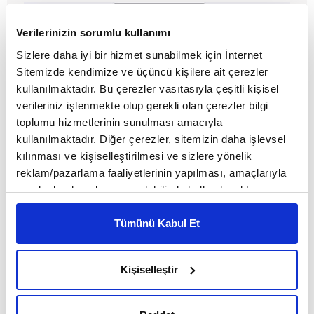
Verilerinizin sorumlu kullanımı
Sizlere daha iyi bir hizmet sunabilmek için İnternet
Sitemizde kendimize ve üçüncü kişilere ait çerezler
kullanılmaktadır. Bu çerezler vasıtasıyla çeşitli kişisel
verileriniz işlenmekte olup gerekli olan çerezler bilgi
toplumu hizmetlerinin sunulması amacıyla
kullanılmaktadır. Diğer çerezler, sitemizin daha işlevsel
Kitap tanıtım | Mart 2017
kılınması ve kişiselleştirilmesi ve sizlere yönelik
reklam/pazarlama faaliyetlerinin yapılması, amaçlarıyla
sınırlı olarak açık rızanız dahilinde kullanılacaktır.
MAKALE
Çerezlere ilişkin tercihlerinizi çerez paneli vasıtasıyla
Hasan Meriç
belirleyebilirsiniz. Çerezlere ilişkin detaylı bilgi için
Tümünü Kabul Et
Ayarlar butonuna tıklayabilir,
Çerez Bilgilendirme
Metnimizi ziyaret edebilirsiniz.
Kişiselleştir
6698 sayılı Kişisel Verilerin Korunması Kanunu uyarınca
hazırlanmış olan İnternet Sitesi Aydınlatma Metnimizi
okumak ve sitemizi ziyaretiniz kapsamında