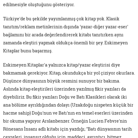
edilmesiyle oluştuğunu gösteriyor.
Türkiye'de bu şekilde yayımlanmış çok kitap yok. Klasik
tanıtım/reklam metinlerinin dışında 'yazar-diğer yazar-eser'
bağlamını bir arada değerlendirerek kitabı tanıtırken aynı
zamanda eleştiri yapmak oldukça önemli bir şey. Eskimeyen
Kitaplar bunu başarmış.
Eskimeyen Kitaplar'a yalnızca kitap/yazar eleştirisi diye
bakmamak gerekiyor. Kitap, okundukça bir yol çiziyor okurlara.
Düşünce dünyasının büyük resmini sunuyor bir bakıma.
Aslında kitap eleştirileri üzerinden yazılmış fikir yazıları da
diyebiliriz. Bu fikir yazıları Doğu ve Batı Klasikleri olarak iki
ana bölüme ayrıldığından dolayı (Uzakdoğu nispeten küçük bir
hacme sahip) Doğu'nun ve Batı'nın en temel eserleri üzerinden
bir okuma yapıyor Arslanbenzer. Örneğin Lucien Febvre'nin
Rönesans İnsanı adlı kitabı için yazdığı; "Batı dünyasının tarih
çevreleri, insansız olduğu için, maddeci, ayrıntıcı, bitmez