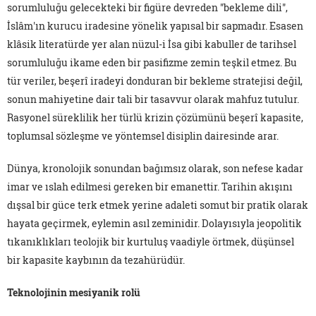
sorumluluğu gelecekteki bir figüre devreden "bekleme dili",
İslâm'ın kurucu iradesine yönelik yapısal bir sapmadır. Esasen
klâsik literatürde yer alan nüzul-i İsa gibi kabuller de tarihsel
sorumluluğu ikame eden bir pasifizme zemin teşkil etmez. Bu
tür veriler, beşerî iradeyi donduran bir bekleme stratejisi değil,
sonun mahiyetine dair tali bir tasavvur olarak mahfuz tutulur.
Rasyonel süreklilik her türlü krizin çözümünü beşerî kapasite,
toplumsal sözleşme ve yöntemsel disiplin dairesinde arar.
Dünya, kronolojik sonundan bağımsız olarak, son nefese kadar
imar ve ıslah edilmesi gereken bir emanettir. Tarihin akışını
dışsal bir güce terk etmek yerine adaleti somut bir pratik olarak
hayata geçirmek, eylemin asıl zeminidir. Dolayısıyla jeopolitik
tıkanıklıkları teolojik bir kurtuluş vaadiyle örtmek, düşünsel
bir kapasite kaybının da tezahürüdür.
Teknolojinin mesiyanik rolü