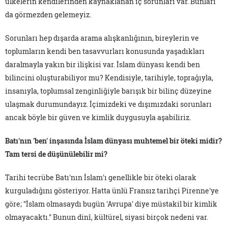
ülkelerin kendilerinden kaynaklanan iç sorunları var. Bunları
da görmezden gelemeyiz.
Sorunları hep dışarda arama alışkanlığının, bireylerin ve
toplumların kendi ben tasavvurları konusunda yaşadıkları
daralmayla yakın bir ilişkisi var. İslam dünyası kendi ben
bilincini oluşturabiliyor mu? Kendisiyle, tarihiyle, toprağıyla,
insanıyla, toplumsal zenginliğiyle barışık bir bilinç düzeyine
ulaşmak durumundayız. İçimizdeki ve dışımızdaki sorunları
ancak böyle bir güven ve kimlik duygusuyla aşabiliriz.
Batı'nın 'ben' inşasında İslam dünyası muhtemel bir öteki midir?
Tam tersi de düşünülebilir mi?
Tarihi tecrübe Batı'nın İslam'ı genellikle bir öteki olarak
kurguladığını gösteriyor. Hatta ünlü Fransız tarihçi Pirenne'ye
göre; "İslam olmasaydı bugün 'Avrupa' diye müstakil bir kimlik
olmayacaktı." Bunun dinî, kültürel, siyasi birçok nedeni var.