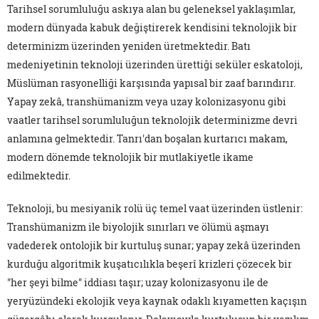
Tarihsel sorumluluğu askıya alan bu geleneksel yaklaşımlar,
modern dünyada kabuk değiştirerek kendisini teknolojik bir
determinizm üzerinden yeniden üretmektedir. Batı
medeniyetinin teknoloji üzerinden ürettiği seküler eskatoloji,
Müslüman rasyonelliği karşısında yapısal bir zaaf barındırır.
Yapay zekâ, transhümanizm veya uzay kolonizasyonu gibi
vaatler tarihsel sorumluluğun teknolojik determinizme devri
anlamına gelmektedir. Tanrı'dan boşalan kurtarıcı makam,
modern dönemde teknolojik bir mutlakiyetle ikame
edilmektedir.
Teknoloji, bu mesiyanik rolü üç temel vaat üzerinden üstlenir:
Transhümanizm ile biyolojik sınırları ve ölümü aşmayı
vadederek ontolojik bir kurtuluş sunar; yapay zekâ üzerinden
kurduğu algoritmik kuşatıcılıkla beşerî krizleri çözecek bir
"her şeyi bilme" iddiası taşır; uzay kolonizasyonu ile de
yeryüzündeki ekolojik veya kaynak odaklı kıyametten kaçışın