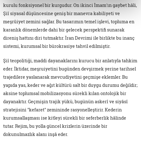
kurulu fonksiyonel bir kurgudur. On ikinci İmam'ın gaybet hâli,
Şiî siyasal düşüncesine geniş bir manevra kabiliyeti ve
meşrûiyet zemini sağlar. Bu tasarımın temel işlevi, topluma en
karanlık dönemlerde dahi bir gelecek perspektifi sunarak
direniş hattını diri tutmaktır. İran Devrimi ile birlikte bu inanç
sistemi, kurumsal bir bürokrasiye tahvil edilmiştir.
Şiî teopolitiği, maddi dayanaklarını kurucu bir anlatıyla tahkim
eder. İktidar, meşruiyetini bugünden devşirmek yerine tarihsel
trajedilere yaslanarak mevcudiyetini geçmişe eklemler. Bu
yapıda yas, keder ve ağıt kültürü salt bir duygu durumu değildir;
aksine toplumsal mobilizasyonu sürekli kılan ontolojik bir
dayanaktır. Geçmişin trajik yükü, bugünün askerî ve siyâsî
stratejisini "kefaret" zemininde rasyonelleştirir. Kederin
kurumsallaşması ise kitleyi sürekli bir seferberlik hâlinde
tutar. Rejim, bu yolla güncel krizlerin üzerinde bir
dokunulmazlık alanı inşâ eder.