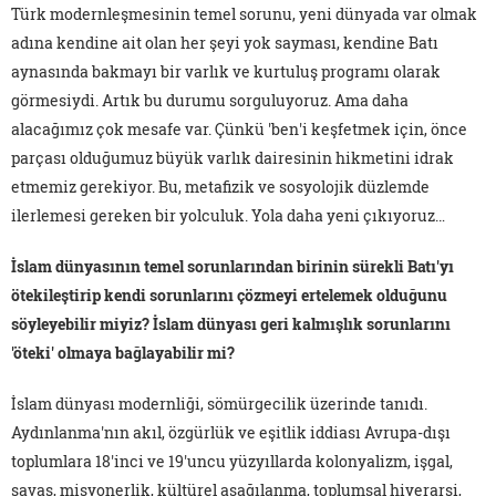
Türk modernleşmesinin temel sorunu, yeni dünyada var olmak
adına kendine ait olan her şeyi yok sayması, kendine Batı
aynasında bakmayı bir varlık ve kurtuluş programı olarak
görmesiydi. Artık bu durumu sorguluyoruz. Ama daha
alacağımız çok mesafe var. Çünkü 'ben'i keşfetmek için, önce
parçası olduğumuz büyük varlık dairesinin hikmetini idrak
etmemiz gerekiyor. Bu, metafizik ve sosyolojik düzlemde
ilerlemesi gereken bir yolculuk. Yola daha yeni çıkıyoruz…
İslam dünyasının temel sorunlarından birinin sürekli Batı'yı
ötekileştirip kendi sorunlarını çözmeyi ertelemek olduğunu
söyleyebilir miyiz? İslam dünyası geri kalmışlık sorunlarını
'öteki' olmaya bağlayabilir mi?
İslam dünyası modernliği, sömürgecilik üzerinde tanıdı.
Aydınlanma'nın akıl, özgürlük ve eşitlik iddiası Avrupa-dışı
toplumlara 18'inci ve 19'uncu yüzyıllarda kolonyalizm, işgal,
savaş, misyonerlik, kültürel aşağılanma, toplumsal hiyerarşi,