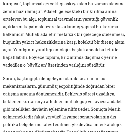
kurgusu", toplumsal gerçekliği askıya alan bir zaman algısına
zemin hazırlamıştır. Adaleti gelecekteki bir kırılma anına
erteleyen bu algı, toplumsal travmaların yarattığı güvenlik
açıklarını kapatmak üzere tasarlanmış yapısal bir koruma
kalkanıdır. Mutlak adaletin metafizik bir geleceğe ötelenmesi,
bugünün yakıcı haksızlıklarına karşı kolektif bir direnç alanı
açar. Yenilginin yarattığı ontolojik boşluk ancak bu tehirle
kapatılabilir. Böylece toplum, kriz altında dağılmak yerine
vadedilen o 'büyük an' üzerinden varlığını sürdürür.
Sorun, başlangıçta dengeleyici olarak tasarlanan bu
mekanizmaların, günümüz jeopolitiğinde doğrudan birer
çatışma aracına dönüşmesidir. Bekleyiş süresi uzadıkça,
beklenen kurtarıcıya atfedilen mutlak güç ve tavizsiz adalet
gibi nitelikler, devletin eylemine nüfuz eder. Sonuçta Mesih
gelmemektedir fakat yeryüzü kıyamet senaryolarının dış
politika belgelerine tahvil edilmesiyle devâsa bir eskatolojik