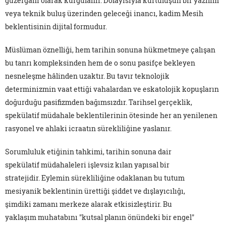
güzergâhı olarak kurgulanır. Dolayısıyla kurtuluşun bir yazılım
veya teknik buluş üzerinden geleceği inancı, kadim Mesih
beklentisinin dijital formudur.
Müslüman öznelliği, hem tarihin sonuna hükmetmeye çalışan
bu tanrı kompleksinden hem de o sonu pasifçe bekleyen
nesneleşme hâlinden uzaktır. Bu tavır teknolojik
determinizmin vaat ettiği vahalardan ve eskatolojik kopuşların
doğurduğu pasifizmden bağımsızdır. Tarihsel gerçeklik,
spekülatif müdahale beklentilerinin ötesinde her an yenilenen
rasyonel ve ahlaki icraatın sürekliliğine yaslanır.
Sorumluluk etiğinin tahkimi, tarihin sonuna dair
spekülatif müdahaleleri işlevsiz kılan yapısal bir
stratejidir. Eylemin sürekliliğine odaklanan bu tutum
mesiyanik beklentinin ürettiği şiddet ve dışlayıcılığı,
şimdiki zamanı merkeze alarak etkisizleştirir. Bu
yaklaşım muhatabını "kutsal planın önündeki bir engel"