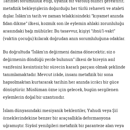
Tarihsel sorumluluk etiği, uyanık bir varoluş bilinci gerektirir;
metafizik bekleyişlerin doğurduğu her türlü rehaveti ve ataleti
dışlar. İslâm'ın tarih ve zaman telakkisindeki "kıyamet anında
fidan dikme" ilkesi, kozmik son ile eylemin ahlaki zorunluluğu
arasındaki bağı mühürler. Bu tasavvur, kişiyi "ibnü'l-vakt"
(vaktin çocuğu) kılarak doğrudan anın sorumluluğuna odaklar.
Bu doğrultuda "İslâm'ın değirmeni daima dönecektir; siz o
değirmenin döndüğü yerde bulunun" ilkesi de bireyin asıl
vazifesini kesintisiz bir sürecin kararlı parçası olmak şeklinde
tanımlamaktadır. Mevcut irâde, insanı metafizik bir sona
hapsolmaktan kurtararak tarihin her anında icrâcı bir güce
dönüştürür. Müslüman özne için gelecek, bugün sergilenen
eylemlerin doğal bir uzantısıdır.
İslam dünyasındaki mesiyanik beklentiler, Yahudi veya Şiî
örneklerindekine benzer bir araçsallıkla deformasyona
uğramıştır. Siyâsî yenilgileri metafizik bir paranteze alan veya