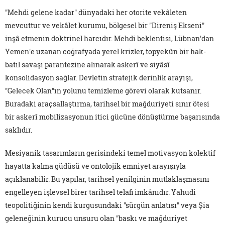
"Mehdi gelene kadar" dünyadaki her otorite vekâleten
mevcuttur ve vekâlet kurumu, bölgesel bir "Direniş Ekseni"
inşâ etmenin doktrinel harcıdır. Mehdi beklentisi, Lübnan'dan
Yemen'e uzanan coğrafyada yerel krizler, topyekûn bir hak-
batıl savaşı parantezine alınarak askerî ve siyâsî
konsolidasyon sağlar. Devletin stratejik derinlik arayışı,
"Gelecek Olan"ın yolunu temizleme görevi olarak kutsanır.
Buradaki araçsallaştırma, tarihsel bir mağduriyeti sınır ötesi
bir askerî mobilizasyonun itici gücüne dönüştürme başarısında
saklıdır.
Mesiyanik tasarımların gerisindeki temel motivasyon kolektif
hayatta kalma güdüsü ve ontolojik emniyet arayışıyla
açıklanabilir. Bu yapılar, tarihsel yenilginin mutlaklaşmasını
engelleyen işlevsel birer tarihsel telafi imkânıdır. Yahudi
teopolitiğinin kendi kurgusundaki "sürgün anlatısı" veya Şia
geleneğinin kurucu unsuru olan "baskı ve mağduriyet