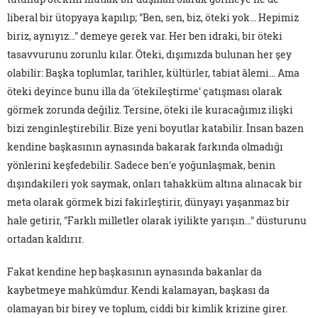
liberal bir ütopyaya kapılıp; "Ben, sen, biz, öteki yok… Hepimiz
biriz, aynıyız…" demeye gerek var. Her ben idraki, bir öteki
tasavvurunu zorunlu kılar. Öteki, dışımızda bulunan her şey
olabilir: Başka toplumlar, tarihler, kültürler, tabiat âlemi… Ama
öteki deyince bunu illa da 'ötekileştirme' çatışması olarak
görmek zorunda değiliz. Tersine, öteki ile kuracağımız ilişki
bizi zenginleştirebilir. Bize yeni boyutlar katabilir. İnsan bazen
kendine başkasının aynasında bakarak farkında olmadığı
yönlerini keşfedebilir. Sadece ben'e yoğunlaşmak, benin
dışındakileri yok saymak, onları tahakküm altına alınacak bir
meta olarak görmek bizi fakirleştirir, dünyayı yaşanmaz bir
hale getirir, "Farklı milletler olarak iyilikte yarışın…" düsturunu
ortadan kaldırır.
Fakat kendine hep başkasının aynasında bakanlar da
kaybetmeye mahkûmdur. Kendi kalamayan, başkası da
olamayan bir birey ve toplum, ciddi bir kimlik krizine girer.