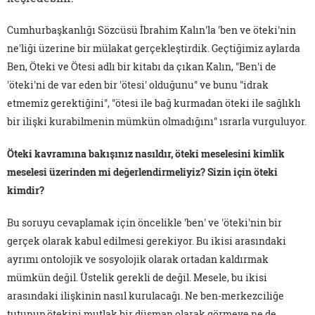
Cumhurbaşkanlığı Sözcüsü İbrahim Kalın'la 'ben ve öteki'nin
ne'liği üzerine bir mülakat gerçekleştirdik. Geçtiğimiz aylarda
Ben, Öteki ve Ötesi adlı bir kitabı da çıkan Kalın, "Ben'i de
'öteki'ni de var eden bir 'ötesi' olduğunu" ve bunu "idrak
etmemiz gerektiğini", "ötesi ile bağ kurmadan öteki ile sağlıklı
bir ilişki kurabilmenin mümkün olmadığını" ısrarla vurguluyor.
Öteki kavramına bakışınız nasıldır, öteki meselesini kimlik
meselesi üzerinden mi değerlendirmeliyiz? Sizin için öteki
kimdir?
Bu soruyu cevaplamak için öncelikle 'ben' ve 'öteki'nin bir
gerçek olarak kabul edilmesi gerekiyor. Bu ikisi arasındaki
ayrımı ontolojik ve sosyolojik olarak ortadan kaldırmak
mümkün değil. Üstelik gerekli de değil. Mesele, bu ikisi
arasındaki ilişkinin nasıl kurulacağı. Ne ben-merkezciliğe
tutunup ötekini mutlak bir düşman olarak görmeye ne de