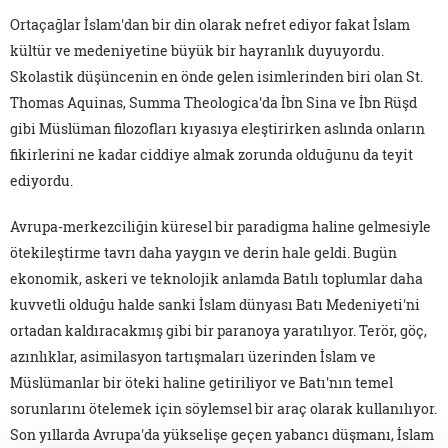
Ortaçağlar İslam'dan bir din olarak nefret ediyor fakat İslam
kültür ve medeniyetine büyük bir hayranlık duyuyordu.
Skolastik düşüncenin en önde gelen isimlerinden biri olan St.
Thomas Aquinas, Summa Theologica'da İbn Sina ve İbn Rüşd
gibi Müslüman filozofları kıyasıya eleştirirken aslında onların
fikirlerini ne kadar ciddiye almak zorunda olduğunu da teyit
ediyordu.
Avrupa-merkezciliğin küresel bir paradigma haline gelmesiyle
ötekileştirme tavrı daha yaygın ve derin hale geldi. Bugün
ekonomik, askeri ve teknolojik anlamda Batılı toplumlar daha
kuvvetli olduğu halde sanki İslam dünyası Batı Medeniyeti'ni
ortadan kaldıracakmış gibi bir paranoya yaratılıyor. Terör, göç,
azınlıklar, asimilasyon tartışmaları üzerinden İslam ve
Müslümanlar bir öteki haline getiriliyor ve Batı'nın temel
sorunlarını ötelemek için söylemsel bir araç olarak kullanılıyor.
Son yıllarda Avrupa'da yükselişe geçen yabancı düşmanı, İslam