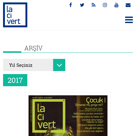
ARŞİV
2017