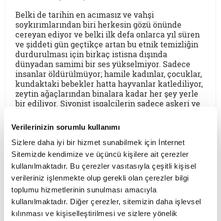
Belki de tarihin en acımasız ve vahşi
soykırımlarından biri herkesin gözü önünde
cereyan ediyor ve belki ilk defa onlarca yıl süren
ve şiddeti gün geçtikçe artan bu etnik temizliğin
durdurulması için birkaç istisna dışında
dünyadan samimi bir ses yükselmiyor. Sadece
insanlar öldürülmüyor; hamile kadınlar, çocuklar,
kundaktaki bebekler hatta hayvanlar katlediliyor,
zeytin ağaçlarından binalara kadar her şey yerle
bir ediliyor. Siyonist işgalcilerin sadece askeri ve
siyasi referanslardan hareket etmediği, katliamın
temelinde teolojik bir altyapının olduğu da ortada.
Verilerinizin sorumlu kullanımı
Yahudi kutsal metinlerinde etnik kimlik merkezli
inanç yapısı, Yahudi olmayanların sosyolojik
Sizlere daha iyi bir hizmet sunabilmek için İnternet
statüsü, Filistinlileri nasıl “Amalekli” olarak
Sitemizde kendimize ve üçüncü kişilere ait çerezler
gördükleri, Tevrat’ın derleme bir metin oluşuna
kullanılmaktadır. Bu çerezler vasıtasıyla çeşitli kişisel
dair bilimsel çalışmalar ve Hristiyan Siyonizm’inin
verileriniz işlenmekte olup gerekli olan çerezler bilgi
teşekkül süreci gibi konuları dinler tarihçisi Prof.
toplumu hizmetlerinin sunulması amacıyla
Dr. Şinasi Gündüz’le konuştuk.
kullanılmaktadır. Diğer çerezler, sitemizin daha işlevsel
kılınması ve kişiselleştirilmesi ve sizlere yönelik