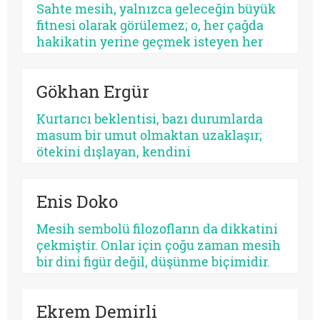
Sahte mesih, yalnızca geleceğin büyük
unsurlarından biri olmayı
fitnesi olarak görülemez; o, her çağda
sürdürmektedir.
hakikatin yerine geçmek isteyen her
parıltının ortak adıdır. Kimi zaman bir
sistemdir, kimi zaman bir şahıs, kimi
Gökhan Ergür
zaman bir kült, kimi zaman da insanın
kendi benliğidir. Biri kalabalıkları yutar,
Kurtarıcı beklentisi, bazı durumlarda
diğeri kalbi. Fakat ikisinin de kaynağı
masum bir umut olmaktan uzaklaşır;
aynıdır: Allah’tan kopmuş merkez…
ötekini dışlayan, kendini
mutlaklaştıran bir yapıya bürünebilir.
Psikolojik açıdan bakıldığında, her
Enis Doko
kurtarıcı beklentisi aynı ruhsal içerikle
işlemez. Bazısı insanı olgunlaştırır,
Mesih sembolü filozofların da dikkatini
bazısı sertleştirir. Bazısı dayanıklılık
çekmiştir. Onlar için çoğu zaman mesih
üretir, bazısı düşmanlık.
bir dini figür değil, düşünme biçimidir.
Kimileri mesihi tarihin bir kırılma
noktası olarak düşünürken, kimileri
Ekrem Demirli
onun çoktan sekülerleştiğini ve modern