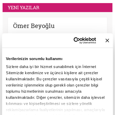
YENİ YAZILAR
Ömer Beyoğlu
Mesih düşüncesi, tarihin akışına
müdahale arzusu olarak güçlü bir
teopolitik enerji barındırsa da bu
enerjinin bir bekleme sosyolojisine
dönüşmesi toplumsal bir çürümeyi ve
Verilerinizin sorumlu kullanımı
Mustafa B. Bozkurt
tehlikeli bir apokaliptizmi tetikler.
Sizlere daha iyi bir hizmet sunabilmek için İnternet
Dünyayı bir bekleme odasına çeviren
Sitemizde kendimize ve üçüncü kişilere ait çerezler
Osmanlı makamları 1500’lerin başından
her tasavvur, şimdiyi ve insan iradesini
kullanılmaktadır. Bu çerezler vasıtasıyla çeşitli kişisel
1700’lere kadar muhtelif kıyametçi
değersizleştirir.
verileriniz işlenmekte olup gerekli olan çerezler bilgi
hareketlerle karşılaşmış, bunları her
toplumu hizmetlerinin sunulması amacıyla
zamanki pragmatik tavrı ile çözmeyi
kullanılmaktadır. Diğer çerezler, sitemizin daha işlevsel
başarmıştır. Bu devrin, özellikle 1590 ve
Murat Zelan
kılınması ve kişiselleştirilmesi ve sizlere yönelik
sonrasının bir siyasi kriz devri olması
tesadüf değildir. Siyasi krizler kıyametçi
reklam/pazarlama faaliyetlerinin yapılması, amaçlarıyla
Latin Amerika, klasik anlamda bir