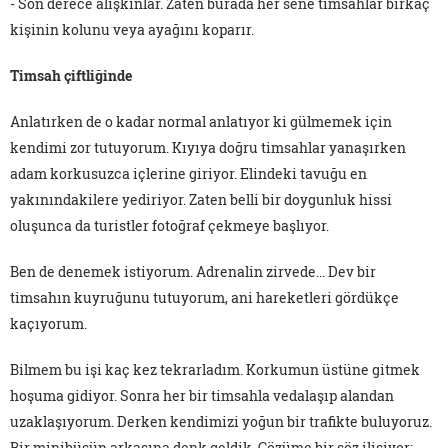
- Son derece alışkınlar. Zaten burada her sene timsahlar birkaç
kişinin kolunu veya ayağını koparır.
Timsah çiftliğinde
Anlatırken de o kadar normal anlatıyor ki gülmemek için
kendimi zor tutuyorum. Kıyıya doğru timsahlar yanaşırken
adam korkusuzca içlerine giriyor. Elindeki tavuğu en
yakınındakilere yediriyor. Zaten belli bir doygunluk hissi
oluşunca da turistler fotoğraf çekmeye başlıyor.
Ben de denemek istiyorum. Adrenalin zirvede... Dev bir
timsahın kuyruğunu tutuyorum, ani hareketleri gördükçe
kaçıyorum.
Bilmem bu işi kaç kez tekrarladım. Korkumun üstüne gitmek
hoşuma gidiyor. Sonra her bir timsahla vedalaşıp alandan
uzaklaşıyorum. Derken kendimizi yoğun bir trafikte buluyoruz.
Bir minibüsün arkasına denk geldik. Gözüme bir söz ilişiyor: