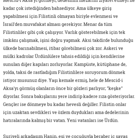
Mescid-i Aksa'yı görmeyi, dedesinin mezarını ziyaret etmeyi ne
kadar çok istediğinden bahsediyor. Ama ülkeye giriş
yapabilmesi için Filistinli olmayan biriyle evlenmesi ve
İsrail'den muvafakat alması gerekiyor. Menar da tüm
Filistinliler gibi çok çalışıyor. Varlık gösterebilmek için tek
imkânı çalışmak, işini doğru yapmak. Aksi takdirde bulunduğu
ülkede barınabilmesi, itibar görebilmesi çok zor. Askeri ve
mülki kadrolar Ürdünlülere tahsis edildiği için kendilerine
sunulan diğer kapıları zorluyorlar. Kampüste, kütüphane de,
yolda, taksi de rastladığım Filistinlilere soruyorum dönmek
istiyor musunuz diye. Yaşı kemale ermiş, hele de Mescid-i
Aksa'yı görmüş olanların önce bir gözleri parlıyor; "keşke"
diyorlar. Sonra bakışlarını yere indirip kadere rıza gösteriyorlar.
Gençler ise dönmeye bu kadar hevesli değiller. Filistin onlar
için uzaktan sevdikleri ve özlem duydukları ama dedelerinin
hatıralarında kalmış bir vatan. Yeni vatanları ise Ürdün.
Suriyeli arkadaşım Hanin, eşi ve çocuğuyla beraber iç savaş