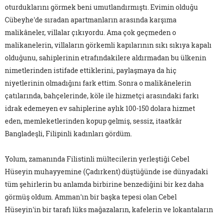
oturduklarını görmek beni umutlandırmıştı. Evimin olduğu
Cübeyhe'de sıradan apartmanların arasında karşıma
malikâneler, villalar çıkıyordu. Ama çok geçmeden o
malikanelerin, villaların görkemli kapılarının sıkı sıkıya kapalı
olduğunu, sahiplerinin etrafındakilere aldırmadan bu ülkenin
nimetlerinden istifade ettiklerini, paylaşmaya da hiç
niyetlerinin olmadığını fark ettim. Sonra o malikânelerin
çatılarında, bahçelerinde, köle ile hizmetçi arasındaki farkı
idrak edemeyen ev sahiplerine aylık 100-150 dolara hizmet
eden, memleketlerinden kopup gelmiş, sessiz, itaatkâr
Bangladeşli, Filipinli kadınları gördüm.
Yolum, zamanında Filistinli mültecilerin yerleştiği Cebel
Hüseyin muhayyemine (Çadırkent) düştüğünde ise dünyadaki
tüm şehirlerin bu anlamda birbirine benzediğini bir kez daha
görmüş oldum. Amman'ın bir başka tepesi olan Cebel
Hüseyin'in bir tarafı lüks mağazaların, kafelerin ve lokantaların