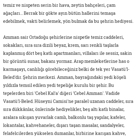
temiz ve nispeten serin bir hava, zeytin bahçeleri, çam
ağaçları… Berrak bir gökte ayın bütün hallerini temaşa
edebilmek, vakti belirlemek, yön bulmak da bu şehrin hediyesi.
Amman sair Ortadoğu şehirlerine nispetle temiz caddeleri,
sokakları, sıra sıra dizili beyaz, krem, sarı renkli taşlarla
kaplanmış dört beş katlı apartmanları, villaları ile sessiz, sakin
bir görüntü sunar, bakanı yormaz. Arap memleketlerine has o
karmaşayı, canlılığı görebileceğiniz belki de tek yer Vasatü'l-
Beled'dir. Şehrin merkezi. Amman, bayrağındaki yedi köşeli
yıldızla temsil edilen yedi tepeliğe kurulu bir şehir. Bu
tepelerden biri 'Cebel Kal'a' diğeri 'Cebel Amman'. Vadide
Vasatü'l-Beled. Hüseyni Camisi'ne paralel uzanan caddeler, sıra
sıra dükkânlar, önlerinde hediyelikler, beş altı katlı binalar,
aralara sıkışan yuvarlak camlı, balkonlu taş yapılar, kafeler,
lokantalar, kahvehaneler, dışarı taşan masalar, sandalyeler,
felafelcilerden yükselen dumanlar, birbirine karışan kahve,