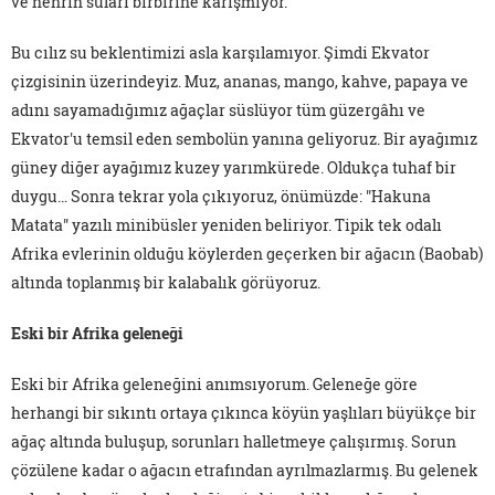
ve nehrin suları birbirine karışmıyor.
Bu cılız su beklentimizi asla karşılamıyor. Şimdi Ekvator
çizgisinin üzerindeyiz. Muz, ananas, mango, kahve, papaya ve
adını sayamadığımız ağaçlar süslüyor tüm güzergâhı ve
Ekvator'u temsil eden sembolün yanına geliyoruz. Bir ayağımız
güney diğer ayağımız kuzey yarımkürede. Oldukça tuhaf bir
duygu… Sonra tekrar yola çıkıyoruz, önümüzde: "Hakuna
Matata" yazılı minibüsler yeniden beliriyor. Tipik tek odalı
Afrika evlerinin olduğu köylerden geçerken bir ağacın (Baobab)
altında toplanmış bir kalabalık görüyoruz.
Eski bir Afrika geleneği
Eski bir Afrika geleneğini anımsıyorum. Geleneğe göre
herhangi bir sıkıntı ortaya çıkınca köyün yaşlıları büyükçe bir
ağaç altında buluşup, sorunları halletmeye çalışırmış. Sorun
çözülene kadar o ağacın etrafından ayrılmazlarmış. Bu gelenek