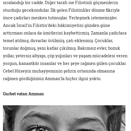
sıralandığı bir cadde. Diğer tarafı ise Filistinli göçmenlerin
oturduğu gecekondular. İlk gelen Filistinliler dönme fikriyle
önce çadırları mesken tutmuşlar. Yerleşmek istememişler.
Ancak İsrail'in Filistin'deki hâkimiyetini günden güne
arttırması onlara da ümitlerini kaybettirmiş. Zamanla çadırlara
temel atılmış, duvarlar örülmüş, çatı eklenmiş. Çocuklar,
torunlar doğmuş, yeni katlar çıkılmış. Bakımsız evler, bozuk
yollar, yetersiz altyapı, çöp yığınları ve yaşam mücadelesi veren
yorgun, kanaatkâr insanlar ve her şeye rağmen gülen çocuklar.
Cebel Hüseyin muhayyeminin şehrin ortasında olmasına
rağmen gördüğümüz Amman'la hiçbir ilgisi yoktu.
Gurbet vatan Amman