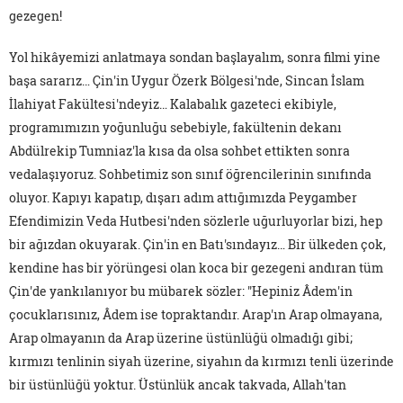
gezegen!
Yol hikâyemizi anlatmaya sondan başlayalım, sonra filmi yine
başa sararız… Çin'in Uygur Özerk Bölgesi'nde, Sincan İslam
İlahiyat Fakültesi'ndeyiz… Kalabalık gazeteci ekibiyle,
programımızın yoğunluğu sebebiyle, fakültenin dekanı
Abdülrekip Tumniaz'la kısa da olsa sohbet ettikten sonra
vedalaşıyoruz. Sohbetimiz son sınıf öğrencilerinin sınıfında
oluyor. Kapıyı kapatıp, dışarı adım attığımızda Peygamber
Efendimizin Veda Hutbesi'nden sözlerle uğurluyorlar bizi, hep
bir ağızdan okuyarak. Çin'in en Batı'sındayız… Bir ülkeden çok,
kendine has bir yörüngesi olan koca bir gezegeni andıran tüm
Çin'de yankılanıyor bu mübarek sözler: "Hepiniz Âdem'in
çocuklarısınız, Âdem ise topraktandır. Arap'ın Arap olmayana,
Arap olmayanın da Arap üzerine üstünlüğü olmadığı gibi;
kırmızı tenlinin siyah üzerine, siyahın da kırmızı tenli üzerinde
bir üstünlüğü yoktur. Üstünlük ancak takvada, Allah'tan