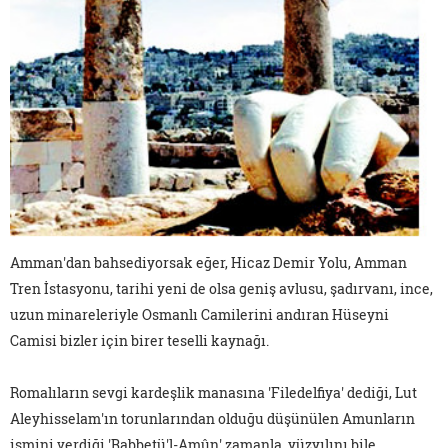
Amman'dan bahsediyorsak eğer, Hicaz Demir Yolu, Amman
Tren İstasyonu, tarihi yeni de olsa geniş avlusu, şadırvanı, ince,
uzun minareleriyle Osmanlı Camilerini andıran Hüseyni
Camisi bizler için birer teselli kaynağı.
Romalıların sevgi kardeşlik manasına 'Filedelfiya' dediği, Lut
Aleyhisselam'ın torunlarından olduğu düşünülen Amunların
ismini verdiği 'Rabbetü'l-Amûn' zamanla, yüzyılını bile