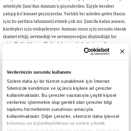
sebebiyle Şam'dan Amman'a göçenlerden. Eşiyle beraber
çalışıp kıt kanaat geçiniyorlar. Varlıklı bir aileden gelen Hanin
için bu şartlara tahammül etmek çok zor. Şam'da kalan annesi,
kardeşleri için endişeleniyor. Amman onun için zorunlu olarak
ikamet ettiği, sevmediği ve sevmeyeceğini düşündüğü bir
şehir. Ürdünlüleri ve Ürdün lehçesini kaba buluyor. Savaşın
bitmemesi ve buraya yerleşmek zorunda kalmak en büyük
korkusu. Zihni gitmek ve kalmak arasında mütereddit. Tüm
mülteciler gibi. Ama mültecilerin çoğu onun kadar şanslı değil.
Verilerinizin sorumlu kullanımı
Amman'ın fakir semtlerine, civar şehirlerin varoşlarına hatta
Sizlere daha iyi bir hizmet sunabilmek için İnternet
Zateri kampına yerleşen Suriyeli mülteciler için hayat
Sitemizde kendimize ve üçüncü kişilere ait çerezler
gerçekten çok zor. Çoğu çalışma izni olmadığı için düşük
kullanılmaktadır. Bu çerezler vasıtasıyla çeşitli kişisel
ücretlerle çalışıyorlar. Büyük bir kısmının ise çalışması yasak.
verileriniz işlenmekte olup gerekli olan çerezler bilgi
Hükümet yapılan yardımlarla geçinmelerini bekliyor ama bu
toplumu hizmetlerinin sunulması amacıyla
yardımların çok az bir kısmı onlara ulaşıyor. Karşılaştığım
kullanılmaktadır. Diğer çerezler, sitemizin daha işlevsel
Suriyelilerin neredeyse hepsi Ürdünlülerin kendilerine olan
kılınması ve kişiselleştirilmesi ve sizlere yönelik
kötü muamelesinden yakınıyor ve Türkiye'ye göçmek
reklam/pazarlama faaliyetlerinin yapılması, amaçlarıyla