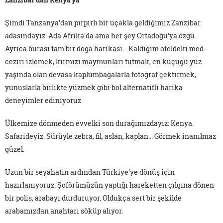
Şimdi Tanzanya'dan pırpırlı bir uçakla geldiğimiz Zanzibar
adasındayız. Ada Afrika'da ama her şey Ortadoğu'ya özgü.
Ayrıca burası tam bir doğa harikası… Kaldığım oteldeki med-
ceziri izlemek, kırmızı maymunları tutmak, en küçüğü yüz
yaşında olan devasa kaplumbağalarla fotoğraf çektirmek,
yunuslarla birlikte yüzmek gibi bol alternatifli harika
deneyimler ediniyoruz.
Ülkemize dönmeden evvelki son durağımızdayız: Kenya.
Safarideyiz. Sürüyle zebra, fil, aslan, kaplan... Görmek inanılmaz
güzel.
Uzun bir seyahatin ardından Türkiye'ye dönüş için
hazırlanıyoruz. Şoförümüzün yaptığı hareketten çılgına dönen
bir polis, arabayı durduruyor. Oldukça sert bir şekilde
arabamızdan anahtarı söküp alıyor.