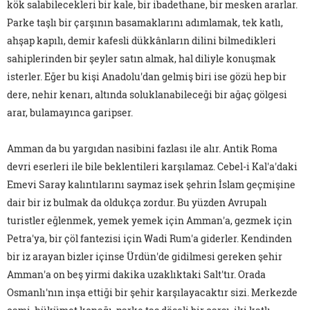
kök salabilecekleri bir kale, bir ibadethane, bir mesken ararlar.
Parke taşlı bir çarşının basamaklarını adımlamak, tek katlı,
ahşap kapılı, demir kafesli dükkânların dilini bilmedikleri
sahiplerinden bir şeyler satın almak, hal diliyle konuşmak
isterler. Eğer bu kişi Anadolu'dan gelmiş biri ise gözü hep bir
dere, nehir kenarı, altında soluklanabileceği bir ağaç gölgesi
arar, bulamayınca garipser.
Amman da bu yargıdan nasibini fazlası ile alır. Antik Roma
devri eserleri ile bile beklentileri karşılamaz. Cebel-i Kal'a'daki
Emevi Saray kalıntılarını saymaz isek şehrin İslam geçmişine
dair bir iz bulmak da oldukça zordur. Bu yüzden Avrupalı
turistler eğlenmek, yemek yemek için Amman'a, gezmek için
Petra'ya, bir çöl fantezisi için Wadi Rum'a giderler. Kendinden
bir iz arayan bizler içinse Ürdün'de gidilmesi gereken şehir
Amman'a on beş yirmi dakika uzaklıktaki Salt'tır. Orada
Osmanlı'nın inşa ettiği bir şehir karşılayacaktır sizi. Merkezde