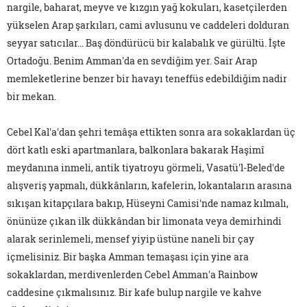
nargile, baharat, meyve ve kızgın yağ kokuları, kasetçilerden
yükselen Arap şarkıları, cami avlusunu ve caddeleri dolduran
seyyar satıcılar... Baş döndürücü bir kalabalık ve gürültü. İşte
Ortadoğu. Benim Amman'da en sevdiğim yer. Sair Arap
memleketlerine benzer bir havayı teneffüs edebildiğim nadir
bir mekan.
Cebel Kal'a'dan şehri temâşa ettikten sonra ara sokaklardan üç
dört katlı eski apartmanlara, balkonlara bakarak Haşimî
meydanına inmeli, antik tiyatroyu görmeli, Vasatü'l-Beled'de
alışveriş yapmalı, dükkânların, kafelerin, lokantaların arasına
sıkışan kitapçılara bakıp, Hüseyni Camisi'nde namaz kılmalı,
önünüze çıkan ilk dükkândan bir limonata veya demirhindi
alarak serinlemeli, mensef yiyip üstüne naneli bir çay
içmelisiniz. Bir başka Amman temaşası için yine ara
sokaklardan, merdivenlerden Cebel Amman'a Rainbow
caddesine çıkmalısınız. Bir kafe bulup nargile ve kahve