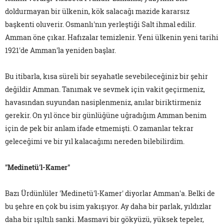
doldurmayan bir ülkenin, kök salacağı mazide kararsız
başkenti oluverir. Osmanlı'nın yerleştiği Salt ihmal edilir.
Amman öne çıkar. Hafızalar temizlenir. Yeni ülkenin yeni tarihi
1921'de Amman'la yeniden başlar.
Bu itibarla, kısa süreli bir seyahatle sevebileceğiniz bir şehir
değildir Amman. Tanımak ve sevmek için vakit geçirmeniz,
havasından suyundan nasiplenmeniz, anılar biriktirmeniz
gerekir. On yıl önce bir günlüğüne uğradığım Amman benim
için de pek bir anlam ifade etmemişti. O zamanlar tekrar
geleceğimi ve bir yıl kalacağımı nereden bilebilirdim.
"Medinetü'l-Kamer"
Bazı Ürdünlüler 'Medinetü'l-Kamer' diyorlar Amman'a. Belki de
bu şehre en çok bu isim yakışıyor. Ay daha bir parlak, yıldızlar
daha bir ışıltılı sanki. Masmavi bir gökyüzü, yüksek tepeler,