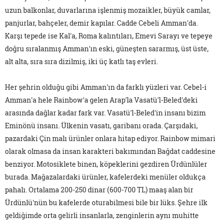
uzun balkonlar, duvarlarına işlenmiş mozaikler, büyük camlar,
panjurlar, bahçeler, demir kapılar. Cadde Cebeli Amman'da.
Karşı tepede ise Kal'a, Roma kalıntıları, Emevi Sarayı ve tepeye
doğru sıralanmış Amman'ın eski, güneşten sararmış, üst üste,
alt alta, sıra sıra dizilmiş, iki üç katlı taş evleri.
Her şehrin olduğu gibi Amman'ın da farklı yüzleri var. Cebel-i
Amman'a hele Rainbow'a gelen Arap'la Vasatü'l-Beled'deki
arasında dağlar kadar fark var. Vasatü'l-Beled'in insanı bizim
Eminönü insanı. Ülkenin vasatı, garibanı orada. Çarşıdaki,
pazardaki Çin malı ürünler onlara hitap ediyor. Rainbow mimari
olarak olmasa da insan karakteri bakımından Bağdat caddesine
benziyor. Motosiklete binen, köpeklerini gezdiren Ürdünlüler
burada. Mağazalardaki ürünler, kafelerdeki menüler oldukça
pahalı. Ortalama 200-250 dinar (600-700 TL) maaş alan bir
Ürdünlü'nün bu kafelerde oturabilmesi bile bir lüks. Şehre ilk
geldiğimde orta gelirli insanlarla, zenginlerin aynı muhitte