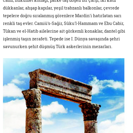
cami, hükümet konağı, parke taş döşeli bir çarşı, iki katlı
dükkanlar, ahşap kapılar, yeşil trabzanlı balkonlar, çevrede
tepelere doğru sıralanmış görenlere Mardin'i hatırlatan sarı
renkli taş evler. Camiü's-Sağir, Sûku'l-Hammam ve Ebu Cabir,
Tûkan ve el-Hatib ailelerine ait görkemli konaklar, dantel gibi
işlenmiş taşın zerafeti. Tepede ise I. Dünya savaşında şehri
savunurken şehit düşmüş Türk askerlerinin mezarları.