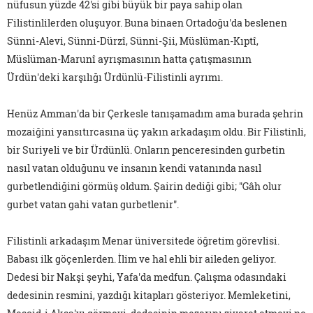
nüfusun yüzde 42'si gibi büyük bir paya sahip olan
Filistinlilerden oluşuyor. Buna binaen Ortadoğu'da beslenen
Sünni-Alevi, Sünni-Dürzî, Sünni-Şii, Müslüman-Kıptî,
Müslüman-Marunî ayrışmasının hatta çatışmasının
Ürdün'deki karşılığı Ürdünlü-Filistinli ayrımı.
Henüz Amman'da bir Çerkesle tanışamadım ama burada şehrin
mozaiğini yansıtırcasına üç yakın arkadaşım oldu. Bir Filistinli,
bir Suriyeli ve bir Ürdünlü. Onların penceresinden gurbetin
nasıl vatan olduğunu ve insanın kendi vatanında nasıl
gurbetlendiğini görmüş oldum. Şairin dediği gibi; "Gâh olur
gurbet vatan gahi vatan gurbetlenir".
Filistinli arkadaşım Menar üniversitede öğretim görevlisi.
Babası ilk göçenlerden. İlim ve hal ehli bir aileden geliyor.
Dedesi bir Nakşi şeyhi, Yafa'da medfun. Çalışma odasındaki
dedesinin resmini, yazdığı kitapları gösteriyor. Memleketini,