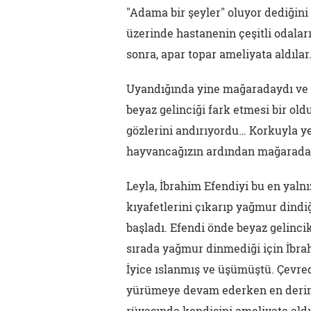
"Adama bir şeyler" oluyor dediğin
üzerinde hastanenin çeşitli odaları
sonra, apar topar ameliyata aldılar
Uyandığında yine mağaradaydı ve 
beyaz gelinciği fark etmesi bir oldu
gözlerini andırıyordu… Korkuyla y
hayvancağızın ardından mağaradan 
Leyla, İbrahim Efendiyi bu en yaln
kıyafetlerini çıkarıp yağmur dind
başladı. Efendi önde beyaz gelinci
sırada yağmur dinmediği için İbrah
İyice ıslanmış ve üşümüştü. Çevre
yürümeye devam ederken en derinle
rüyasında kendisini ameliyata aldı