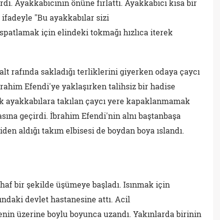
dı. Ayakkabıcının önüne fırlattı. Ayakkabıcı kısa bir
 ifadeyle "Bu ayakkabılar sizi
spatlamak için elindeki tokmağı hızlıca iterek
lt rafında sakladığı terliklerini giyerken odaya çaycı
İbrahim Efendi'ye yaklaşırken talihsiz bir hadise
rtık ayakkabılara takılan çaycı yere kapaklanmamak
asına geçirdi. İbrahim Efendi'nin alnı baştanbaşa
den aldığı takım elbisesi de boydan boya ıslandı.
uhaf bir şekilde üşümeye başladı. Isınmak için
ndaki devlet hastanesine attı. Acil
enin üzerine boylu boyunca uzandı. Yakınlarda birinin