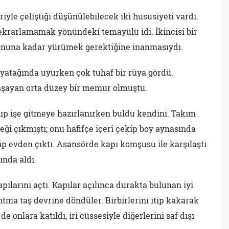
riyle çeliştiği düşünülebilecek iki hususiyeti vardı.
tekrarlamamak yönündeki temayülü idi. İkincisi bir
 sonuna kadar yürümek gerektiğine inanmasıydı.
yatağında uyurken çok tuhaf bir rüya gördü.
şayan orta düzey bir memur olmuştu.
ıp işe gitmeye hazırlanırken buldu kendini. Takım
öbeği çıkmıştı; onu hafifçe içeri çekip boy aynasında
yip evden çıktı. Asansörde kapı komşusu ile karşılaştı
ında aldı.
ılarını açtı. Kapılar açılınca durakta bulunan iyi
ntma taş devrine döndüler. Birbirlerini itip kakarak
e onlara katıldı, iri cüssesiyle diğerlerini saf dışı