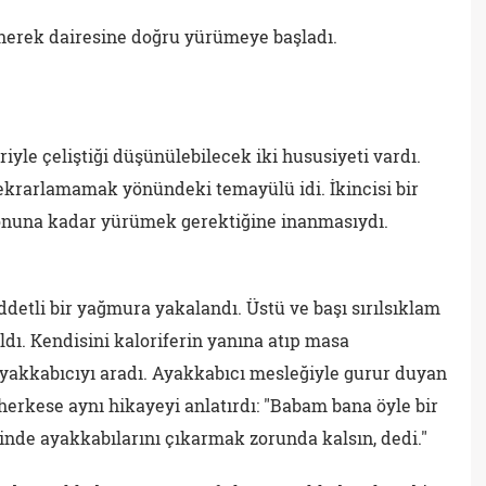
inerek dairesine doğru yürümeye başladı.
riyle çeliştiği düşünülebilecek iki hususiyeti vardı.
tekrarlamamak yönündeki temayülü idi. İkincisi bir
 sonuna kadar yürümek gerektiğine inanmasıydı.
ddetli bir yağmura yakalandı. Üstü ve başı sırılsıklam
ldı. Kendisini kaloriferin yanına atıp masa
ayakkabıcıyı aradı. Ayakkabıcı mesleğiyle gurur duyan
 herkese aynı hikayeyi anlatırdı: "Babam bana öyle bir
inde ayakkabılarını çıkarmak zorunda kalsın, dedi."