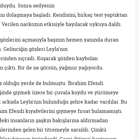
i duydu. Sonra sedyenin
nı dolaşmaya başladı. Kendisini, birkaç test yaptıktan
. Verilen narkozun etkisiyle bayılarak uykuya daldı.
gözlerini açmasıyla başının hemen yanında duran
. Gelinciğin gözleri Leyla'nın
erinden sıçradı. Koşarak gözden kaybolan
çıktı. Bir de ne görsün, yağmur yağıyordu.
ız olduğu yerde de bulmuştu. İbrahim Efendi
iğinde giymek üzere bir çuvala koydu ve yürümeye
k arkada Leyla'nın bulunduğu şehre kadar vardılar. Bu
im Efendi kıyafetlerini giymeye fırsat bulamamıştı.
deki insanların şaşkın bakışlarına aldırmadan
rinden gelen bir titremeyle sarsıldı. Çünkü
kları binanın önündeydi. Gayri ihtiyari hastaneye