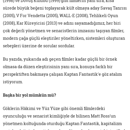
(1998) ve Dövüş Kulübü (1999) gibi filmlerin yanı sıra, kısa
sürede büyük beğeni toplayarak kült olmaya aday Savaş Tanrısı
(2005), V For Vendetta (2005), WALL-E (2008), Tehlikeli Oyun
(2008), Kar Küreyicisi (2013) ve adını sayamadığımız, her biri
çok değerli yönetmen ve senaristlerin imzasını taşıyan filmler,
modern çağa güçlü eleştiriler yöneltirken, sistemleri oluşturan
sebepleri üzerine de sorular sordular.
Bu yazıda, yukarıda adı geçen filmler kadar güçlü bir örnek
olmasa da düzen eleştirisinin yanı sıra, konuya farklı bir
perspektiften bakmaya çalışan Kaptan Fantastik'e göz atalım
istiyorum.
Başka bir yol mümkün mü?
Göklerin Hâkimi ve Yüz Yüze gibi önemli filmlerdeki
oyunculuğu ve senarist kimliğiyle de bilinen Matt Ross'un
yönetmen koltuğunda oturduğu Kaptan Fantastik, kapitalizm