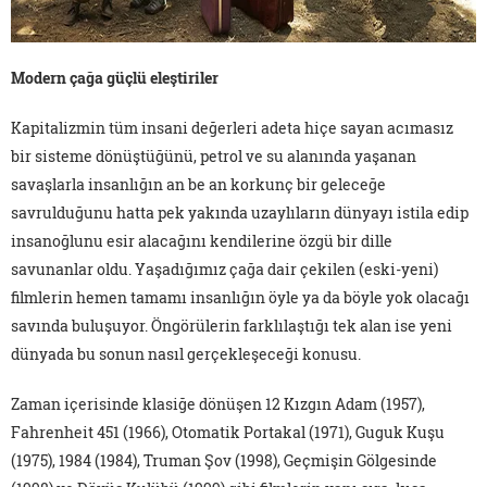
Modern çağa güçlü eleştiriler
Kapitalizmin tüm insani değerleri adeta hiçe sayan acımasız
bir sisteme dönüştüğünü, petrol ve su alanında yaşanan
savaşlarla insanlığın an be an korkunç bir geleceğe
savrulduğunu hatta pek yakında uzaylıların dünyayı istila edip
insanoğlunu esir alacağını kendilerine özgü bir dille
savunanlar oldu. Yaşadığımız çağa dair çekilen (eski-yeni)
filmlerin hemen tamamı insanlığın öyle ya da böyle yok olacağı
savında buluşuyor. Öngörülerin farklılaştığı tek alan ise yeni
dünyada bu sonun nasıl gerçekleşeceği konusu.
Zaman içerisinde klasiğe dönüşen 12 Kızgın Adam (1957),
Fahrenheit 451 (1966), Otomatik Portakal (1971), Guguk Kuşu
(1975), 1984 (1984), Truman Şov (1998), Geçmişin Gölgesinde