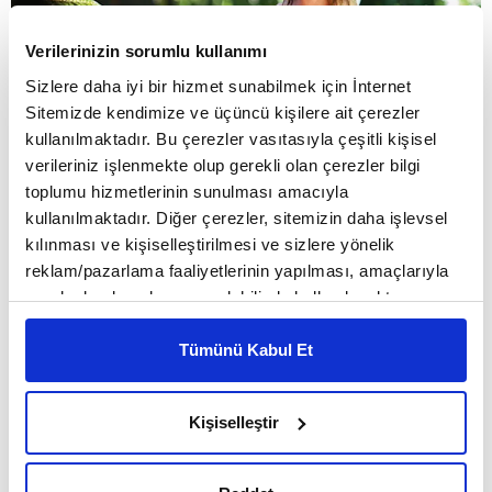
Verilerinizin sorumlu kullanımı
Sizlere daha iyi bir hizmet sunabilmek için İnternet
Sitemizde kendimize ve üçüncü kişilere ait çerezler
kullanılmaktadır. Bu çerezler vasıtasıyla çeşitli kişisel
verileriniz işlenmekte olup gerekli olan çerezler bilgi
toplumu hizmetlerinin sunulması amacıyla
kullanılmaktadır. Diğer çerezler, sitemizin daha işlevsel
kılınması ve kişiselleştirilmesi ve sizlere yönelik
reklam/pazarlama faaliyetlerinin yapılması, amaçlarıyla
sınırlı olarak açık rızanız dahilinde kullanılacaktır.
Doğa düzenden kaçmak isteyenler için gerçek bir sığınak
Çerezlere ilişkin tercihlerinizi çerez paneli vasıtasıyla
olabilir mi? İnsanoğlu yaşadığı bu yozlaşma ortamından
belirleyebilirsiniz. Çerezlere ilişkin detaylı bilgi için
Tümünü Kabul Et
kurtulabilmek amacıyla doğada alternatif bir yaşam
Ayarlar butonuna tıklayabilir,
Çerez Bilgilendirme
oluşturabilir mi? Alışılagelen yaşam biçimini terk etmek ne
Metnimizi ziyaret edebilirsiniz.
Kişiselleştir
kadar mümkün? İnsanoğlu aradığı huzur ve dinginliği
6698 sayılı Kişisel Verilerin Korunması Kanunu uyarınca
bulabilmek için konfordan vazgeçebilir mi? Bu ve benzeri
hazırlanmış olan İnternet Sitesi Aydınlatma Metnimizi
sorularla seyircisini muhasebeye davet eden Kaptan Fantastik,
okumak ve sitemizi ziyaretiniz kapsamında