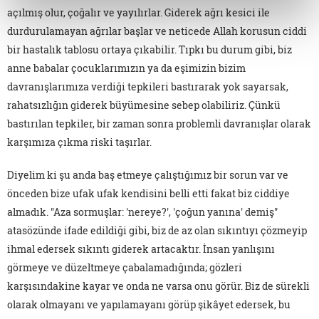
açılmış olur, çoğalır ve yayılırlar. Giderek ağrı kesici ile
durdurulamayan ağrılar başlar ve neticede Allah korusun ciddi
bir hastalık tablosu ortaya çıkabilir. Tıpkı bu durum gibi, biz
anne babalar çocuklarımızın ya da eşimizin bizim
davranışlarımıza verdiği tepkileri bastırarak yok sayarsak,
rahatsızlığın giderek büyümesine sebep olabiliriz. Çünkü
bastırılan tepkiler, bir zaman sonra problemli davranışlar olarak
karşımıza çıkma riski taşırlar.
Diyelim ki şu anda baş etmeye çalıştığımız bir sorun var ve
önceden bize ufak ufak kendisini belli etti fakat biz ciddiye
almadık. "Aza sormuşlar: 'nereye?', 'çoğun yanına' demiş"
atasözünde ifade edildiği gibi, biz de az olan sıkıntıyı çözmeyip
ihmal edersek sıkıntı giderek artacaktır. İnsan yanlışını
görmeye ve düzeltmeye çabalamadığında; gözleri
karşısındakine kayar ve onda ne varsa onu görür. Biz de sürekli
olarak olmayanı ve yapılamayanı görüp şikâyet edersek, bu