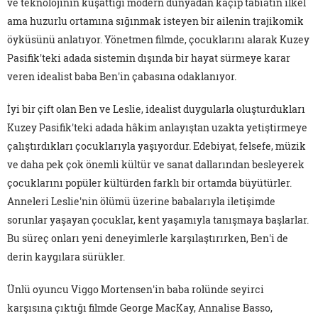
ve teknolojinin kuşattığı modern dünyadan kaçıp tabiatın ilkel
ama huzurlu ortamına sığınmak isteyen bir ailenin trajikomik
öyküsünü anlatıyor. Yönetmen filmde, çocuklarını alarak Kuzey
Pasifik'teki adada sistemin dışında bir hayat sürmeye karar
veren idealist baba Ben'in çabasına odaklanıyor.
İyi bir çift olan Ben ve Leslie, idealist duygularla oluşturdukları
Kuzey Pasifik'teki adada hâkim anlayıştan uzakta yetiştirmeye
çalıştırdıkları çocuklarıyla yaşıyordur. Edebiyat, felsefe, müzik
ve daha pek çok önemli kültür ve sanat dallarından besleyerek
çocuklarını popüler kültürden farklı bir ortamda büyütürler.
Anneleri Leslie'nin ölümü üzerine babalarıyla iletişimde
sorunlar yaşayan çocuklar, kent yaşamıyla tanışmaya başlarlar.
Bu süreç onları yeni deneyimlerle karşılaştırırken, Ben'i de
derin kaygılara sürükler.
Ünlü oyuncu Viggo Mortensen'in baba rolünde seyirci
karşısına çıktığı filmde George MacKay, Annalise Basso,