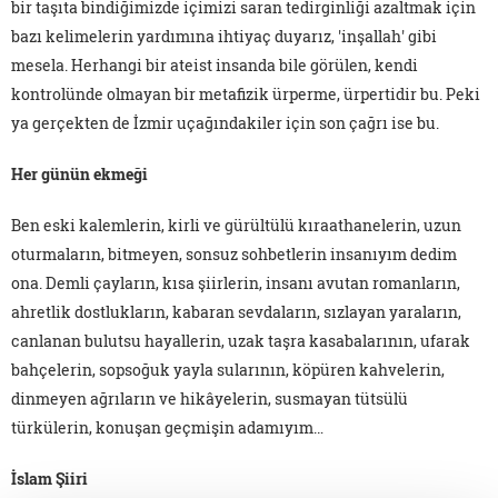
bir taşıta bindiğimizde içimizi saran tedirginliği azaltmak için
bazı kelimelerin yardımına ihtiyaç duyarız, 'inşallah' gibi
mesela. Herhangi bir ateist insanda bile görülen, kendi
kontrolünde olmayan bir metafizik ürperme, ürpertidir bu. Peki
ya gerçekten de İzmir uçağındakiler için son çağrı ise bu.
Her günün ekmeği
Ben eski kalemlerin, kirli ve gürültülü kıraathanelerin, uzun
oturmaların, bitmeyen, sonsuz sohbetlerin insanıyım dedim
ona. Demli çayların, kısa şiirlerin, insanı avutan romanların,
ahretlik dostlukların, kabaran sevdaların, sızlayan yaraların,
canlanan bulutsu hayallerin, uzak taşra kasabalarının, ufarak
bahçelerin, sopsoğuk yayla sularının, köpüren kahvelerin,
dinmeyen ağrıların ve hikâyelerin, susmayan tütsülü
türkülerin, konuşan geçmişin adamıyım…
İslam Şiiri