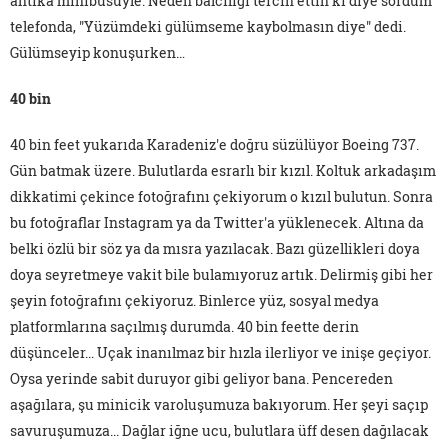
antika minibüsüyle. Neden balcılığı tercih ettin ki diye sordum
telefonda, "Yüzümdeki gülümseme kaybolmasın diye" dedi.
Gülümseyip konuşurken…
40 bin
40 bin feet yukarıda Karadeniz'e doğru süzülüyor Boeing 737.
Gün batmak üzere. Bulutlarda esrarlı bir kızıl. Koltuk arkadaşım
dikkatimi çekince fotoğrafını çekiyorum o kızıl bulutun. Sonra
bu fotoğraflar Instagram ya da Twitter'a yüklenecek. Altına da
belki özlü bir söz ya da mısra yazılacak. Bazı güzellikleri doya
doya seyretmeye vakit bile bulamıyoruz artık. Delirmiş gibi her
şeyin fotoğrafını çekiyoruz. Binlerce yüz, sosyal medya
platformlarına saçılmış durumda. 40 bin feette derin
düşünceler... Uçak inanılmaz bir hızla ilerliyor ve inişe geçiyor.
Oysa yerinde sabit duruyor gibi geliyor bana. Pencereden
aşağılara, şu minicik varoluşumuza bakıyorum. Her şeyi saçıp
savuruşumuza... Dağlar iğne ucu, bulutlara üff desen dağılacak