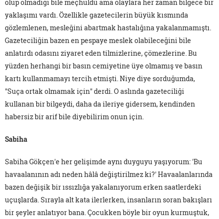
olup olmadığı bile meçhuldü ama olaylara her zaman bilgece bir
yaklaşımı vardı. Özellikle gazetecilerin büyük kısmında
gözlemlenen, mesleğini abartmak hastalığına yakalanmamıştı.
Gazeteciliğin bazen en pespaye meslek olabileceğini bile
anlatırdı odasını ziyaret eden tilmizlerine, çömezlerine. Bu
yüzden herhangi bir basın cemiyetine üye olmamış ve basın
kartı kullanmamayı tercih etmişti. Niye diye sorduğumda,
"Suça ortak olmamak için" derdi. O aslında gazeteciliği
kullanan bir bilgeydi, daha da ileriye gidersem, kendinden
habersiz bir arif bile diyebilirim onun için.
Sabiha
Sabiha Gökçen'e her gelişimde aynı duyguyu yaşıyorum: 'Bu
havaalanının adı neden hâlâ değiştirilmez ki?' Havaalanlarında
bazen değişik bir ıssızlığa yakalanıyorum erken saatlerdeki
uçuşlarda. Sırayla alt kata ilerlerken, insanların soran bakışları
bir şeyler anlatıyor bana. Çocukken böyle bir oyun kurmuştuk,