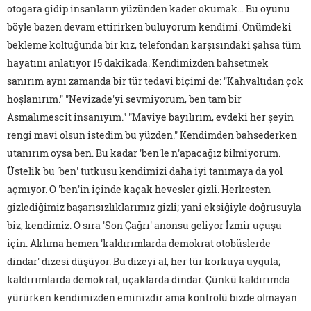
otogara gidip insanların yüzünden kader okumak… Bu oyunu
böyle bazen devam ettirirken buluyorum kendimi. Önümdeki
bekleme koltuğunda bir kız, telefondan karşısındaki şahsa tüm
hayatını anlatıyor 15 dakikada. Kendimizden bahsetmek
sanırım aynı zamanda bir tür tedavi biçimi de: "Kahvaltıdan çok
hoşlanırım." "Nevizade'yi sevmiyorum, ben tam bir
Asmalımescit insanıyım." "Maviye bayılırım, evdeki her şeyin
rengi mavi olsun istedim bu yüzden." Kendimden bahsederken
utanırım oysa ben. Bu kadar 'ben'le n'apacağız bilmiyorum.
Üstelik bu 'ben' tutkusu kendimizi daha iyi tanımaya da yol
açmıyor. O 'ben'in içinde kaçak hevesler gizli. Herkesten
gizlediğimiz başarısızlıklarımız gizli; yani eksiğiyle doğrusuyla
biz, kendimiz. O sıra 'Son Çağrı' anonsu geliyor İzmir uçuşu
için. Aklıma hemen 'kaldırımlarda demokrat otobüslerde
dindar' dizesi düşüyor. Bu dizeyi al, her tür korkuya uygula;
kaldırımlarda demokrat, uçaklarda dindar. Çünkü kaldırımda
yürürken kendimizden eminizdir ama kontrolü bizde olmayan