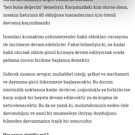
"ben buna değerim" demeliyiz. Karşımızdaki kim olursa olsun,
insanın hatırının âlî olduğuna inananlarımız için özenli
davranış kaçınılmazdır.
İnsanları kırmaktan çekinmeyenler haklı oldukları varsayımı
ile incitmeye devam edebilirler. Fakat bilmeliyiz ki, ne kadar
haklı olursak olalım gönül kırmaya devam ediliyorsak orada
patlama öncesi birikme başlamış demektir.
Giderek insanın sevgisi, muhabbet isteği, şefkat ve merhameti
ve dayanma gücü tükenmeye başlayacaktır. Bu durum
ümitsizlik noktasına kadar ilerlerse, çoğunlukla ya birbirlerine
karşı soğuk bir hayata devam edilecektir ya da kopma ile
neticelenecektir. Bu da ne yazık ki, muhatabımızın neden öyle
davrandığını ve nasıl bir muameleye ihtiyaç duyduğunu
bilmeden davranmanın trajik bir sonucudur.
Her sorun çözülür mü?