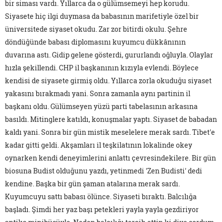
bir siması vardı. Yıllarca da o gülümsemeyi hep korudu.
Siyasete hiç ilgi duymasa da babasının marifetiyle özel bir
üniversitede siyaset okudu. Zar zor bitirdi okulu. Şehre
döndüğünde babası diplomasını kuyumcu dükkânının
duvarına astı. Gidip gelene gösterdi, gururlandı oğluyla. Olaylar
hızla şekillendi. CHP il başkanının kızıyla evlendi. Böylece
kendisi de siyasete girmiş oldu. Yıllarca zorla okuduğu siyaset
yakasını bırakmadı yani. Sonra zamanla aynı partinin il
başkanı oldu. Gülümseyen yüzü parti tabelasının arkasına
basıldı. Mitinglere katıldı, konuşmalar yaptı. Siyaset de babadan
kaldı yani. Sonra bir gün mistik meselelere merak sardı. Tibet'e
kadar gitti geldi. Akşamları il teşkilatının lokalinde okey
oynarken kendi deneyimlerini anlattı çevresindekilere. Bir gün
biosuna Budist olduğunu yazdı, yetinmedi 'Zen Budisti' dedi
kendine. Başka bir gün şaman atalarına merak sardı.
Kuyumcuyu sattı babası ölünce. Siyaseti bıraktı. Balcılığa
başladı. Şimdi her yaz başı petekleri yayla yayla gezdiriyor