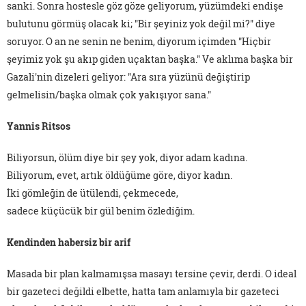
sanki. Sonra hostesle göz göze geliyorum, yüzümdeki endişe
bulutunu görmüş olacak ki; "Bir şeyiniz yok değil mi?" diye
soruyor. O an ne senin ne benim, diyorum içimden "Hiçbir
şeyimiz yok şu akıp giden uçaktan başka." Ve aklıma başka bir
Gazali'nin dizeleri geliyor: "Ara sıra yüzünü değiştirip
gelmelisin/başka olmak çok yakışıyor sana."
Yannis Ritsos
Biliyorsun, ölüm diye bir şey yok, diyor adam kadına.
Biliyorum, evet, artık öldüğüme göre, diyor kadın.
İki gömleğin de ütülendi, çekmecede,
sadece küçücük bir gül benim özlediğim.
Kendinden habersiz bir arif
Masada bir plan kalmamışsa masayı tersine çevir, derdi. O ideal
bir gazeteci değildi elbette, hatta tam anlamıyla bir gazeteci