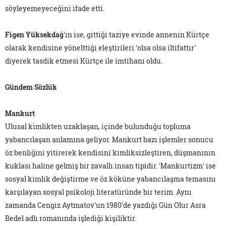
söyleyemeyeceğini ifade etti.
Figen Yüksekdağ
'ın ise, gittiği taziye evinde annenin Kürtçe
olarak kendisine yönelttiği eleştirileri 'olsa olsa iltifattır'
diyerek tasdik etmesi Kürtçe ile imtihanı oldu.
Gündem Sözlük
Mankurt
Ulusal kimlikten uzaklaşan, içinde bulunduğu topluma
yabancılaşan anlamına geliyor. Mankurt bazı işlemler sonucu
öz benliğini yitirerek kendisini kimliksizleştiren, düşmanının
kuklası haline gelmiş bir zavallı insan tipidir. 'Mankurtizm' ise
sosyal kimlik değiştirme ve öz köküne yabancılaşma temasını
karşılayan sosyal psikoloji literatüründe bir terim. Aynı
zamanda Cengiz Aytmatov'un 1980'de yazdığı Gün Olur Asra
Bedel adlı romanında işlediği kişiliktir.