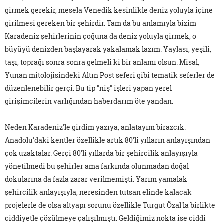
girmek gerekir, mesela Venedik kesinlikle deniz yoluyla içine
girilmesi gereken bir şehirdir. Tam da bu anlamıyla bizim
Karadeniz şehirlerinin çoğuna da deniz yoluyla girmek, o
büyüyü denizden başlayarak yakalamak lazım. Yaylası, yeşili,
taşı, toprağı sonra sonra gelmeli ki bir anlamı olsun. Misal,
Yunan mitolojisindeki Altın Post seferi gibi tematik seferler de
düzenlenebilir gerçi. Bu tip "niş" işleri yapan yerel
girişimcilerin varlığından haberdarım öte yandan.
Neden Karadeniz'le girdim yazıya, anlatayım birazcık.
Anadolu'daki kentler özellikle artık 80'li yılların anlayışından
çok uzaktalar. Gerçi 80'li yıllarda bir şehircilik anlayışıyla
yönetilmedi bu şehirler ama farkında olunmadan doğal
dokularına da fazla zarar verilmemişti. Yarım yamalak
şehircilik anlayışıyla, neresinden tutsan elinde kalacak
projelerle de olsa altyapı sorunu özellikle Turgut Özal'la birlikte
ciddiyetle çözülmeye çalışılmıştı. Geldiğimiz nokta ise ciddi