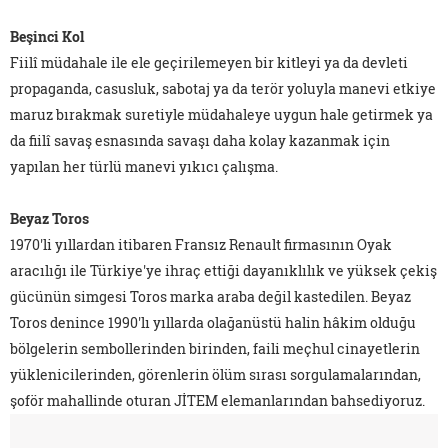
Beşinci Kol
Fiilî müdahale ile ele geçirilemeyen bir kitleyi ya da devleti
propaganda, casusluk, sabotaj ya da terör yoluyla manevi etkiye
maruz bırakmak suretiyle müdahaleye uygun hale getirmek ya
da fiilî savaş esnasında savaşı daha kolay kazanmak için
yapılan her türlü manevi yıkıcı çalışma.
Beyaz Toros
1970'li yıllardan itibaren Fransız Renault firmasının Oyak
aracılığı ile Türkiye'ye ihraç ettiği dayanıklılık ve yüksek çekiş
gücünün simgesi Toros marka araba değil kastedilen. Beyaz
Toros denince 1990'lı yıllarda olağanüstü halin hâkim olduğu
bölgelerin sembollerinden birinden, faili meçhul cinayetlerin
yüklenicilerinden, görenlerin ölüm sırası sorgulamalarından,
şoför mahallinde oturan JİTEM elemanlarından bahsediyoruz.