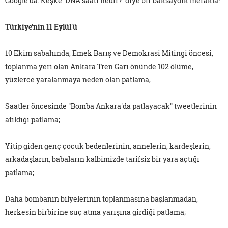
Google'da. Keşke 'DNA saati nedir?' diye bir baksaydık merakla!
Türkiye'nin 11 Eylül'ü
10 Ekim sabahında, Emek Barış ve Demokrasi Mitingi öncesi,
toplanma yeri olan Ankara Tren Garı önünde 102 ölüme,
yüzlerce yaralanmaya neden olan patlama,
Saatler öncesinde "Bomba Ankara'da patlayacak" tweetlerinin
atıldığı patlama;
Yitip giden genç çocuk bedenlerinin, annelerin, kardeşlerin,
arkadaşların, babaların kalbimizde tarifsiz bir yara açtığı
patlama;
Daha bombanın bilyelerinin toplanmasına başlanmadan,
herkesin birbirine suç atma yarışına girdiği patlama;