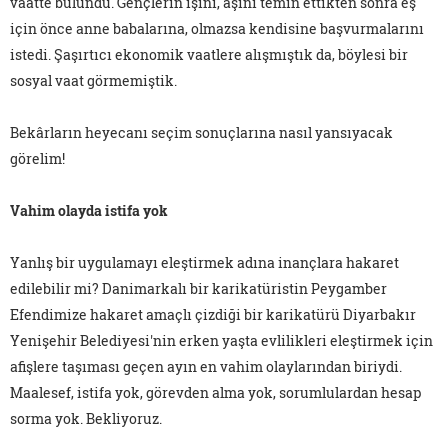
vaatte bulundu. Gençlerin işini, aşını temin ettikten sonra eş
için önce anne babalarına, olmazsa kendisine başvurmalarını
istedi. Şaşırtıcı ekonomik vaatlere alışmıştık da, böylesi bir
sosyal vaat görmemiştik.
Bekârların heyecanı seçim sonuçlarına nasıl yansıyacak
görelim!
Vahim olayda istifa yok
Yanlış bir uygulamayı eleştirmek adına inançlara hakaret
edilebilir mi? Danimarkalı bir karikatüristin Peygamber
Efendimize hakaret amaçlı çizdiği bir karikatürü Diyarbakır
Yenişehir Belediyesi'nin erken yaşta evlilikleri eleştirmek için
afişlere taşıması geçen ayın en vahim olaylarından biriydi.
Maalesef, istifa yok, görevden alma yok, sorumlulardan hesap
sorma yok. Bekliyoruz.