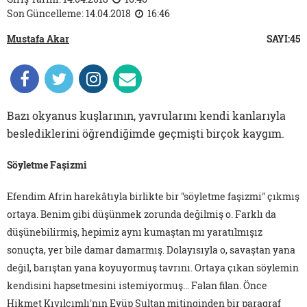
Son Güncelleme: 14.04.2018
16:46
Mustafa Akar
SAYI:45
Bazı okyanus kuşlarının, yavrularını kendi kanlarıyla
beslediklerini öğrendiğimde geçmişti birçok kaygım.
Söyletme Faşizmi
Efendim Afrin harekâtıyla birlikte bir "söyletme faşizmi" çıkmış
ortaya. Benim gibi düşünmek zorunda değilmiş o. Farklı da
düşünebilirmiş, hepimiz aynı kumaştan mı yaratılmışız
sonuçta, yer bile damar damarmış. Dolayısıyla o, savaştan yana
değil, barıştan yana koyuyormuş tavrını. Ortaya çıkan söylemin
kendisini hapsetmesini istemiyormuş… Falan filan. Önce
Hikmet Kıvılcımlı'nın Eyüp Sultan mitinginden bir paragraf