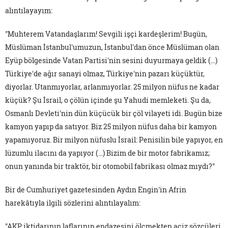
alıntılayayım:
"Muhterem Vatandaşlarım! Sevgili işçi kardeşlerim! Bugün,
Müslüman İstanbul'umuzun, İstanbul'dan önce Müslüman olan
Eyüp bölgesinde Vatan Partisi'nin sesini duyurmaya geldik (…)
Türkiye'de ağır sanayi olmaz, Türkiye'nin pazarı küçüktür,
diyorlar. Utanmıyorlar, arlanmıyorlar. 25 milyon nüfus ne kadar
küçük? Şu İsrail, o çölün içinde şu Yahudi memleketi. Şu da,
Osmanlı Devleti'nin dün küçücük bir çöl vilayeti idi. Bugün bize
kamyon yapıp da satıyor. Biz 25 milyon nüfus daha bir kamyon
yapamıyoruz. Bir milyon nüfuslu İsrail: Penisilin bile yapıyor, en
lüzumlu ilacını da yapıyor (…) Bizim de bir motor fabrikamız;
onun yanında bir traktör, bir otomobil fabrikası olmaz mıydı?"
Bir de Cumhuriyet gazetesinden Aydın Engin'in Afrin
harekâtıyla ilgili sözlerini alıntılayalım:
"AKP iktidarının laflarının endazesini ölçmekten aciz sözcüleri