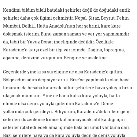
Kendimi bildim bileli batıdaki şehirler değil de doğudaki antik
şehirler daha çok ilgimi çekmiştir. Nepal, Şiraz, Beyrut, Pekin,
Mumbai, Delhi… Hatta Anadolu'nun her şehrini, kare kare
dolaşmak isterim. Bunu zaman zaman ve yer yer yapmışımdır
da, tabii bir Yavuz Donat inceliğinde değildir. Özellikle
Karadeniz'e karşı özel bir ilgi var içimde. Dağına, toprağına,
ağacına, denizine vurgunum. Rengine ve asaletine…
Geçenlerde yine kısa süreliğine de olsa Karadeniz'e gittim.
Bölge adım adım değişiyor artık. Rize'ye yapılmakta olan hava
limanını da hesaba katarsak bütün şehirlere hava yoluyla hızla
ulaşmak mümkün. Yine de bana kalsa kara yoluyla, hatta
elimde olsa deniz yoluyla giderdim Karadeniz'e. Deniz
yollarında çok gerideyiz. Biliyorum, Karadeniz'deki illere gemi
seferleri düzenlense kimse kullanmayacak, atıl kaldığı için
seferler iptal edilecek ama içimde hâlâ bir umut var buna dair.
Bazı şehirlere hava ya da kara yoluyla değil de deniz yoluyla