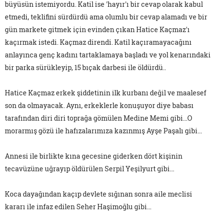
büyüsün istemiyordu. Katil ise 'hayır'ı bir cevap olarak kabul
etmedi, teklifini sürdürdü ama olumlu bir cevap alamadı ve bir
gün markete gitmek için evinden çıkan Hatice Kaçmaz'ı
kaçırmak istedi. Kaçmaz direndi. Katil kaçıramayacağını
anlayınca genç kadını tartaklamaya başladı ve yol kenarındaki
bir parka sürükleyip, 15 bıçak darbesi ile öldürdü..
Hatice Kaçmaz erkek şiddetinin ilk kurbanı değil ve maalesef
son da olmayacak. Aynı, erkeklerle konuşuyor diye babası
tarafından diri diri toprağa gömülen Medine Memi gibi...O
morarmış gözü ile hafızalarımıza kazınmış Ayşe Paşalı gibi...
Annesi ile birlikte kına gecesine giderken dört kişinin
tecavüzüne uğrayıp öldürülen Serpil Yeşilyurt gibi...
Koca dayağından kaçıp devlete sığınan sonra aile meclisi
kararı ile infaz edilen Seher Haşimoğlu gibi...