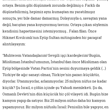
ortaya. Benim gibi düşünmek zorunda değilmiş o. Farklı da
düşünebilirmiş, hepimiz aynı kumaştan mı yaratılmışız
sonuçta, yer bile damar damarmış. Dolayısıyla o, savaştan yana
değil, barıştan yana koyuyormuş tavrını. Ortaya çıkan söylemin
kendisini hapsetmesini istemiyormuş… Falan filan. Önce
Hikmet Kıvılcımlı'nın Eyüp Sultan mitinginden bir paragraf
alıntılayayım:
"Muhterem Vatandaşlarım! Sevgili işçi kardeşlerim! Bugün,
Müslüman İstanbul'umuzun, İstanbul'dan önce Müslüman olan
Eyüp bölgesinde Vatan Partisi'nin sesini duyurmaya geldik (…)
Türkiye'de ağır sanayi olmaz, Türkiye'nin pazarı küçüktür,
diyorlar. Utanmıyorlar, arlanmıyorlar. 25 milyon nüfus ne kadar
küçük? Şu İsrail, o çölün içinde şu Yahudi memleketi. Şu da,
Osmanlı Devleti'nin dün küçücük bir çöl vilayeti idi. Bugün bize
kamyon yapıp da satıyor. Biz 25 milyon nüfus daha bir kamyon
yapamıyoruz. Bir milyon nüfuslu İsrail: Penisilin bile yapıyor, en