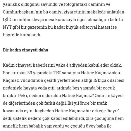
yanlışlık olduğunu savundu ve fotoğraftaki caminin ve
Cumhurbaşkanı'nın bu camiyi ziyaretinin makalede anlatılan
IŞİD'in militan devşirmesi konusuyla ilgisi olmadığını belirtti.
NYT
gibi bir gazetenin bu kadar büyük editoryal hatası ise
hayretle karşılandı.
Bir kadın cinayeti daha
Kadın cinayeti haberlerini vaka-i adiyeden kabul eder olduk.
Son kurban, 33 yaşındaki TRT sanatçısı Hatice Kaçmaz oldu.
Kaçmaz, vücudunun çeşitli yerlerinden aldığı 15 bıçak darbesi
nedeniyle hayata veda etti, ardında beş yaşında bir çocuk
bıraktı. Peki, neden öldürüldü Hatice Kaçmaz? Onun hikâyesi
de diğerlerinden çok farklı değil. İki yıl önce bir trafik
kazasında eşini kaybeden Hatice Kaçmaz bir erkeğe 'hayır'
dedi, üstelik nedeni çok kabul edilebilirdi, zira çocuğuna hem
annelik hem babalık yapıyordu ve çocuğu üvey baba ile