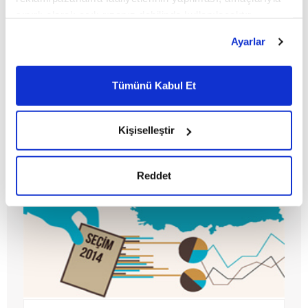
sınırlı olarak açık rızanız dahilinde kullanılacaktır.
Çerezlere ilişkin tercihlerinizi çerez paneli vasıtasıyla
301 ölü, 75 milyon yaralı
Ayarlar
belirleyebilirsiniz. Çerezlere ilişkin detaylı bilgi için
Ayarlar butonuna tıklayabilir,
Çerez Bilgilendirme
Metnimizi ziyaret edebilirsiniz.
Tümünü Kabul Et
MAKALE
6698 sayılı Kişisel Verilerin Korunması Kanunu uyarınca
Zeynep Bayramoğlu
hazırlanmış olan İnternet Sitesi Aydınlatma Metnimizi
okumak ve sitemizi ziyaretiniz kapsamında
Kişiselleştir
gerçekleştirilen veri işleme faaliyetleri ile ilgili daha
detaylı bilgi almak için lütfen
tıklayınız.
Reddet