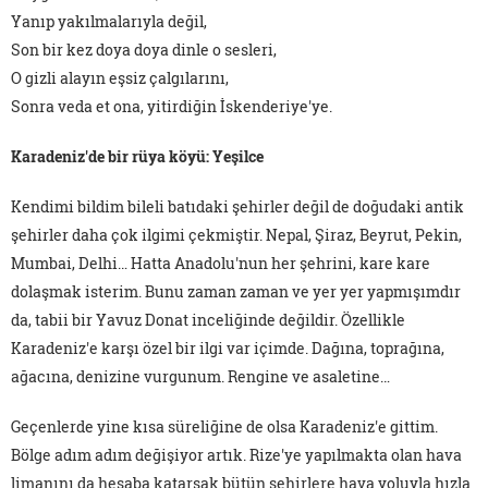
Yanıp yakılmalarıyla değil,
Son bir kez doya doya dinle o sesleri,
O gizli alayın eşsiz çalgılarını,
Sonra veda et ona, yitirdiğin İskenderiye'ye.
Karadeniz'de bir rüya köyü: Yeşilce
Kendimi bildim bileli batıdaki şehirler değil de doğudaki antik
şehirler daha çok ilgimi çekmiştir. Nepal, Şiraz, Beyrut, Pekin,
Mumbai, Delhi… Hatta Anadolu'nun her şehrini, kare kare
dolaşmak isterim. Bunu zaman zaman ve yer yer yapmışımdır
da, tabii bir Yavuz Donat inceliğinde değildir. Özellikle
Karadeniz'e karşı özel bir ilgi var içimde. Dağına, toprağına,
ağacına, denizine vurgunum. Rengine ve asaletine…
Geçenlerde yine kısa süreliğine de olsa Karadeniz'e gittim.
Bölge adım adım değişiyor artık. Rize'ye yapılmakta olan hava
limanını da hesaba katarsak bütün şehirlere hava yoluyla hızla