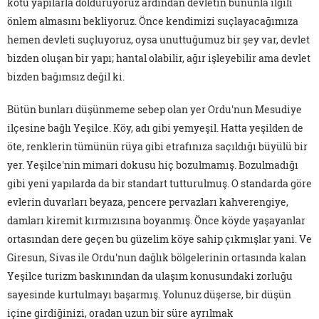
kötü yapılarla dolduruyoruz ardından devletin bununla ilgili
önlem almasını bekliyoruz. Önce kendimizi suçlayacağımıza
hemen devleti suçluyoruz, oysa unuttuğumuz bir şey var, devlet
bizden oluşan bir yapı; hantal olabilir, ağır işleyebilir ama devlet
bizden bağımsız değil ki.
Bütün bunları düşünmeme sebep olan yer Ordu'nun Mesudiye
ilçesine bağlı Yeşilce. Köy, adı gibi yemyeşil. Hatta yeşilden de
öte, renklerin tümünün rüya gibi etrafınıza saçıldığı büyülü bir
yer. Yeşilce'nin mimari dokusu hiç bozulmamış. Bozulmadığı
gibi yeni yapılarda da bir standart tutturulmuş. O standarda göre
evlerin duvarları beyaza, pencere pervazları kahverengiye,
damları kiremit kırmızısına boyanmış. Önce köyde yaşayanlar
ortasından dere geçen bu güzelim köye sahip çıkmışlar yani. Ve
Giresun, Sivas ile Ordu'nun dağlık bölgelerinin ortasında kalan
Yeşilce turizm baskınından da ulaşım konusundaki zorluğu
sayesinde kurtulmayı başarmış. Yolunuz düşerse, bir düşün
içine girdiğinizi, oradan uzun bir süre ayrılmak