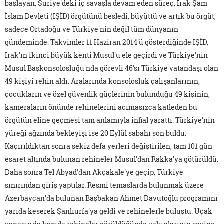
başlayan, Suriye'deki iç savaşla devam eden süreç, Irak Şam
İslam Devleti (IŞİD) örgütünü besledi, büyüttü ve artık bu örgüt,
sadece Ortadoğu ve Türkiye'nin değil tüm dünyanın
gündeminde. Takvimler 11 Haziran 2014'ü gösterdiğinde IŞİD,
Irak'ın ikinci büyük kenti Musul'u ele geçirdi ve Türkiye'nin
Musul Başkonsolosluğu'nda görevli 46'sı Türkiye vatandaşı olan
49 kişiyi rehin aldı. Aralarında konsolosluk çalışanlarının,
çocukların ve özel güvenlik güçlerinin bulunduğu 49 kişinin,
kameraların önünde rehinelerini acımasızca katleden bu
örgütün eline geçmesi tam anlamıyla infial yarattı. Türkiye'nin
yüreği ağzında bekleyişi ise 20 Eylül sabahı son buldu.
Kaçırıldıktan sonra sekiz defa yerleri değiştirilen, tam 101 gün
esaret altında bulunan rehineler Musul'dan Rakka'ya götürüldü.
Daha sonra Tel Abyad'dan Akçakale'ye geçip, Türkiye
sınırından giriş yaptılar. Resmi temaslarda bulunmak üzere
Azerbaycan'da bulunan Başbakan Ahmet Davutoğlu programını
yarıda keserek Şanlıurfa'ya geldi ve rehinelerle buluştu. Uçak