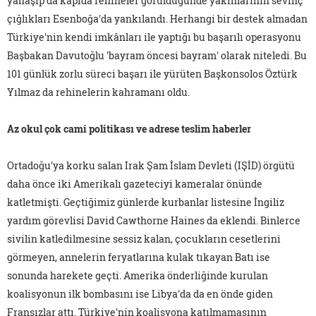
yanaşıp da kapıda rehineler görüldüğünde yakınlarının sevinç
çığlıkları Esenboğa'da yankılandı. Herhangi bir destek almadan
Türkiye'nin kendi imkânları ile yaptığı bu başarılı operasyonu
Başbakan Davutoğlu 'bayram öncesi bayram' olarak niteledi. Bu
101 günlük zorlu süreci başarı ile yürüten Başkonsolos Öztürk
Yılmaz da rehinelerin kahramanı oldu.
Az okul çok cami politikası ve adrese teslim haberler
Ortadoğu'ya korku salan Irak Şam İslam Devleti (IŞİD) örgütü
daha önce iki Amerikalı gazeteciyi kameralar önünde
katletmişti. Geçtiğimiz günlerde kurbanlar listesine İngiliz
yardım görevlisi David Cawthorne Haines da eklendi. Binlerce
sivilin katledilmesine sessiz kalan, çocukların cesetlerini
görmeyen, annelerin feryatlarına kulak tıkayan Batı ise
sonunda harekete geçti. Amerika önderliğinde kurulan
koalisyonun ilk bombasını ise Libya'da da en önde giden
Fransızlar attı. Türkiye'nin koalisyona katılmamasının