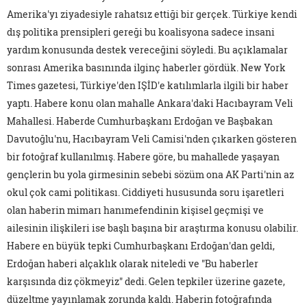
Amerika'yı ziyadesiyle rahatsız ettiği bir gerçek. Türkiye kendi
dış politika prensipleri gereği bu koalisyona sadece insani
yardım konusunda destek vereceğini söyledi. Bu açıklamalar
sonrası Amerika basınında ilginç haberler gördük.
New York
Times
gazetesi, Türkiye'den IŞİD'e katılımlarla ilgili bir haber
yaptı. Habere konu olan mahalle Ankara'daki Hacıbayram Veli
Mahallesi. Haberde Cumhurbaşkanı Erdoğan ve Başbakan
Davutoğlu'nu, Hacıbayram Veli Camisi'nden çıkarken gösteren
bir fotoğraf kullanılmış. Habere göre, bu mahallede yaşayan
gençlerin bu yola girmesinin sebebi sözüm ona AK Parti'nin az
okul çok cami politikası. Ciddiyeti hususunda soru işaretleri
olan haberin mimarı hanımefendinin kişisel geçmişi ve
ailesinin ilişkileri ise başlı başına bir araştırma konusu olabilir.
Habere en büyük tepki Cumhurbaşkanı Erdoğan'dan geldi,
Erdoğan haberi alçaklık olarak niteledi ve "Bu haberler
karşısında diz çökmeyiz" dedi. Gelen tepkiler üzerine gazete,
düzeltme yayınlamak zorunda kaldı. Haberin fotoğrafında