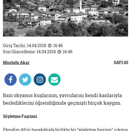
Giriş Tarihi: 14.04.2018
16:46
Son Güncelleme: 14.04.2018
16:46
Mustafa Akar
SAYI:45
Bazı okyanus kuşlarının, yavrularını kendi kanlarıyla
beslediklerini öğrendiğimde geçmişti birçok kaygım.
Söyletme Faşizmi
Efendim Afrin harekâtıyla birlikte bir "söyletme faşizmi" çıkmış