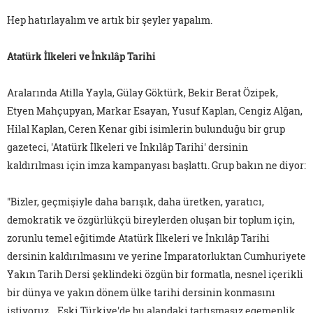
Hep hatırlayalım ve artık bir şeyler yapalım.
Atatürk İlkeleri ve İnkılâp Tarihi
Aralarında Atilla Yayla, Gülay Göktürk, Bekir Berat Özipek,
Etyen Mahçupyan, Markar Esayan, Yusuf Kaplan, Cengiz Alğan,
Hilal Kaplan, Ceren Kenar gibi isimlerin bulunduğu bir grup
gazeteci, 'Atatürk İlkeleri ve İnkılâp Tarihi' dersinin
kaldırılması için imza kampanyası başlattı. Grup bakın ne diyor:
"Bizler, geçmişiyle daha barışık, daha üretken, yaratıcı,
demokratik ve özgürlükçü bireylerden oluşan bir toplum için,
zorunlu temel eğitimde Atatürk İlkeleri ve İnkılâp Tarihi
dersinin kaldırılmasını ve yerine İmparatorluktan Cumhuriyete
Yakın Tarih Dersi şeklindeki özgün bir formatla, nesnel içerikli
bir dünya ve yakın dönem ülke tarihi dersinin konmasını
istiyoruz… Eski Türkiye'de bu alandaki tartışmasız egemenlik