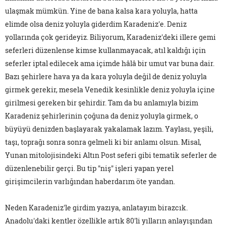
ulaşmak mümkün. Yine de bana kalsa kara yoluyla, hatta
elimde olsa deniz yoluyla giderdim Karadeniz'e. Deniz
yollarında çok gerideyiz. Biliyorum, Karadeniz'deki illere gemi
seferleri düzenlense kimse kullanmayacak, atıl kaldığı için
seferler iptal edilecek ama içimde hâlâ bir umut var buna dair.
Bazı şehirlere hava ya da kara yoluyla değil de deniz yoluyla
girmek gerekir, mesela Venedik kesinlikle deniz yoluyla içine
girilmesi gereken bir şehirdir. Tam da bu anlamıyla bizim
Karadeniz şehirlerinin çoğuna da deniz yoluyla girmek, o
büyüyü denizden başlayarak yakalamak lazım. Yaylası, yeşili,
taşı, toprağı sonra sonra gelmeli ki bir anlamı olsun. Misal,
Yunan mitolojisindeki Altın Post seferi gibi tematik seferler de
düzenlenebilir gerçi. Bu tip "niş" işleri yapan yerel
girişimcilerin varlığından haberdarım öte yandan.
Neden Karadeniz'le girdim yazıya, anlatayım birazcık.
Anadolu'daki kentler özellikle artık 80'li yılların anlayışından