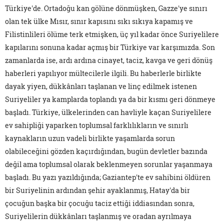
Türkiye'de. Ortadoğu kan gölüne dönmüşken, Gazze'ye sınırı
olan tek ülke Mısır, sınır kapısını sıkı sıkıya kapamış ve
Filistinlileri ölüme terk etmişken, üç yıl kadar önce Suriyelilere
kapılarını sonuna kadar açmış bir Türkiye var karşımızda. Son
zamanlarda ise, ardı ardına cinayet, taciz, kavga ve geri dönüş
haberleri yapılıyor mültecilerle ilgili. Bu haberlerle birlikte
dayak yiyen, dükkânları taşlanan ve linç edilmek istenen
Suriyeliler ya kamplarda toplandı ya da bir kısmı geri dönmeye
başladı. Türkiye, ülkelerinden can havliyle kaçan Suriyelilere
ev sahipliği yaparken toplumsal farklılıkların ve sınırlı
kaynakların uzun vadeli birlikte yaşamlarda sorun
olabileceğini gözden kaçırdığından, bugün devletler bazında
değil ama toplumsal olarak beklenmeyen sorunlar yaşanmaya
başladı. Bu yazı yazıldığında; Gaziantep'te ev sahibini öldüren
bir Suriyelinin ardından şehir ayaklanmış, Hatay'da bir
çocuğun başka bir çocuğu taciz ettiği iddiasından sonra,
Suriyelilerin dükkânları taşlanmış ve oradan ayrılmaya