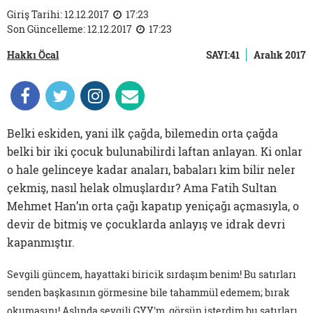
Giriş Tarihi: 12.12.2017
17:23
Son Güncelleme: 12.12.2017
17:23
Hakkı Öcal
SAYI:41
Aralık 2017
Belki eskiden, yani ilk çağda, bilemedin orta çağda
belki bir iki çocuk bulunabilirdi laftan anlayan. Ki onlar
o hale gelinceye kadar anaları, babaları kim bilir neler
çekmiş, nasıl helak olmuşlardır? Ama Fatih Sultan
Mehmet Han’ın orta çağı kapatıp yeniçağı açmasıyla, o
devir de bitmiş ve çocuklarda anlayış ve idrak devri
kapanmıştır.
Sevgili güncem, hayattaki biricik sırdaşım benim! Bu satırları
senden başkasının görmesine bile tahammül edemem; bırak
okumasını! Aslında sevgili GYY'm, görsün isterdim bu satırları