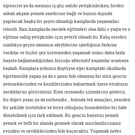
öğrencisi ya da mezunu iş güç sahibi yetişkinlerken, birden
sabah akşam yemek saatlerine bağlı ve bunun dışında
yapılacak başka bir şeyin olmadığı kamplarda yaşamaları
istendi. Bazı kamplarda meslek eğitimleri olsa dahi o yaşta ve o
eğitime sahip yetişkinler için yeterli olmadı bu. Kalış süreleri
uzadıkça geçen zamanın aleyhlerine işlediğinin farkına
vardılar ve hiçbir şey üretemeden yaşamak onları daha fazla
hayata bağlamadığından, birçoğu alternatif yaşamlar aramaya
başladı. Kamplara yolunuz düştüyse eğer kamptaki okullarda
öğretmenlik yapan ya da o şansı bile olmayan bir sürü gencin
yeteneklerinden ve kendilerinden bahsetmek üzere etrafınızı
sardıklarını görürsünüz. Kimi ressamdır çizimlerini gösterir,
bir diğeri yazar ya da mühendis… Aslında tek amaçları, yeniden
bir şekilde üretebilen ve birey olduğunu hissedebilen bir hâle
dönebilmek için fark edilmek. Bir gencin hayatını yemek
yemek ve belli bir alanda gezmek olarak sınırlandırırsanız
evinden ve sevdiklerinden bile kaçacaktır. Yaşamak nefes