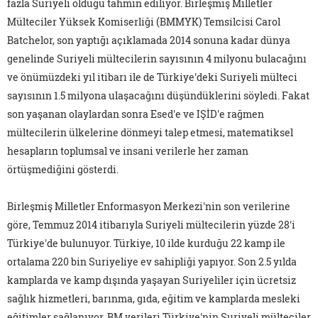
fazla Suriyeli olduğu tahmin ediliyor. Birleşmiş Milletler
Mülteciler Yüksek Komiserliği (BMMYK) Temsilcisi Carol
Batchelor, son yaptığı açıklamada 2014 sonuna kadar dünya
genelinde Suriyeli mültecilerin sayısının 4 milyonu bulacağını
ve önümüzdeki yıl itibarı ile de Türkiye'deki Suriyeli mülteci
sayısının 1.5 milyona ulaşacağını düşündüklerini söyledi. Fakat
son yaşanan olaylardan sonra Esed'e ve IŞİD'e rağmen
mültecilerin ülkelerine dönmeyi talep etmesi, matematiksel
hesapların toplumsal ve insani verilerle her zaman
örtüşmediğini gösterdi.
Birleşmiş Milletler Enformasyon Merkezi'nin son verilerine
göre, Temmuz 2014 itibarıyla Suriyeli mültecilerin yüzde 28'i
Türkiye'de bulunuyor. Türkiye, 10 ilde kurduğu 22 kamp ile
ortalama 220 bin Suriyeliye ev sahipliği yapıyor. Son 2.5 yılda
kamplarda ve kamp dışında yaşayan Suriyeliler için ücretsiz
sağlık hizmetleri, barınma, gıda, eğitim ve kamplarda mesleki
eğitimler sağlanıyor. BM verileri Türkiye'nin Suriyeli mülteciler