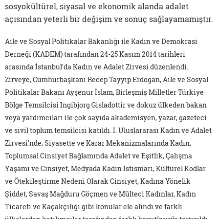
sosyokültürel, siyasal ve ekonomik alanda adalet
açısından yeterli bir değişim ve sonuç sağlayamamıştır.
Aile ve Sosyal Politikalar Bakanlığı ile Kadın ve Demokrasi
Derneği (KADEM) tarafından 24-25 Kasım 2014 tarihleri
arasında İstanbul'da Kadın ve Adalet Zirvesi düzenlendi.
Zirveye, Cumhurbaşkanı Recep Tayyip Erdoğan, Aile ve Sosyal
Politikalar Bakanı Ayşenur İslam, Birleşmiş Milletler Türkiye
Bölge Temsilcisi Ingibjorg Gisladottir ve dokuz ülkeden bakan
veya yardımcıları ile çok sayıda akademisyen, yazar, gazeteci
ve sivil toplum temsilcisi katıldı. I. Uluslararası Kadın ve Adalet
Zirvesi'nde; Siyasette ve Karar Mekanizmalarında Kadın,
Toplumsal Cinsiyet Bağlamında Adalet ve Eşitlik, Çalışma
Yaşamı ve Cinsiyet, Medyada Kadın İstismarı, Kültürel Kodlar
ve Ötekileştirme Nedeni Olarak Cinsiyet, Kadına Yönelik
Şiddet, Savaş Mağduru Göçmen ve Mülteci Kadınlar, Kadın
Ticareti ve Kaçakçılığı gibi konular ele alındı ve farklı