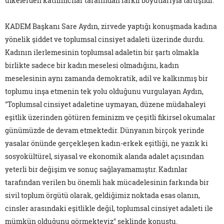
ülkelerden katılımcılar tarafından farklı boyutlarıyla tartışıldı.
KADEM Başkanı Sare Aydın, zirvede yaptığı konuşmada kadına
yönelik şiddet ve toplumsal cinsiyet adaleti üzerinde durdu.
Kadının ilerlemesinin toplumsal adaletin bir şartı olmakla
birlikte sadece bir kadın meselesi olmadığını, kadın
meselesinin aynı zamanda demokratik, adil ve kalkınmış bir
toplumu inşa etmenin tek yolu olduğunu vurgulayan Aydın,
"Toplumsal cinsiyet adaletine uymayan, düzene müdahaleyi
eşitlik üzerinden götüren feminizm ve çeşitli fikirsel okumalar
günümüzde de devam etmektedir. Dünyanın birçok yerinde
yasalar önünde gerçekleşen kadın-erkek eşitliği, ne yazık ki
sosyokültürel, siyasal ve ekonomik alanda adalet açısından
yeterli bir değişim ve sonuç sağlayamamıştır. Kadınlar
tarafından verilen bu önemli hak mücadelesinin farkında bir
sivil toplum örgütü olarak, geldiğimiz noktada esas olanın,
cinsler arasındaki eşitlikle değil, toplumsal cinsiyet adaleti ile
mümkün olduğunu görmekteyiz" şeklinde konuştu.