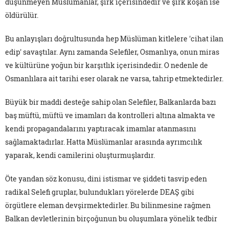
düşünmeyen Müslümanlar, şirk içerisindedir ve şirk koşan ise
öldürülür.
Bu anlayışları doğrultusunda hep Müslüman kitlelere 'cihat ilan
edip' savaştılar. Aynı zamanda Selefiler, Osmanlıya, onun miras
ve kültürüne yoğun bir karşıtlık içerisindedir. O nedenle de
Osmanlılara ait tarihi eser olarak ne varsa, tahrip etmektedirler.
Büyük bir maddi desteğe sahip olan Selefiler, Balkanlarda bazı
baş müftü, müftü ve imamları da kontrolleri altına almakta ve
kendi propagandalarını yaptıracak imamlar atanmasını
sağlamaktadırlar. Hatta Müslümanlar arasında ayrımcılık
yaparak, kendi camilerini oluşturmuşlardır.
Öte yandan söz konusu, dini istismar ve şiddeti tasvip eden
radikal Selefi gruplar, bulundukları yörelerde DEAŞ gibi
örgütlere eleman devşirmektedirler. Bu bilinmesine rağmen
Balkan devletlerinin birçoğunun bu oluşumlara yönelik tedbir