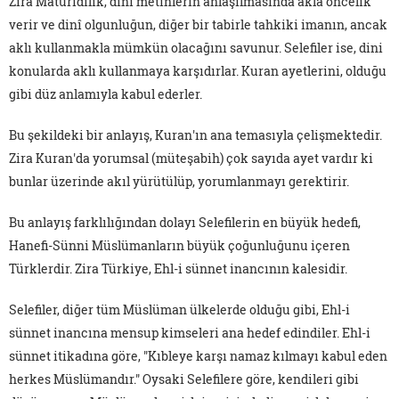
Zira Matüridilik, dinî metinlerin anlaşılmasında akla öncelik
verir ve dinî olgunluğun, diğer bir tabirle tahkiki imanın, ancak
aklı kullanmakla mümkün olacağını savunur. Selefiler ise, dini
konularda aklı kullanmaya karşıdırlar. Kuran ayetlerini, olduğu
gibi düz anlamıyla kabul ederler.
Bu şekildeki bir anlayış, Kuran'ın ana temasıyla çelişmektedir.
Zira Kuran'da yorumsal (müteşabih) çok sayıda ayet vardır ki
bunlar üzerinde akıl yürütülüp, yorumlanmayı gerektirir.
Bu anlayış farklılığından dolayı Selefilerin en büyük hedefi,
Hanefi-Sünni Müslümanların büyük çoğunluğunu içeren
Türklerdir. Zira Türkiye, Ehl-i sünnet inancının kalesidir.
Selefiler, diğer tüm Müslüman ülkelerde olduğu gibi, Ehl-i
sünnet inancına mensup kimseleri ana hedef edindiler. Ehl-i
sünnet itikadına göre, "Kıbleye karşı namaz kılmayı kabul eden
herkes Müslümandır." Oysaki Selefilere göre, kendileri gibi