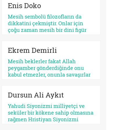
Enis Doko
açıdan bakıldığında, her kurtarıcı
beklentisi aynı ruhsal içerikle
Mesih sembolü filozofların da
işlemez. Bazısı insanı
dikkatini çekmiştir. Onlar için
olgunlaştırır, bazısı sertleştirir.
çoğu zaman mesih bir dini figür
Bazısı dayanıklılık üretir, bazısı
değil, düşünme biçimidir. Kimileri
düşmanlık.
mesihi tarihin bir kırılma noktası
Ekrem Demirli
olarak düşünürken, kimileri onun
çoktan sekülerleştiğini ve modern
Mesih beklerler fakat Allah
ideolojilerde yaşamaya devam
peygamber gönderdiğinde onu
ettiğini savunur.
kabul etmezler, onunla savaşırlar
veya ilahi kelamda denildiği üzere
‘Sen ve rabbin gidin savaşın’ diye
Dursun Ali Aykıt
ayak sürürler. Günümüz için de
bunu düşünmek mümkündür:
Yahudi Siyonizmi milliyetçi ve
Beklediklerini iddia ettikleri
seküler bir kökene sahip olmasına
kurtarıcı gelse onu da
rağmen Hristiyan Siyonizmi
tanımayacaklardır.
teolojik ve eskatolojik bir zeminde