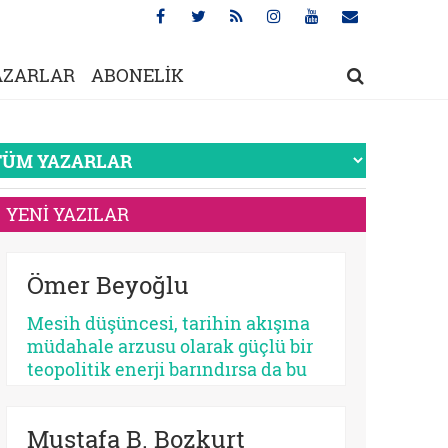
AZARLAR
ABONELİK
YENİ YAZILAR
Ömer Beyoğlu
Mesih düşüncesi, tarihin akışına
müdahale arzusu olarak güçlü bir
teopolitik enerji barındırsa da bu
enerjinin bir bekleme
sosyolojisine dönüşmesi
Mustafa B. Bozkurt
toplumsal bir çürümeyi ve