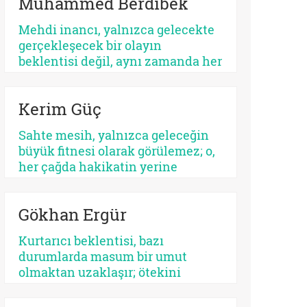
Muhammed Berdibek
ilişkilendirilir. Yahudilikte Mesih
beklentisi özellikle İsrail halkının
Mehdi inancı, yalnızca gelecekte
ikbali ve istikbali ile ilgili iken,
gerçekleşecek bir olayın
Hristiyanlıkta Mesih’in misyonu
beklentisi değil, aynı zamanda her
bütün insanlığa yöneliktir.
dönemde yeniden tanımlanan,
yeniden yorumlanan ve yeniden
Kerim Güç
konumlandırılan bir düşünsel
merkez olarak Şiî geleneğin en
Sahte mesih, yalnızca geleceğin
belirleyici unsurlarından biri
büyük fitnesi olarak görülemez; o,
olmayı sürdürmektedir.
her çağda hakikatin yerine
geçmek isteyen her parıltının
ortak adıdır. Kimi zaman bir
Gökhan Ergür
sistemdir, kimi zaman bir şahıs,
kimi zaman bir kült, kimi zaman
Kurtarıcı beklentisi, bazı
da insanın kendi benliğidir. Biri
durumlarda masum bir umut
kalabalıkları yutar, diğeri kalbi.
olmaktan uzaklaşır; ötekini
Fakat ikisinin de kaynağı aynıdır:
dışlayan, kendini mutlaklaştıran
Allah’tan kopmuş merkez…
bir yapıya bürünebilir. Psikolojik