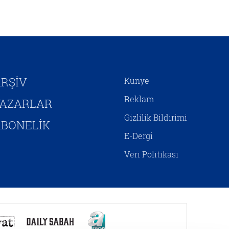
kendini inşa etmeye
çalışmaktadır. Hristiyan
Siyonizminin İsrail’e yönelik
siyasî desteğini hem jeopolitik
çıkarlar bağlamında hem de
Mesih’in ikinci gelişini
hızlandırıp Yeni Ahit
RŞİV
Künye
metinlerinde aktarılan birtakım
kehanetlerin gerçekleşmesini
Reklam
YAZARLAR
sağlamaya yönelik adımlar olarak
Gizlilik Bildirimi
yorumlamak mümkündür.
BONELİK
E-Dergi
Veri Politikası