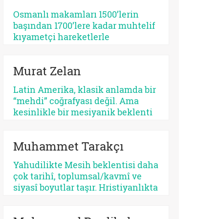
tehlikeli bir apokaliptizmi tetikler.
Osmanlı makamları 1500’lerin
Dünyayı bir bekleme odasına
başından 1700’lere kadar muhtelif
çeviren her tasavvur, şimdiyi ve
kıyametçi hareketlerle
insan iradesini değersizleştirir.
karşılaşmış, bunları her zamanki
pragmatik tavrı ile çözmeyi
Murat Zelan
başarmıştır. Bu devrin, özellikle
1590 ve sonrasının bir siyasi kriz
Latin Amerika, klasik anlamda bir
devri olması tesadüf değildir.
“mehdi” coğrafyası değil. Ama
Siyasi krizler kıyametçi
kesinlikle bir mesiyanik beklenti
beklentileri tetiklemektedir.
coğrafyası. Burada halk gökten
inecek kusursuz bir kurtarıcı
Muhammet Tarakçı
beklemez, çoğu zaman kendi
yarasına benzeyen bir yüz arar. Bu
Yahudilikte Mesih beklentisi daha
yüzden kıtanın azizleri
çok tarihî, toplumsal/kavmî ve
kusurludur, öfkelidir, bazen
siyasî boyutlar taşır. Hristiyanlıkta
günahkârdır, bazen başarısızdır.
ise kurtuluş, öncelikle insanın
Ama tam da bu yüzden gerçektir.
günah karşısındaki durumuyla