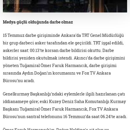
Medya güçlü olduğunda darbe olmaz
15 Temmuz darbe girişiminde Ankara'da TRT Genel Müdürlüğü
bir grup darbeci asker tarafından ele geçirildi. TRT işgal edildi,
askerler saat: 00.13'te korsan darbe bildirisi okuttu. Darbe
bildirisi yeniden okutulmak istendi. Akıncı'da darbe girişimini
yöneten Tuğamiral Ömer Faruk Harmancık, darbe girişimi
sırasında Aydın Doğan'ın korumasını ve Fox TV Ankara
Bürosu'nu aradı.
Genelkurmay Başkanlığı'ndaki eylemlerle ilgili hazırlanan çatı
iddianameye göre; eski Kuzey Deniz Saha Komutanlığı Kurmay
Başkanı Tuğamiral Ömer Faruk Harmancık, Fox TV Ankara
Bürosu'nun santral telefonunu 16 Temmuz'da saat 06.24'te aradı.
Ömer Faruk Harmancık'ın, Doğan Holding'e ait olan ve