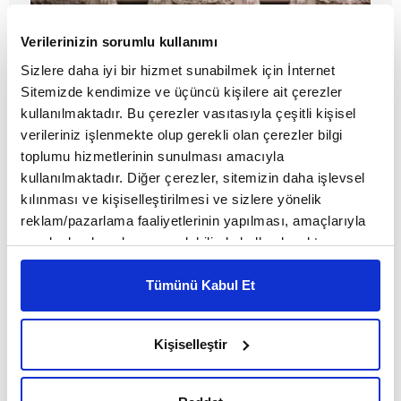
Verilerinizin sorumlu kullanımı
Sizlere daha iyi bir hizmet sunabilmek için İnternet
Sitemizde kendimize ve üçüncü kişilere ait çerezler
kullanılmaktadır. Bu çerezler vasıtasıyla çeşitli kişisel
verileriniz işlenmekte olup gerekli olan çerezler bilgi
toplumu hizmetlerinin sunulması amacıyla
“İklim değişikliği” aktivizminin
kullanılmaktadır. Diğer çerezler, sitemizin daha işlevsel
elitleri ve paryaları ya da Greta
kılınması ve kişiselleştirilmesi ve sizlere yönelik
Thunberg
reklam/pazarlama faaliyetlerinin yapılması, amaçlarıyla
MAKALE
sınırlı olarak açık rızanız dahilinde kullanılacaktır.
Murat Soydan
Çerezlere ilişkin tercihlerinizi çerez paneli vasıtasıyla
belirleyebilirsiniz. Çerezlere ilişkin detaylı bilgi için
Tümünü Kabul Et
Ayarlar butonuna tıklayabilir,
Çerez Bilgilendirme
Metnimizi ziyaret edebilirsiniz.
Kişiselleştir
6698 sayılı Kişisel Verilerin Korunması Kanunu uyarınca
hazırlanmış olan İnternet Sitesi Aydınlatma Metnimizi
okumak ve sitemizi ziyaretiniz kapsamında