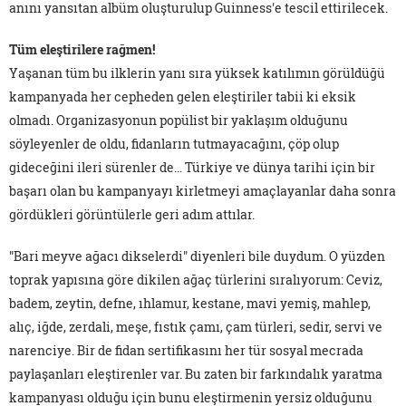
anını yansıtan albüm oluşturulup Guinness'e tescil ettirilecek.
Tüm eleştirilere rağmen!
Yaşanan tüm bu ilklerin yanı sıra yüksek katılımın görüldüğü
kampanyada her cepheden gelen eleştiriler tabii ki eksik
olmadı. Organizasyonun popülist bir yaklaşım olduğunu
söyleyenler de oldu, fidanların tutmayacağını, çöp olup
gideceğini ileri sürenler de… Türkiye ve dünya tarihi için bir
başarı olan bu kampanyayı kirletmeyi amaçlayanlar daha sonra
gördükleri görüntülerle geri adım attılar.
"Bari meyve ağacı dikselerdi" diyenleri bile duydum. O yüzden
toprak yapısına göre dikilen ağaç türlerini sıralıyorum: Ceviz,
badem, zeytin, defne, ıhlamur, kestane, mavi yemiş, mahlep,
alıç, iğde, zerdali, meşe, fıstık çamı, çam türleri, sedir, servi ve
narenciye. Bir de fidan sertifikasını her tür sosyal mecrada
paylaşanları eleştirenler var. Bu zaten bir farkındalık yaratma
kampanyası olduğu için bunu eleştirmenin yersiz olduğunu