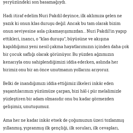
yeryüzündeki son basamağıydı.
Hadi itiraf edelim Nuri Pakdil deyince, ilk aklımıza gelen ne
yazık ki onun klas duruşu değil. Ancak bu tam olarak bizim
onun seviyesine asla çıkamayışımızdan… Nuri Pakdil'in yapıp
ettikleri, inancı, o "klas duruşu", büyüsüne ve akışına
kapıldığımız yeni nesil çakma hayatlarımızın içinden daha çok
bir çocuk saflığı olarak görünüyor. Bu yüzden ağzımızın
kenarıyla onu sahiplendiğimizi iddia ederken, aslında her
birimiz onu bir an önce unutmanın yollarını arıyoruz.
Belki de inandığımızı iddia ettiğimiz ilkeleri inkâr eden
yaşantılarımızı yüzümüze çarpan, bizi hâl-i pür melalimizle
yüzleştiren bir adam olmasıdır onu bu kadar görmezden
gelişimiz, unutuşumuz.
Ama her ne kadar inkâr etsek de çoğumuzun üzeri tozlanmış
yıllanmış, yıpranmış ilk gençliği, ilk soruları, ilk cevapları,