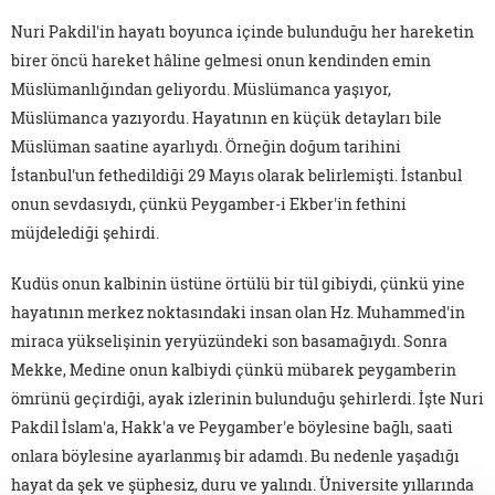
Nuri Pakdil'in hayatı boyunca içinde bulunduğu her hareketin
birer öncü hareket hâline gelmesi onun kendinden emin
Müslümanlığından geliyordu. Müslümanca yaşıyor,
Müslümanca yazıyordu. Hayatının en küçük detayları bile
Müslüman saatine ayarlıydı. Örneğin doğum tarihini
İstanbul'un fethedildiği 29 Mayıs olarak belirlemişti. İstanbul
onun sevdasıydı, çünkü Peygamber-i Ekber'in fethini
müjdelediği şehirdi.
Kudüs onun kalbinin üstüne örtülü bir tül gibiydi, çünkü yine
hayatının merkez noktasındaki insan olan Hz. Muhammed'in
miraca yükselişinin yeryüzündeki son basamağıydı. Sonra
Mekke, Medine onun kalbiydi çünkü mübarek peygamberin
ömrünü geçirdiği, ayak izlerinin bulunduğu şehirlerdi. İşte Nuri
Pakdil İslam'a, Hakk'a ve Peygamber'e böylesine bağlı, saati
onlara böylesine ayarlanmış bir adamdı. Bu nedenle yaşadığı
hayat da şek ve şüphesiz, duru ve yalındı. Üniversite yıllarında