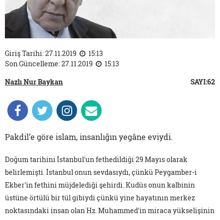
Giriş Tarihi: 27.11.2019
15:13
Son Güncelleme: 27.11.2019
15:13
Nazlı Nur Baykan
SAYI:62
Pakdil’e göre islam, insanlığın yegâne eviydi.
Doğum tarihini İstanbul'un fethedildiği 29 Mayıs olarak
belirlemişti. İstanbul onun sevdasıydı, çünkü Peygamber-i
Ekber'in fethini müjdelediği şehirdi. Kudüs onun kalbinin
üstüne örtülü bir tül gibiydi çünkü yine hayatının merkez
noktasındaki insan olan Hz. Muhammed'in miraca yükselişinin