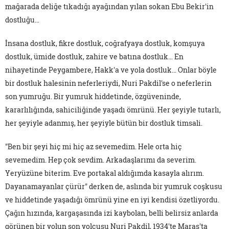
mağarada deliğe tıkadığı ayağından yılan sokan Ebu Bekir'in
dostluğu…
İnsana dostluk, fikre dostluk, coğrafyaya dostluk, komşuya
dostluk, ümide dostluk, zahire ve batına dostluk… En
nihayetinde Peygambere, Hakk'a ve yola dostluk… Onlar böyle
bir dostluk halesinin neferleriydi, Nuri Pakdil'se o neferlerin
son yumruğu. Bir yumruk hiddetinde, özgüveninde,
kararlılığında, sahiciliğinde yaşadı ömrünü. Her şeyiyle tutarlı,
her şeyiyle adanmış, her şeyiyle bütün bir dostluk timsali.
"Ben bir şeyi hiç mi hiç az sevemedim. Hele orta hiç
sevemedim. Hep çok sevdim. Arkadaşlarımı da severim.
Yeryüzüne biterim. Eve portakal aldığımda kasayla alırım.
Dayanamayanlar çürür" derken de, aslında bir yumruk coşkusu
ve hiddetinde yaşadığı ömrünü yine en iyi kendisi özetliyordu.
Çağın hızında, kargaşasında izi kaybolan, belli belirsiz anlarda
görünen bir yolun son yolcusu Nuri Pakdil, 1934'te Maraş'ta