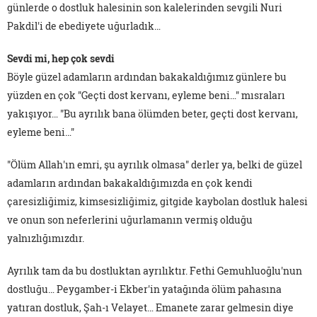
günlerde o dostluk halesinin son kalelerinden sevgili Nuri
Pakdil'i de ebediyete uğurladık…
Sevdi mi, hep çok sevdi
Böyle güzel adamların ardından bakakaldığımız günlere bu
yüzden en çok "Geçti dost kervanı, eyleme beni…" mısraları
yakışıyor… "Bu ayrılık bana ölümden beter, geçti dost kervanı,
eyleme beni…"
"Ölüm Allah'ın emri, şu ayrılık olmasa" derler ya, belki de güzel
adamların ardından bakakaldığımızda en çok kendi
çaresizliğimiz, kimsesizliğimiz, gitgide kaybolan dostluk halesi
ve onun son neferlerini uğurlamanın vermiş olduğu
yalnızlığımızdır.
Ayrılık tam da bu dostluktan ayrılıktır. Fethi Gemuhluoğlu'nun
dostluğu… Peygamber-i Ekber'in yatağında ölüm pahasına
yatıran dostluk, Şah-ı Velayet… Emanete zarar gelmesin diye