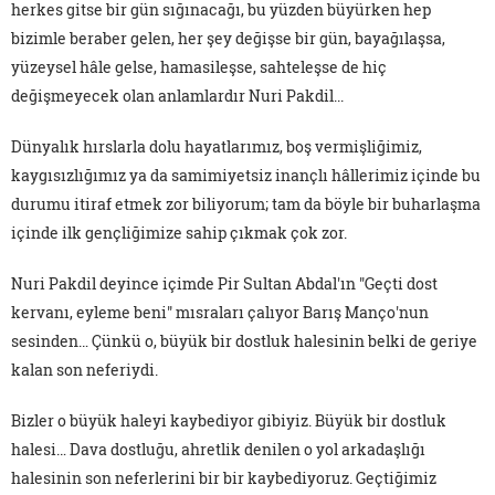
herkes gitse bir gün sığınacağı, bu yüzden büyürken hep
bizimle beraber gelen, her şey değişse bir gün, bayağılaşsa,
yüzeysel hâle gelse, hamasileşse, sahteleşse de hiç
değişmeyecek olan anlamlardır Nuri Pakdil...
Dünyalık hırslarla dolu hayatlarımız, boş vermişliğimiz,
kaygısızlığımız ya da samimiyetsiz inançlı hâllerimiz içinde bu
durumu itiraf etmek zor biliyorum; tam da böyle bir buharlaşma
içinde ilk gençliğimize sahip çıkmak çok zor.
Nuri Pakdil deyince içimde Pir Sultan Abdal'ın "Geçti dost
kervanı, eyleme beni" mısraları çalıyor Barış Manço'nun
sesinden… Çünkü o, büyük bir dostluk halesinin belki de geriye
kalan son neferiydi.
Bizler o büyük haleyi kaybediyor gibiyiz. Büyük bir dostluk
halesi… Dava dostluğu, ahretlik denilen o yol arkadaşlığı
halesinin son neferlerini bir bir kaybediyoruz. Geçtiğimiz