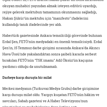
okuyan muhabiri yayından almak isteyen editörü uyardığı,
rejiye gelerek mektubun tamamının okunmasını sağladığı,
Hakan Şükür'ün mektubu için "manifesto" ifadelerini
kullandığı tanık ifadelerinde yer aldı.
Habertürk gazetesinde Ankara temsilciliği görevinde bulunan
Erdal Şen, FETÖ'nün medyadaki en önemli temsilcisiydi. Erdal
Şen'in, 15 Temmuz darbe girişimi sırasında Ankara'da Akıncı
Hava Üssü'nde yakalandıktan sonra şaibeli kararla serbest
bırakılan FETÖ'nün "TSK imamı" Adil Öksüz'ün kaçışına
yardımcı olduğu da unutulmamalı.
Darbeye karşı duruşta bir milat
Merkez medyanın (Turkuvaz Medya Grubu) darbe girişimine
karşı duruşu milat oldu. Yargıyı kuşatan FETÖ'nün hâkim ve
savcıları, Sabah gazetesi ve A Haber Televizyonu'nun