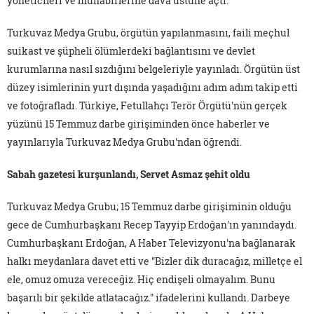
yöneticileri ve muhabirlerine dava üstüne açtı.
Turkuvaz Medya Grubu, örgütün yapılanmasını, faili meçhul
suikast ve şüpheli ölümlerdeki bağlantısını ve devlet
kurumlarına nasıl sızdığını belgeleriyle yayınladı. Örgütün üst
düzey isimlerinin yurt dışında yaşadığını adım adım takip etti
ve fotoğrafladı. Türkiye, Fetullahçı Terör Örgütü'nün gerçek
yüzünü 15 Temmuz darbe girişiminden önce haberler ve
yayınlarıyla Turkuvaz Medya Grubu'ndan öğrendi.
Sabah gazetesi kurşunlandı, Servet Asmaz şehit oldu
Turkuvaz Medya Grubu; 15 Temmuz darbe girişiminin olduğu
gece de Cumhurbaşkanı Recep Tayyip Erdoğan'ın yanındaydı.
Cumhurbaşkanı Erdoğan, A Haber Televizyonu'na bağlanarak
halkı meydanlara davet etti ve "Bizler dik duracağız, milletçe el
ele, omuz omuza vereceğiz. Hiç endişeli olmayalım. Bunu
başarılı bir şekilde atlatacağız." ifadelerini kullandı. Darbeye