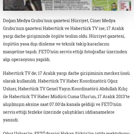
Doğan Medya Grubu'nun gazetesi Hürriyet, Ciner Medya
Grubu'nun gazetesi Habertürk ve Habertürk TV ise; 17 Aralık
yargı darbe girişiminde örgüte teslim oldu. Hürriyet gazetesi,
örgütün yasa dışı dinleme ve teknik takip kararlarını
manşetine taşıdı. FETÖ'nün servis ettiği fotoğraflar üzerinden
algı operasyonu yapıldı.
Habertürk TV de; 17 Aralık yargı darbe girişiminin merkez üssü
olarak kullanıldı. Habertürk TV Haber Koordinatörü Oğuz
Usluer, Habertürk TV Genel Yayın Koordinatörü Abdullah Kılıç
ile Habertürk TV Haber Müdürü Cuma Ulus'un, 17 Aralık 2013'te
alışılmışın aksine saat 07.00'da kanala geldiği ve FETÖ'nün
servis ettiği fezleke üzerinde çalıştıkları iddianamelere
yansıdı.
Oğuz Usluer'in, FETÖ firarisi Hakan Şükür'ün istifa mektubunu