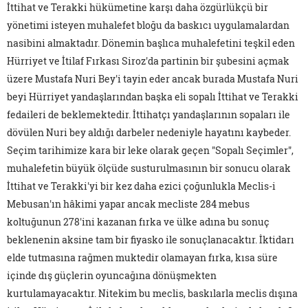
İttihat ve Terakki hükümetine karşı daha özgürlükçü bir
yönetimi isteyen muhalefet bloğu da baskıcı uygulamalardan
nasibini almaktadır. Dönemin başlıca muhalefetini teşkil eden
Hürriyet ve İtilaf Fırkası Siroz'da partinin bir şubesini açmak
üzere Mustafa Nuri Bey'i tayin eder ancak burada Mustafa Nuri
beyi Hürriyet yandaşlarından başka eli sopalı İttihat ve Terakki
fedaileri de beklemektedir. İttihatçı yandaşlarının sopaları ile
dövülen Nuri bey aldığı darbeler nedeniyle hayatını kaybeder.
Seçim tarihimize kara bir leke olarak geçen "Sopalı Seçimler",
muhalefetin büyük ölçüde susturulmasının bir sonucu olarak
İttihat ve Terakki'yi bir kez daha ezici çoğunlukla Meclis-i
Mebusan'ın hâkimi yapar ancak mecliste 284 mebus
koltuğunun 278'ini kazanan fırka ve ülke adına bu sonuç
beklenenin aksine tam bir fiyasko ile sonuçlanacaktır. İktidarı
elde tutmasına rağmen muktedir olamayan fırka, kısa süre
içinde dış güçlerin oyuncağına dönüşmekten
kurtulamayacaktır. Nitekim bu meclis, baskılarla meclis dışına