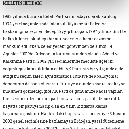
MİLLETİN İKTİDARI
1983 yılında kurulan Refah Partisi'nin adayı olarak katıldığı
1994 yerel seçimlerinde İstanbul Büyükşehir Belediye
Başkanlığına seçilen Recep Tayyip Erdoğan, 1997 yılında Siirt'te
halka hitaben okuduğu bir şiir nedeniyle hapis cezasına
mahkûm edilirken, belediyedeki görevinden de alındı. 14
Ağustos 2001'de Erdoğan'ın kurucularından olduğu Adalet ve
Kalkınma Partisi, 2002 yılı seçimlerinde mecliste üçte iki
çoğunluğu alarak iktidara geldi. AK Parti'nin bir yıl içinde elde
ettiği bu seçim zaferi aynı zamanda Türkiye'de koalisyonlar
döneminin de sonu oluyordu. Türkiye o günden sonra koalisyon
hükümeti görmediği gibi AK Parti de günümüze kadar yapılan
tüm seçimlerden birinci parti çıkarak çok partili demokratik
hayatta bir partiye nasip olan en uzun iktidarda kalma
başarısını gösterdi. Hakkındaki hapis kararı nedeniyle 3 Kasım
2002 genel seçimlerine katılamayan Erdoğan, yasal düzenleme
ile yasağı kaldırılınca 2003'te yine Siirt'te yapılan milletvekili