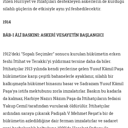
itilen Hürriyet ve İtilafçıları destekleyen askerlerin de kurduğu
silahlı güçlerin de etkisiyle aynı yıl feshedilecektir.
1914
BÂB-I ÂLÎ BASKINI: ASKERİ VESAYETİN BAŞLANGICI
1912'deki "Sopalı Seçimler" sonucu kurulan hükümetin erken
feshi İttihat ve Terakki'yi yıldırmaz tersine daha da biler.
İttihatçılar 1913 yılında kendi yerlerine gelen Yusuf Kâmil Paşa
hükümetine karşı çeşitli bahanelerle ayaklanır, silahlı bir
kalkışmayla hükümet binasını basar ve Sadrazam Yusuf Kâmil
Paşa'ya istifa mektubunu zorla imzalatırlar. Baskın bu kadarla
da kalmaz; Harbiye Nazırı Nâzım Paşa da İttihatçıların fedaisi
Yakup Cemil tarafından vurularak öldürülür. İttihatçılar
ardından saraya çıkarak Padişah V. Mehmet Reşat'a bir de
hükümetin azledildiğine dair ferman imzalatırlar ve sadaret