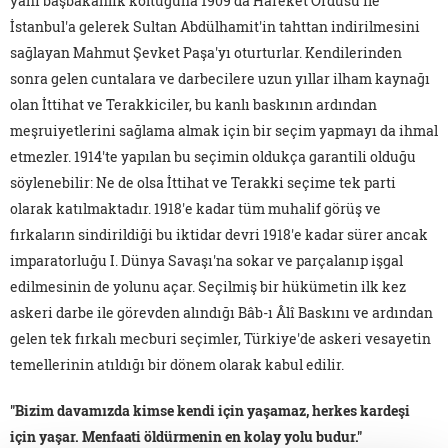
yani başbakanlık koltuğuna 1909'da Hareket Ordusu ile
İstanbul'a gelerek Sultan Abdülhamit'in tahttan indirilmesini
sağlayan Mahmut Şevket Paşa'yı oturturlar. Kendilerinden
sonra gelen cuntalara ve darbecilere uzun yıllar ilham kaynağı
olan İttihat ve Terakkiciler, bu kanlı baskının ardından
meşruiyetlerini sağlama almak için bir seçim yapmayı da ihmal
etmezler. 1914'te yapılan bu seçimin oldukça garantili olduğu
söylenebilir: Ne de olsa İttihat ve Terakki seçime tek parti
olarak katılmaktadır. 1918'e kadar tüm muhalif görüş ve
fırkaların sindirildiği bu iktidar devri 1918'e kadar sürer ancak
imparatorluğu I. Dünya Savaşı'na sokar ve parçalanıp işgal
edilmesinin de yolunu açar. Seçilmiş bir hükümetin ilk kez
askeri darbe ile görevden alındığı Bâb-ı Âlî Baskını ve ardından
gelen tek fırkalı mecburi seçimler, Türkiye'de askeri vesayetin
temellerinin atıldığı bir dönem olarak kabul edilir.
"Bizim davamızda kimse kendi için yaşamaz, herkes kardeşi
için yaşar. Menfaati öldürmenin en kolay yolu budur."