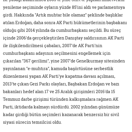
yenileme seçiminde oyların yüzde 85'ini aldı ve parlamentoya
girdi. Hakkında "Artık muhtar bile olamaz" şeklinde başlıklar
atılan Erdoğan, daha sonra AK Parti hükümetlerinin başbakanı
olduğu gibi 2014 yılında da cumhurbaşkanı seçildi. Bu süreç
içinde 2006'da gerçekleştirilen Danıştay saldırısının AK Parti
ile ilişkilendirilmesi çabaları, 2007'de AK Parti'nin
cumhurbaşkanı adayının seçilmesini engellemek için
çıkarılan "367 gerilimi", yine 2007'de Genelkurmay sitesinden
yayınlanan "e-muhtıra", kamuda başörtüsüne serbestlik
düzenlemesi yapan AK Parti'ye kapatma davası açılması,
2013'te çıkan Gezi Parkı olayları, Başbakan Erdoğan ve bazı
bakanları hedef alan 17 ve 25 Aralık girişimleri 2016'da 15
Temmuz darbe girişimi türünden kalkışmalara rağmen AK
Parti, iktidarda kalmayı sürdürdü. 2002 yılından günümüze
kadar girdiği bütün seçimleri kazanarak benzersiz bir sivil
siyasi sürecin temsilcisi oldu.